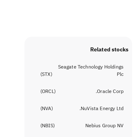
Related stocks
Seagate Technology Holdings
)
STX
(
Plc
)
ORCL
(
Oracle Corp.
)
NVA
(
NuVista Energy Ltd.
)
NBIS
(
Nebius Group NV