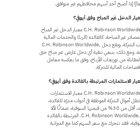
شعارًا إذا أصبح أحد أسهم محافظهم غير متوافق.
نعم، اعتبارًا من أغسطس 2026، يجتاز سهم C.H. Robinson Worldwide, Inc. (CHRW) معيار الدخل غير المباح
رقم 21 أن يظل الدخل من المصادر غير المباحة، كالفائدة (الربا) والخدمات المالية
التقليدية والكحول والقمار والتبغ، أقل من 5% من إجمالي إيرادات الشركة. ويقع دخل C.H. Robinson Worldwide,
لمباحة حاليًا ضمن حد الـ5% المسموح به. ومع ذلك، ينبغي تنقية أي دخل عارض غير مباح حتى
مقابلة من توزيعات الأرباح، وفق ما يعكسه معامل
لإفصاحات المالية للشركة.
نعم، اعتبارًا من أغسطس 2026، يجتاز سهم C.H. Robinson Worldwide, Inc. (CHRW) معيار الاستثمارات
 بالفائدة وفق أيوفي. يشترط المعيار الشرعي رقم 21 أن تظل أموال الشركة الموظفة في أدوات مدرّة للفائدة،
كالودائع التقليدية والسندات وأذون الخزانة وصناديق أسواق النقد، أقل من 30% من قيمتها السوقية، ضمانًا لألا
يتحقق للمساهمين ربح جوهري من الربا. وتقع استثمارات C.H. Robinson Worldwide, Inc. المرتبطة بالفائدة
القيمة السوقية، فقد تتحرك مع سعر السهم كما مع الميزانية