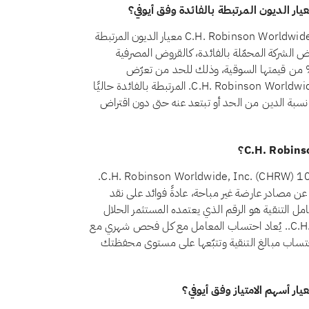
نعم، اعتبارًا من أغسطس 2026، يجتاز سهم C.H. Robinson Worldwide, Inc. (CHRW) معيار الديون المرتبطة
ترط المعيار الشرعي رقم 21 أن تظل قروض الشركة المحمّلة بالفائدة، كالقروض المصرفية
ليدية والسندات وما شابهها من تمويل ربوي، أقل من 30% من قيمتها السوقية، وذلك للحد من تعرّض
المساهمين للرفع المالي القائم على الفائدة. وتقع ديون C.H. Robinson Worldwide, Inc. المرتبطة بالفائدة حاليًا
قد تقترب نسبة الدين من الحد أو تبتعد عنه حتى دون اقتراض
اعتبارًا من أغسطس 2026، يبلغ معامل تنقية أرباح سهم C.H. Robinson Worldwide, Inc. (CHRW) 100%.
ئ عن مصادر عارضة غير مباحة، عادةً فوائد على نقد
امل التنقية هو الرقم الذي يعتمده المستثمر الحلال
لاحتساب ذلك التصدّق لسهم C.H. Robinson Worldwide, Inc.. يُعاد احتساب المعامل مع كل فحص شهري مع
احتساب مبالغ التنقية وتتبّعها على مستوى محفظتك