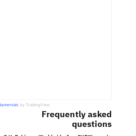
damentals
by TradingView
Frequently asked
questions