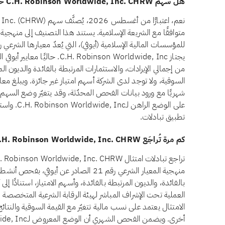
هل سهم C.H. Robinson Worldwide, Inc. CHRW حلال للاستثمار؟
متوافقًا مع الشريعة الإسلامية. يستند هذا التصنيف إلى منهجي
شهريًا مع ورود بيانات الفحص المحدّثة، وقد يتغيّر وضع السهم ع
على الوضع ا
تطبيق تبادلات.
كم مرة تُراجَع C.H. Robinson Worldwide, Inc. CHRW للتحقق من الامتثال الشرعي؟
منهجية المعيار الشرعي رقم 21 الصادر عن أي
بالفائدة، والديون المرتبطة بالفائدة، وأسهم الامتياز، استنادًا إ
العملية تحت الإشراف المباشر لهيئة الرقابة الشرعية المتخصصة لد
الامتثال يعتمد على نسب مالية تتغيّر مع القيمة السوقية والنتا