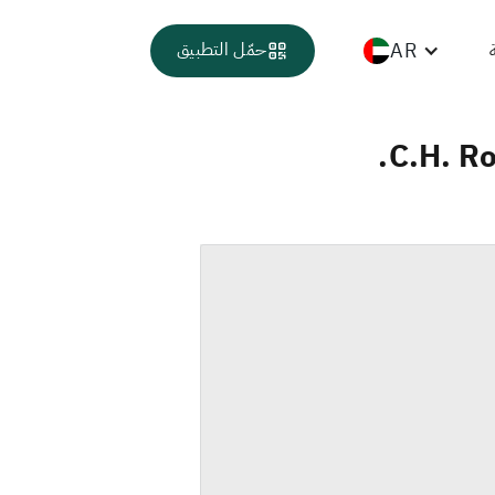
AR
حمّل التطبيق
C.H. R