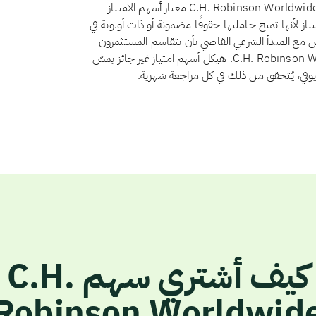
نعم، اعتبارًا من أغسطس 2026، يجتاز سهم C.H. Robinson Worldwide, Inc. (CHRW) معيار أسهم الامتياز
 21 الاستثمار في أسهم الامتياز لأنها تمنح حامليها حقوقًا مضمونة أو ذات أولوية في
ض مع المبدأ الشرعي القاضي بأن يتقاسم المستثمرون
الربح والخسارة بنسبة ملكيتهم. ولا يوجد لدى C.H. Robinson Worldwide, Inc. هيكل أسهم امتياز غير جائز يمسّ
أيوفي، يُتحقق من ذلك في كل مراجعة شهرية.
كيف أشتري سهم C.H.
Robinson Worldwid