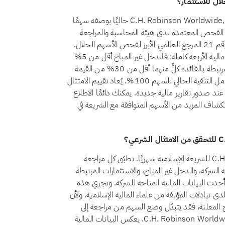
نعم، اعتبارًا من أغسطس 2026، يُصنَّف سهم C.H. Robinson Worldwide, Inc. (CHRW) حاليًا بوصفه سهمًا
ة الفحص المعتمدة لدى هيئة المحاسبة والمراجعة
للمؤسسات المالية الإسلامية (أيوفي)، التي يُعدّ معيارها الشرعي رقم 21 المرجع العالمي الأبرز لفحص الأسهم الحلال.
يجتاز C.H. Robinson Worldwide, Inc. حاليًا معايير أيوفي المالية الأربعة كاملة: فالدخل غير المباح أقل من 5%
من إجمالي الإيرادات، والاستثمارات المرتبطة بالفائدة والديون المرتبطة بالفائدة كلٌّ منهما أقل من 30% من القيمة
السوقية، ولا توجد لدى الشركة أسهم امتياز غير جائزة. ويبلغ معامل التنقية الحالي للسهم 100%. يُعاد تقييم الامتثال
ند صدور تقارير مالية جديدة. يمكنك دائمًا الاطلاع
لراهن لـC.H. Robinson Worldwide, Inc. واستكشاف المزيد من الأسهم المتوافقة مع الشريعة في
تراجع تبادلات امتثال C.H. Robinson Worldwide, Inc. CHRW للشريعة الإسلامية شهريًا. تطبّق كل مراجعة
وفي، بفحص أنشطة الشركة، والدخل غير المباح، والاستثمارات المرتبطة
لى أحدث البيانات المالية المتاحة للشركة. وتجري هذه
ى تبادلات المؤلفة من علماء المالية الإسلامية. ولأن
ئج المعلنة، فقد يتبدّل وضع السهم من مراجعة إلى
أخرى. ويضمن الفحص الشهري أن الوضع المعروض لـC.H. Robinson Worldwide, Inc. يعكس البيانات المالية