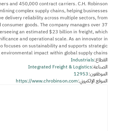
mers and 450,000 contract carriers. C.H. Robinson
eamlining complex supply chains, helping businesses
 delivery reliability across multiple sectors, from
and consumer goods. The company manages over 37
erseeing an estimated $23 billion in freight, which
ificance and operational scale. As an innovator in
so focuses on sustainability and supports strategic
g environmental impact within global supply chains.
القطاع:
Industrials
الصناعة:
Integrated Freight & Logistics
الموظفون:
12953
الموقع الإلكتروني:
https://www.chrobinson.com