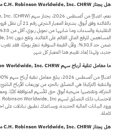
هل يجتاز C.H. Robinson Worldwide, Inc. CHRW معيار الديون المرتبطة بالفائدة وفق أيوفي؟
بالفائدة وفق أيوفي. يش
التق
ضمن حد الـ30%. ولأن القيمة السوقية تتغيّر يوميًا، ف
جديد، ولهذا يُعاد تقييم هذا المعيار كل شهر.
ما معامل تنقية أرباح سهم C.H. Robinson Worldwide, Inc. CHRW؟
والتنقية (التزكية) هي التصدّق بالجزء من توزيعات الأرباح الناش
الشركة، وتقتضيها منهجية أيوفي حتى للأسهم المتوافقة كليًا. ومع
ورود البيانات المالية الجديدة، ويساعدك تطبيق تبادلات على 
كاملة.
هل يجتاز C.H. Robinson Worldwide, Inc. CHRW معيار أسهم الامتياز وفق أيوفي؟