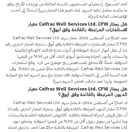
الحد المسموح: إذ يتصدّق المستثمرون بالنسبة المقابلة من توزيعات الأرباح، وفق
ما يعكسه معامل تنقية السهم. يُعاد تقييم هذا المعيار شهريًا استنادًا إلى أحدث
الإفصاحات المالية للشركة.
هل يجتاز Calfrac Well Services Ltd. CFW معيار
الاستثمارات المرتبطة بالفائدة وفق أيوفي؟
نعم، اعتبارًا من أغسطس 2026، يجتاز سهم Calfrac Well Services Ltd.
(CFW) معيار الاستثمارات المرتبطة بالفائدة وفق أيوفي. يشترط المعيار الشرعي رقم
21 أن تظل أموال الشركة الموظفة في أدوات مدرّة للفائدة، كالودائع التقليدية
والسندات وأذون الخزانة وصناديق أسواق النقد، أقل من 30% من قيمتها
السوقية، ضمانًا لألا يتحقق للمساهمين ربح جوهري من الربا. وتقع استثمارات
Calfrac Well Services Ltd. المرتبطة بالفائدة حاليًا ضمن حد الـ30%. ولأن
هذه النسبة تُقاس إلى القيمة السوقية، فقد تتحرك مع سعر السهم كما مع الميزانية
العمومية، ولهذا تعيد تبادلات فحص السهم شهريًا.
هل يجتاز Calfrac Well Services Ltd. CFW معيار
الديون المرتبطة بالفائدة وفق أيوفي؟
لا، اعتبارًا من أغسطس 2026، لا يجتاز سهم Calfrac Well Services Ltd.
(CFW) معيار الديون المرتبطة بالفائدة وفق أيوفي. يشترط المعيار الشرعي رقم 21
أن تظل قروض الشركة المحمّلة بالفائدة، كالقروض المصرفية التقليدية والسندات
وما شابهها من تمويل ربوي، أقل من 30% من قيمتها السوقية. وتتجاوز ديون
Calfrac Well Services Ltd. المرتبطة بالفائدة حاليًا هذا الحد، ما يعني اعتماد