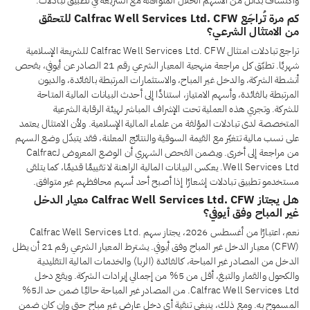
واكتشاف بدائل من الأسهم الحلال المتوافقة مع الشريعة في تطبيق تبادلات.
كم مرة تُراجَع Calfrac Well Services Ltd. CFW للتحقق
من الامتثال الشرعي؟
تراجع تبادلات امتثال Calfrac Well Services Ltd. CFW للشريعة الإسلامية
شهريًا. تطبّق كل مراجعة منهجية المعيار الشرعي رقم 21 الصادر عن أيوفي، بفحص
أنشطة الشركة، والدخل غير المباح، والاستثمارات المرتبطة بالفائدة، والديون
المرتبطة بالفائدة، وأسهم الامتياز، استنادًا إلى أحدث البيانات المالية المتاحة
للشركة. وتجري هذه العملية تحت الإشراف المباشر لهيئة الرقابة الشرعية
المتخصصة لدى تبادلات المؤلفة من علماء المالية الإسلامية. ولأن الامتثال يعتمد
على نسب مالية تتغيّر مع القيمة السوقية والنتائج المعلنة، فقد يتبدّل وضع السهم
من مراجعة إلى أخرى. ويضمن الفحص الشهري أن الوضع المعروض لـCalfrac
Well Services Ltd. يعكس البيانات المالية الراهنة لا تقييمًا قديمًا، كما يتلقى
مستخدمو تطبيق تبادلات إشعارًا إذا أصبح أحد أسهم محافظهم غير متوافق.
هل يجتاز Calfrac Well Services Ltd. CFW معيار الدخل
غير المباح وفق أيوفي؟
نعم، اعتبارًا من أغسطس 2026، يجتاز سهم Calfrac Well Services Ltd.
(CFW) معيار الدخل غير المباح وفق أيوفي. يشترط المعيار الشرعي رقم 21 أن يظل
الدخل من المصادر غير المباحة، كالفائدة (الربا) والخدمات المالية التقليدية
والكحول والقمار والتبغ، أقل من 5% من إجمالي إيرادات الشركة. ويقع دخل
Calfrac Well Services Ltd. من المصادر غير المباحة حاليًا ضمن حد الـ5%
المسموح به. ومع ذلك، ينبغي تنقية أي دخل عارض غير مباح حتى وإن كان ضمن