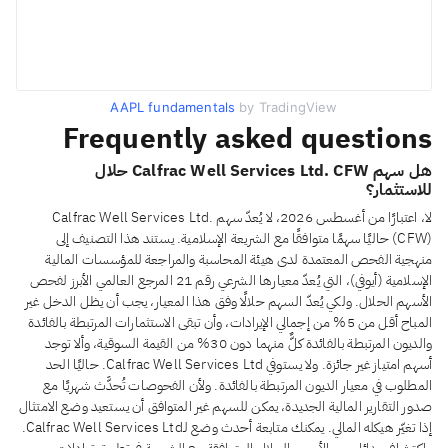
AAPL fundamentals
by TradingView
Frequently asked questions
هل سهم Calfrac Well Services Ltd. CFW حلال
للاستثمار؟
لا، اعتبارًا من أغسطس 2026، لا يُعدّ سهم Calfrac Well Services Ltd.
(CFW) حاليًا سهمًا متوافقًا مع الشريعة الإسلامية. يستند هذا التصنيف إلى
منهجية الفحص المعتمدة لدى هيئة المحاسبة والمراجعة للمؤسسات المالية
الإسلامية (أيوفي)، التي يُعدّ معيارها الشرعي رقم 21 المرجع العالمي الأبرز لفحص
الأسهم الحلال. ولكي يُعدّ السهم حلالًا وفق هذا المعيار، يجب أن يظل الدخل غير
المباح أقل من 5% من إجمالي الإيرادات، وأن تبقى الاستثمارات المرتبطة بالفائدة
والديون المرتبطة بالفائدة كلٌّ منهما دون 30% من القيمة السوقية، وألا توجد
أسهم امتياز غير جائزة. ولا يستوفي Calfrac Well Services Ltd. حاليًا الحد
المطلوب في معيار الديون المرتبطة بالفائدة. ولأن الفحوصات تُحدَّث شهريًا مع
صدور التقارير المالية الجديدة، يمكن للسهم غير المتوافق أن يستعيد وضع الامتثال
إذا تغيّر هيكله المالي. يمكنك متابعة أحدث وضع لـCalfrac Well Services Ltd.