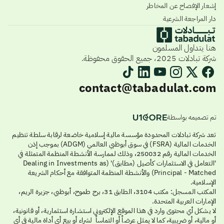
إشعار الإفصاح عن المخاطر
دار المراجعة الشرعية
هنا يتداول المسلمون
شركة تبادلات 2025، جميع الحقوق محفوظة.
contact@tabadulat.com
تم تصميمه بواسطة
تعد شركة تبادلات المحدودة مؤسسة مالية إسلامية خاضعة لرقابة سلطة تنظيم
الخدمات المالية (FSRA) في سوق أبوظبي العالمي (ADGM) بموجب إذن
الخدمات المالية رقم 250032، وذلك لممارسة الأنشطة المنظمة المتمثلة في
'التعامل في الاستثمارات كأصيل (مطابق)' (Dealing in Investments as
Principal - Matched) والأنشطة المنظمة المتوافقة مع أحكام الشريعة
الإسلامية.
المكتب المسجل: مكتب 3104، الطابق 31، برج طموح، أبوظبي، جزيرة الريم،
الإمارات العربية المتحدة.
لا يشكل أي محتوى وارد في هذا الموقع الإلكتروني استشارة استثمارية، أو قانونية،
أو مالية، أو ضريبية، كما لا يمثل عرضاً أو التماساً لشراء أو بيع أي أداة مالية في أي