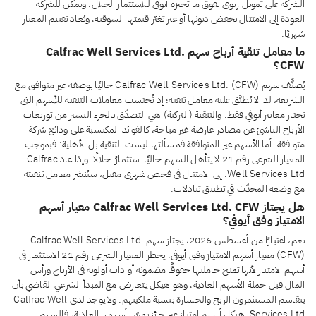
الشركة على تمويل ربوي يفوق ما تجيزه أيوفي للاستثمار الحلال. ويمكن للشركة
العودة إلى الامتثال بخفض ديونها أو عبر تغيّر قيمتها السوقية، ويُعاد تقييم المعيار
شهريًا.
ما معامل تنقية أرباح سهم Calfrac Well Services Ltd.
CFW؟
يُصنَّف سهم Calfrac Well Services Ltd. (CFW) حاليًا بوصفه غير متوافق مع
الشريعة، لذا لا يُطبَّق عليه معامل تنقية؛ إذ تُحتسب معاملات التنقية للأسهم التي
تجتاز معايير أيوفي فقط. والتنقية (التزكية) هي التصدّق بالجزء اليسير من توزيعات
الأرباح الناشئ عن مصادر عارضة غير مباحة، كالفوائد المكتسبة على ودائع شركة
متوافقة. أما الأسهم غير المتوافقة فمسألتها ليست التنقية بل الأهلية: فبموجب
المعيار الشرعي رقم 21 لا يتأهل السهم حاليًا استثمارًا حلالًا. وإذا عاد Calfrac
Well Services Ltd. إلى الامتثال في فحص شهري مقبل، سيُنشر معامل تنقيته
مع وضعه المحدّث في تطبيق تبادلات.
هل يجتاز Calfrac Well Services Ltd. CFW معيار أسهم
الامتياز وفق أيوفي؟
نعم، اعتبارًا من أغسطس 2026، يجتاز سهم Calfrac Well Services Ltd.
(CFW) معيار أسهم الامتياز وفق أيوفي. يحظر المعيار الشرعي رقم 21 الاستثمار في
أسهم الامتياز لأنها تمنح حامليها حقوقًا مضمونة أو ذات أولوية في الأرباح ورأس
المال قبل حملة الأسهم العادية، وهو هيكل يتعارض مع المبدأ الشرعي القاضي بأن
يتقاسم المستثمرون الربح والخسارة بنسبة ملكيتهم. ولا يوجد لدى Calfrac Well
Services Ltd. هيكل أسهم امتياز غير جائز يمسّ أسهمها العادية، فالسهم