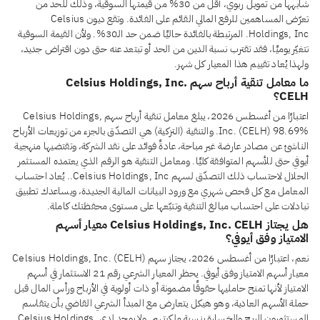
شابهها من تمويل ربوي، أقل من 30% من قيمتها السوقية، وذلك للحد من
تعرّض المساهمين للرفع المالي القائم على الفائدة. وتقع ديون Celsius
Holdings, Inc. المرتبطة بالفائدة حاليًا ضمن حد الـ30%. ولأن القيمة السوقية
تتغيّر يوميًا، فقد تقترب نسبة الدين من الحد أو تبتعد عنه حتى دون اقتراض جديد،
ولهذا يُعاد تقييم هذا المعيار كل شهر.
ما معامل تنقية أرباح سهم Celsius Holdings, Inc.
CELH؟
اعتبارًا من أغسطس 2026، يبلغ معامل تنقية أرباح سهم Celsius Holdings,
Inc. (CELH) 98.69%. والتنقية (التزكية) هي التصدّق بالجزء من توزيعات الأرباح
الناشئ عن مصادر عارضة غير مباحة، عادةً فوائد على نقد الشركة، وتقتضيها منهجية
أيوفي حتى للأسهم المتوافقة كليًا. ومعامل التنقية هو الرقم الذي يعتمده المستثمر
الحلال لاحتساب ذلك التصدّق لسهم Celsius Holdings, Inc.. يُعاد احتساب
المعامل مع كل فحص شهري مع ورود البيانات المالية الجديدة، ويساعدك تطبيق
تبادلات على احتساب مبالغ التنقية وتتبّعها على مستوى محفظتك كاملة.
هل يجتاز Celsius Holdings, Inc. CELH معيار أسهم
الامتياز وفق أيوفي؟
نعم، اعتبارًا من أغسطس 2026، يجتاز سهم Celsius Holdings, Inc. (CELH)
معيار أسهم الامتياز وفق أيوفي. يحظر المعيار الشرعي رقم 21 الاستثمار في أسهم
الامتياز لأنها تمنح حامليها حقوقًا مضمونة أو ذات أولوية في الأرباح ورأس المال قبل
حملة الأسهم العادية، وهو هيكل يتعارض مع المبدأ الشرعي القاضي بأن يتقاسم
المستثمرون الربح والخسارة بنسبة ملكيتهم. ولا يوجد لدى Celsius Holdings,