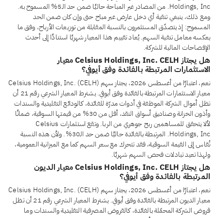
Holdings, Inc. من المصادر غير المباحة حاليًا ضمن حد الـ5% المسموح به.
ومع ذلك، ينبغي تنقية أي دخل عارض غير مباح حتى وإن كان ضمن الحد
المسموح: إذ يتصدّق المستثمرون بالنسبة المقابلة من توزيعات الأرباح، وفق ما
يعكسه معامل تنقية السهم. يُعاد تقييم هذا المعيار شهريًا استنادًا إلى أحدث
الإفصاحات المالية للشركة.
هل يجتاز Celsius Holdings, Inc. CELH معيار
الاستثمارات المرتبطة بالفائدة وفق أيوفي؟
نعم، اعتبارًا من أغسطس 2026، يجتاز سهم Celsius Holdings, Inc. (CELH)
معيار الاستثمارات المرتبطة بالفائدة وفق أيوفي. يشترط المعيار الشرعي رقم 21 أن
تظل أموال الشركة الموظفة في أدوات مدرّة للفائدة، كالودائع التقليدية والسندات
وأذون الخزانة وصناديق أسواق النقد، أقل من 30% من قيمتها السوقية، ضمانًا
لألا يتحقق للمساهمين ربح جوهري من الربا. وتقع استثمارات Celsius
Holdings, Inc. المرتبطة بالفائدة حاليًا ضمن حد الـ30%. ولأن هذه النسبة
تُقاس إلى القيمة السوقية، فقد تتحرك مع سعر السهم كما مع الميزانية العمومية،
ولهذا تعيد تبادلات فحص السهم شهريًا.
هل يجتاز Celsius Holdings, Inc. CELH معيار الديون
المرتبطة بالفائدة وفق أيوفي؟
نعم، اعتبارًا من أغسطس 2026، يجتاز سهم Celsius Holdings, Inc. (CELH)
معيار الديون المرتبطة بالفائدة وفق أيوفي. يشترط المعيار الشرعي رقم 21 أن تظل
قروض الشركة المحمّلة بالفائدة، كالقروض المصرفية التقليدية والسندات وما