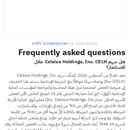
AAPL fundamentals
by TradingView
Frequently asked questions
هل سهم Celsius Holdings, Inc. CELH حلال
للاستثمار؟
نعم، اعتبارًا من أغسطس 2026، يُصنَّف سهم Celsius Holdings, Inc.
(CELH) حاليًا بوصفه سهمًا متوافقًا مع الشريعة الإسلامية. يستند هذا التصنيف
إلى منهجية الفحص المعتمدة لدى هيئة المحاسبة والمراجعة للمؤسسات المالية
الإسلامية (أيوفي)، التي يُعدّ معيارها الشرعي رقم 21 المرجع العالمي الأبرز لفحص
الأسهم الحلال. يجتاز Celsius Holdings, Inc. حاليًا معايير أيوفي المالية الأربعة
كاملة: فالدخل غير المباح أقل من 5% من إجمالي الإيرادات، والاستثمارات
المرتبطة بالفائدة والديون المرتبطة بالفائدة كلٌّ منهما أقل من 30% من القيمة
السوقية، ولا توجد لدى الشركة أسهم امتياز غير جائزة. ويبلغ معامل التنقية الحالي
للسهم 98.69%. يُعاد تقييم الامتثال شهريًا مع ورود بيانات الفحص المحدّثة، وقد