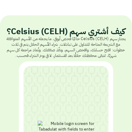
كيف أشتري سهم Celsius (CELH)؟
يجتاز سهم Celsius (CELH) حاليًا فحص أيوفي، ما يجعله من الأسهم المتوافقة
مع الشريعة المتاحة للتداول على تبادلات. شراء الأسهم الحلال يتم في ثلاث
خطوات: افتح حسابك، وافحص السهم، ونفّذ صفقتك. وتُعاد مراجعة كل سهم
شهريًا، لتبقى محفظتك حلالًا بعد الاستثمار، لا في يوم الشراء فحسب.