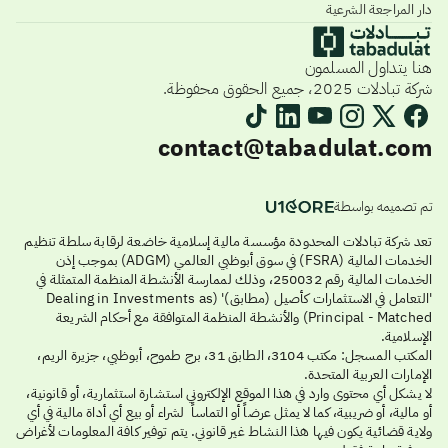
دار المراجعة الشرعية
هنا يتداول المسلمون
شركة تبادلات 2025، جميع الحقوق محفوظة.
contact@tabadulat.com
تم تصميمه بواسطة
تعد شركة تبادلات المحدودة مؤسسة مالية إسلامية خاضعة لرقابة سلطة تنظيم
الخدمات المالية (FSRA) في سوق أبوظبي العالمي (ADGM) بموجب إذن
الخدمات المالية رقم 250032، وذلك لممارسة الأنشطة المنظمة المتمثلة في
'التعامل في الاستثمارات كأصيل (مطابق)' (Dealing in Investments as
Principal - Matched) والأنشطة المنظمة المتوافقة مع أحكام الشريعة
الإسلامية.
المكتب المسجل: مكتب 3104، الطابق 31، برج طموح، أبوظبي، جزيرة الريم،
الإمارات العربية المتحدة.
لا يشكل أي محتوى وارد في هذا الموقع الإلكتروني استشارة استثمارية، أو قانونية،
أو مالية، أو ضريبية، كما لا يمثل عرضاً أو التماساً لشراء أو بيع أي أداة مالية في أي
ولاية قضائية يكون فيها هذا النشاط غير قانوني. يتم توفير كافة المعلومات لأغراض