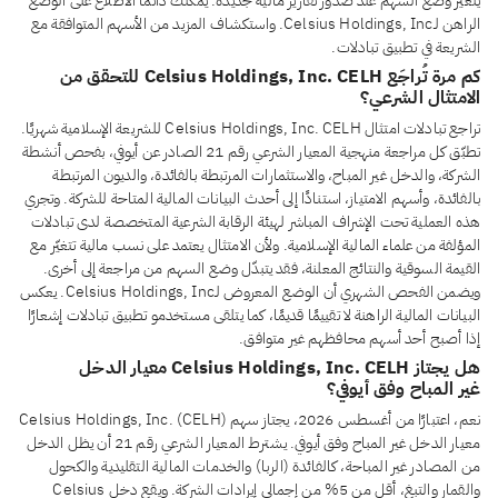
يتغيّر وضع السهم عند صدور تقارير مالية جديدة. يمكنك دائمًا الاطلاع على الوضع
الراهن لـCelsius Holdings, Inc. واستكشاف المزيد من الأسهم المتوافقة مع
الشريعة في تطبيق تبادلات.
كم مرة تُراجَع Celsius Holdings, Inc. CELH للتحقق من
الامتثال الشرعي؟
تراجع تبادلات امتثال Celsius Holdings, Inc. CELH للشريعة الإسلامية شهريًا.
تطبّق كل مراجعة منهجية المعيار الشرعي رقم 21 الصادر عن أيوفي، بفحص أنشطة
الشركة، والدخل غير المباح، والاستثمارات المرتبطة بالفائدة، والديون المرتبطة
بالفائدة، وأسهم الامتياز، استنادًا إلى أحدث البيانات المالية المتاحة للشركة. وتجري
هذه العملية تحت الإشراف المباشر لهيئة الرقابة الشرعية المتخصصة لدى تبادلات
المؤلفة من علماء المالية الإسلامية. ولأن الامتثال يعتمد على نسب مالية تتغيّر مع
القيمة السوقية والنتائج المعلنة، فقد يتبدّل وضع السهم من مراجعة إلى أخرى.
ويضمن الفحص الشهري أن الوضع المعروض لـCelsius Holdings, Inc. يعكس
البيانات المالية الراهنة لا تقييمًا قديمًا، كما يتلقى مستخدمو تطبيق تبادلات إشعارًا
إذا أصبح أحد أسهم محافظهم غير متوافق.
هل يجتاز Celsius Holdings, Inc. CELH معيار الدخل
غير المباح وفق أيوفي؟
نعم، اعتبارًا من أغسطس 2026، يجتاز سهم Celsius Holdings, Inc. (CELH)
معيار الدخل غير المباح وفق أيوفي. يشترط المعيار الشرعي رقم 21 أن يظل الدخل
من المصادر غير المباحة، كالفائدة (الربا) والخدمات المالية التقليدية والكحول
والقمار والتبغ، أقل من 5% من إجمالي إيرادات الشركة. ويقع دخل Celsius