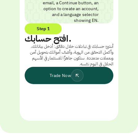
Step 1
افتح حسابك.
أنشئ حسابك في تبادلات خلال دقائق: أدخل بياناتك،
وأكمل التحقق من الهوية، وأضف أموالك بتحويل آمن
وبعملات متعددة. ستكون جاهزًا للاستثمار في الأسهم
الحلال في اليوم نفسه.
Trade Now