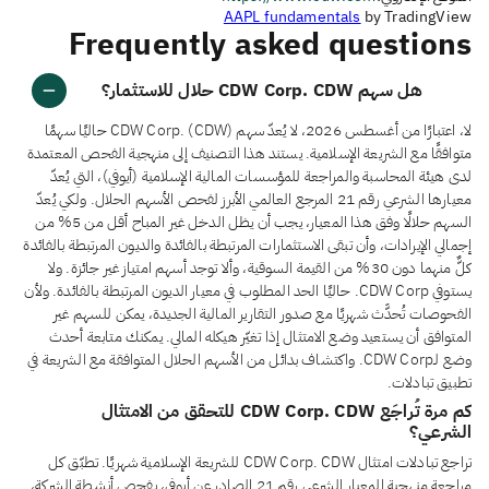
AAPL fundamentals
by TradingView
Frequently asked questions
هل سهم CDW Corp. CDW حلال للاستثمار؟
لا، اعتبارًا من أغسطس 2026، لا يُعدّ سهم CDW Corp. (CDW) حاليًا سهمًا
متوافقًا مع الشريعة الإسلامية. يستند هذا التصنيف إلى منهجية الفحص المعتمدة
لدى هيئة المحاسبة والمراجعة للمؤسسات المالية الإسلامية (أيوفي)، التي يُعدّ
معيارها الشرعي رقم 21 المرجع العالمي الأبرز لفحص الأسهم الحلال. ولكي يُعدّ
السهم حلالًا وفق هذا المعيار، يجب أن يظل الدخل غير المباح أقل من 5% من
إجمالي الإيرادات، وأن تبقى الاستثمارات المرتبطة بالفائدة والديون المرتبطة بالفائدة
كلٌّ منهما دون 30% من القيمة السوقية، وألا توجد أسهم امتياز غير جائزة. ولا
يستوفي CDW Corp. حاليًا الحد المطلوب في معيار الديون المرتبطة بالفائدة. ولأن
الفحوصات تُحدَّث شهريًا مع صدور التقارير المالية الجديدة، يمكن للسهم غير
المتوافق أن يستعيد وضع الامتثال إذا تغيّر هيكله المالي. يمكنك متابعة أحدث
وضع لـCDW Corp. واكتشاف بدائل من الأسهم الحلال المتوافقة مع الشريعة في
تطبيق تبادلات.
كم مرة تُراجَع CDW Corp. CDW للتحقق من الامتثال
الشرعي؟
تراجع تبادلات امتثال CDW Corp. CDW للشريعة الإسلامية شهريًا. تطبّق كل
مراجعة منهجية المعيار الشرعي رقم 21 الصادر عن أيوفي، بفحص أنشطة الشركة،