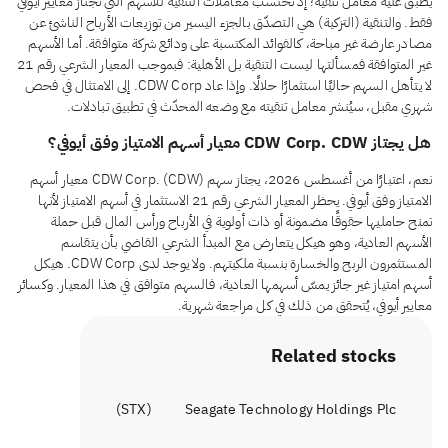
يُطبَّق عليه معامل تنقية؛ إذ تُحتسب معاملات التنقية للأسهم التي تجتاز معايير أيوفي
فقط. والتنقية (التزكية) هي التصدّق بالجزء اليسير من توزيعات الأرباح الناشئ عن
مصادر عارضة غير مباحة، كالفوائد المكتسبة على ودائع شركة متوافقة. أما الأسهم
غير المتوافقة فمسألتها ليست التنقية بل الأهلية: فبموجب المعيار الشرعي رقم 21
لا يتأهل السهم حاليًا استثمارًا حلالًا. وإذا عاد CDW Corp. إلى الامتثال في فحص
شهري مقبل، سيُنشر معامل تنقيته مع وضعه المحدّث في تطبيق تبادلات.
هل يجتاز CDW Corp. CDW معيار أسهم الامتياز وفق أيوفي؟
نعم، اعتبارًا من أغسطس 2026، يجتاز سهم CDW Corp. (CDW) معيار أسهم
الامتياز وفق أيوفي. يحظر المعيار الشرعي رقم 21 الاستثمار في أسهم الامتياز لأنها
تمنح حامليها حقوقًا مضمونة أو ذات أولوية في الأرباح ورأس المال قبل حملة
الأسهم العادية، وهو هيكل يتعارض مع المبدأ الشرعي القاضي بأن يتقاسم
المستثمرون الربح والخسارة بنسبة ملكيتهم. ولا يوجد لدى CDW Corp. هيكل
أسهم امتياز غير جائز يمسّ أسهمها العادية، فالسهم متوافق في هذا المعيار. وكسائر
معايير أيوفي، يُتحقق من ذلك في كل مراجعة شهرية.
Related stocks
)
STX
(
Seagate Technology Holdings Plc