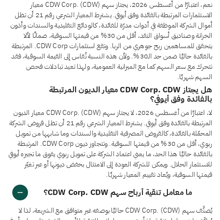
نعم، اعتبارًا من أغسطس 2026، يجتاز سهم CDW Corp. (CDW) معيار
الاستثمارات المرتبطة بالفائدة وفق أيوفي. يشترط المعيار الشرعي رقم 21 أن تظل
أموال الشركة الموظفة في أدوات مدرّة للفائدة، كالودائع التقليدية والسندات وأذون
الخزانة وصناديق أسواق النقد، أقل من 30% من قيمتها السوقية، ضمانًا لألا
يتحقق للمساهمين ربح جوهري من الربا. وتقع استثمارات CDW Corp. المرتبطة
بالفائدة حاليًا ضمن حد الـ30%. ولأن هذه النسبة تُقاس إلى القيمة السوقية، فقد
تتحرك مع سعر السهم كما مع الميزانية العمومية، ولهذا تعيد تبادلات فحص
السهم شهريًا.
هل يجتاز CDW Corp. CDW معيار الديون المرتبطة
بالفائدة وفق أيوفي؟
لا، اعتبارًا من أغسطس 2026، لا يجتاز سهم CDW Corp. (CDW) معيار الديون
المرتبطة بالفائدة وفق أيوفي. يشترط المعيار الشرعي رقم 21 أن تظل قروض الشركة
المحمّلة بالفائدة، كالقروض المصرفية التقليدية والسندات وما شابهها من تمويل
ربوي، أقل من 30% من قيمتها السوقية. وتتجاوز ديون CDW Corp. المرتبطة
بالفائدة حاليًا هذا الحد، ما يعني اعتماد الشركة على تمويل ربوي يفوق ما تجيزه أيوفي
للاستثمار الحلال. ويمكن للشركة العودة إلى الامتثال بخفض ديونها أو عبر تغيّر
قيمتها السوقية، ويُعاد تقييم المعيار شهريًا.
ما معامل تنقية أرباح سهم CDW Corp. CDW؟
يُصنَّف سهم CDW Corp. (CDW) حاليًا بوصفه غير متوافق مع الشريعة، لذا لا