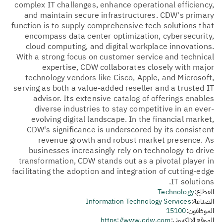
complex IT challenges, enhance operational efficiency,
and maintain secure infrastructures. CDW's primary
function is to supply comprehensive tech solutions that
encompass data center optimization, cybersecurity,
cloud computing, and digital workplace innovations.
With a strong focus on customer service and technical
expertise, CDW collaborates closely with major
technology vendors like Cisco, Apple, and Microsoft,
serving as both a value-added reseller and a trusted IT
advisor. Its extensive catalog of offerings enables
diverse industries to stay competitive in an ever-
evolving digital landscape. In the financial market,
CDW's significance is underscored by its consistent
revenue growth and robust market presence. As
businesses increasingly rely on technology to drive
transformation, CDW stands out as a pivotal player in
facilitating the adoption and integration of cutting-edge
IT solutions.
القطاع:
Technology
الصناعة:
Information Technology Services
الموظفون:
15100
الموقع الإلكتروني:
https://www.cdw.com