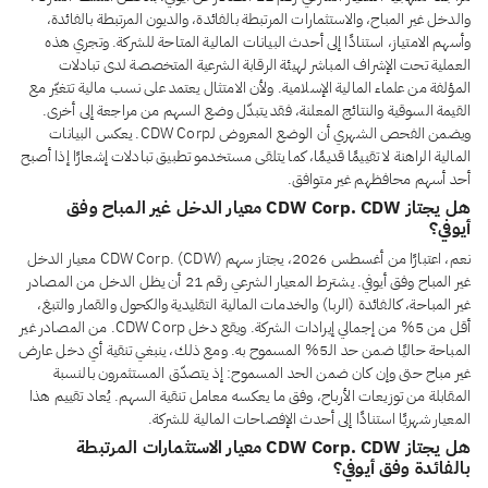
والدخل غير المباح، والاستثمارات المرتبطة بالفائدة، والديون المرتبطة بالفائدة،
وأسهم الامتياز، استنادًا إلى أحدث البيانات المالية المتاحة للشركة. وتجري هذه
العملية تحت الإشراف المباشر لهيئة الرقابة الشرعية المتخصصة لدى تبادلات
المؤلفة من علماء المالية الإسلامية. ولأن الامتثال يعتمد على نسب مالية تتغيّر مع
القيمة السوقية والنتائج المعلنة، فقد يتبدّل وضع السهم من مراجعة إلى أخرى.
ويضمن الفحص الشهري أن الوضع المعروض لـCDW Corp. يعكس البيانات
المالية الراهنة لا تقييمًا قديمًا، كما يتلقى مستخدمو تطبيق تبادلات إشعارًا إذا أصبح
أحد أسهم محافظهم غير متوافق.
هل يجتاز CDW Corp. CDW معيار الدخل غير المباح وفق
أيوفي؟
نعم، اعتبارًا من أغسطس 2026، يجتاز سهم CDW Corp. (CDW) معيار الدخل
غير المباح وفق أيوفي. يشترط المعيار الشرعي رقم 21 أن يظل الدخل من المصادر
غير المباحة، كالفائدة (الربا) والخدمات المالية التقليدية والكحول والقمار والتبغ،
أقل من 5% من إجمالي إيرادات الشركة. ويقع دخل CDW Corp. من المصادر غير
المباحة حاليًا ضمن حد الـ5% المسموح به. ومع ذلك، ينبغي تنقية أي دخل عارض
غير مباح حتى وإن كان ضمن الحد المسموح: إذ يتصدّق المستثمرون بالنسبة
المقابلة من توزيعات الأرباح، وفق ما يعكسه معامل تنقية السهم. يُعاد تقييم هذا
المعيار شهريًا استنادًا إلى أحدث الإفصاحات المالية للشركة.
هل يجتاز CDW Corp. CDW معيار الاستثمارات المرتبطة
بالفائدة وفق أيوفي؟