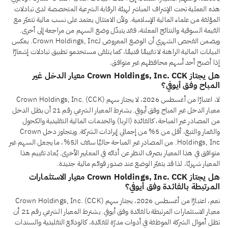
هذه العملية تحت الإشراف المباشر لهيئة الرقابة الشرعية المتخصصة لدى تبادلات
المؤلفة من علماء المالية الإسلامية. ولأن الامتثال يعتمد على نسب مالية تتغيّر مع
القيمة السوقية والنتائج المعلنة، فقد يتبدّل وضع السهم من مراجعة إلى أخرى.
ويضمن الفحص الشهري أن الوضع المعروض لـCrown Holdings, Inc. يعكس
البيانات المالية الراهنة لا تقييمًا قديمًا، كما يتلقى مستخدمو تطبيق تبادلات إشعارًا
إذا أصبح أحد أسهم محافظهم غير متوافق.
هل يجتاز Crown Holdings, Inc. CCK معيار الدخل غير
المباح وفق أيوفي؟
لا، اعتبارًا من أغسطس 2026، لا يجتاز سهم Crown Holdings, Inc. (CCK)
معيار الدخل غير المباح وفق أيوفي. يشترط المعيار الشرعي رقم 21 أن يظل الدخل
من المصادر غير المباحة، كالفائدة (الربا) والخدمات المالية التقليدية والكحول
والقمار والتبغ، أقل من 5% من إجمالي إيرادات الشركة. ويتجاوز دخل Crown
Holdings, Inc. من المصادر غير المباحة حاليًا سقف الـ5%، ما يجعل السهم غير
متوافق في هذا المعيار بصرف النظر عن أدائه في المعايير الأخرى. يُعاد تقييم هذا
المعيار شهريًا، لذا قد يتغيّر الوضع عند صدور قوائم مالية جديدة.
هل يجتاز Crown Holdings, Inc. CCK معيار الاستثمارات
المرتبطة بالفائدة وفق أيوفي؟
نعم، اعتبارًا من أغسطس 2026، يجتاز سهم Crown Holdings, Inc. (CCK)
معيار الاستثمارات المرتبطة بالفائدة وفق أيوفي. يشترط المعيار الشرعي رقم 21 أن
تظل أموال الشركة الموظفة في أدوات مدرّة للفائدة، كالودائع التقليدية والسندات