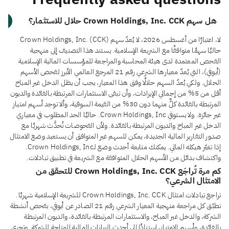
هل سهم Crown Holdings, Inc. CCK حلال للاستثمار؟
لا، اعتبارًا من أغسطس 2026، لا يُعدّ سهم Crown Holdings, Inc. (CCK)
حاليًا سهمًا متوافقًا مع الشريعة الإسلامية. يستند هذا التصنيف إلى منهجية
الفحص المعتمدة لدى هيئة المحاسبة والمراجعة للمؤسسات المالية الإسلامية
(أيوفي)، التي يُعدّ معيارها الشرعي رقم 21 المرجع العالمي الأبرز لفحص الأسهم
الحلال. ولكي يُعدّ السهم حلالًا وفق هذا المعيار، يجب أن يظل الدخل غير المباح
أقل من 5% من إجمالي الإيرادات، وأن تبقى الاستثمارات المرتبطة بالفائدة والديون
المرتبطة بالفائدة كلٌّ منهما دون 30% من القيمة السوقية، وألا توجد أسهم امتياز
غير جائزة. ولا يستوفي Crown Holdings, Inc. حاليًا الحد المطلوب في معياري
الدخل غير المباح والديون المرتبطة بالفائدة. ولأن الفحوصات تُحدَّث شهريًا مع
صدور التقارير المالية الجديدة، يمكن للسهم غير المتوافق أن يستعيد وضع الامتثال
إذا تغيّر هيكله المالي. يمكنك متابعة أحدث وضع لـCrown Holdings, Inc.
واكتشاف بدائل من الأسهم الحلال المتوافقة مع الشريعة في تطبيق تبادلات.
كم مرة تُراجَع Crown Holdings, Inc. CCK للتحقق من
الامتثال الشرعي؟
تراجع تبادلات امتثال Crown Holdings, Inc. CCK للشريعة الإسلامية شهريًا.
تطبّق كل مراجعة منهجية المعيار الشرعي رقم 21 الصادر عن أيوفي، بفحص أنشطة
الشركة، والدخل غير المباح، والاستثمارات المرتبطة بالفائدة، والديون المرتبطة
بالفائدة، وأسهم الامتياز، استنادًا إلى أحدث البيانات المالية المتاحة للشركة. وتجري