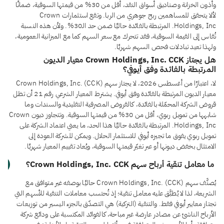
وأذون الخزانة وصناديق أسواق النقد، أقل من 30% من قيمتها السوقية، ضمانًا
لألا يتحقق للمساهمين ربح جوهري من الربا. وتقع استثمارات Crown
Holdings, Inc. المرتبطة بالفائدة حاليًا ضمن حد الـ30%. ولأن هذه النسبة
تُقاس إلى القيمة السوقية، فقد تتحرك مع سعر السهم كما مع الميزانية العمومية،
ولهذا تعيد تبادلات فحص السهم شهريًا.
هل يجتاز Crown Holdings, Inc. CCK معيار الديون
المرتبطة بالفائدة وفق أيوفي؟
لا، اعتبارًا من أغسطس 2026، لا يجتاز سهم Crown Holdings, Inc. (CCK)
معيار الديون المرتبطة بالفائدة وفق أيوفي. يشترط المعيار الشرعي رقم 21 أن تظل
قروض الشركة المحمّلة بالفائدة، كالقروض المصرفية التقليدية والسندات وما
شابهها من تمويل ربوي، أقل من 30% من قيمتها السوقية. وتتجاوز ديون Crown
Holdings, Inc. المرتبطة بالفائدة حاليًا هذا الحد، ما يعني اعتماد الشركة على
تمويل ربوي يفوق ما تجيزه أيوفي للاستثمار الحلال. ويمكن للشركة العودة إلى
الامتثال بخفض ديونها أو عبر تغيّر قيمتها السوقية، ويُعاد تقييم المعيار شهريًا.
ما معامل تنقية أرباح سهم Crown Holdings, Inc. CCK؟
يُصنَّف سهم Crown Holdings, Inc. (CCK) حاليًا بوصفه غير متوافق مع
الشريعة، لذا لا يُطبَّق عليه معامل تنقية؛ إذ تُحتسب معاملات التنقية للأسهم التي
تجتاز معايير أيوفي فقط. والتنقية (التزكية) هي التصدّق بالجزء اليسير من توزيعات
الأرباح الناشئ عن مصادر عارضة غير مباحة، كالفوائد المكتسبة على ودائع شركة