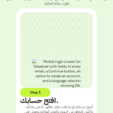
تغيّرت بياناته المالية.
Step 1
افتح حسابك.
أنشئ حسابك في تبادلات خلال دقائق: أدخل بياناتك،
وأكمل التحقق من الهوية، وأضف أموالك بتحويل آمن