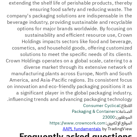
extending the shelf life of perishable products, thereby
ensuring food safety and reducing waste. The
company's packaging solutions are indispensable in the
beverage industry, providing sustainable and recyclable
options for major brands worldwide. By focusing on
sustainability and efficient resource use, Crown
Holdings impacts sectors like food and beverage,
cosmetics, and household goods, offering customized
solutions to meet the specific needs of its clients.
Crown Holdings operates on a global scale, catering to a
diverse market through its extensive network of
manufacturing plants across Europe, North and South
America, and Asia-Pacific regions. Its consistent focus
on innovation and eco-friendly packaging positions it as
a significant player in the global packaging industry,
influencing trends and advancing packaging technology.
القطاع:
Consumer Cyclical
الصناعة:
Packaging & Containers
الموظفون:
23000
الموقع الإلكتروني:
https://www.crowncork.com
AAPL fundamentals
by TradingView
Frequently asked questions