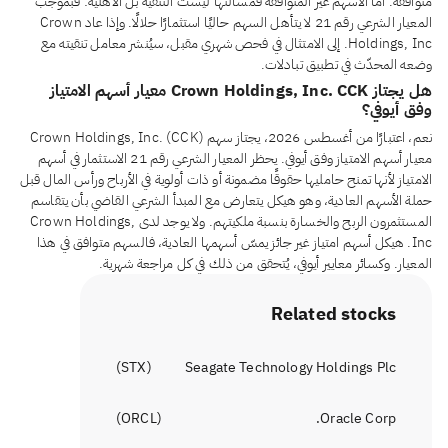
متوافقة. أما الأسهم غير المتوافقة فمسألتها ليست التنقية بل الأهلية: فبموجب
المعيار الشرعي رقم 21 لا يتأهل السهم حاليًا استثمارًا حلالًا. وإذا عاد Crown
Holdings, Inc. إلى الامتثال في فحص شهري مقبل، سيُنشر معامل تنقيته مع
وضعه المحدّث في تطبيق تبادلات.
هل يجتاز Crown Holdings, Inc. CCK معيار أسهم الامتياز
وفق أيوفي؟
نعم، اعتبارًا من أغسطس 2026، يجتاز سهم Crown Holdings, Inc. (CCK)
معيار أسهم الامتياز وفق أيوفي. يحظر المعيار الشرعي رقم 21 الاستثمار في أسهم
الامتياز لأنها تمنح حامليها حقوقًا مضمونة أو ذات أولوية في الأرباح ورأس المال قبل
حملة الأسهم العادية، وهو هيكل يتعارض مع المبدأ الشرعي القاضي بأن يتقاسم
المستثمرون الربح والخسارة بنسبة ملكيتهم. ولا يوجد لدى Crown Holdings,
Inc. هيكل أسهم امتياز غير جائز يمسّ أسهمها العادية، فالسهم متوافق في هذا
المعيار. وكسائر معايير أيوفي، يُتحقق من ذلك في كل مراجعة شهرية.
Related stocks
)
STX
(
Seagate Technology Holdings Plc
)
ORCL
(
Oracle Corp.