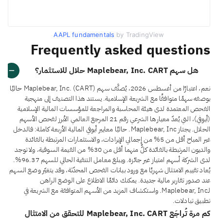
AAPL fundamentals
by TradingView
Frequently asked questions
هل سهم Maplebear, Inc. CART حلال للاستثمار؟
نعم، اعتبارًا من أغسطس 2026، يُصنَّف سهم Maplebear, Inc. (CART) حاليًا
بوصفه سهمًا متوافقًا مع الشريعة الإسلامية. يستند هذا التصنيف إلى منهجية
الفحص المعتمدة لدى هيئة المحاسبة والمراجعة للمؤسسات المالية الإسلامية
(أيوفي)، التي يُعدّ معيارها الشرعي رقم 21 المرجع العالمي الأبرز لفحص الأسهم
الحلال. يجتاز Maplebear, Inc. حاليًا معايير أيوفي المالية الأربعة كاملة: فالدخل
غير المباح أقل من 5% من إجمالي الإيرادات، والاستثمارات المرتبطة بالفائدة
والديون المرتبطة بالفائدة كلٌّ منهما أقل من 30% من القيمة السوقية، ولا توجد
لدى الشركة أسهم امتياز غير جائزة. ويبلغ معامل التنقية الحالي للسهم 96.37%.
يُعاد تقييم الامتثال شهريًا مع ورود بيانات الفحص المحدّثة، وقد يتغيّر وضع السهم
عند صدور تقارير مالية جديدة. يمكنك دائمًا الاطلاع على الوضع الراهن
لـMaplebear, Inc. واستكشاف المزيد من الأسهم المتوافقة مع الشريعة في
تطبيق تبادلات.
كم مرة تُراجَع Maplebear, Inc. CART للتحقق من الامتثال