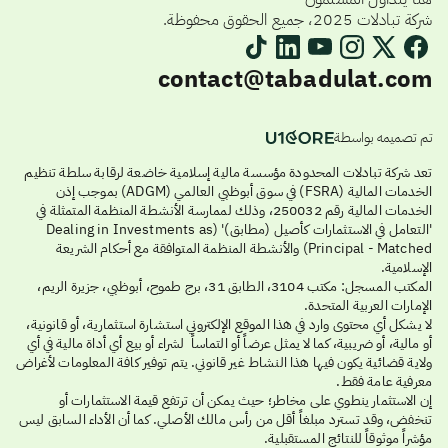
شركة تبادلات 2025، جميع الحقوق محفوظة.
contact@tabadulat.com
تم تصميمه بواسطة
تعد شركة تبادلات المحدودة مؤسسة مالية إسلامية خاضعة لرقابة سلطة تنظيم
الخدمات المالية (FSRA) في سوق أبوظبي العالمي (ADGM) بموجب إذن
الخدمات المالية رقم 250032، وذلك لممارسة الأنشطة المنظمة المتمثلة في
'التعامل في الاستثمارات كأصيل (مطابق)' (Dealing in Investments as
Principal - Matched) والأنشطة المنظمة المتوافقة مع أحكام الشريعة
الإسلامية.
المكتب المسجل: مكتب 3104، الطابق 31، برج طموح، أبوظبي، جزيرة الريم،
الإمارات العربية المتحدة.
لا يشكل أي محتوى وارد في هذا الموقع الإلكتروني استشارة استثمارية، أو قانونية،
أو مالية، أو ضريبية، كما لا يمثل عرضاً أو التماساً لشراء أو بيع أي أداة مالية في أي
ولاية قضائية يكون فيها هذا النشاط غير قانوني. يتم توفير كافة المعلومات لأغراض
معرفية عامة فقط.
إن الاستثمار ينطوي على مخاطر؛ حيث يمكن أن ترتفع قيمة الاستثمارات أو
تنخفض، وقد تسترد مبلغاً أقل من رأس مالك الأصلي. كما أن الأداء السابق ليس
مؤشراً موثوقاً للنتائج المستقبلية.