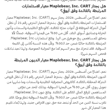
هل يجتاز Maplebear, Inc. CART معيار الاستثمارات
المرتبطة بالفائدة وفق أيوفي؟
نعم، اعتبارًا من أغسطس 2026، يجتاز سهم Maplebear, Inc. (CART) معيار
الاستثمارات المرتبطة بالفائدة وفق أيوفي. يشترط المعيار الشرعي رقم 21 أن تظل
أموال الشركة الموظفة في أدوات مدرّة للفائدة، كالودائع التقليدية والسندات وأذون
الخزانة وصناديق أسواق النقد، أقل من 30% من قيمتها السوقية، ضمانًا لألا
يتحقق للمساهمين ربح جوهري من الربا. وتقع استثمارات Maplebear, Inc.
المرتبطة بالفائدة حاليًا ضمن حد الـ30%. ولأن هذه النسبة تُقاس إلى القيمة
السوقية، فقد تتحرك مع سعر السهم كما مع الميزانية العمومية، ولهذا تعيد تبادلات
فحص السهم شهريًا.
هل يجتاز Maplebear, Inc. CART معيار الديون المرتبطة
بالفائدة وفق أيوفي؟
نعم، اعتبارًا من أغسطس 2026، يجتاز سهم Maplebear, Inc. (CART) معيار
الديون المرتبطة بالفائدة وفق أيوفي. يشترط المعيار الشرعي رقم 21 أن تظل قروض
الشركة المحمّلة بالفائدة، كالقروض المصرفية التقليدية والسندات وما شابهها من
تمويل ربوي، أقل من 30% من قيمتها السوقية، وذلك للحد من تعرّض
المساهمين للرفع المالي القائم على الفائدة. وتقع ديون Maplebear, Inc.
المرتبطة بالفائدة حاليًا ضمن حد الـ30%. ولأن القيمة السوقية تتغيّر يوميًا، فقد
تقترب نسبة الدين من الحد أو تبتعد عنه حتى دون اقتراض جديد، ولهذا يُعاد تقييم
هذا المعيار كل شهر.