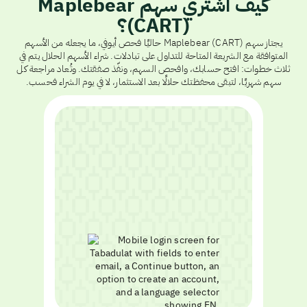
كيف أشتري سهم Maplebear
(CART)؟
يجتاز سهم Maplebear (CART) حاليًا فحص أيوفي، ما يجعله من الأسهم
المتوافقة مع الشريعة المتاحة للتداول على تبادلات. شراء الأسهم الحلال يتم في
ثلاث خطوات: افتح حسابك، وافحص السهم، ونفّذ صفقتك. وتُعاد مراجعة كل
سهم شهريًا، لتبقى محفظتك حلالًا بعد الاستثمار، لا في يوم الشراء فحسب.