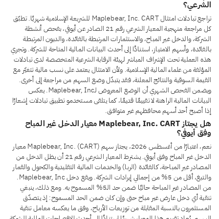
الشرعي؟
تراجع تبادلات امتثال Maplebear, Inc. CART للشريعة الإسلامية شهريًا. تطبّق
كل مراجعة منهجية المعيار الشرعي رقم 21 الصادر عن أيوفي، بفحص أنشطة
الشركة، والدخل غير المباح، والاستثمارات المرتبطة بالفائدة، والديون المرتبطة
بالفائدة، وأسهم الامتياز، استنادًا إلى أحدث البيانات المالية المتاحة للشركة. وتجري
هذه العملية تحت الإشراف المباشر لهيئة الرقابة الشرعية المتخصصة لدى تبادلات
المؤلفة من علماء المالية الإسلامية. ولأن الامتثال يعتمد على نسب مالية تتغيّر مع
القيمة السوقية والنتائج المعلنة، فقد يتبدّل وضع السهم من مراجعة إلى أخرى.
ويضمن الفحص الشهري أن الوضع المعروض لـMaplebear, Inc. يعكس
البيانات المالية الراهنة لا تقييمًا قديمًا، كما يتلقى مستخدمو تطبيق تبادلات إشعارًا
إذا أصبح أحد أسهم محافظهم غير متوافق.
هل يجتاز Maplebear, Inc. CART معيار الدخل غير المباح
وفق أيوفي؟
نعم، اعتبارًا من أغسطس 2026، يجتاز سهم Maplebear, Inc. (CART) معيار
الدخل غير المباح وفق أيوفي. يشترط المعيار الشرعي رقم 21 أن يظل الدخل من
المصادر غير المباحة، كالفائدة (الربا) والخدمات المالية التقليدية والكحول والقمار
والتبغ، أقل من 5% من إجمالي إيرادات الشركة. ويقع دخل Maplebear, Inc.
من المصادر غير المباحة حاليًا ضمن حد الـ5% المسموح به. ومع ذلك، ينبغي
تنقية أي دخل عارض غير مباح حتى وإن كان ضمن الحد المسموح: إذ يتصدّق
المستثمرون بالنسبة المقابلة من توزيعات الأرباح، وفق ما يعكسه معامل تنقية
السهم. يُعاد تقييم هذا المعيار شهريًا استنادًا إلى أحدث الإفصاحات المالية للشركة.