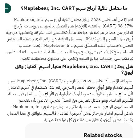
ما معامل تنقية أرباح سهم Maplebear, Inc. CART؟
اعتبارًا من أغسطس 2026، يبلغ معامل تنقية أرباح سهم Maplebear, Inc.
(CART) 96.37%. والتنقية (التزكية) هي التصدّق بالجزء من توزيعات الأرباح
الناشئ عن مصادر عارضة غير مباحة، عادةً فوائد على نقد الشركة، وتقتضيها منهجية
أيوفي حتى للأسهم المتوافقة كليًا. ومعامل التنقية هو الرقم الذي يعتمده المستثمر
الحلال لاحتساب ذلك التصدّق لسهم Maplebear, Inc.. يُعاد احتساب
المعامل مع كل فحص شهري مع ورود البيانات المالية الجديدة، ويساعدك تطبيق
تبادلات على احتساب مبالغ التنقية وتتبّعها على مستوى محفظتك كاملة.
هل يجتاز Maplebear, Inc. CART معيار أسهم الامتياز وفق
أيوفي؟
نعم، اعتبارًا من أغسطس 2026، يجتاز سهم Maplebear, Inc. (CART) معيار
أسهم الامتياز وفق أيوفي. يحظر المعيار الشرعي رقم 21 الاستثمار في أسهم الامتياز
لأنها تمنح حامليها حقوقًا مضمونة أو ذات أولوية في الأرباح ورأس المال قبل حملة
الأسهم العادية، وهو هيكل يتعارض مع المبدأ الشرعي القاضي بأن يتقاسم
المستثمرون الربح والخسارة بنسبة ملكيتهم. ولا يوجد لدى Maplebear, Inc.
هيكل أسهم امتياز غير جائز يمسّ أسهمها العادية، فالسهم متوافق في هذا المعيار.
وكسائر معايير أيوفي، يُتحقق من ذلك في كل مراجعة شهرية.
Related stocks