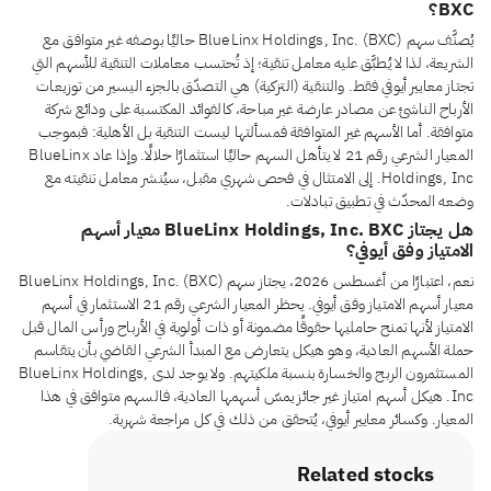
BXC؟
يُصنَّف سهم BlueLinx Holdings, Inc. (BXC) حاليًا بوصفه غير متوافق مع
الشريعة، لذا لا يُطبَّق عليه معامل تنقية؛ إذ تُحتسب معاملات التنقية للأسهم التي
تجتاز معايير أيوفي فقط. والتنقية (التزكية) هي التصدّق بالجزء اليسير من توزيعات
الأرباح الناشئ عن مصادر عارضة غير مباحة، كالفوائد المكتسبة على ودائع شركة
متوافقة. أما الأسهم غير المتوافقة فمسألتها ليست التنقية بل الأهلية: فبموجب
المعيار الشرعي رقم 21 لا يتأهل السهم حاليًا استثمارًا حلالًا. وإذا عاد BlueLinx
Holdings, Inc. إلى الامتثال في فحص شهري مقبل، سيُنشر معامل تنقيته مع
وضعه المحدّث في تطبيق تبادلات.
هل يجتاز BlueLinx Holdings, Inc. BXC معيار أسهم
الامتياز وفق أيوفي؟
نعم، اعتبارًا من أغسطس 2026، يجتاز سهم BlueLinx Holdings, Inc. (BXC)
معيار أسهم الامتياز وفق أيوفي. يحظر المعيار الشرعي رقم 21 الاستثمار في أسهم
الامتياز لأنها تمنح حامليها حقوقًا مضمونة أو ذات أولوية في الأرباح ورأس المال قبل
حملة الأسهم العادية، وهو هيكل يتعارض مع المبدأ الشرعي القاضي بأن يتقاسم
المستثمرون الربح والخسارة بنسبة ملكيتهم. ولا يوجد لدى BlueLinx Holdings,
Inc. هيكل أسهم امتياز غير جائز يمسّ أسهمها العادية، فالسهم متوافق في هذا
المعيار. وكسائر معايير أيوفي، يُتحقق من ذلك في كل مراجعة شهرية.
Related stocks