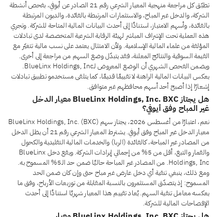
تطبّق كل مراجعة منهجية المعيار الشرعي رقم 21 الصادر عن أيوفي، بفحص أنشطة
الشركة، والدخل غير المباح، والاستثمارات المرتبطة بالفائدة، والديون المرتبطة
بالفائدة، وأسهم الامتياز، استنادًا إلى أحدث البيانات المالية المتاحة للشركة. وتجري
هذه العملية تحت الإشراف المباشر لهيئة الرقابة الشرعية المتخصصة لدى تبادلات
المؤلفة من علماء المالية الإسلامية. ولأن الامتثال يعتمد على نسب مالية تتغيّر مع
القيمة السوقية والنتائج المعلنة، فقد يتبدّل وضع السهم من مراجعة إلى أخرى.
ويضمن الفحص الشهري أن الوضع المعروض لـBlueLinx Holdings, Inc.
يعكس البيانات المالية الراهنة لا تقييمًا قديمًا، كما يتلقى مستخدمو تطبيق تبادلات
إشعارًا إذا أصبح أحد أسهم محافظهم غير متوافق.
هل يجتاز BlueLinx Holdings, Inc. BXC معيار الدخل
غير المباح وفق أيوفي؟
نعم، اعتبارًا من أغسطس 2026، يجتاز سهم BlueLinx Holdings, Inc. (BXC)
معيار الدخل غير المباح وفق أيوفي. يشترط المعيار الشرعي رقم 21 أن يظل الدخل
من المصادر غير المباحة، كالفائدة (الربا) والخدمات المالية التقليدية والكحول
والقمار والتبغ، أقل من 5% من إجمالي إيرادات الشركة. ويقع دخل BlueLinx
Holdings, Inc. من المصادر غير المباحة حاليًا ضمن حد الـ5% المسموح به.
ومع ذلك، ينبغي تنقية أي دخل عارض غير مباح حتى وإن كان ضمن الحد
المسموح: إذ يتصدّق المستثمرون بالنسبة المقابلة من توزيعات الأرباح، وفق ما
يعكسه معامل تنقية السهم. يُعاد تقييم هذا المعيار شهريًا استنادًا إلى أحدث
الإفصاحات المالية للشركة.
هل يجتاز BlueLinx Holdings, Inc. BXC معيار