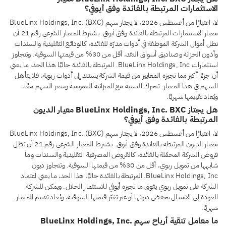
الاستثمارات المرتبطة بالفائدة وفق أيوفي؟
لا، اعتبارًا من أغسطس 2026، لا يجتاز سهم BlueLinx Holdings, Inc. (BXC)
معيار الاستثمارات المرتبطة بالفائدة وفق أيوفي. يشترط المعيار الشرعي رقم 21 أن
تظل أموال الشركة الموظفة في أدوات مدرّة للفائدة، كالودائع التقليدية والسندات
وأذون الخزانة وصناديق أسواق النقد، أقل من 30% من قيمتها السوقية. وتتجاوز
استثمارات BlueLinx Holdings, Inc. المرتبطة بالفائدة حاليًا هذا الحد، ما يعني
أن جزءًا أكبر مما تجيزه المعايير من قيمة الشركة يستند إلى أدوات ربوية، فلا يتأهل
السهم في هذا المعيار. تتحرك النسبة مع الميزانية العمومية وسعر السهم معًا،
ويُعاد تقييمها شهريًا.
هل يجتاز BlueLinx Holdings, Inc. BXC معيار الديون
المرتبطة بالفائدة وفق أيوفي؟
لا، اعتبارًا من أغسطس 2026، لا يجتاز سهم BlueLinx Holdings, Inc. (BXC)
معيار الديون المرتبطة بالفائدة وفق أيوفي. يشترط المعيار الشرعي رقم 21 أن تظل
قروض الشركة المحمّلة بالفائدة، كالقروض المصرفية التقليدية والسندات وما
شابهها من تمويل ربوي، أقل من 30% من قيمتها السوقية. وتتجاوز ديون
BlueLinx Holdings, Inc. المرتبطة بالفائدة حاليًا هذا الحد، ما يعني اعتماد
الشركة على تمويل ربوي يفوق ما تجيزه أيوفي للاستثمار الحلال. ويمكن للشركة
العودة إلى الامتثال بخفض ديونها أو عبر تغيّر قيمتها السوقية، ويُعاد تقييم المعيار
شهريًا.
ما معامل تنقية أرباح سهم BlueLinx Holdings, Inc.