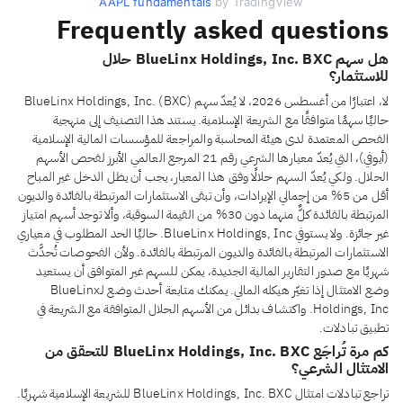
AAPL fundamentals
by TradingView
Frequently asked questions
هل سهم BlueLinx Holdings, Inc. BXC حلال
للاستثمار؟
لا، اعتبارًا من أغسطس 2026، لا يُعدّ سهم BlueLinx Holdings, Inc. (BXC)
حاليًا سهمًا متوافقًا مع الشريعة الإسلامية. يستند هذا التصنيف إلى منهجية
الفحص المعتمدة لدى هيئة المحاسبة والمراجعة للمؤسسات المالية الإسلامية
(أيوفي)، التي يُعدّ معيارها الشرعي رقم 21 المرجع العالمي الأبرز لفحص الأسهم
الحلال. ولكي يُعدّ السهم حلالًا وفق هذا المعيار، يجب أن يظل الدخل غير المباح
أقل من 5% من إجمالي الإيرادات، وأن تبقى الاستثمارات المرتبطة بالفائدة والديون
المرتبطة بالفائدة كلٌّ منهما دون 30% من القيمة السوقية، وألا توجد أسهم امتياز
غير جائزة. ولا يستوفي BlueLinx Holdings, Inc. حاليًا الحد المطلوب في معياري
الاستثمارات المرتبطة بالفائدة والديون المرتبطة بالفائدة. ولأن الفحوصات تُحدَّث
شهريًا مع صدور التقارير المالية الجديدة، يمكن للسهم غير المتوافق أن يستعيد
وضع الامتثال إذا تغيّر هيكله المالي. يمكنك متابعة أحدث وضع لـBlueLinx
Holdings, Inc. واكتشاف بدائل من الأسهم الحلال المتوافقة مع الشريعة في
تطبيق تبادلات.
كم مرة تُراجَع BlueLinx Holdings, Inc. BXC للتحقق من
الامتثال الشرعي؟
تراجع تبادلات امتثال BlueLinx Holdings, Inc. BXC للشريعة الإسلامية شهريًا.