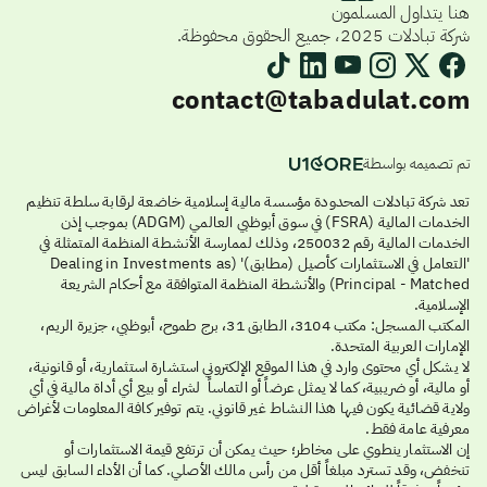
هنا يتداول المسلمون
شركة تبادلات 2025، جميع الحقوق محفوظة.
contact@tabadulat.com
تم تصميمه بواسطة
تعد شركة تبادلات المحدودة مؤسسة مالية إسلامية خاضعة لرقابة سلطة تنظيم
الخدمات المالية (FSRA) في سوق أبوظبي العالمي (ADGM) بموجب إذن
الخدمات المالية رقم 250032، وذلك لممارسة الأنشطة المنظمة المتمثلة في
'التعامل في الاستثمارات كأصيل (مطابق)' (Dealing in Investments as
Principal - Matched) والأنشطة المنظمة المتوافقة مع أحكام الشريعة
الإسلامية.
المكتب المسجل: مكتب 3104، الطابق 31، برج طموح، أبوظبي، جزيرة الريم،
الإمارات العربية المتحدة.
لا يشكل أي محتوى وارد في هذا الموقع الإلكتروني استشارة استثمارية، أو قانونية،
أو مالية، أو ضريبية، كما لا يمثل عرضاً أو التماساً لشراء أو بيع أي أداة مالية في أي
ولاية قضائية يكون فيها هذا النشاط غير قانوني. يتم توفير كافة المعلومات لأغراض
معرفية عامة فقط.
إن الاستثمار ينطوي على مخاطر؛ حيث يمكن أن ترتفع قيمة الاستثمارات أو
تنخفض، وقد تسترد مبلغاً أقل من رأس مالك الأصلي. كما أن الأداء السابق ليس