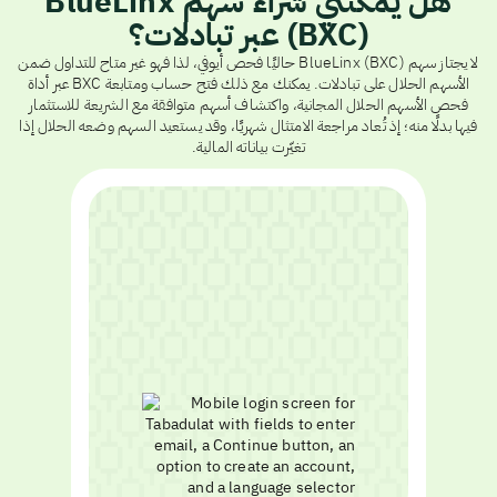
هل يمكنني شراء سهم BlueLinx
(BXC) عبر تبادلات؟
لا يجتاز سهم BlueLinx (BXC) حاليًا فحص أيوفي، لذا فهو غير متاح للتداول ضمن
الأسهم الحلال على تبادلات. يمكنك مع ذلك فتح حساب ومتابعة BXC عبر أداة
فحص الأسهم الحلال المجانية، واكتشاف أسهم متوافقة مع الشريعة للاستثمار
فيها بدلًا منه؛ إذ تُعاد مراجعة الامتثال شهريًا، وقد يستعيد السهم وضعه الحلال إذا
تغيّرت بياناته المالية.