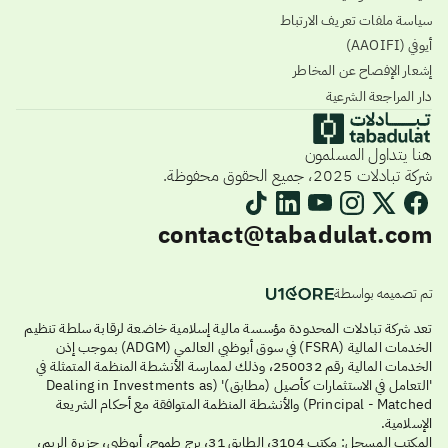
سياسة ملفات تعريف الارتباط
أيوفي (AAOIFI)
إشعار الإفصاح عن المخاطر
دار المراجعة الشرعية
هنا يتداول المسلمون
شركة تبادلات 2025، جميع الحقوق محفوظة.
contact@tabadulat.com
تم تصميمه بواسطة
تعد شركة تبادلات المحدودة مؤسسة مالية إسلامية خاضعة لرقابة سلطة تنظيم
الخدمات المالية (FSRA) في سوق أبوظبي العالمي (ADGM) بموجب إذن
الخدمات المالية رقم 250032، وذلك لممارسة الأنشطة المنظمة المتمثلة في
'التعامل في الاستثمارات كأصيل (مطابق)' (Dealing in Investments as
Principal - Matched) والأنشطة المنظمة المتوافقة مع أحكام الشريعة
الإسلامية.
المكتب المسجل: مكتب 3104، الطابق 31، برج طموح، أبوظبي، جزيرة الريم،