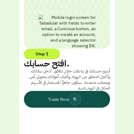
Step 1
افتح حسابك.
أنشئ حسابك في تبادلات خلال دقائق: أدخل بياناتك،
وأكمل التحقق من الهوية، وأضف أموالك بتحويل آمن
وبعملات متعددة. ستكون جاهزًا للاستثمار في الأسهم
الحلال في اليوم نفسه.
Trade Now