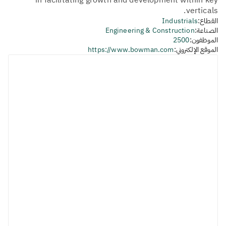
in facilitating growth and development within key
verticals.
القطاع:
Industrials
الصناعة:
Engineering & Construction
الموظفون:
2500
الموقع الإلكتروني:
https://www.bowman.com