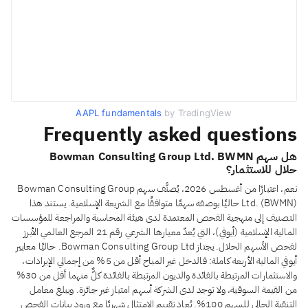
AAPL fundamentals
by TradingView
Frequently asked questions
هل سهم Bowman Consulting Group Ltd. BWMN
حلال للاستثمار؟
نعم، اعتبارًا من أغسطس 2026، يُصنَّف سهم Bowman Consulting Group
Ltd. (BWMN) حاليًا بوصفه سهمًا متوافقًا مع الشريعة الإسلامية. يستند هذا
التصنيف إلى منهجية الفحص المعتمدة لدى هيئة المحاسبة والمراجعة للمؤسسات
المالية الإسلامية (أيوفي)، التي يُعدّ معيارها الشرعي رقم 21 المرجع العالمي الأبرز
لفحص الأسهم الحلال. يجتاز Bowman Consulting Group Ltd. حاليًا معايير
أيوفي المالية الأربعة كاملة: فالدخل غير المباح أقل من 5% من إجمالي الإيرادات،
والاستثمارات المرتبطة بالفائدة والديون المرتبطة بالفائدة كلٌّ منهما أقل من 30%
من القيمة السوقية، ولا توجد لدى الشركة أسهم امتياز غير جائزة. ويبلغ معامل
التنقية الحالي للسهم 100%. يُعاد تقييم الامتثال شهريًا مع ورود بيانات الفحص