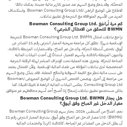
المحدّثة، وقد يتغيّر وضع السهم عند صدور تقارير مالية جديدة. يمكنك دائمًا
الاطلاع على الوضع الراهن لـBowman Consulting Group Ltd. واستكشاف
المزيد من الأسهم المتوافقة مع الشريعة في تطبيق تبادلات.
كم مرة تُراجَع Bowman Consulting Group Ltd.
BWMN للتحقق من الامتثال الشرعي؟
تراجع تبادلات امتثال Bowman Consulting Group Ltd. BWMN للشريعة
الإسلامية شهريًا. تطبّق كل مراجعة منهجية المعيار الشرعي رقم 21 الصادر عن
أيوفي، بفحص أنشطة الشركة، والدخل غير المباح، والاستثمارات المرتبطة بالفائدة،
والديون المرتبطة بالفائدة، وأسهم الامتياز، استنادًا إلى أحدث البيانات المالية
المتاحة للشركة. وتجري هذه العملية تحت الإشراف المباشر لهيئة الرقابة الشرعية
المتخصصة لدى تبادلات المؤلفة من علماء المالية الإسلامية. ولأن الامتثال يعتمد
على نسب مالية تتغيّر مع القيمة السوقية والنتائج المعلنة، فقد يتبدّل وضع السهم
من مراجعة إلى أخرى. ويضمن الفحص الشهري أن الوضع المعروض لـBowman
Consulting Group Ltd. يعكس البيانات المالية الراهنة لا تقييمًا قديمًا، كما
يتلقى مستخدمو تطبيق تبادلات إشعارًا إذا أصبح أحد أسهم محافظهم غير متوافق.
هل يجتاز Bowman Consulting Group Ltd. BWMN
معيار الدخل غير المباح وفق أيوفي؟
نعم، اعتبارًا من أغسطس 2026، يجتاز سهم Bowman Consulting Group
Ltd. (BWMN) معيار الدخل غير المباح وفق أيوفي. يشترط المعيار الشرعي رقم 21
أن يظل الدخل من المصادر غير المباحة، كالفائدة (الربا) والخدمات المالية