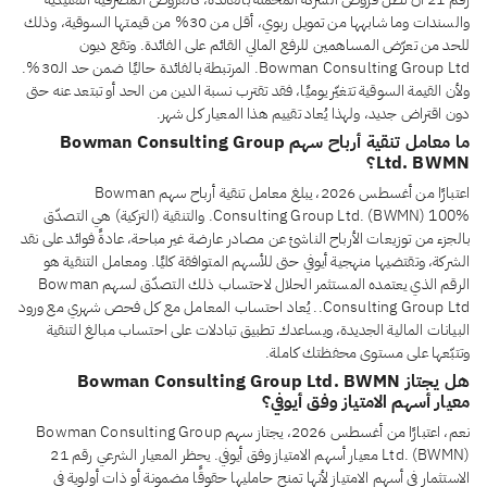
والسندات وما شابهها من تمويل ربوي، أقل من 30% من قيمتها السوقية، وذلك
للحد من تعرّض المساهمين للرفع المالي القائم على الفائدة. وتقع ديون
Bowman Consulting Group Ltd. المرتبطة بالفائدة حاليًا ضمن حد الـ30%.
ولأن القيمة السوقية تتغيّر يوميًا، فقد تقترب نسبة الدين من الحد أو تبتعد عنه حتى
دون اقتراض جديد، ولهذا يُعاد تقييم هذا المعيار كل شهر.
ما معامل تنقية أرباح سهم Bowman Consulting Group
Ltd. BWMN؟
اعتبارًا من أغسطس 2026، يبلغ معامل تنقية أرباح سهم Bowman
Consulting Group Ltd. (BWMN) 100%. والتنقية (التزكية) هي التصدّق
بالجزء من توزيعات الأرباح الناشئ عن مصادر عارضة غير مباحة، عادةً فوائد على نقد
الشركة، وتقتضيها منهجية أيوفي حتى للأسهم المتوافقة كليًا. ومعامل التنقية هو
الرقم الذي يعتمده المستثمر الحلال لاحتساب ذلك التصدّق لسهم Bowman
Consulting Group Ltd.. يُعاد احتساب المعامل مع كل فحص شهري مع ورود
البيانات المالية الجديدة، ويساعدك تطبيق تبادلات على احتساب مبالغ التنقية
وتتبّعها على مستوى محفظتك كاملة.
هل يجتاز Bowman Consulting Group Ltd. BWMN
معيار أسهم الامتياز وفق أيوفي؟
نعم، اعتبارًا من أغسطس 2026، يجتاز سهم Bowman Consulting Group
Ltd. (BWMN) معيار أسهم الامتياز وفق أيوفي. يحظر المعيار الشرعي رقم 21
الاستثمار في أسهم الامتياز لأنها تمنح حامليها حقوقًا مضمونة أو ذات أولوية في