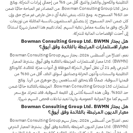
التقليدية والكحول والقمار والتبغ، أقل من 5% من إجمالي إيرادات الشركة. ويقع
دخل Bowman Consulting Group Ltd. من المصادر غير المباحة حاليًا ضمن
حد الـ5% المسموح به. ومع ذلك، ينبغي تنقية أي دخل عارض غير مباح حتى وإن
كان ضمن الحد المسموح: إذ يتصدّق المستثمرون بالنسبة المقابلة من توزيعات
الأرباح، وفق ما يعكسه معامل تنقية السهم. يُعاد تقييم هذا المعيار شهريًا استنادًا
إلى أحدث الإفصاحات المالية للشركة.
هل يجتاز Bowman Consulting Group Ltd. BWMN
معيار الاستثمارات المرتبطة بالفائدة وفق أيوفي؟
نعم، اعتبارًا من أغسطس 2026، يجتاز سهم Bowman Consulting Group
Ltd. (BWMN) معيار الاستثمارات المرتبطة بالفائدة وفق أيوفي. يشترط المعيار
الشرعي رقم 21 أن تظل أموال الشركة الموظفة في أدوات مدرّة للفائدة، كالودائع
التقليدية والسندات وأذون الخزانة وصناديق أسواق النقد، أقل من 30% من
قيمتها السوقية، ضمانًا لألا يتحقق للمساهمين ربح جوهري من الربا. وتقع
استثمارات Bowman Consulting Group Ltd. المرتبطة بالفائدة حاليًا ضمن
حد الـ30%. ولأن هذه النسبة تُقاس إلى القيمة السوقية، فقد تتحرك مع سعر
السهم كما مع الميزانية العمومية، ولهذا تعيد تبادلات فحص السهم شهريًا.
هل يجتاز Bowman Consulting Group Ltd. BWMN
معيار الديون المرتبطة بالفائدة وفق أيوفي؟
نعم، اعتبارًا من أغسطس 2026، يجتاز سهم Bowman Consulting Group
Ltd. (BWMN) معيار الديون المرتبطة بالفائدة وفق أيوفي. يشترط المعيار الشرعي
رقم 21 أن تظل قروض الشركة المحمّلة بالفائدة، كالقروض المصرفية التقليدية