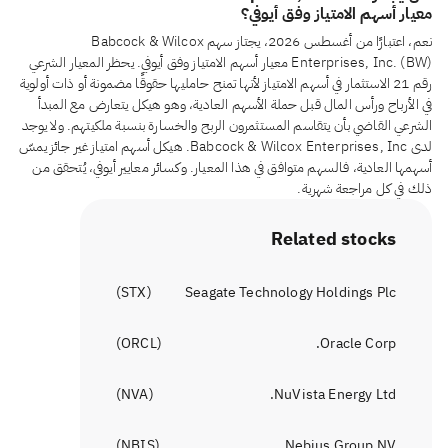
معيار أسهم الامتياز وفق أيوفي؟
نعم، اعتبارًا من أغسطس 2026، يجتاز سهم Babcock & Wilcox
Enterprises, Inc. (BW) معيار أسهم الامتياز وفق أيوفي. يحظر المعيار الشرعي
رقم 21 الاستثمار في أسهم الامتياز لأنها تمنح حامليها حقوقًا مضمونة أو ذات أولوية
في الأرباح ورأس المال قبل حملة الأسهم العادية، وهو هيكل يتعارض مع المبدأ
الشرعي القاضي بأن يتقاسم المستثمرون الربح والخسارة بنسبة ملكيتهم. ولا يوجد
لدى Babcock & Wilcox Enterprises, Inc. هيكل أسهم امتياز غير جائز يمسّ
أسهمها العادية، فالسهم متوافق في هذا المعيار. وكسائر معايير أيوفي، يُتحقق من
ذلك في كل مراجعة شهرية.
Related stocks
)
STX
(
Seagate Technology Holdings Plc
)
ORCL
(
Oracle Corp.
)
NVA
(
NuVista Energy Ltd.
)
NBIS
(
Nebius Group NV