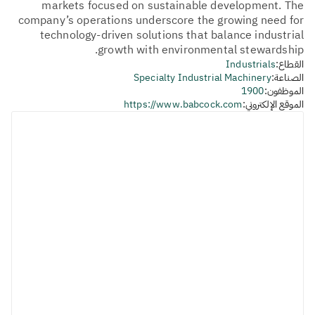
markets focused on sustainable development. The
company’s operations underscore the growing need for
technology-driven solutions that balance industrial
growth with environmental stewardship.
القطاع:
Industrials
الصناعة:
Specialty Industrial Machinery
الموظفون:
1900
الموقع الإلكتروني:
https://www.babcock.com