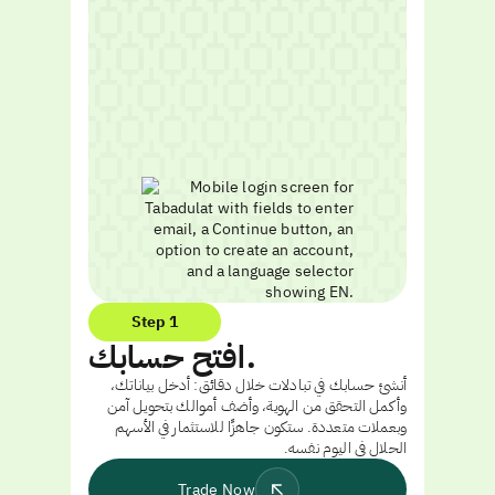
Step 1
افتح حسابك.
أنشئ حسابك في تبادلات خلال دقائق: أدخل بياناتك،
وأكمل التحقق من الهوية، وأضف أموالك بتحويل آمن
وبعملات متعددة. ستكون جاهزًا للاستثمار في الأسهم
الحلال في اليوم نفسه.
Trade Now