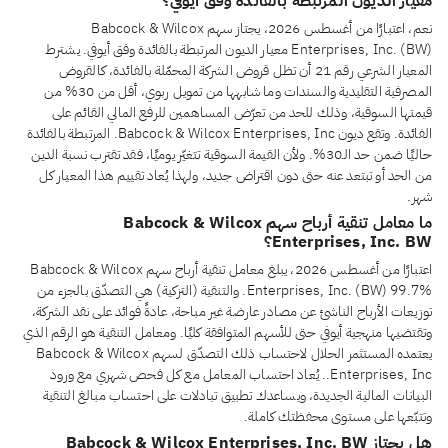
معيار الديون المرتبطة بالفائدة وفق أيوفي؟
نعم، اعتبارًا من أغسطس 2026، يجتاز سهم Babcock & Wilcox
Enterprises, Inc. (BW) معيار الديون المرتبطة بالفائدة وفق أيوفي. يشترط
المعيار الشرعي رقم 21 أن تظل قروض الشركة المحمّلة بالفائدة، كالقروض
المصرفية التقليدية والسندات وما شابهها من تمويل ربوي، أقل من 30% من
قيمتها السوقية، وذلك للحد من تعرّض المساهمين للرفع المالي القائم على
الفائدة. وتقع ديون Babcock & Wilcox Enterprises, Inc. المرتبطة بالفائدة
حاليًا ضمن حد الـ30%. ولأن القيمة السوقية تتغيّر يوميًا، فقد تقترب نسبة الدين
من الحد أو تبتعد عنه حتى دون اقتراض جديد، ولهذا يُعاد تقييم هذا المعيار كل
شهر.
ما معامل تنقية أرباح سهم Babcock & Wilcox
Enterprises, Inc. BW؟
اعتبارًا من أغسطس 2026، يبلغ معامل تنقية أرباح سهم Babcock & Wilcox
Enterprises, Inc. (BW) 99.7%. والتنقية (التزكية) هي التصدّق بالجزء من
توزيعات الأرباح الناشئ عن مصادر عارضة غير مباحة، عادةً فوائد على نقد الشركة،
وتقتضيها منهجية أيوفي حتى للأسهم المتوافقة كليًا. ومعامل التنقية هو الرقم الذي
يعتمده المستثمر الحلال لاحتساب ذلك التصدّق لسهم Babcock & Wilcox
Enterprises, Inc.. يُعاد احتساب المعامل مع كل فحص شهري مع ورود
البيانات المالية الجديدة، ويساعدك تطبيق تبادلات على احتساب مبالغ التنقية
وتتبّعها على مستوى محفظتك كاملة.
هل يجتاز Babcock & Wilcox Enterprises, Inc. BW