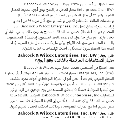
نعم، اعتبارًا من أغسطس 2026، يجتاز سهم Babcock & Wilcox
Enterprises, Inc. (BW) معيار الدخل غير المباح وفق أيوفي. يشترط المعيار
الشرعي رقم 21 أن يظل الدخل من المصادر غير المباحة، كالفائدة (الربا)
والخدمات المالية التقليدية والكحول والقمار والتبغ، أقل من 5% من إجمالي
إيرادات الشركة. ويقع دخل Babcock & Wilcox Enterprises, Inc. من
المصادر غير المباحة حاليًا ضمن حد الـ5% المسموح به. ومع ذلك، ينبغي تنقية أي
دخل عارض غير مباح حتى وإن كان ضمن الحد المسموح: إذ يتصدّق المستثمرون
بالنسبة المقابلة من توزيعات الأرباح، وفق ما يعكسه معامل تنقية السهم. يُعاد
تقييم هذا المعيار شهريًا استنادًا إلى أحدث الإفصاحات المالية للشركة.
هل يجتاز Babcock & Wilcox Enterprises, Inc. BW
معيار الاستثمارات المرتبطة بالفائدة وفق أيوفي؟
نعم، اعتبارًا من أغسطس 2026، يجتاز سهم Babcock & Wilcox
Enterprises, Inc. (BW) معيار الاستثمارات المرتبطة بالفائدة وفق أيوفي. يشترط
المعيار الشرعي رقم 21 أن تظل أموال الشركة الموظفة في أدوات مدرّة للفائدة،
كالودائع التقليدية والسندات وأذون الخزانة وصناديق أسواق النقد، أقل من 30%
من قيمتها السوقية، ضمانًا لألا يتحقق للمساهمين ربح جوهري من الربا. وتقع
استثمارات Babcock & Wilcox Enterprises, Inc. المرتبطة بالفائدة حاليًا
ضمن حد الـ30%. ولأن هذه النسبة تُقاس إلى القيمة السوقية، فقد تتحرك مع
سعر السهم كما مع الميزانية العمومية، ولهذا تعيد تبادلات فحص السهم شهريًا.
هل يجتاز Babcock & Wilcox Enterprises, Inc. BW