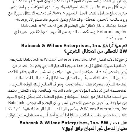
إجمالي الإيرادات، والاستثمارات المرتبطة بالفائدة والديون المرتبطة بالفائدة كلٌّ
منهما أقل من 30% من القيمة السوقية، ولا توجد لدى الشركة أسهم امتياز غير
جائزة. ويبلغ معامل التنقية الحالي للسهم 99.7%. يُعاد تقييم الامتثال شهريًا مع
ورود بيانات الفحص المحدّثة، وقد يتغيّر وضع السهم عند صدور تقارير مالية
جديدة. يمكنك دائمًا الاطلاع على الوضع الراهن لـBabcock & Wilcox
Enterprises, Inc. واستكشاف المزيد من الأسهم المتوافقة مع الشريعة في
تطبيق تبادلات.
كم مرة تُراجَع Babcock & Wilcox Enterprises, Inc.
BW للتحقق من الامتثال الشرعي؟
تراجع تبادلات امتثال Babcock & Wilcox Enterprises, Inc. BW للشريعة
الإسلامية شهريًا. تطبّق كل مراجعة منهجية المعيار الشرعي رقم 21 الصادر عن
أيوفي، بفحص أنشطة الشركة، والدخل غير المباح، والاستثمارات المرتبطة بالفائدة،
والديون المرتبطة بالفائدة، وأسهم الامتياز، استنادًا إلى أحدث البيانات المالية
المتاحة للشركة. وتجري هذه العملية تحت الإشراف المباشر لهيئة الرقابة الشرعية
المتخصصة لدى تبادلات المؤلفة من علماء المالية الإسلامية. ولأن الامتثال يعتمد
على نسب مالية تتغيّر مع القيمة السوقية والنتائج المعلنة، فقد يتبدّل وضع السهم
من مراجعة إلى أخرى. ويضمن الفحص الشهري أن الوضع المعروض لـBabcock
& Wilcox Enterprises, Inc. يعكس البيانات المالية الراهنة لا تقييمًا قديمًا، كما
يتلقى مستخدمو تطبيق تبادلات إشعارًا إذا أصبح أحد أسهم محافظهم غير متوافق.
هل يجتاز Babcock & Wilcox Enterprises, Inc. BW
معيار الدخل غير المباح وفق أيوفي؟