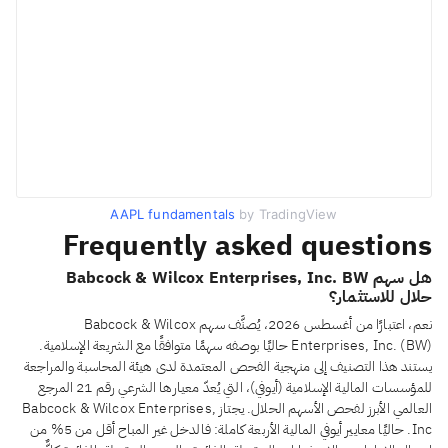
AAPL fundamentals
by TradingView
Frequently asked questions
هل سهم Babcock & Wilcox Enterprises, Inc. BW
حلال للاستثمار؟
نعم، اعتبارًا من أغسطس 2026، يُصنَّف سهم Babcock & Wilcox
Enterprises, Inc. (BW) حاليًا بوصفه سهمًا متوافقًا مع الشريعة الإسلامية.
يستند هذا التصنيف إلى منهجية الفحص المعتمدة لدى هيئة المحاسبة والمراجعة
للمؤسسات المالية الإسلامية (أيوفي)، التي يُعدّ معيارها الشرعي رقم 21 المرجع
العالمي الأبرز لفحص الأسهم الحلال. يجتاز Babcock & Wilcox Enterprises,
Inc. حاليًا معايير أيوفي المالية الأربعة كاملة: فالدخل غير المباح أقل من 5% من