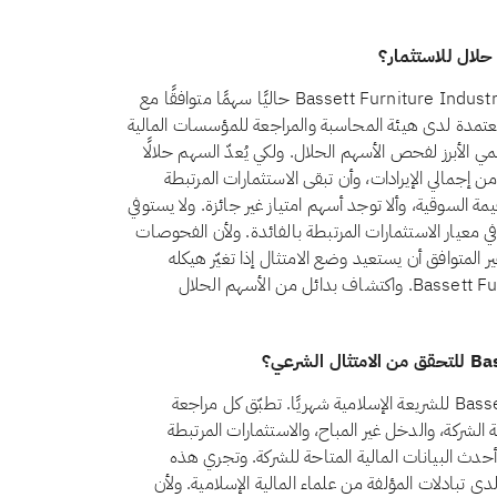
لا، اعتبارًا من أغسطس 2026، لا يُعدّ سهم Bassett Furniture Industries, Inc. (BSET) حاليًا سهمًا متوافقًا مع
عتمدة لدى هيئة المحاسبة والمراجعة للمؤسسات المالية
ي يُعدّ معيارها الشرعي رقم 21 المرجع العالمي الأبرز لفحص الأسهم الحلال. ولكي يُعدّ السهم حلالًا
 المعيار، يجب أن يظل الدخل غير المباح أقل من 5% من إجمالي الإيرادات، وأن تبقى الاستثمارات المرتبطة
المرتبطة بالفائدة كلٌّ منهما دون 30% من القيمة السوقية، وألا توجد أسهم امتياز غير جائزة. ولا يستوفي
B. حاليًا الحد المطلوب في معيار الاستثمارات المرتبطة بالفائدة. ولأن الفحوصات
ر المتوافق أن يستعيد وضع الامتثال إذا تغيّر هيكله
المالي. يمكنك متابعة أحدث وضع لـBassett Furniture Industries, Inc. واكتشاف بدائل من الأسهم الحلال
تراجع تبادلات امتثال Bassett Furniture Industries, Inc. BSET للشريعة الإسلامية شهريًا. تطبّق كل مراجعة
وفي، بفحص أنشطة الشركة، والدخل غير المباح، والاستثمارات المرتبطة
لى أحدث البيانات المالية المتاحة للشركة. وتجري هذه
ى تبادلات المؤلفة من علماء المالية الإسلامية. ولأن