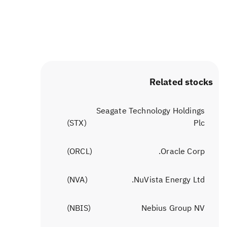
Related stocks
Seagate Technology Holdings
)
STX
(
Plc
)
ORCL
(
Oracle Corp.
)
NVA
(
NuVista Energy Ltd.
)
NBIS
(
Nebius Group NV