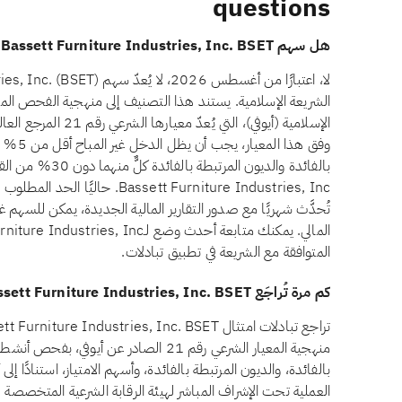
questions
هل سهم Bassett Furniture Industries, Inc. BSET حلال للاستثمار؟
الشريعة الإسلامية. يستند هذا التصنيف إلى منهجية الفحص الم
الإسلامية (أيوفي)، الت
وفق هذا
بالفائدة والديون 
assett Furniture Industries, Inc
تُحدَّث شهريًا مع صدور التقارير المالية الجديدة، يمكن للسهم غي
المتوافقة مع الشريعة في تطبيق تبادلات.
كم مرة تُراجَع Bassett Furniture Industries, Inc. BSET للتحقق من الامتثال الشرعي؟
منهجية المعيار الشرعي رقم 21 الصادر عن أي
بالفائدة، والديون المرتبطة بالفائدة، وأسهم الامتياز، استنادًا إ
العملية تحت الإشراف المباشر لهيئة الرقابة الشرعية المتخصصة لد