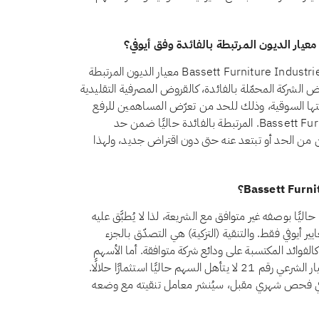
نعم، اعتبارًا من أغسطس 2026، يجتاز سهم Bassett Furniture Industries, Inc. (BSET) معيار الديون المرتبطة
شترط المعيار الشرعي رقم 21 أن تظل قروض الشركة المحمّلة بالفائدة، كالقروض المصرفية التقليدية
ها من تمويل ربوي، أقل من 30% من قيمتها السوقية، وذلك للحد من تعرّض المساهمين للرفع
المالي القائم على الفائدة. وتقع ديون Bassett Furniture Industries, Inc. المرتبطة بالفائدة حاليًا ضمن حد
الدين من الحد أو تبتعد عنه حتى دون اقتراض جديد، ولهذا
يُصنَّف سهم Bassett Furniture Industries, Inc. (BSET) حاليًا بوصفه غير متوافق مع الشريعة، لذا لا يُطبَّق عليه
ر أيوفي فقط. والتنقية (التزكية) هي التصدّق بالجزء
الفوائد المكتسبة على ودائع شركة متوافقة. أما الأسهم
غير المتوافقة فمسألتها ليست التنقية بل الأهلية: فبموجب المعيار الشرعي رقم 21 لا يتأهل السهم حاليًا استثمارًا حلالًا.
Bassett Furniture In. إلى الامتثال في فحص شهري مقبل، سيُنشر معامل تنقيته مع وضعه