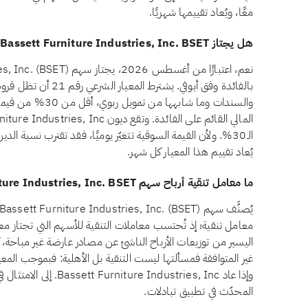
معًا، ويُعاد تقييمها شهريًا.
هل يجتاز Bassett Furniture Industries, Inc. BSET معيار الديون المرتبطة بالفائدة وفق أيوفي؟
بالفائدة وفق أيوفي. ي
والسندات وما شابه
الـ30%. ولأن القيمة السوقية تتغيّر يوميًا، فقد تقترب نسبة 
يُعاد تقييم هذا المعيار كل شهر.
ما معامل تنقية أرباح سهم Bassett Furniture Industries, Inc. BSET؟
معامل تنقية؛ إذ تُحتسب معاملات التنقية للأسهم التي تجتاز معايي
اليسير من توزيعات الأرباح الناشئ عن مصادر عارضة غير مباحة، ك
وإذا عاد dustries, Inc
المحدّث في تطبيق تبادلات.