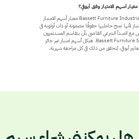
نعم، اعتبارًا من أغسطس 2026، يجتاز سهم Bassett Furniture Industries, Inc. (BSET) معيار أسهم الامتياز
 21 الاستثمار في أسهم الامتياز لأنها تمنح حامليها حقوقًا مضمونة أو ذات أولوية في
ض مع المبدأ الشرعي القاضي بأن يتقاسم المستثمرون
الربح والخسارة بنسبة ملكيتهم. ولا يوجد لدى Bassett Furniture Industries, Inc. هيكل أسهم امتياز غير جائز
عايير أيوفي، يُتحقق من ذلك في كل مراجعة شهرية.
هل يمكنني شراء سهم