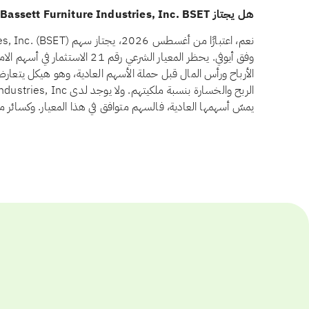
هل يجتاز Bassett Furniture Industries, Inc. BSET معيار أسهم الامتياز وفق أيوفي؟
وفق أيوفي. يحظر المعيار الشرعي رقم
الأرباح ورأس المال قبل حملة الأسهم العادية، وهو هيكل يتعار
يمسّ أسهمها العادية، فالسهم متوافق في هذا المعيار. وكسائر م