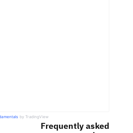
damentals
by TradingView
Frequently asked