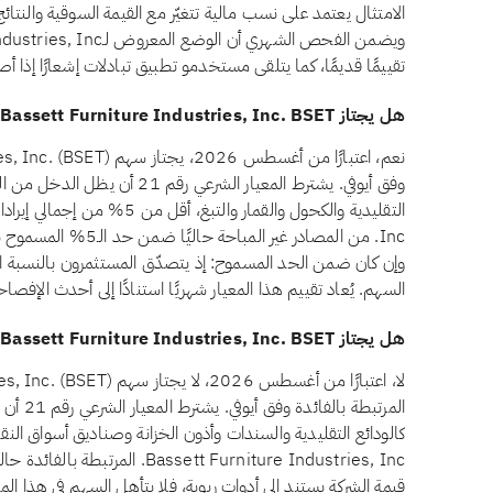
الامتثال يعتمد على نسب مالية تتغيّر مع القيمة السوقية والنتا
تقييمًا قديمًا، كما يتلقى مستخدمو تطبيق تبادلات إشعارًا إذا
هل يجتاز Bassett Furniture Industries, Inc. BSET معيار الدخل غير المباح وفق أيوفي؟
وفق أيوفي. يشترط المعيار الشرعي 
Inc. من المصادر غير ا
وإن كان ضمن الحد المسموح: إذ يتصدّق المستثمرون بالنسبة ال
السهم. يُعاد تقييم هذا المعيار شهريًا استنادًا إلى أحدث الإفصاح
هل يجتاز Bassett Furniture Industries, Inc. BSET معيار الاستثمارات المرتبطة بالفائدة وفق أيوفي؟
المرتبطة
Bassett Furniture Industries, Inc
قيمة الشركة يستند إلى أدوات ربوية، فلا يتأهل السهم في هذا الم