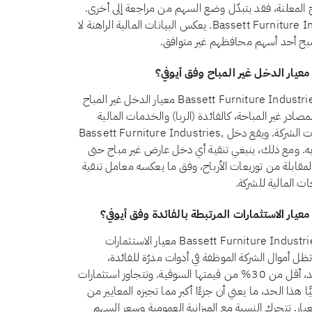
ئج المعلنة، فقد يتبدّل وضع السهم من مراجعة إلى أخرى.
ويضمن الفحص الشهري أن الوضع المعروض لـBassett Furniture Industries, Inc. يعكس البيانات المالية الراهنة لا
 أصبح أحد أسهم محافظهم غير متوافق.
نعم، اعتبارًا من أغسطس 2026، يجتاز سهم Bassett Furniture Industries, Inc. (BSET) معيار الدخل غير المباح
رقم 21 أن يظل الدخل من المصادر غير المباحة، كالفائدة (الربا) والخدمات المالية
التقليدية والكحول والقمار والتبغ، أقل من 5% من إجمالي إيرادات الشركة. ويقع دخل Bassett Furniture Industries,
لمباحة حاليًا ضمن حد الـ5% المسموح به. ومع ذلك، ينبغي تنقية أي دخل عارض غير مباح حتى
مقابلة من توزيعات الأرباح، وفق ما يعكسه معامل تنقية
ات المالية للشركة.
لا، اعتبارًا من أغسطس 2026، لا يجتاز سهم Bassett Furniture Industries, Inc. (BSET) معيار الاستثمارات
 بالفائدة وفق أيوفي. يشترط المعيار الشرعي رقم 21 أن تظل أموال الشركة الموظفة في أدوات مدرّة للفائدة،
كالودائع التقليدية والسندات وأذون الخزانة وصناديق أسواق النقد، أقل من 30% من قيمتها السوقية. وتتجاوز استثمارات
. المرتبطة بالفائدة حاليًا هذا الحد، ما يعني أن جزءًا أكبر مما تجيزه المعايير من
عيار. تتحرك النسبة مع الميزانية العمومية وسعر السهم