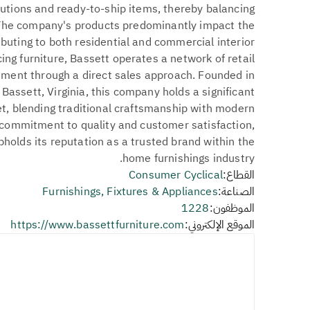
lutions and ready-to-ship items, thereby balancing
. The company's products predominantly impact the
ibuting to both residential and commercial interior
ng furniture, Bassett operates a network of retail
ment through a direct sales approach. Founded in
assett, Virginia, this company holds a significant
ket, blending traditional craftsmanship with modern
ts commitment to quality and customer satisfaction,
pholds its reputation as a trusted brand within the
home furnishings industry.
القطاع:
Consumer Cyclical
الصناعة:
Furnishings, Fixtures & Appliances
الموظفون:
1228
الموقع الإلكتروني:
https://www.bassettfurniture.com