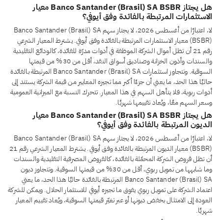
هل يجتاز Banco Santander (Brasil) SA BSBR معيار
الاستثمارات المرتبطة بالفائدة وفق أيوفي؟
لا، اعتبارًا من أغسطس 2026، لا يجتاز سهم Banco Santander (Brasil) SA
(BSBR) معيار الاستثمارات المرتبطة بالفائدة وفق أيوفي. يشترط المعيار الشرعي
رقم 21 أن تظل أموال الشركة الموظفة في أدوات مدرّة للفائدة، كالودائع التقليدية
والسندات وأذون الخزانة وصناديق أسواق النقد، أقل من 30% من قيمتها
السوقية. وتتجاوز استثمارات Banco Santander (Brasil) SA المرتبطة بالفائدة
حاليًا هذا الحد، ما يعني أن جزءًا أكبر مما تجيزه المعايير من قيمة الشركة يستند إلى
أدوات ربوية، فلا يتأهل السهم في هذا المعيار. تتحرك النسبة مع الميزانية العمومية
وسعر السهم معًا، ويُعاد تقييمها شهريًا.
هل يجتاز Banco Santander (Brasil) SA BSBR معيار
الديون المرتبطة بالفائدة وفق أيوفي؟
لا، اعتبارًا من أغسطس 2026، لا يجتاز سهم Banco Santander (Brasil) SA
(BSBR) معيار الديون المرتبطة بالفائدة وفق أيوفي. يشترط المعيار الشرعي رقم 21
أن تظل قروض الشركة المحمّلة بالفائدة، كالقروض المصرفية التقليدية والسندات
وما شابهها من تمويل ربوي، أقل من 30% من قيمتها السوقية. وتتجاوز ديون
Banco Santander (Brasil) SA المرتبطة بالفائدة حاليًا هذا الحد، ما يعني
اعتماد الشركة على تمويل ربوي يفوق ما تجيزه أيوفي للاستثمار الحلال. ويمكن للشركة
العودة إلى الامتثال بخفض ديونها أو عبر تغيّر قيمتها السوقية، ويُعاد تقييم المعيار
شهريًا.