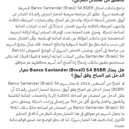
للتحقق من الامتثال الشرعي؟
تراجع تبادلات امتثال Banco Santander (Brasil) SA BSBR للشريعة
الإسلامية شهريًا. تطبّق كل مراجعة منهجية المعيار الشرعي رقم 21 الصادر عن
أيوفي، بفحص أنشطة الشركة، والدخل غير المباح، والاستثمارات المرتبطة بالفائدة،
والديون المرتبطة بالفائدة، وأسهم الامتياز، استنادًا إلى أحدث البيانات المالية
المتاحة للشركة. وتجري هذه العملية تحت الإشراف المباشر لهيئة الرقابة الشرعية
المتخصصة لدى تبادلات المؤلفة من علماء المالية الإسلامية. ولأن الامتثال يعتمد
على نسب مالية تتغيّر مع القيمة السوقية والنتائج المعلنة، فقد يتبدّل وضع السهم
من مراجعة إلى أخرى. ويضمن الفحص الشهري أن الوضع المعروض لـBanco
Santander (Brasil) SA يعكس البيانات المالية الراهنة لا تقييمًا قديمًا، كما يتلقى
مستخدمو تطبيق تبادلات إشعارًا إذا أصبح أحد أسهم محافظهم غير متوافق.
هل يجتاز Banco Santander (Brasil) SA BSBR معيار
الدخل غير المباح وفق أيوفي؟
لا، اعتبارًا من أغسطس 2026، لا يجتاز سهم Banco Santander (Brasil) SA
(BSBR) معيار الدخل غير المباح وفق أيوفي. يشترط المعيار الشرعي رقم 21 أن
يظل الدخل من المصادر غير المباحة، كالفائدة (الربا) والخدمات المالية التقليدية
والكحول والقمار والتبغ، أقل من 5% من إجمالي إيرادات الشركة. ويتجاوز دخل
Banco Santander (Brasil) SA من المصادر غير المباحة حاليًا سقف الـ5%،
ما يجعل السهم غير متوافق في هذا المعيار بصرف النظر عن أدائه في المعايير
الأخرى. يُعاد تقييم هذا المعيار شهريًا، لذا قد يتغيّر الوضع عند صدور قوائم مالية
جديدة.