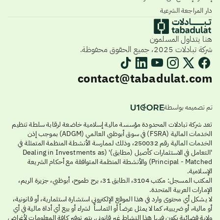
دار المراجعة الشرعية
هنا يتداول المسلمون
شركة تبادلات 2025، جميع الحقوق محفوظة.
contact@tabadulat.com
تم تصميمه بواسطة
تعد شركة تبادلات المحدودة مؤسسة مالية إسلامية خاضعة لرقابة سلطة تنظيم
الخدمات المالية (FSRA) في سوق أبوظبي العالمي (ADGM) بموجب إذن
الخدمات المالية رقم 250032، وذلك لممارسة الأنشطة المنظمة المتمثلة في
'التعامل في الاستثمارات كأصيل (مطابق)' (Dealing in Investments as
Principal - Matched) والأنشطة المنظمة المتوافقة مع أحكام الشريعة
الإسلامية.
المكتب المسجل: مكتب 3104، الطابق 31، برج طموح، أبوظبي، جزيرة الريم،
الإمارات العربية المتحدة.
لا يشكل أي محتوى وارد في هذا الموقع الإلكتروني استشارة استثمارية، أو قانونية،
أو مالية، أو ضريبية، كما لا يمثل عرضاً أو التماساً لشراء أو بيع أي أداة مالية في أي
ولاية قضائية يكون فيها هذا النشاط غير قانوني. يتم توفير كافة المعلومات لأغراض