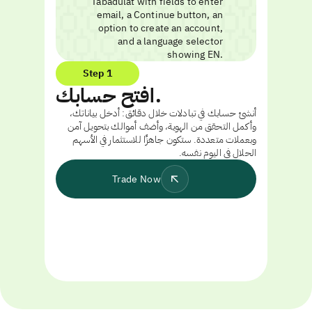
Step 1
افتح حسابك.
أنشئ حسابك في تبادلات خلال دقائق: أدخل بياناتك،
وأكمل التحقق من الهوية، وأضف أموالك بتحويل آمن
وبعملات متعددة. ستكون جاهزًا للاستثمار في الأسهم
الحلال في اليوم نفسه.
Trade Now