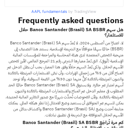
AAPL fundamentals
by TradingView
Frequently asked questions
هل سهم Banco Santander (Brasil) SA BSBR حلال
للاستثمار؟
لا، اعتبارًا من أغسطس 2026، لا يُعدّ سهم Banco Santander (Brasil) SA
(BSBR) حاليًا سهمًا متوافقًا مع الشريعة الإسلامية. يستند هذا التصنيف إلى
منهجية الفحص المعتمدة لدى هيئة المحاسبة والمراجعة للمؤسسات المالية
الإسلامية (أيوفي)، التي يُعدّ معيارها الشرعي رقم 21 المرجع العالمي الأبرز لفحص
الأسهم الحلال. ولكي يُعدّ السهم حلالًا وفق هذا المعيار، يجب أن يظل الدخل غير
المباح أقل من 5% من إجمالي الإيرادات، وأن تبقى الاستثمارات المرتبطة بالفائدة
والديون المرتبطة بالفائدة كلٌّ منهما دون 30% من القيمة السوقية، وألا توجد
أسهم امتياز غير جائزة. ولا يستوفي Banco Santander (Brasil) SA حاليًا الحد
المطلوب في معايير الدخل غير المباح والاستثمارات المرتبطة بالفائدة والديون
المرتبطة بالفائدة. ولأن الفحوصات تُحدَّث شهريًا مع صدور التقارير المالية الجديدة،
يمكن للسهم غير المتوافق أن يستعيد وضع الامتثال إذا تغيّر هيكله المالي. يمكنك
متابعة أحدث وضع لـBanco Santander (Brasil) SA واكتشاف بدائل من
الأسهم الحلال المتوافقة مع الشريعة في تطبيق تبادلات.
كم مرة تُراجَع Banco Santander (Brasil) SA BSBR