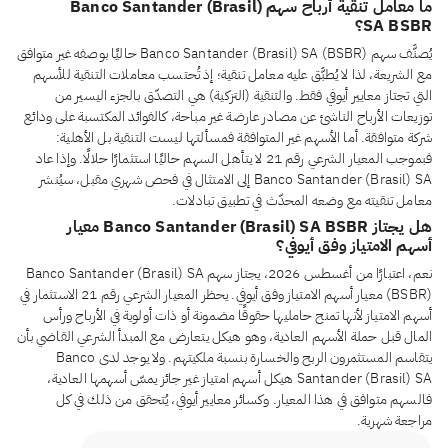
ما معامل تنقية أرباح سهم Banco Santander (Brasil)
SA BSBR؟
يُصنَّف سهم Banco Santander (Brasil) SA (BSBR) حاليًا بوصفه غير متوافق
مع الشريعة، لذا لا يُطبَّق عليه معامل تنقية؛ إذ تُحتسب معاملات التنقية للأسهم
التي تجتاز معايير أيوفي فقط. والتنقية (التزكية) هي التصدّق بالجزء اليسير من
توزيعات الأرباح الناشئ عن مصادر عارضة غير مباحة، كالفوائد المكتسبة على ودائع
شركة متوافقة. أما الأسهم غير المتوافقة فمسألتها ليست التنقية بل الأهلية:
فبموجب المعيار الشرعي رقم 21 لا يتأهل السهم حاليًا استثمارًا حلالًا. وإذا عاد
Banco Santander (Brasil) SA إلى الامتثال في فحص شهري مقبل، سيُنشر
معامل تنقيته مع وضعه المحدّث في تطبيق تبادلات.
هل يجتاز Banco Santander (Brasil) SA BSBR معيار
أسهم الامتياز وفق أيوفي؟
نعم، اعتبارًا من أغسطس 2026، يجتاز سهم Banco Santander (Brasil) SA
(BSBR) معيار أسهم الامتياز وفق أيوفي. يحظر المعيار الشرعي رقم 21 الاستثمار في
أسهم الامتياز لأنها تمنح حامليها حقوقًا مضمونة أو ذات أولوية في الأرباح ورأس
المال قبل حملة الأسهم العادية، وهو هيكل يتعارض مع المبدأ الشرعي القاضي بأن
يتقاسم المستثمرون الربح والخسارة بنسبة ملكيتهم. ولا يوجد لدى Banco
Santander (Brasil) SA هيكل أسهم امتياز غير جائز يمسّ أسهمها العادية،
فالسهم متوافق في هذا المعيار. وكسائر معايير أيوفي، يُتحقق من ذلك في كل
مراجعة شهرية.