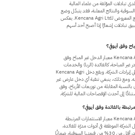
دى تبادلات المؤلفة من علماء المالية
السوقية والنتائج المعلنة، فقد يتبدّل وضع
السهم من مراجعة إلى أخرى. ويضمن الفحص الشهري أن الوضع المعروض لـKencana Agri Ltd. يعكس
طبيق تبادلات إشعارًا إذا أصبح أحد أسهم
نعم، اعتبارًا من أغسطس 2026، يجتاز سهم Kencana Agri Ltd. (BNE) معيار الدخل غير المباح وفق
ظل الدخل من المصادر غير المباحة، كالفائدة (الربا) والخدمات
المالية التقليدية والكحول والقمار والتبغ، أقل من 5% من إجمالي إيرادات الشركة. ويقع دخل Kencana Agri
باحة حاليًا ضمن حد الـ5% المسموح به. ومع ذلك، ينبغي تنقية أي دخل عارض غير
لنسبة المقابلة من توزيعات الأرباح، وفق
تنادًا إلى أحدث الإفصاحات المالية للشركة.
نعم، اعتبارًا من أغسطس 2026، يجتاز سهم Kencana Agri Ltd. (BNE) معيار الاستثمارات المرتبطة
ط المعيار الشرعي رقم 21 أن تظل أموال الشركة الموظفة في أدوات مدرّة للفائدة،
كالودائع التقليدية والسندات وأذون الخزانة وصناديق أسواق النقد، أقل من 30% من قيمتها السوقية، ضمانًا