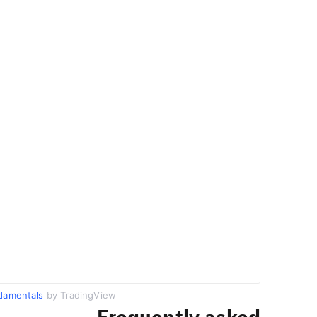
damentals
by TradingView