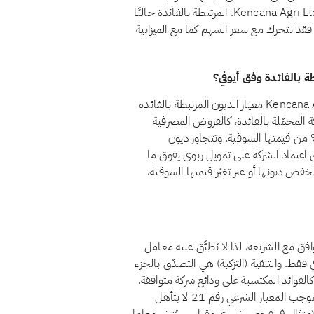
لألا يتحقق للمساهمين ربح جوهري من الربا. وتقع استثمارات Kencana Agri Ltd. المرتبطة بالفائدة حاليًا
وقية، فقد تتحرك مع سعر السهم كما مع الميزانية
لا، اعتبارًا من أغسطس 2026، لا يجتاز سهم Kencana Agri Ltd. (BNE) معيار الديون المرتبطة بالفائدة
قم 21 أن تظل قروض الشركة المحمّلة بالفائدة، كالقروض المصرفية
يدية والسندات وما شابهها من تمويل ربوي، أقل من 30% من قيمتها السوقية. وتتجاوز ديون
د، ما يعني اعتماد الشركة على تمويل ربوي يفوق ما
بخفض ديونها أو عبر تغيّر قيمتها السوقية،
K) حاليًا بوصفه غير متوافق مع الشريعة، لذا لا يُطبَّق عليه معامل
ي فقط. والتنقية (التزكية) هي التصدّق بالجزء
الفوائد المكتسبة على ودائع شركة متوافقة.
أما الأسهم غير المتوافقة فمسألتها ليست التنقية بل الأهلية: فبموجب المعيار الشرعي رقم 21 لا يتأهل