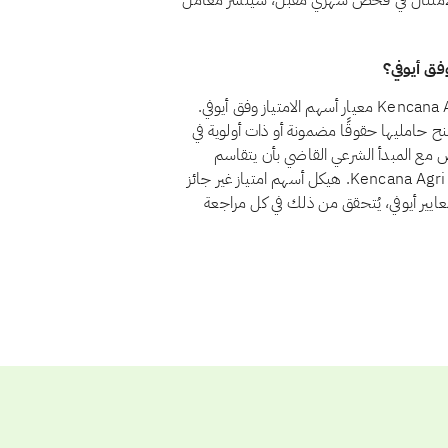
استثمارًا حلالًا. وإذا عاد Kencana Agri Ltd. إلى الامتثال في فحص شهري مقبل، سيُنشر معامل
نعم، اعتبارًا من أغسطس 2026، يجتاز سهم Kencana Agri Ltd. (BNE) معيار أسهم الامتياز وفق أيوفي.
الامتياز لأنها تمنح حامليها حقوقًا مضمونة أو ذات أولوية في
ض مع المبدأ الشرعي القاضي بأن يتقاسم
المستثمرون الربح والخسارة بنسبة ملكيتهم. ولا يوجد لدى Kencana Agri Ltd. هيكل أسهم امتياز غير جائز
عايير أيوفي، يُتحقق من ذلك في كل مراجعة