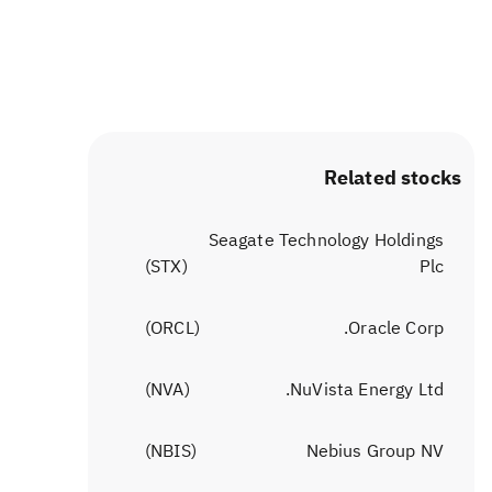
Related stocks
Seagate Technology Holdings
)
STX
(
Plc
)
ORCL
(
Oracle Corp.
)
NVA
(
NuVista Energy Ltd.
)
NBIS
(
Nebius Group NV