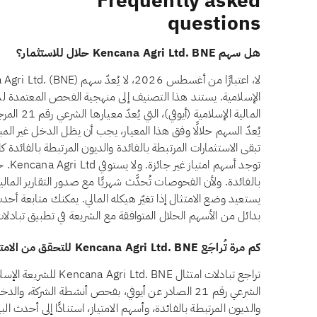
Frequently asked
questions
هل سهم Kencana Agri Ltd. BNE حلال للاستثمار؟
الإسلامية. يستند هذا التصنيف إلى منهجية الفحص المعتمدة 
المالية الإ
توجد أ
بالفائدة. ولأن الفحوصات تُحدَّث شهريًا مع صدور التقارير المال
بدائل من الأسهم الحلال المتوافقة مع الشريعة في تطبيق تبادلات
كم مرة تُراجَع Kencana Agri Ltd. BNE للتحقق من الامتثال الشرعي؟
تراجع تبادلات امتثال BNE
الشرعي رقم 21 الصادر عن أيوفي، بفحص أنشطة الشركة، وا
والديون المرتبطة بالفائدة، وأسهم الامتياز، استنادًا إلى أحدث ال