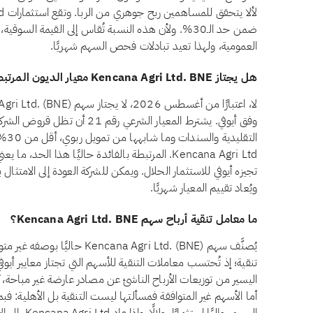
ضمن حد الـ30%. ولأن هذه النسبة تُقاس إلى القيمة الس
العمومية، ولهذا تعيد تبادلات فحص السهم شهريًا.
هل يجتاز Kencana Agri Ltd. BNE معيار الديون المرتبطة بالفائدة وفق أيوفي؟
وفق أيوفي. يشترط المعيار الشرعي ر
التقل
Kencana Agri Ltd. المرتبطة بالفائدة حاليًا هذا الح
تجيزه أيوفي للاستثمار الحلال. ويمكن للشركة العودة إلى الامتثال 
ويُعاد تقييم المعيار شهريًا.
ما معامل تنقية أرباح سهم Kencana Agri Ltd. BNE؟
يُصنَّف سهم encana Agri Ltd. (BNE
تنقية؛ إذ تُحتسب معاملات التنقية للأسهم التي تجتاز معايير أيوف
اليسير من توزيعات الأرباح الناشئ عن مصادر عارضة غير مباحة، ك