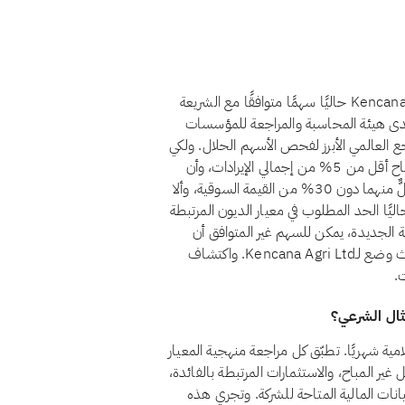
لا، اعتبارًا من أغسطس 2026، لا يُعدّ سهم Kencana Agri Ltd. (BNE) حاليًا سهمًا متوافقًا مع الشريعة
لدى هيئة المحاسبة والمراجعة للمؤسسات
سلامية (أيوفي)، التي يُعدّ معيارها الشرعي رقم 21 المرجع العالمي الأبرز لفحص الأسهم الحلال. ولكي
يُعدّ السهم حلالًا وفق هذا المعيار، يجب أن يظل الدخل غير المباح أقل من 5% من إجمالي الإيرادات، وأن
تبقى الاستثمارات المرتبطة بالفائدة والديون المرتبطة بالفائدة كلٌّ منهما دون 30% من القيمة السوقية، وألا
سهم امتياز غير جائزة. ولا يستوفي Kencana Agri Ltd. حاليًا الحد المطلوب في معيار الديون المرتبطة
ية الجديدة، يمكن للسهم غير المتوافق أن
يستعيد وضع الامتثال إذا تغيّر هيكله المالي. يمكنك متابعة أحدث وضع لـKencana Agri Ltd. واكتشاف
.
Kencana Agri Ltd.  للشريعة الإسلامية شهريًا. تطبّق كل مراجعة منهجية المعيار
لدخل غير المباح، والاستثمارات المرتبطة بالفائدة،
بيانات المالية المتاحة للشركة. وتجري هذه