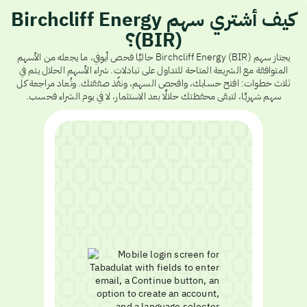
كيف أشتري سهم Birchcliff Energy
(BIR)؟
يجتاز سهم Birchcliff Energy (BIR) حاليًا فحص أيوفي، ما يجعله من الأسهم
المتوافقة مع الشريعة المتاحة للتداول على تبادلات. شراء الأسهم الحلال يتم في
ثلاث خطوات: افتح حسابك، وافحص السهم، ونفّذ صفقتك. وتُعاد مراجعة كل
سهم شهريًا، لتبقى محفظتك حلالًا بعد الاستثمار، لا في يوم الشراء فحسب.