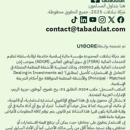
هنا يتداول المسلمون
شركة تبادلات 2025، جميع الحقوق محفوظة.
contact@tabadulat.com
تم تصميمه بواسطة
تعد شركة تبادلات المحدودة مؤسسة مالية إسلامية خاضعة لرقابة سلطة تنظيم
الخدمات المالية (FSRA) في سوق أبوظبي العالمي (ADGM) بموجب إذن
الخدمات المالية رقم 250032، وذلك لممارسة الأنشطة المنظمة المتمثلة في
'التعامل في الاستثمارات كأصيل (مطابق)' (Dealing in Investments as
Principal - Matched) والأنشطة المنظمة المتوافقة مع أحكام الشريعة
الإسلامية.
المكتب المسجل: مكتب 3104، الطابق 31، برج طموح، أبوظبي، جزيرة الريم،
الإمارات العربية المتحدة.
لا يشكل أي محتوى وارد في هذا الموقع الإلكتروني استشارة استثمارية، أو قانونية،
أو مالية، أو ضريبية، كما لا يمثل عرضاً أو التماساً لشراء أو بيع أي أداة مالية في أي
ولاية قضائية يكون فيها هذا النشاط غير قانوني. يتم توفير كافة المعلومات لأغراض
معرفية عامة فقط.
إن الاستثمار ينطوي على مخاطر؛ حيث يمكن أن ترتفع قيمة الاستثمارات أو
تنخفض، وقد تسترد مبلغاً أقل من رأس مالك الأصلي. كما أن الأداء السابق ليس