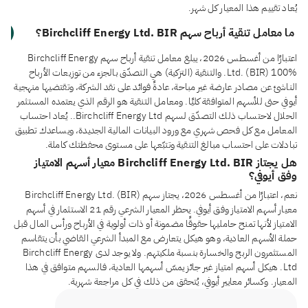
يُعاد تقييم هذا المعيار كل شهر.
ما معامل تنقية أرباح سهم Birchcliff Energy Ltd. BIR؟
اعتبارًا من أغسطس 2026، يبلغ معامل تنقية أرباح سهم Birchcliff Energy
Ltd. (BIR) 100%. والتنقية (التزكية) هي التصدّق بالجزء من توزيعات الأرباح
الناشئ عن مصادر عارضة غير مباحة، عادةً فوائد على نقد الشركة، وتقتضيها منهجية
أيوفي حتى للأسهم المتوافقة كليًا. ومعامل التنقية هو الرقم الذي يعتمده المستثمر
الحلال لاحتساب ذلك التصدّق لسهم Birchcliff Energy Ltd.. يُعاد احتساب
المعامل مع كل فحص شهري مع ورود البيانات المالية الجديدة، ويساعدك تطبيق
تبادلات على احتساب مبالغ التنقية وتتبّعها على مستوى محفظتك كاملة.
هل يجتاز Birchcliff Energy Ltd. BIR معيار أسهم الامتياز
وفق أيوفي؟
نعم، اعتبارًا من أغسطس 2026، يجتاز سهم Birchcliff Energy Ltd. (BIR)
معيار أسهم الامتياز وفق أيوفي. يحظر المعيار الشرعي رقم 21 الاستثمار في أسهم
الامتياز لأنها تمنح حامليها حقوقًا مضمونة أو ذات أولوية في الأرباح ورأس المال قبل
حملة الأسهم العادية، وهو هيكل يتعارض مع المبدأ الشرعي القاضي بأن يتقاسم
المستثمرون الربح والخسارة بنسبة ملكيتهم. ولا يوجد لدى Birchcliff Energy
Ltd. هيكل أسهم امتياز غير جائز يمسّ أسهمها العادية، فالسهم متوافق في هذا
المعيار. وكسائر معايير أيوفي، يُتحقق من ذلك في كل مراجعة شهرية.