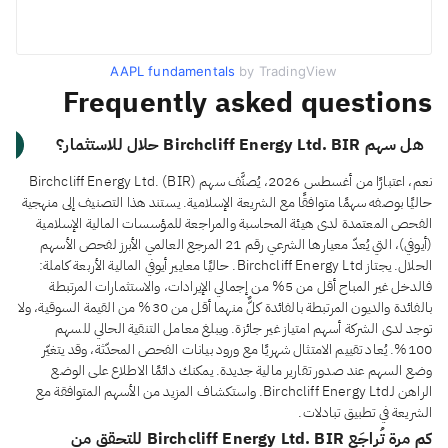
AAPL fundamentals
by TradingView
Frequently asked questions
هل سهم Birchcliff Energy Ltd. BIR حلال للاستثمار؟
نعم، اعتبارًا من أغسطس 2026، يُصنَّف سهم Birchcliff Energy Ltd. (BIR)
حاليًا بوصفه سهمًا متوافقًا مع الشريعة الإسلامية. يستند هذا التصنيف إلى منهجية
الفحص المعتمدة لدى هيئة المحاسبة والمراجعة للمؤسسات المالية الإسلامية
(أيوفي)، التي يُعدّ معيارها الشرعي رقم 21 المرجع العالمي الأبرز لفحص الأسهم
الحلال. يجتاز Birchcliff Energy Ltd. حاليًا معايير أيوفي المالية الأربعة كاملة:
فالدخل غير المباح أقل من 5% من إجمالي الإيرادات، والاستثمارات المرتبطة
بالفائدة والديون المرتبطة بالفائدة كلٌّ منهما أقل من 30% من القيمة السوقية، ولا
توجد لدى الشركة أسهم امتياز غير جائزة. ويبلغ معامل التنقية الحالي للسهم
100%. يُعاد تقييم الامتثال شهريًا مع ورود بيانات الفحص المحدّثة، وقد يتغيّر
وضع السهم عند صدور تقارير مالية جديدة. يمكنك دائمًا الاطلاع على الوضع
الراهن لـBirchcliff Energy Ltd. واستكشاف المزيد من الأسهم المتوافقة مع
الشريعة في تطبيق تبادلات.
كم مرة تُراجَع Birchcliff Energy Ltd. BIR للتحقق من