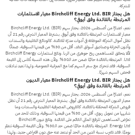
للشركة.
هل يجتاز Birchcliff Energy Ltd. BIR معيار الاستثمارات
المرتبطة بالفائدة وفق أيوفي؟
نعم، اعتبارًا من أغسطس 2026، يجتاز سهم Birchcliff Energy Ltd. (BIR)
معيار الاستثمارات المرتبطة بالفائدة وفق أيوفي. يشترط المعيار الشرعي رقم 21 أن
تظل أموال الشركة الموظفة في أدوات مدرّة للفائدة، كالودائع التقليدية والسندات
وأذون الخزانة وصناديق أسواق النقد، أقل من 30% من قيمتها السوقية، ضمانًا
لألا يتحقق للمساهمين ربح جوهري من الربا. وتقع استثمارات Birchcliff Energy
Ltd. المرتبطة بالفائدة حاليًا ضمن حد الـ30%. ولأن هذه النسبة تُقاس إلى القيمة
السوقية، فقد تتحرك مع سعر السهم كما مع الميزانية العمومية، ولهذا تعيد تبادلات
فحص السهم شهريًا.
هل يجتاز Birchcliff Energy Ltd. BIR معيار الديون
المرتبطة بالفائدة وفق أيوفي؟
نعم، اعتبارًا من أغسطس 2026، يجتاز سهم Birchcliff Energy Ltd. (BIR)
معيار الديون المرتبطة بالفائدة وفق أيوفي. يشترط المعيار الشرعي رقم 21 أن تظل
قروض الشركة المحمّلة بالفائدة، كالقروض المصرفية التقليدية والسندات وما
شابهها من تمويل ربوي، أقل من 30% من قيمتها السوقية، وذلك للحد من
تعرّض المساهمين للرفع المالي القائم على الفائدة. وتقع ديون Birchcliff
Energy Ltd. المرتبطة بالفائدة حاليًا ضمن حد الـ30%. ولأن القيمة السوقية تتغيّر
يوميًا، فقد تقترب نسبة الدين من الحد أو تبتعد عنه حتى دون اقتراض جديد، ولهذا