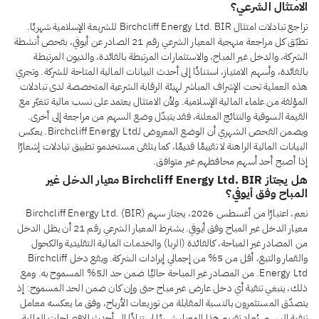
الامتثال الشرعي؟
تراجع تبادلات امتثال Birchcliff Energy Ltd. BIR للشريعة الإسلامية شهريًا.
تطبّق كل مراجعة منهجية المعيار الشرعي رقم 21 الصادر عن أيوفي، بفحص أنشطة
الشركة، والدخل غير المباح، والاستثمارات المرتبطة بالفائدة، والديون المرتبطة
بالفائدة، وأسهم الامتياز، استنادًا إلى أحدث البيانات المالية المتاحة للشركة. وتجري
هذه العملية تحت الإشراف المباشر لهيئة الرقابة الشرعية المتخصصة لدى تبادلات
المؤلفة من علماء المالية الإسلامية. ولأن الامتثال يعتمد على نسب مالية تتغيّر مع
القيمة السوقية والنتائج المعلنة، فقد يتبدّل وضع السهم من مراجعة إلى أخرى.
ويضمن الفحص الشهري أن الوضع المعروض لـBirchcliff Energy Ltd. يعكس
البيانات المالية الراهنة لا تقييمًا قديمًا، كما يتلقى مستخدمو تطبيق تبادلات إشعارًا
إذا أصبح أحد أسهم محافظهم غير متوافق.
هل يجتاز Birchcliff Energy Ltd. BIR معيار الدخل غير
المباح وفق أيوفي؟
نعم، اعتبارًا من أغسطس 2026، يجتاز سهم Birchcliff Energy Ltd. (BIR)
معيار الدخل غير المباح وفق أيوفي. يشترط المعيار الشرعي رقم 21 أن يظل الدخل
من المصادر غير المباحة، كالفائدة (الربا) والخدمات المالية التقليدية والكحول
والقمار والتبغ، أقل من 5% من إجمالي إيرادات الشركة. ويقع دخل Birchcliff
Energy Ltd. من المصادر غير المباحة حاليًا ضمن حد الـ5% المسموح به. ومع
ذلك، ينبغي تنقية أي دخل عارض غير مباح حتى وإن كان ضمن الحد المسموح: إذ
يتصدّق المستثمرون بالنسبة المقابلة من توزيعات الأرباح، وفق ما يعكسه معامل
تنقية السهم. يُعاد تقييم هذا المعيار شهريًا استنادًا إلى أحدث الإفصاحات المالية