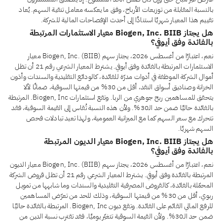
بالنسبة المقابلة من توزيعات الأرباح، وفق ما يعكسه معامل تنقية السهم. يُعاد
تقييم هذا المعيار شهريًا استنادًا إلى أحدث الإفصاحات المالية للشركة.
هل يجتاز Biogen, Inc. BIIB معيار الاستثمارات المرتبطة
بالفائدة وفق أيوفي؟
نعم، اعتبارًا من أغسطس 2026، يجتاز سهم Biogen, Inc. (BIIB) معيار
الاستثمارات المرتبطة بالفائدة وفق أيوفي. يشترط المعيار الشرعي رقم 21 أن تظل
أموال الشركة الموظفة في أدوات مدرّة للفائدة، كالودائع التقليدية والسندات وأذون
الخزانة وصناديق أسواق النقد، أقل من 30% من قيمتها السوقية، ضمانًا لألا
يتحقق للمساهمين ربح جوهري من الربا. وتقع استثمارات Biogen, Inc. المرتبطة
بالفائدة حاليًا ضمن حد الـ30%. ولأن هذه النسبة تُقاس إلى القيمة السوقية، فقد
تتحرك مع سعر السهم كما مع الميزانية العمومية، ولهذا تعيد تبادلات فحص
السهم شهريًا.
هل يجتاز Biogen, Inc. BIIB معيار الديون المرتبطة
بالفائدة وفق أيوفي؟
نعم، اعتبارًا من أغسطس 2026، يجتاز سهم Biogen, Inc. (BIIB) معيار الديون
المرتبطة بالفائدة وفق أيوفي. يشترط المعيار الشرعي رقم 21 أن تظل قروض الشركة
المحمّلة بالفائدة، كالقروض المصرفية التقليدية والسندات وما شابهها من تمويل
ربوي، أقل من 30% من قيمتها السوقية، وذلك للحد من تعرّض المساهمين
للرفع المالي القائم على الفائدة. وتقع ديون Biogen, Inc. المرتبطة بالفائدة حاليًا
ضمن حد الـ30%. ولأن القيمة السوقية تتغيّر يوميًا، فقد تقترب نسبة الدين من