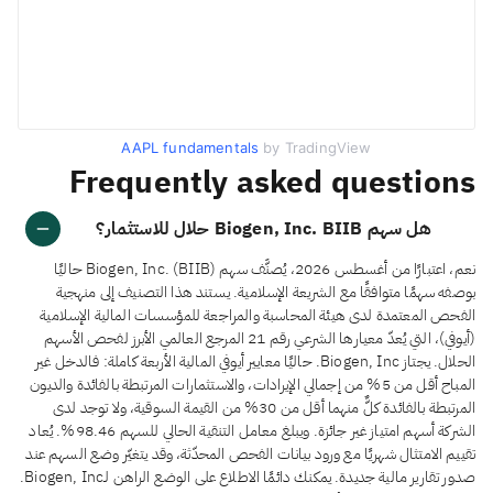
AAPL fundamentals
by TradingView
Frequently asked questions
هل سهم Biogen, Inc. BIIB حلال للاستثمار؟
نعم، اعتبارًا من أغسطس 2026، يُصنَّف سهم Biogen, Inc. (BIIB) حاليًا
بوصفه سهمًا متوافقًا مع الشريعة الإسلامية. يستند هذا التصنيف إلى منهجية
الفحص المعتمدة لدى هيئة المحاسبة والمراجعة للمؤسسات المالية الإسلامية
(أيوفي)، التي يُعدّ معيارها الشرعي رقم 21 المرجع العالمي الأبرز لفحص الأسهم
الحلال. يجتاز Biogen, Inc. حاليًا معايير أيوفي المالية الأربعة كاملة: فالدخل غير
المباح أقل من 5% من إجمالي الإيرادات، والاستثمارات المرتبطة بالفائدة والديون
المرتبطة بالفائدة كلٌّ منهما أقل من 30% من القيمة السوقية، ولا توجد لدى
الشركة أسهم امتياز غير جائزة. ويبلغ معامل التنقية الحالي للسهم 98.46%. يُعاد
تقييم الامتثال شهريًا مع ورود بيانات الفحص المحدّثة، وقد يتغيّر وضع السهم عند
صدور تقارير مالية جديدة. يمكنك دائمًا الاطلاع على الوضع الراهن لـBiogen, Inc.