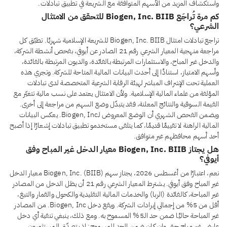
واستكشاف المزيد من الأسهم المتوافقة مع الشريعة في تطبيق تبادلات.
كم مرة تُراجَع Biogen, Inc. BIIB للتحقق من الامتثال
الشرعي؟
تراجع تبادلات امتثال Biogen, Inc. BIIB للشريعة الإسلامية شهريًا. تطبّق كل
مراجعة منهجية المعيار الشرعي رقم 21 الصادر عن أيوفي، بفحص أنشطة الشركة،
والدخل غير المباح، والاستثمارات المرتبطة بالفائدة، والديون المرتبطة بالفائدة،
وأسهم الامتياز، استنادًا إلى أحدث البيانات المالية المتاحة للشركة. وتجري هذه
العملية تحت الإشراف المباشر لهيئة الرقابة الشرعية المتخصصة لدى تبادلات
المؤلفة من علماء المالية الإسلامية. ولأن الامتثال يعتمد على نسب مالية تتغيّر مع
القيمة السوقية والنتائج المعلنة، فقد يتبدّل وضع السهم من مراجعة إلى أخرى.
ويضمن الفحص الشهري أن الوضع المعروض لـBiogen, Inc. يعكس البيانات
المالية الراهنة لا تقييمًا قديمًا، كما يتلقى مستخدمو تطبيق تبادلات إشعارًا إذا أصبح
أحد أسهم محافظهم غير متوافق.
هل يجتاز Biogen, Inc. BIIB معيار الدخل غير المباح وفق
أيوفي؟
نعم، اعتبارًا من أغسطس 2026، يجتاز سهم Biogen, Inc. (BIIB) معيار الدخل
غير المباح وفق أيوفي. يشترط المعيار الشرعي رقم 21 أن يظل الدخل من المصادر
غير المباحة، كالفائدة (الربا) والخدمات المالية التقليدية والكحول والقمار والتبغ،
أقل من 5% من إجمالي إيرادات الشركة. ويقع دخل Biogen, Inc. من المصادر
غير المباحة حاليًا ضمن حد الـ5% المسموح به. ومع ذلك، ينبغي تنقية أي دخل
عارض غير مباح حتى وإن كان ضمن الحد المسموح: إذ يتصدّق المستثمرون