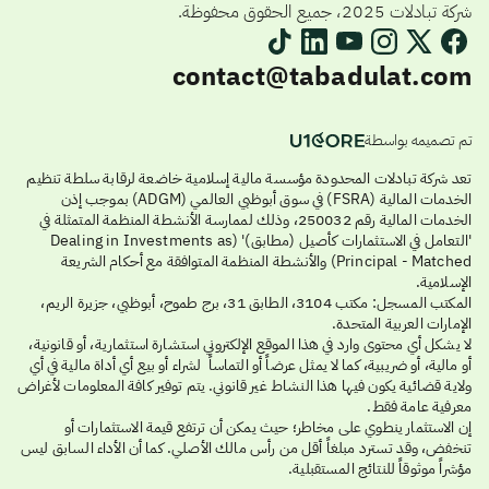
شركة تبادلات 2025، جميع الحقوق محفوظة.
contact@tabadulat.com
تم تصميمه بواسطة
تعد شركة تبادلات المحدودة مؤسسة مالية إسلامية خاضعة لرقابة سلطة تنظيم
الخدمات المالية (FSRA) في سوق أبوظبي العالمي (ADGM) بموجب إذن
الخدمات المالية رقم 250032، وذلك لممارسة الأنشطة المنظمة المتمثلة في
'التعامل في الاستثمارات كأصيل (مطابق)' (Dealing in Investments as
Principal - Matched) والأنشطة المنظمة المتوافقة مع أحكام الشريعة
الإسلامية.
المكتب المسجل: مكتب 3104، الطابق 31، برج طموح، أبوظبي، جزيرة الريم،
الإمارات العربية المتحدة.
لا يشكل أي محتوى وارد في هذا الموقع الإلكتروني استشارة استثمارية، أو قانونية،
أو مالية، أو ضريبية، كما لا يمثل عرضاً أو التماساً لشراء أو بيع أي أداة مالية في أي
ولاية قضائية يكون فيها هذا النشاط غير قانوني. يتم توفير كافة المعلومات لأغراض
معرفية عامة فقط.
إن الاستثمار ينطوي على مخاطر؛ حيث يمكن أن ترتفع قيمة الاستثمارات أو
تنخفض، وقد تسترد مبلغاً أقل من رأس مالك الأصلي. كما أن الأداء السابق ليس
مؤشراً موثوقاً للنتائج المستقبلية.