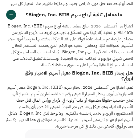
الحد أو تبتعد عنه حتى دون اقتراض جديد، ولهذا يُعاد تقييم هذا المعيار كل شهر.
ما معامل تنقية أرباح سهم Biogen, Inc. BIIB؟
اعتبارًا من أغسطس 2026، يبلغ معامل تنقية أرباح سهم Biogen, Inc. (BIIB)
98.46%. والتنقية (التزكية) هي التصدّق بالجزء من توزيعات الأرباح الناشئ عن
مصادر عارضة غير مباحة، عادةً فوائد على نقد الشركة، وتقتضيها منهجية أيوفي حتى
للأسهم المتوافقة كليًا. ومعامل التنقية هو الرقم الذي يعتمده المستثمر الحلال
لاحتساب ذلك التصدّق لسهم Biogen, Inc.. يُعاد احتساب المعامل مع كل
فحص شهري مع ورود البيانات المالية الجديدة، ويساعدك تطبيق تبادلات على
احتساب مبالغ التنقية وتتبّعها على مستوى محفظتك كاملة.
هل يجتاز Biogen, Inc. BIIB معيار أسهم الامتياز وفق
أيوفي؟
نعم، اعتبارًا من أغسطس 2026، يجتاز سهم Biogen, Inc. (BIIB) معيار أسهم
الامتياز وفق أيوفي. يحظر المعيار الشرعي رقم 21 الاستثمار في أسهم الامتياز لأنها
تمنح حامليها حقوقًا مضمونة أو ذات أولوية في الأرباح ورأس المال قبل حملة
الأسهم العادية، وهو هيكل يتعارض مع المبدأ الشرعي القاضي بأن يتقاسم
المستثمرون الربح والخسارة بنسبة ملكيتهم. ولا يوجد لدى Biogen, Inc. هيكل
أسهم امتياز غير جائز يمسّ أسهمها العادية، فالسهم متوافق في هذا المعيار. وكسائر
معايير أيوفي، يُتحقق من ذلك في كل مراجعة شهرية.