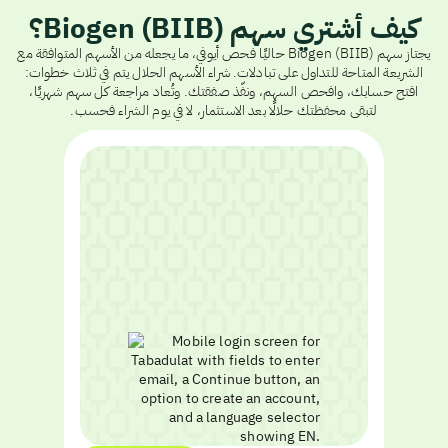
كيف أشتري سهم Biogen (BIIB)؟
يجتاز سهم Biogen (BIIB) حاليًا فحص أيوفي، ما يجعله من الأسهم المتوافقة مع
الشريعة المتاحة للتداول على تبادلات. شراء الأسهم الحلال يتم في ثلاث خطوات:
افتح حسابك، وافحص السهم، ونفّذ صفقتك. وتُعاد مراجعة كل سهم شهريًا،
لتبقى محفظتك حلالًا بعد الاستثمار، لا في يوم الشراء فحسب.