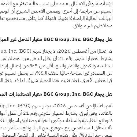
الإسلامية. ولأن الامتثال يعتمد على نسب مالية تتغيّر مع القيمة 
البيانات المالية الراهنة لا تقييمًا قديمًا، كما يتلقى مستخدمو ت
محافظهم غير متوافق.
هل يجتاز BGC Group, Inc. BGC معيار الدخل غير المباح وفق أيوفي؟
يشترط المعيار الشرعي رقم 21 أن يظل الدخل من
من المصادر غير المباحة حاليًا سقف 
في المعايير الأخرى. يُعاد تقييم هذا المعيار شهريًا، لذا قد يتغي
هل يجتاز BGC Group, Inc. BGC معيار الاستثمارات المرتبطة بالفائدة وفق أيوفي؟
بالفائدة وفق أيوفي. يشتر
ضمن حد الـ30%. ولأن هذه النسبة تُقاس إلى القيمة الس