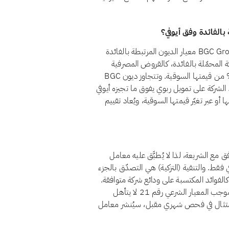
لا، اعتبارًا من أغسطس 2026، لا يجتاز سهم BGC Group, Inc. (BGC) معيار الديون المرتبطة بالفائدة
قم 21 أن تظل قروض الشركة المحمّلة بالفائدة، كالقروض المصرفية
التقليدية والسندات وما شابهها من تمويل ربوي، أقل من 30% من قيمتها السوقية. وتتجاوز ديون BGC
اعتماد الشركة على تمويل ربوي يفوق ما تجيزه أيوفي
أو عبر تغيّر قيمتها السوقية، ويُعاد تقييم
حاليًا بوصفه غير متوافق مع الشريعة، لذا لا يُطبَّق عليه معامل
ي فقط. والتنقية (التزكية) هي التصدّق بالجزء
الفوائد المكتسبة على ودائع شركة متوافقة.
أما الأسهم غير المتوافقة فمسألتها ليست التنقية بل الأهلية: فبموجب المعيار الشرعي رقم 21 لا يتأهل
تثمارًا حلالًا. وإذا عاد BGC Group, Inc. إلى الامتثال في فحص شهري مقبل، سيُنشر معامل