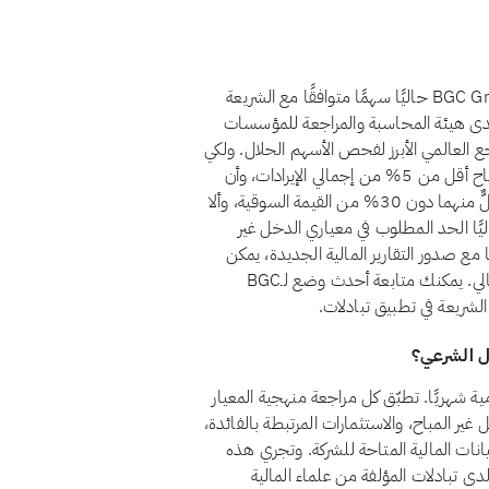
لا، اعتبارًا من أغسطس 2026، لا يُعدّ سهم BGC Group, Inc. (BGC) حاليًا سهمًا متوافقًا مع الشريعة
لدى هيئة المحاسبة والمراجعة للمؤسسات
سلامية (أيوفي)، التي يُعدّ معيارها الشرعي رقم 21 المرجع العالمي الأبرز لفحص الأسهم الحلال. ولكي
يُعدّ السهم حلالًا وفق هذا المعيار، يجب أن يظل الدخل غير المباح أقل من 5% من إجمالي الإيرادات، وأن
تبقى الاستثمارات المرتبطة بالفائدة والديون المرتبطة بالفائدة كلٌّ منهما دون 30% من القيمة السوقية، وألا
 امتياز غير جائزة. ولا يستوفي BGC Group, Inc. حاليًا الحد المطلوب في معياري الدخل غير
ا مع صدور التقارير المالية الجديدة، يمكن
للسهم غير المتوافق أن يستعيد وضع الامتثال إذا تغيّر هيكله المالي. يمكنك متابعة أحدث وضع لـBGC
BGC Group, Inc للشريعة الإسلامية شهريًا. تطبّق كل مراجعة منهجية المعيار
لدخل غير المباح، والاستثمارات المرتبطة بالفائدة،
بيانات المالية المتاحة للشركة. وتجري هذه
دى تبادلات المؤلفة من علماء المالية