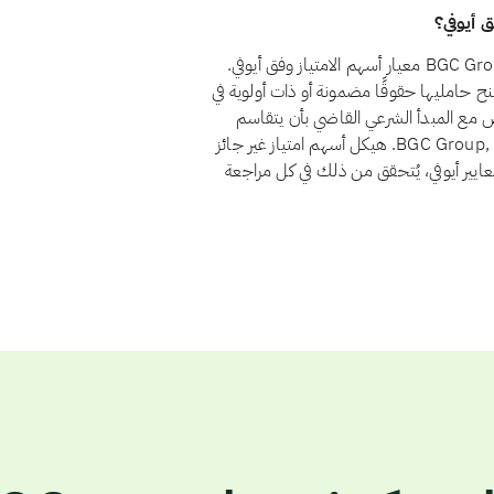
نعم، اعتبارًا من أغسطس 2026، يجتاز سهم BGC Group, Inc. (BGC) معيار أسهم الامتياز وفق أيوفي.
الامتياز لأنها تمنح حامليها حقوقًا مضمونة أو ذات أولوية في
ض مع المبدأ الشرعي القاضي بأن يتقاسم
المستثمرون الربح والخسارة بنسبة ملكيتهم. ولا يوجد لدى BGC Group, Inc. هيكل أسهم امتياز غير جائز
عايير أيوفي، يُتحقق من ذلك في كل مراجعة