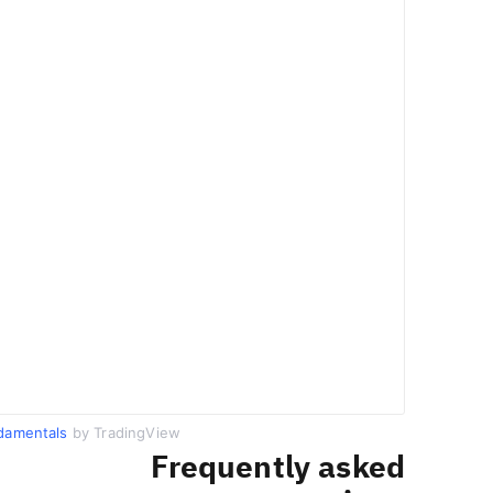
damentals
by TradingView
Frequently asked