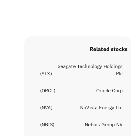
Related stocks
Seagate Technology Holdings
)
STX
(
Plc
)
ORCL
(
Oracle Corp.
)
NVA
(
NuVista Energy Ltd.
)
NBIS
(
Nebius Group NV