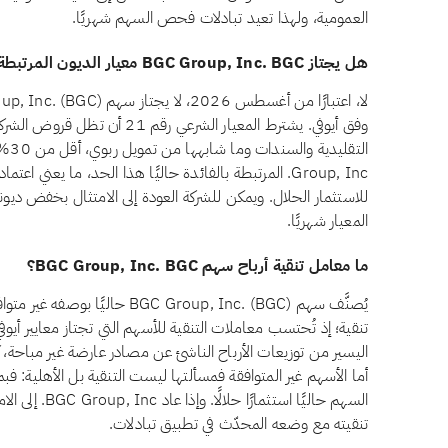
العمومية، ولهذا تعيد تبادلات فحص السهم شهريًا.
هل يجتاز BGC Group, Inc. BGC معيار الديون المرتبطة بالفائدة وفق أيوفي؟
وفق أيوفي. يشترط المعيار الشرعي ر
Group, Inc. المرتبطة بالفائدة حاليًا هذا الحد، ما يعني 
للاستثمار الحلال. ويمكن للشركة العودة إلى الامتثال بخفض ديونها 
المعيار شهريًا.
ما معامل تنقية أرباح سهم BGC Group, Inc. BGC؟
يُصنَّف سهم BGC Group, Inc. (BGC) 
تنقية؛ إذ تُحتسب معاملات التنقية للأسهم التي تجتاز معايير أيوف
اليسير من توزيعات الأرباح الناشئ عن مصادر عارضة غير مباحة، ك
السهم حاليًا اس
تنقيته مع وضعه المحدّث في تطبيق تبادلات.