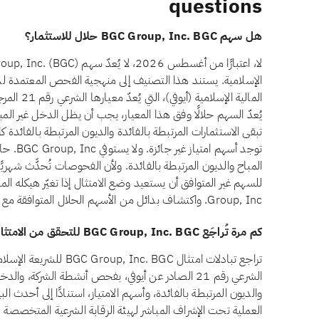
questions
هل سهم BGC Group, Inc. BGC حلال للاستثمار؟
الإسلامية. يستند هذا التصنيف إلى منهجية الفحص المعتمدة 
المالية الإ
توجد أسهم
المباح والديون المرتبطة بالفائدة. ولأن الفحوصات تُحدَّث شهريً
Group, Inc. واكتشاف بدائل من الأسهم الحلال المتوافقة مع الشريعة في تطبيق تبادلات.
كم مرة تُراجَع BGC Group, Inc. BGC للتحقق من الامتثال الشرعي؟
تراجع تبادلات امتثال . BGC
الشرعي رقم 21 الصادر عن أيوفي، بفحص أنشطة الشركة، وا
والديون المرتبطة بالفائدة، وأسهم الامتياز، استنادًا إلى أحدث ال
العملية تحت الإشراف المباشر لهيئة الرقابة الشرعية المتخصصة ل