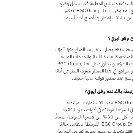
السوقية والنتائج المعلنة، فقد يتبدّل وضع
السهم من مراجعة إلى أخرى. ويضمن الفحص الشهري أن الوضع المعروض لـBGC Group, Inc. يعكس
طبيق تبادلات إشعارًا إذا أصبح أحد أسهم
لا، اعتبارًا من أغسطس 2026، لا يجتاز سهم BGC Group, Inc. (BGC) معيار الدخل غير المباح وفق أيوفي.
 المصادر غير المباحة، كالفائدة (الربا) والخدمات المالية
التقليدية والكحول والقمار والتبغ، أقل من 5% من إجمالي إيرادات الشركة. ويتجاوز دخل BGC Group, Inc.
الـ5%، ما يجعل السهم غير متوافق في هذا المعيار بصرف النظر عن أدائه
ّر الوضع عند صدور قوائم مالية جديدة.
نعم، اعتبارًا من أغسطس 2026، يجتاز سهم BGC Group, Inc. (BGC) معيار الاستثمارات المرتبطة
ط المعيار الشرعي رقم 21 أن تظل أموال الشركة الموظفة في أدوات مدرّة للفائدة،
كالودائع التقليدية والسندات وأذون الخزانة وصناديق أسواق النقد، أقل من 30% من قيمتها السوقية، ضمانًا
لألا يتحقق للمساهمين ربح جوهري من الربا. وتقع استثمارات BGC Group, Inc. المرتبطة بالفائدة حاليًا
وقية، فقد تتحرك مع سعر السهم كما مع الميزانية