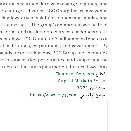
d income securities, foreign exchange, equities, and
 brokerage activities, BGC Group Inc. is involved in
chnology-driven solutions, enhancing liquidity and
 estate markets. The group’s comprehensive suite of
platforms and market data services underscores its
chnology. BGC Group Inc.'s influence extends to a
cial institutions, corporations, and governments. By
ing advanced technology, BGC Group Inc. continues
n optimizing market performance and supporting the
structure that underpins modern financial systems.
القطاع:
Financial Services
الصناعة:
Capital Markets
الموظفون:
3971
الموقع الإلكتروني:
https://www.bgcg.com