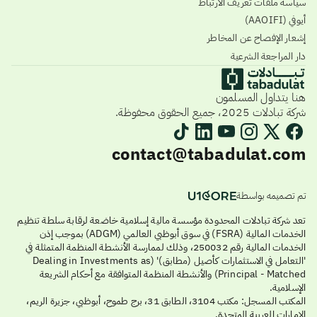
سياسة ملفات تعريف الارتباط
أيوفي (AAOIFI)
إشعار الإفصاح عن المخاطر
دار المراجعة الشرعية
هنا يتداول المسلمون
شركة تبادلات 2025، جميع الحقوق محفوظة.
contact@tabadulat.com
تم تصميمه بواسطة
تعد شركة تبادلات المحدودة مؤسسة مالية إسلامية خاضعة لرقابة سلطة تنظيم
الخدمات المالية (FSRA) في سوق أبوظبي العالمي (ADGM) بموجب إذن
الخدمات المالية رقم 250032، وذلك لممارسة الأنشطة المنظمة المتمثلة في
'التعامل في الاستثمارات كأصيل (مطابق)' (Dealing in Investments as
Principal - Matched) والأنشطة المنظمة المتوافقة مع أحكام الشريعة
الإسلامية.
المكتب المسجل: مكتب 3104، الطابق 31، برج طموح، أبوظبي، جزيرة الريم،
الإمارات العربية المتحدة.