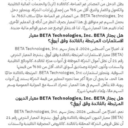
يظل الدخل من المصادر غير المباحة، كالفائدة (الربا) والخدمات المالية التقليدية
والكحول والقمار والتبغ، أقل من 5% من إجمالي إيرادات الشركة. ويتجاوز دخل
BETA Technologies, Inc. من المصادر غير المباحة حاليًا سقف الـ5%، ما
يجعل السهم غير متوافق في هذا المعيار بصرف النظر عن أدائه في المعايير الأخرى.
يُعاد تقييم هذا المعيار شهريًا، لذا قد يتغيّر الوضع عند صدور قوائم مالية جديدة.
هل يجتاز BETA Technologies, Inc. BETA معيار
الاستثمارات المرتبطة بالفائدة وفق أيوفي؟
لا، اعتبارًا من أغسطس 2026، لا يجتاز سهم BETA Technologies, Inc.
(BETA) معيار الاستثمارات المرتبطة بالفائدة وفق أيوفي. يشترط المعيار الشرعي
رقم 21 أن تظل أموال الشركة الموظفة في أدوات مدرّة للفائدة، كالودائع التقليدية
والسندات وأذون الخزانة وصناديق أسواق النقد، أقل من 30% من قيمتها
السوقية. وتتجاوز استثمارات BETA Technologies, Inc. المرتبطة بالفائدة حاليًا
هذا الحد، ما يعني أن جزءًا أكبر مما تجيزه المعايير من قيمة الشركة يستند إلى أدوات
ربوية، فلا يتأهل السهم في هذا المعيار. تتحرك النسبة مع الميزانية العمومية وسعر
السهم معًا، ويُعاد تقييمها شهريًا.
هل يجتاز BETA Technologies, Inc. BETA معيار الديون
المرتبطة بالفائدة وفق أيوفي؟
نعم، اعتبارًا من أغسطس 2026، يجتاز سهم BETA Technologies, Inc.
(BETA) معيار الديون المرتبطة بالفائدة وفق أيوفي. يشترط المعيار الشرعي رقم 21
أن تظل قروض الشركة المحمّلة بالفائدة، كالقروض المصرفية التقليدية والسندات