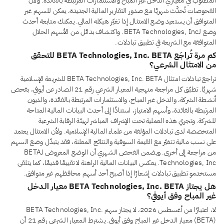
المطلوب في معياري الدخل غير المباح والاستثمارات المرتبطة بالفائدة. ولأن
الفحوصات تُحدَّث شهريًا مع صدور التقارير المالية الجديدة، يمكن للسهم غير
المتوافق أن يستعيد وضع الامتثال إذا تغيّر هيكله المالي. يمكنك متابعة أحدث
وضع لـBETA Technologies, Inc. واكتشاف بدائل من الأسهم الحلال
المتوافقة مع الشريعة في تطبيق تبادلات.
كم مرة تُراجَع BETA Technologies, Inc. BETA للتحقق
من الامتثال الشرعي؟
تراجع تبادلات امتثال BETA Technologies, Inc. BETA للشريعة الإسلامية
شهريًا. تطبّق كل مراجعة منهجية المعيار الشرعي رقم 21 الصادر عن أيوفي، بفحص
أنشطة الشركة، والدخل غير المباح، والاستثمارات المرتبطة بالفائدة، والديون
المرتبطة بالفائدة، وأسهم الامتياز، استنادًا إلى أحدث البيانات المالية المتاحة
للشركة. وتجري هذه العملية تحت الإشراف المباشر لهيئة الرقابة الشرعية
المتخصصة لدى تبادلات المؤلفة من علماء المالية الإسلامية. ولأن الامتثال يعتمد
على نسب مالية تتغيّر مع القيمة السوقية والنتائج المعلنة، فقد يتبدّل وضع السهم
من مراجعة إلى أخرى. ويضمن الفحص الشهري أن الوضع المعروض لـBETA
Technologies, Inc. يعكس البيانات المالية الراهنة لا تقييمًا قديمًا، كما يتلقى
مستخدمو تطبيق تبادلات إشعارًا إذا أصبح أحد أسهم محافظهم غير متوافق.
هل يجتاز BETA Technologies, Inc. BETA معيار الدخل
غير المباح وفق أيوفي؟
لا، اعتبارًا من أغسطس 2026، لا يجتاز سهم BETA Technologies, Inc.
(BETA) معيار الدخل غير المباح وفق أيوفي. يشترط المعيار الشرعي رقم 21 أن