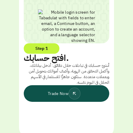
Step 1
افتح حسابك.
أنشئ حسابك في تبادلات خلال دقائق: أدخل بياناتك،
وأكمل التحقق من الهوية، وأضف أموالك بتحويل آمن
وبعملات متعددة. ستكون جاهزًا للاستثمار في الأسهم
الحلال في اليوم نفسه.
Trade Now