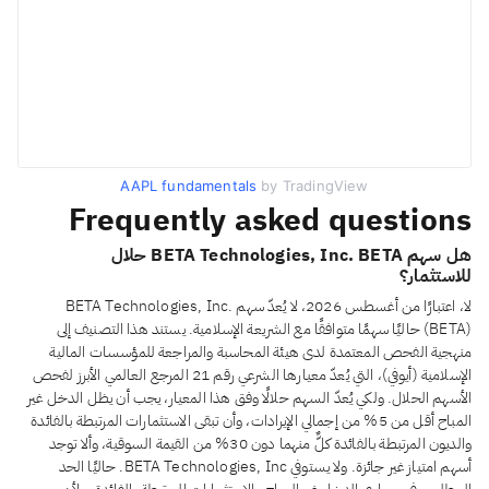
AAPL fundamentals
by TradingView
Frequently asked questions
هل سهم BETA Technologies, Inc. BETA حلال
للاستثمار؟
لا، اعتبارًا من أغسطس 2026، لا يُعدّ سهم BETA Technologies, Inc.
(BETA) حاليًا سهمًا متوافقًا مع الشريعة الإسلامية. يستند هذا التصنيف إلى
منهجية الفحص المعتمدة لدى هيئة المحاسبة والمراجعة للمؤسسات المالية
الإسلامية (أيوفي)، التي يُعدّ معيارها الشرعي رقم 21 المرجع العالمي الأبرز لفحص
الأسهم الحلال. ولكي يُعدّ السهم حلالًا وفق هذا المعيار، يجب أن يظل الدخل غير
المباح أقل من 5% من إجمالي الإيرادات، وأن تبقى الاستثمارات المرتبطة بالفائدة
والديون المرتبطة بالفائدة كلٌّ منهما دون 30% من القيمة السوقية، وألا توجد
أسهم امتياز غير جائزة. ولا يستوفي BETA Technologies, Inc. حاليًا الحد