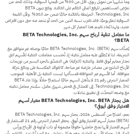
وما شابهها من تمويل ربوي، أقل من 30% من قيمتها السوقية، وذلك للحد من
تعرّض المساهمين للرفع المالي القائم على الفائدة. وتقع ديون BETA
Technologies, Inc. المرتبطة بالفائدة حاليًا ضمن حد الـ30%. ولأن القيمة
السوقية تتغيّر يوميًا، فقد تقترب نسبة الدين من الحد أو تبتعد عنه حتى دون اقتراض
جديد، ولهذا يُعاد تقييم هذا المعيار كل شهر.
ما معامل تنقية أرباح سهم BETA Technologies, Inc.
BETA؟
يُصنَّف سهم BETA Technologies, Inc. (BETA) حاليًا بوصفه غير متوافق مع
الشريعة، لذا لا يُطبَّق عليه معامل تنقية؛ إذ تُحتسب معاملات التنقية للأسهم التي
تجتاز معايير أيوفي فقط. والتنقية (التزكية) هي التصدّق بالجزء اليسير من توزيعات
الأرباح الناشئ عن مصادر عارضة غير مباحة، كالفوائد المكتسبة على ودائع شركة
متوافقة. أما الأسهم غير المتوافقة فمسألتها ليست التنقية بل الأهلية: فبموجب
المعيار الشرعي رقم 21 لا يتأهل السهم حاليًا استثمارًا حلالًا. وإذا عاد BETA
Technologies, Inc. إلى الامتثال في فحص شهري مقبل، سيُنشر معامل تنقيته
مع وضعه المحدّث في تطبيق تبادلات.
هل يجتاز BETA Technologies, Inc. BETA معيار أسهم
الامتياز وفق أيوفي؟
نعم، اعتبارًا من أغسطس 2026، يجتاز سهم BETA Technologies, Inc.
(BETA) معيار أسهم الامتياز وفق أيوفي. يحظر المعيار الشرعي رقم 21 الاستثمار في
أسهم الامتياز لأنها تمنح حامليها حقوقًا مضمونة أو ذات أولوية في الأرباح ورأس
المال قبل حملة الأسهم العادية، وهو هيكل يتعارض مع المبدأ الشرعي القاضي بأن