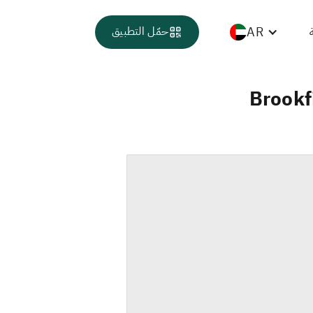
AR
حمّل التطبيق
Brookf