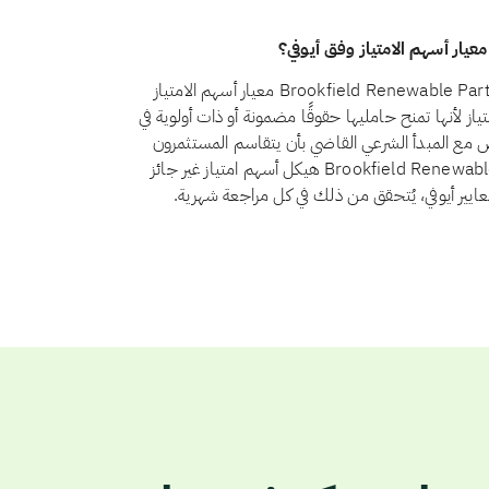
نعم، اعتبارًا من أغسطس 2026، يجتاز سهم Brookfield Renewable Partners LP (BEP) معيار أسهم الامتياز
 21 الاستثمار في أسهم الامتياز لأنها تمنح حامليها حقوقًا مضمونة أو ذات أولوية في
ض مع المبدأ الشرعي القاضي بأن يتقاسم المستثمرون
الربح والخسارة بنسبة ملكيتهم. ولا يوجد لدى Brookfield Renewable Partners LP هيكل أسهم امتياز غير جائز
عايير أيوفي، يُتحقق من ذلك في كل مراجعة شهرية.