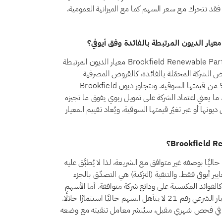
سوقية، فقد تتحرك مع سعر السهم كما مع الميزانية العمومية،
لا، اعتبارًا من أغسطس 2026، لا يجتاز سهم Brookfield Renewable Partners LP (BEP) معيار الديون المرتبطة
ترط المعيار الشرعي رقم 21 أن تظل قروض الشركة المحمّلة بالفائدة، كالقروض المصرفية
التقليدية والسندات وما شابهها من تمويل ربوي، أقل من 30% من قيمتها السوقية. وتتجاوز ديون Brookfield
ليًا هذا الحد، ما يعني اعتماد الشركة على تمويل ربوي يفوق ما تجيزه
ونها أو عبر تغيّر قيمتها السوقية، ويُعاد تقييم المعيار
يُصنَّف سهم Brookfield Renewable Partners LP (BEP) حاليًا بوصفه غير متوافق مع الشريعة، لذا لا يُطبَّق عليه
ر أيوفي فقط. والتنقية (التزكية) هي التصدّق بالجزء
الفوائد المكتسبة على ودائع شركة متوافقة. أما الأسهم
غير المتوافقة فمسألتها ليست التنقية بل الأهلية: فبموجب المعيار الشرعي رقم 21 لا يتأهل السهم حاليًا استثمارًا حلالًا.
Brookfield Renewable Pa إلى الامتثال في فحص شهري مقبل، سيُنشر معامل تنقيته مع وضعه