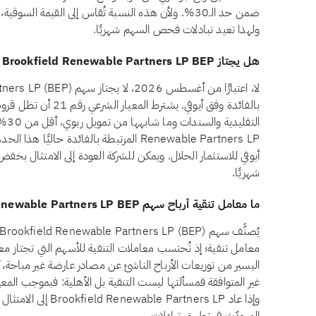
ضمن حد الـ30%. ولأن هذه النسبة تُقاس إلى القيمة ال
ولهذا تعيد تبادلات فحص السهم شهريًا.
هل يجتاز Brookfield Renewable Partners LP BEP معيار الديون المرتبطة بالفائدة وفق أيوفي؟
بالفائدة وفق أيوفي. يش
Renewable Partners LP المرتبطة بالفائدة حا
أيوفي للاستثمار الحلال. ويمكن للشركة العودة إلى الامتثال بخفض دي
شهريًا.
ما معامل تنقية أرباح سهم Brookfield Renewable Partners LP BEP؟
معامل تنقية؛ إذ تُحتسب معاملات التنقية للأسهم التي تجتاز معايي
اليسير من توزيعات الأرباح الناشئ عن مصادر عارضة غير مباحة، ك
وإذا عاد rtners LP