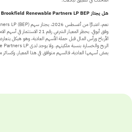
المحدّث في تطبيق تبادلات.
هل يجتاز Brookfield Renewable Partners LP BEP معيار أسهم الامتياز وفق أيوفي؟
وفق أيوفي. يحظر المعيار الشرعي رقم
الأرباح ورأس المال قبل حملة الأسهم العادية، وهو هيكل يتعار
يمسّ أسهمها العادية، فالسهم متوافق في هذا المعيار. وكسائر م