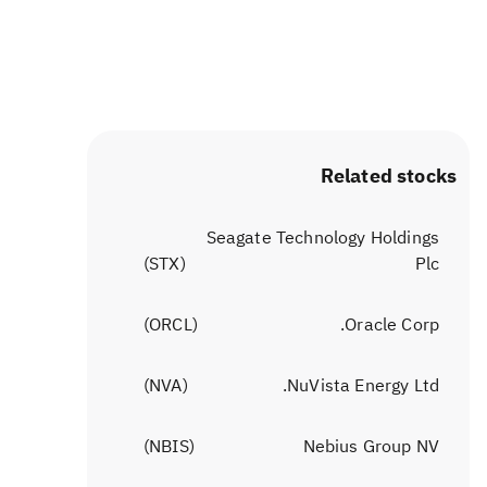
Related stocks
Seagate Technology Holdings
)
STX
(
Plc
)
ORCL
(
Oracle Corp.
)
NVA
(
NuVista Energy Ltd.
)
NBIS
(
Nebius Group NV