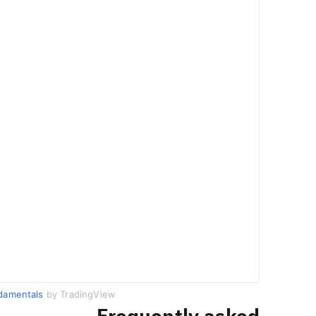
damentals
by TradingView