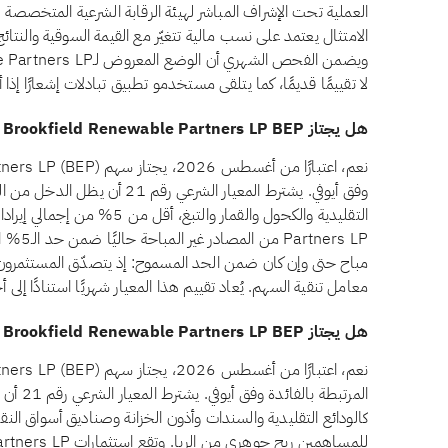
العملية تحت الإشراف المباشر لهيئة الرقابة الشرعية المتخصصة لد
الامتثال يعتمد على نسب مالية تتغيّر مع القيمة السوقية والنتا
لا تقييمًا قديمًا، كما يتلقى مستخدمو تطبيق تبادلات إشعارًا إ
هل يجتاز Brookfield Renewable Partners LP BEP معيار الدخل غير المباح وفق أيوفي؟
وفق أيوفي. يشترط المعيار الشرعي 
ners LP
مباح حتى وإن كان ضمن الحد المسموح: إذ يتصدّق المستثمرون ب
معامل تنقية السهم. يُعاد تقييم هذا المعيار شهريًا استنادًا إلى
هل يجتاز Brookfield Renewable Partners LP BEP معيار الاستثمارات المرتبطة بالفائدة وفق أيوفي؟
المرتبطة