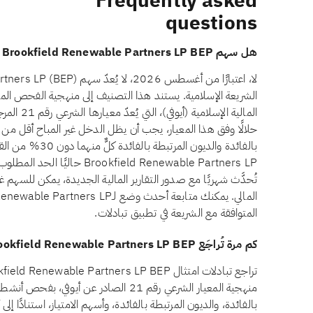
Frequently asked
questions
هل سهم Brookfield Renewable Partners LP BEP حلال للاستثمار؟
الشريعة الإسلامية. يستند هذا التصنيف إلى منهجية الفحص ال
المالية ال
بالفائدة والديون 
okfield Renewable Partners LP
تُحدَّث شهريًا مع صدور التقارير المالية الجديدة، يمكن للسهم غي
المتوافقة مع الشريعة في تطبيق تبادلات.
كم مرة تُراجَع Brookfield Renewable Partners LP BEP للتحقق من الامتثال الشرعي؟
منهجية المعيار الشرعي رقم 21 الصادر عن أي
بالفائدة، والديون المرتبطة بالفائدة، وأسهم الامتياز، استنادًا إ