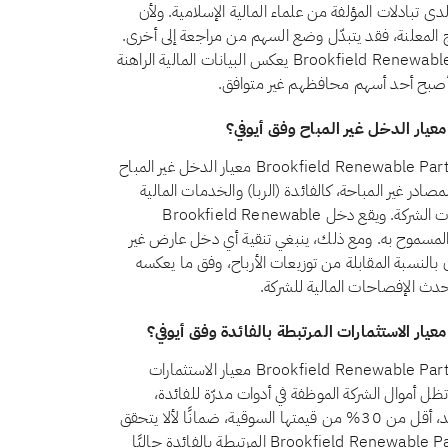
ى تبادلات المؤلفة من علماء المالية الإسلامية. ولأن
ئج المعلنة، فقد يتبدّل وضع السهم من مراجعة إلى أخرى.
ويضمن الفحص الشهري أن الوضع المعروض لـBrookfield Renewable Partners LP يعكس البيانات المالية الراهنة
ذا أصبح أحد أسهم محافظهم غير متوافق.
نعم، اعتبارًا من أغسطس 2026، يجتاز سهم Brookfield Renewable Partners LP (BEP) معيار الدخل غير المباح
رقم 21 أن يظل الدخل من المصادر غير المباحة، كالفائدة (الربا) والخدمات المالية
التقليدية والكحول والقمار والتبغ، أقل من 5% من إجمالي إيرادات الشركة. ويقع دخل Brookfield Renewable
Part من المصادر غير المباحة حاليًا ضمن حد الـ5% المسموح به. ومع ذلك، ينبغي تنقية أي دخل عارض غير
النسبة المقابلة من توزيعات الأرباح، وفق ما يعكسه
 أحدث الإفصاحات المالية للشركة.
نعم، اعتبارًا من أغسطس 2026، يجتاز سهم Brookfield Renewable Partners LP (BEP) معيار الاستثمارات
 بالفائدة وفق أيوفي. يشترط المعيار الشرعي رقم 21 أن تظل أموال الشركة الموظفة في أدوات مدرّة للفائدة،
كالودائع التقليدية والسندات وأذون الخزانة وصناديق أسواق النقد، أقل من 30% من قيمتها السوقية، ضمانًا لألا يتحقق
للمساهمين ربح جوهري من الربا. وتقع استثمارات Brookfield Renewable Partners LP المرتبطة بالفائدة حاليًا