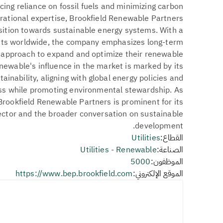
ducing reliance on fossil fuels and minimizing carbon
rational expertise, Brookfield Renewable Partners
ansition towards sustainable energy systems. With a
ets worldwide, the company emphasizes long-term
 approach to expand and optimize their renewable
enewable's influence in the market is marked by its
inability, aligning with global energy policies and
ess while promoting environmental stewardship. As
Brookfield Renewable Partners is prominent for its
ector and the broader conversation on sustainable
development.
القطاع:
Utilities
الصناعة:
Utilities - Renewable
الموظفون:
5000
الموقع الإلكتروني:
https://www.bep.brookfield.com