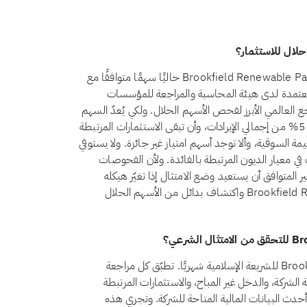
لا، اعتبارًا من أغسطس 2026، لا يُعدّ سهم Brookfield Renewable Partners LP (BEP) حاليًا سهمًا متوافقًا مع
معتمدة لدى هيئة المحاسبة والمراجعة للمؤسسات
إسلامية (أيوفي)، التي يُعدّ معيارها الشرعي رقم 21 المرجع العالمي الأبرز لفحص الأسهم الحلال. ولكي يُعدّ السهم
حلالًا وفق هذا المعيار، يجب أن يظل الدخل غير المباح أقل من 5% من إجمالي الإيرادات، وأن تبقى الاستثمارات المرتبطة
المرتبطة بالفائدة كلٌّ منهما دون 30% من القيمة السوقية، وألا توجد أسهم امتياز غير جائزة. ولا يستوفي
Bro حاليًا الحد المطلوب في معيار الديون المرتبطة بالفائدة. ولأن الفحوصات
ر المتوافق أن يستعيد وضع الامتثال إذا تغيّر هيكله
المالي. يمكنك متابعة أحدث وضع لـBrookfield Renewable Partners LP واكتشاف بدائل من الأسهم الحلال
تراجع تبادلات امتثال Brookfield Renewable Partners LP BEP للشريعة الإسلامية شهريًا. تطبّق كل مراجعة
وفي، بفحص أنشطة الشركة، والدخل غير المباح، والاستثمارات المرتبطة
لى أحدث البيانات المالية المتاحة للشركة. وتجري هذه