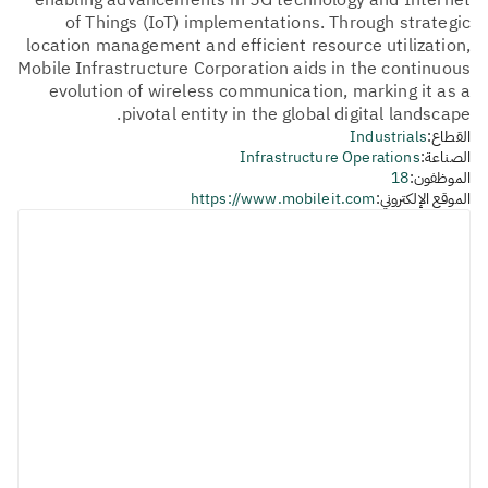
enabling advancements in 5G technology and Internet
of Things (IoT) implementations. Through strategic
location management and efficient resource utilization,
Mobile Infrastructure Corporation aids in the continuous
evolution of wireless communication, marking it as a
pivotal entity in the global digital landscape.
القطاع:
Industrials
الصناعة:
Infrastructure Operations
الموظفون:
18
الموقع الإلكتروني:
https://www.mobileit.com