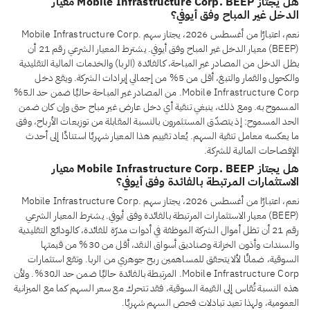
هل يجتاز Mobile Infrastructure Corp. BEEP معيار
الدخل غير المباح وفق أيوفي؟
نعم، اعتبارًا من أغسطس 2026، يجتاز سهم Mobile Infrastructure Corp.
(BEEP) معيار الدخل غير المباح وفق أيوفي. يشترط المعيار الشرعي رقم 21 أن
يظل الدخل من المصادر غير المباحة، كالفائدة (الربا) والخدمات المالية التقليدية
والكحول والقمار والتبغ، أقل من 5% من إجمالي إيرادات الشركة. ويقع دخل
Mobile Infrastructure Corp. من المصادر غير المباحة حاليًا ضمن حد الـ5%
المسموح به. ومع ذلك، ينبغي تنقية أي دخل عارض غير مباح حتى وإن كان ضمن
الحد المسموح: إذ يتصدّق المستثمرون بالنسبة المقابلة من توزيعات الأرباح، وفق
ما يعكسه معامل تنقية السهم. يُعاد تقييم هذا المعيار شهريًا استنادًا إلى أحدث
الإفصاحات المالية للشركة.
هل يجتاز Mobile Infrastructure Corp. BEEP معيار
الاستثمارات المرتبطة بالفائدة وفق أيوفي؟
نعم، اعتبارًا من أغسطس 2026، يجتاز سهم Mobile Infrastructure Corp.
(BEEP) معيار الاستثمارات المرتبطة بالفائدة وفق أيوفي. يشترط المعيار الشرعي
رقم 21 أن تظل أموال الشركة الموظفة في أدوات مدرّة للفائدة، كالودائع التقليدية
والسندات وأذون الخزانة وصناديق أسواق النقد، أقل من 30% من قيمتها
السوقية، ضمانًا لألا يتحقق للمساهمين ربح جوهري من الربا. وتقع استثمارات
Mobile Infrastructure Corp. المرتبطة بالفائدة حاليًا ضمن حد الـ30%. ولأن
هذه النسبة تُقاس إلى القيمة السوقية، فقد تتحرك مع سعر السهم كما مع الميزانية
العمومية، ولهذا تعيد تبادلات فحص السهم شهريًا.