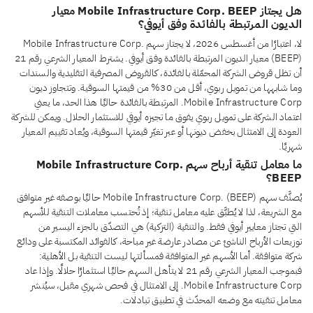
هل يجتاز Mobile Infrastructure Corp. BEEP معيار
الديون المرتبطة بالفائدة وفق أيوفي؟
لا، اعتبارًا من أغسطس 2026، لا يجتاز سهم Mobile Infrastructure Corp.
(BEEP) معيار الديون المرتبطة بالفائدة وفق أيوفي. يشترط المعيار الشرعي رقم 21
أن تظل قروض الشركة المحمّلة بالفائدة، كالقروض المصرفية التقليدية والسندات
وما شابهها من تمويل ربوي، أقل من 30% من قيمتها السوقية. وتتجاوز ديون
Mobile Infrastructure Corp. المرتبطة بالفائدة حاليًا هذا الحد، ما يعني
اعتماد الشركة على تمويل ربوي يفوق ما تجيزه أيوفي للاستثمار الحلال. ويمكن للشركة
العودة إلى الامتثال بخفض ديونها أو عبر تغيّر قيمتها السوقية، ويُعاد تقييم المعيار
شهريًا.
ما معامل تنقية أرباح سهم Mobile Infrastructure Corp.
BEEP؟
يُصنَّف سهم Mobile Infrastructure Corp. (BEEP) حاليًا بوصفه غير متوافق
مع الشريعة، لذا لا يُطبَّق عليه معامل تنقية؛ إذ تُحتسب معاملات التنقية للأسهم
التي تجتاز معايير أيوفي فقط. والتنقية (التزكية) هي التصدّق بالجزء اليسير من
توزيعات الأرباح الناشئ عن مصادر عارضة غير مباحة، كالفوائد المكتسبة على ودائع
شركة متوافقة. أما الأسهم غير المتوافقة فمسألتها ليست التنقية بل الأهلية:
فبموجب المعيار الشرعي رقم 21 لا يتأهل السهم حاليًا استثمارًا حلالًا. وإذا عاد
Mobile Infrastructure Corp. إلى الامتثال في فحص شهري مقبل، سيُنشر
معامل تنقيته مع وضعه المحدّث في تطبيق تبادلات.