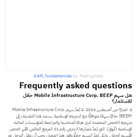
AAPL fundamentals
by TradingView
Frequently asked questions
هل سهم Mobile Infrastructure Corp. BEEP حلال
للاستثمار؟
لا، اعتبارًا من أغسطس 2026، لا يُعدّ سهم Mobile Infrastructure Corp.
(BEEP) حاليًا سهمًا متوافقًا مع الشريعة الإسلامية. يستند هذا التصنيف إلى
منهجية الفحص المعتمدة لدى هيئة المحاسبة والمراجعة للمؤسسات المالية
الإسلامية (أيوفي)، التي يُعدّ معيارها الشرعي رقم 21 المرجع العالمي الأبرز لفحص
الأسهم الحلال. ولكي يُعدّ السهم حلالًا وفق هذا المعيار، يجب أن يظل الدخل غير