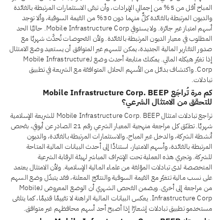
المباح أقل من 5% من إجمالي الإيرادات، وأن تبقى الاستثمارات المرتبطة بالفائدة
والديون المرتبطة بالفائدة كلٌّ منهما دون 30% من القيمة السوقية، وألا توجد
أسهم امتياز غير جائزة. ولا يستوفي Mobile Infrastructure Corp. حاليًا الحد
المطلوب في معيار الديون المرتبطة بالفائدة. ولأن الفحوصات تُحدَّث شهريًا مع
صدور التقارير المالية الجديدة، يمكن للسهم غير المتوافق أن يستعيد وضع الامتثال
إذا تغيّر هيكله المالي. يمكنك متابعة أحدث وضع لـMobile Infrastructure
Corp. واكتشاف بدائل من الأسهم الحلال المتوافقة مع الشريعة في تطبيق
تبادلات.
كم مرة تُراجَع Mobile Infrastructure Corp. BEEP
للتحقق من الامتثال الشرعي؟
تراجع تبادلات امتثال Mobile Infrastructure Corp. BEEP للشريعة الإسلامية
شهريًا. تطبّق كل مراجعة منهجية المعيار الشرعي رقم 21 الصادر عن أيوفي، بفحص
أنشطة الشركة، والدخل غير المباح، والاستثمارات المرتبطة بالفائدة، والديون
المرتبطة بالفائدة، وأسهم الامتياز، استنادًا إلى أحدث البيانات المالية المتاحة
للشركة. وتجري هذه العملية تحت الإشراف المباشر لهيئة الرقابة الشرعية
المتخصصة لدى تبادلات المؤلفة من علماء المالية الإسلامية. ولأن الامتثال يعتمد
على نسب مالية تتغيّر مع القيمة السوقية والنتائج المعلنة، فقد يتبدّل وضع السهم
من مراجعة إلى أخرى. ويضمن الفحص الشهري أن الوضع المعروض لـMobile
Infrastructure Corp. يعكس البيانات المالية الراهنة لا تقييمًا قديمًا، كما يتلقى
مستخدمو تطبيق تبادلات إشعارًا إذا أصبح أحد أسهم محافظهم غير متوافق.