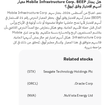
هل يجتاز Mobile Infrastructure Corp. BEEP معيار
أسهم الامتياز وفق أيوفي؟
نعم، اعتبارًا من أغسطس 2026، يجتاز سهم Mobile Infrastructure Corp.
(BEEP) معيار أسهم الامتياز وفق أيوفي. يحظر المعيار الشرعي رقم 21 الاستثمار في
أسهم الامتياز لأنها تمنح حامليها حقوقًا مضمونة أو ذات أولوية في الأرباح ورأس
المال قبل حملة الأسهم العادية، وهو هيكل يتعارض مع المبدأ الشرعي القاضي بأن
يتقاسم المستثمرون الربح والخسارة بنسبة ملكيتهم. ولا يوجد لدى Mobile
Infrastructure Corp. هيكل أسهم امتياز غير جائز يمسّ أسهمها العادية،
فالسهم متوافق في هذا المعيار. وكسائر معايير أيوفي، يُتحقق من ذلك في كل
مراجعة شهرية.
Related stocks
)
STX
(
Seagate Technology Holdings Plc
)
ORCL
(
Oracle Corp.
)
NVA
(
NuVista Energy Ltd.