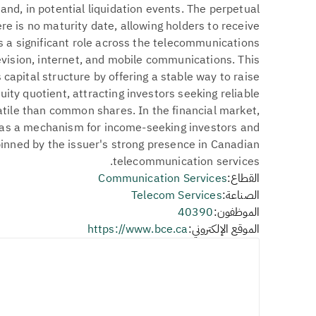
nd, in potential liquidation events. The perpetual
re is no maturity date, allowing holders to receive
ys a significant role across the telecommunications
levision, internet, and mobile communications. This
capital structure by offering a stable way to raise
ity quotient, attracting investors seeking reliable
atile than common shares. In the financial market,
 as a mechanism for income-seeking investors and
rpinned by the issuer's strong presence in Canadian
telecommunication services.
القطاع:
Communication Services
الصناعة:
Telecom Services
الموظفون:
40390
الموقع الإلكتروني:
https://www.bce.ca