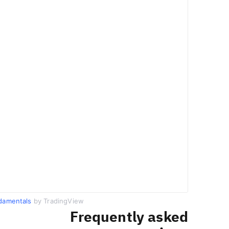
damentals
by TradingView
Frequently asked