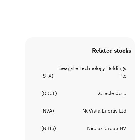
Related stocks
Seagate Technology Holdings
)
STX
(
Plc
)
ORCL
(
Oracle Corp.
)
NVA
(
NuVista Energy Ltd.
)
NBIS
(
Nebius Group NV