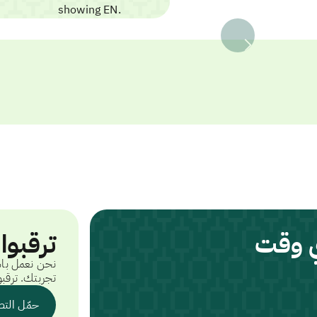
ي وقت
ترقبوا
نحن نعمل باس
تجربتك. ترقبو
حمّل التط