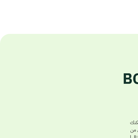
اء سهم BCE,
 يمكنك
حقق من
امتثالها