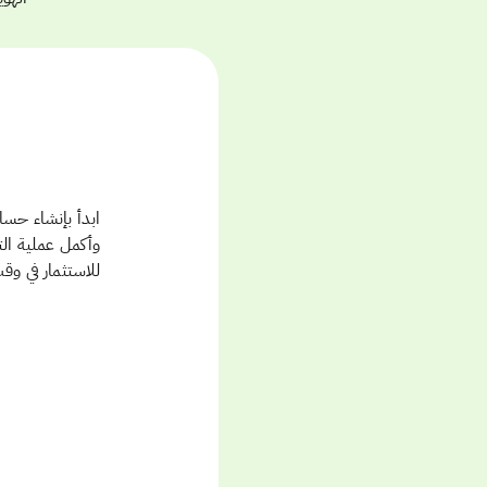
وأكمل عملية ال
للاستثمار في وق