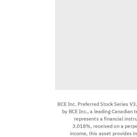
BCE Inc. Preferred Stock Series V3.
by BCE Inc., a leading Canadian
represents a financial instr
3.018%, received on a perpet
income, this asset provides i