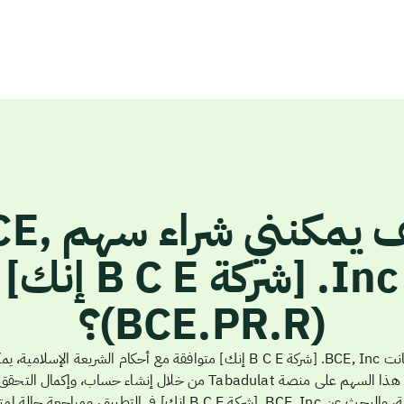
كيف يمكنني شر
Inc. [شركة B C E إنك]
(BCE.PR.R)؟
إذا كانت BCE, Inc. [شركة B C E إنك] متوافقة مع أحكام الشريعة الإسلامية،
شراء هذا السهم على منصة Tabadulat من خلال إنشاء حساب، وإكمال الت
الهوية، والبحث عن BCE, Inc. [شركة B C E إنك] في التطبيق، ومراجعة حالة 