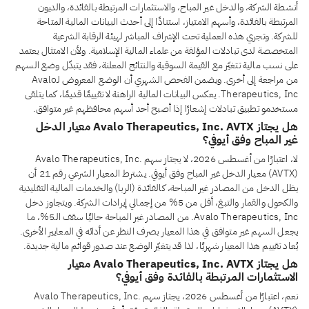
أنشطة الشركة، والدخل غير المباح، والاستثمارات المرتبطة بالفائدة، والديون
المرتبطة بالفائدة، وأسهم الامتياز، استنادًا إلى أحدث البيانات المالية المتاحة
للشركة. وتجري هذه العملية تحت الإشراف المباشر لهيئة الرقابة الشرعية
المتخصصة لدى تبادلات المؤلفة من علماء المالية الإسلامية. ولأن الامتثال يعتمد
على نسب مالية تتغيّر مع القيمة السوقية والنتائج المعلنة، فقد يتبدّل وضع السهم
من مراجعة إلى أخرى. ويضمن الفحص الشهري أن الوضع المعروض لـAvalo
Therapeutics, Inc. يعكس البيانات المالية الراهنة لا تقييمًا قديمًا، كما يتلقى
مستخدمو تطبيق تبادلات إشعارًا إذا أصبح أحد أسهم محافظهم غير متوافق.
هل يجتاز Avalo Therapeutics, Inc. AVTX معيار الدخل
غير المباح وفق أيوفي؟
لا، اعتبارًا من أغسطس 2026، لا يجتاز سهم Avalo Therapeutics, Inc.
(AVTX) معيار الدخل غير المباح وفق أيوفي. يشترط المعيار الشرعي رقم 21 أن
يظل الدخل من المصادر غير المباحة، كالفائدة (الربا) والخدمات المالية التقليدية
والكحول والقمار والتبغ، أقل من 5% من إجمالي إيرادات الشركة. ويتجاوز دخل
Avalo Therapeutics, Inc. من المصادر غير المباحة حاليًا سقف الـ5%، ما
يجعل السهم غير متوافق في هذا المعيار بصرف النظر عن أدائه في المعايير الأخرى.
يُعاد تقييم هذا المعيار شهريًا، لذا قد يتغيّر الوضع عند صدور قوائم مالية جديدة.
هل يجتاز Avalo Therapeutics, Inc. AVTX معيار
الاستثمارات المرتبطة بالفائدة وفق أيوفي؟
نعم، اعتبارًا من أغسطس 2026، يجتاز سهم Avalo Therapeutics, Inc.