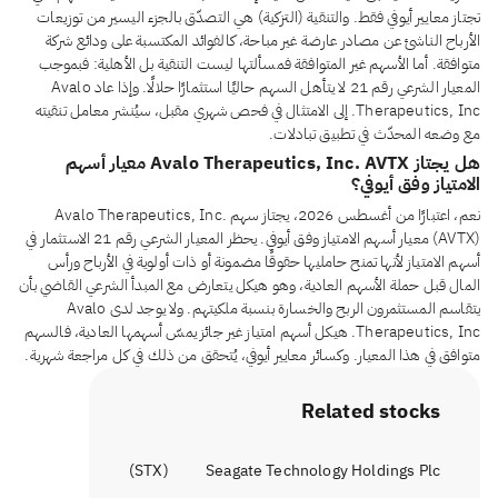
تجتاز معايير أيوفي فقط. والتنقية (التزكية) هي التصدّق بالجزء اليسير من توزيعات
الأرباح الناشئ عن مصادر عارضة غير مباحة، كالفوائد المكتسبة على ودائع شركة
متوافقة. أما الأسهم غير المتوافقة فمسألتها ليست التنقية بل الأهلية: فبموجب
المعيار الشرعي رقم 21 لا يتأهل السهم حاليًا استثمارًا حلالًا. وإذا عاد Avalo
Therapeutics, Inc. إلى الامتثال في فحص شهري مقبل، سيُنشر معامل تنقيته
مع وضعه المحدّث في تطبيق تبادلات.
هل يجتاز Avalo Therapeutics, Inc. AVTX معيار أسهم
الامتياز وفق أيوفي؟
نعم، اعتبارًا من أغسطس 2026، يجتاز سهم Avalo Therapeutics, Inc.
(AVTX) معيار أسهم الامتياز وفق أيوفي. يحظر المعيار الشرعي رقم 21 الاستثمار في
أسهم الامتياز لأنها تمنح حامليها حقوقًا مضمونة أو ذات أولوية في الأرباح ورأس
المال قبل حملة الأسهم العادية، وهو هيكل يتعارض مع المبدأ الشرعي القاضي بأن
يتقاسم المستثمرون الربح والخسارة بنسبة ملكيتهم. ولا يوجد لدى Avalo
Therapeutics, Inc. هيكل أسهم امتياز غير جائز يمسّ أسهمها العادية، فالسهم
متوافق في هذا المعيار. وكسائر معايير أيوفي، يُتحقق من ذلك في كل مراجعة شهرية.
Related stocks
)
STX
(
Seagate Technology Holdings Plc