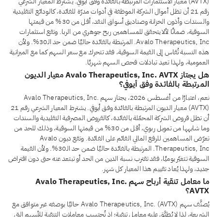
(AVTX) معيار الاستثمارات المرتبطة بالفائدة وفق أيوفي. يشترط المعيار الشرعي
رقم 21 أن تظل أموال الشركة الموظفة في أدوات مدرّة للفائدة، كالودائع التقليدية
والسندات وأذون الخزانة وصناديق أسواق النقد، أقل من 30% من قيمتها
السوقية، ضمانًا لألا يتحقق للمساهمين ربح جوهري من الربا. وتقع استثمارات
Avalo Therapeutics, Inc. المرتبطة بالفائدة حاليًا ضمن حد الـ30%. ولأن
هذه النسبة تُقاس إلى القيمة السوقية، فقد تتحرك مع سعر السهم كما مع الميزانية
العمومية، ولهذا تعيد تبادلات فحص السهم شهريًا.
هل يجتاز Avalo Therapeutics, Inc. AVTX معيار الديون
المرتبطة بالفائدة وفق أيوفي؟
نعم، اعتبارًا من أغسطس 2026، يجتاز سهم Avalo Therapeutics, Inc.
(AVTX) معيار الديون المرتبطة بالفائدة وفق أيوفي. يشترط المعيار الشرعي رقم 21
أن تظل قروض الشركة المحمّلة بالفائدة، كالقروض المصرفية التقليدية والسندات
وما شابهها من تمويل ربوي، أقل من 30% من قيمتها السوقية، وذلك للحد من
تعرّض المساهمين للرفع المالي القائم على الفائدة. وتقع ديون Avalo
Therapeutics, Inc. المرتبطة بالفائدة حاليًا ضمن حد الـ30%. ولأن القيمة
السوقية تتغيّر يوميًا، فقد تقترب نسبة الدين من الحد أو تبتعد عنه حتى دون اقتراض
جديد، ولهذا يُعاد تقييم هذا المعيار كل شهر.
ما معامل تنقية أرباح سهم Avalo Therapeutics, Inc.
AVTX؟
يُصنَّف سهم Avalo Therapeutics, Inc. (AVTX) حاليًا بوصفه غير متوافق مع
الشريعة، لذا لا يُطبَّق عليه معامل تنقية؛ إذ تُحتسب معاملات التنقية للأسهم التي