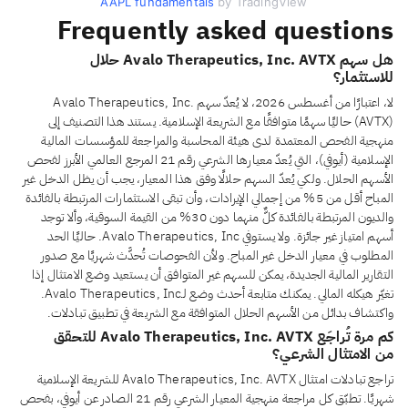
AAPL fundamentals
by TradingView
Frequently asked questions
هل سهم Avalo Therapeutics, Inc. AVTX حلال
للاستثمار؟
لا، اعتبارًا من أغسطس 2026، لا يُعدّ سهم Avalo Therapeutics, Inc.
(AVTX) حاليًا سهمًا متوافقًا مع الشريعة الإسلامية. يستند هذا التصنيف إلى
منهجية الفحص المعتمدة لدى هيئة المحاسبة والمراجعة للمؤسسات المالية
الإسلامية (أيوفي)، التي يُعدّ معيارها الشرعي رقم 21 المرجع العالمي الأبرز لفحص
الأسهم الحلال. ولكي يُعدّ السهم حلالًا وفق هذا المعيار، يجب أن يظل الدخل غير
المباح أقل من 5% من إجمالي الإيرادات، وأن تبقى الاستثمارات المرتبطة بالفائدة
والديون المرتبطة بالفائدة كلٌّ منهما دون 30% من القيمة السوقية، وألا توجد
أسهم امتياز غير جائزة. ولا يستوفي Avalo Therapeutics, Inc. حاليًا الحد
المطلوب في معيار الدخل غير المباح. ولأن الفحوصات تُحدَّث شهريًا مع صدور
التقارير المالية الجديدة، يمكن للسهم غير المتوافق أن يستعيد وضع الامتثال إذا
تغيّر هيكله المالي. يمكنك متابعة أحدث وضع لـAvalo Therapeutics, Inc.
واكتشاف بدائل من الأسهم الحلال المتوافقة مع الشريعة في تطبيق تبادلات.
كم مرة تُراجَع Avalo Therapeutics, Inc. AVTX للتحقق
من الامتثال الشرعي؟
تراجع تبادلات امتثال Avalo Therapeutics, Inc. AVTX للشريعة الإسلامية
شهريًا. تطبّق كل مراجعة منهجية المعيار الشرعي رقم 21 الصادر عن أيوفي، بفحص