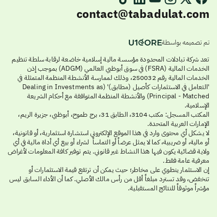
contact@tabadulat.com
تم تصميمه بواسطة
تعد شركة تبادلات المحدودة مؤسسة مالية إسلامية خاضعة لرقابة سلطة تنظيم
الخدمات المالية (FSRA) في سوق أبوظبي العالمي (ADGM) بموجب إذن
الخدمات المالية رقم 250032، وذلك لممارسة الأنشطة المنظمة المتمثلة في
'التعامل في الاستثمارات كأصيل (مطابق)' (Dealing in Investments as
Principal - Matched) والأنشطة المنظمة المتوافقة مع أحكام الشريعة
الإسلامية.
المكتب المسجل: مكتب 3104، الطابق 31، برج طموح، أبوظبي، جزيرة الريم،
الإمارات العربية المتحدة.
لا يشكل أي محتوى وارد في هذا الموقع الإلكتروني استشارة استثمارية، أو قانونية،
أو مالية، أو ضريبية، كما لا يمثل عرضاً أو التماساً لشراء أو بيع أي أداة مالية في أي
ولاية قضائية يكون فيها هذا النشاط غير قانوني. يتم توفير كافة المعلومات لأغراض
معرفية عامة فقط.
إن الاستثمار ينطوي على مخاطر؛ حيث يمكن أن ترتفع قيمة الاستثمارات أو
تنخفض، وقد تسترد مبلغاً أقل من رأس مالك الأصلي. كما أن الأداء السابق ليس
مؤشراً موثوقاً للنتائج المستقبلية.