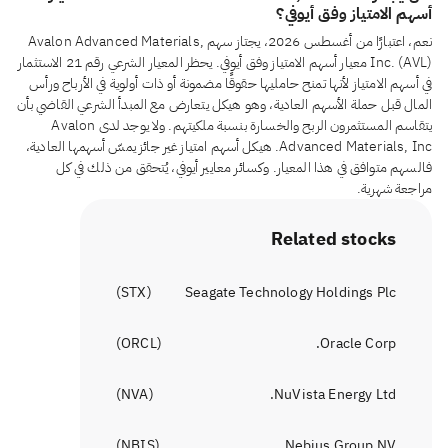
أسهم الامتياز وفق أيوفي؟
نعم، اعتبارًا من أغسطس 2026، يجتاز سهم Avalon Advanced Materials,
Inc. (AVL) معيار أسهم الامتياز وفق أيوفي. يحظر المعيار الشرعي رقم 21 الاستثمار
في أسهم الامتياز لأنها تمنح حامليها حقوقًا مضمونة أو ذات أولوية في الأرباح ورأس
المال قبل حملة الأسهم العادية، وهو هيكل يتعارض مع المبدأ الشرعي القاضي بأن
يتقاسم المستثمرون الربح والخسارة بنسبة ملكيتهم. ولا يوجد لدى Avalon
Advanced Materials, Inc. هيكل أسهم امتياز غير جائز يمسّ أسهمها العادية،
فالسهم متوافق في هذا المعيار. وكسائر معايير أيوفي، يُتحقق من ذلك في كل
مراجعة شهرية.
Related stocks
)
STX
(
Seagate Technology Holdings Plc
)
ORCL
(
Oracle Corp.
)
NVA
(
NuVista Energy Ltd.
)
NBIS
(
Nebius Group NV