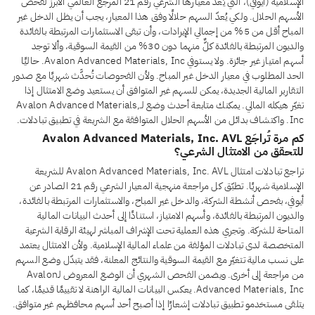
الإسلامية (أيوفي)، التي يُعدّ معيارها الشرعي رقم 21 المرجع العالمي الأبرز لفحص
الأسهم الحلال. ولكي يُعدّ السهم حلالًا وفق هذا المعيار، يجب أن يظل الدخل غير
المباح أقل من 5% من إجمالي الإيرادات، وأن تبقى الاستثمارات المرتبطة بالفائدة
والديون المرتبطة بالفائدة كلٌّ منهما دون 30% من القيمة السوقية، وألا توجد
أسهم امتياز غير جائزة. ولا يستوفي Avalon Advanced Materials, Inc. حاليًا
الحد المطلوب في معيار الدخل غير المباح. ولأن الفحوصات تُحدَّث شهريًا مع صدور
التقارير المالية الجديدة، يمكن للسهم غير المتوافق أن يستعيد وضع الامتثال إذا
تغيّر هيكله المالي. يمكنك متابعة أحدث وضع لـAvalon Advanced Materials,
Inc. واكتشاف بدائل من الأسهم الحلال المتوافقة مع الشريعة في تطبيق تبادلات.
كم مرة تُراجَع Avalon Advanced Materials, Inc. AVL
للتحقق من الامتثال الشرعي؟
تراجع تبادلات امتثال Avalon Advanced Materials, Inc. AVL للشريعة
الإسلامية شهريًا. تطبّق كل مراجعة منهجية المعيار الشرعي رقم 21 الصادر عن
أيوفي، بفحص أنشطة الشركة، والدخل غير المباح، والاستثمارات المرتبطة بالفائدة،
والديون المرتبطة بالفائدة، وأسهم الامتياز، استنادًا إلى أحدث البيانات المالية
المتاحة للشركة. وتجري هذه العملية تحت الإشراف المباشر لهيئة الرقابة الشرعية
المتخصصة لدى تبادلات المؤلفة من علماء المالية الإسلامية. ولأن الامتثال يعتمد
على نسب مالية تتغيّر مع القيمة السوقية والنتائج المعلنة، فقد يتبدّل وضع السهم
من مراجعة إلى أخرى. ويضمن الفحص الشهري أن الوضع المعروض لـAvalon
Advanced Materials, Inc. يعكس البيانات المالية الراهنة لا تقييمًا قديمًا، كما
يتلقى مستخدمو تطبيق تبادلات إشعارًا إذا أصبح أحد أسهم محافظهم غير متوافق.