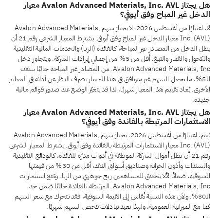
هل يجتاز Avalon Advanced Materials, Inc. AVL معيار
الدخل غير المباح وفق أيوفي؟
لا، اعتبارًا من أغسطس 2026، لا يجتاز سهم Avalon Advanced Materials,
Inc. (AVL) معيار الدخل غير المباح وفق أيوفي. يشترط المعيار الشرعي رقم 21 أن
يظل الدخل من المصادر غير المباحة، كالفائدة (الربا) والخدمات المالية التقليدية
والكحول والقمار والتبغ، أقل من 5% من إجمالي إيرادات الشركة. ويتجاوز دخل
Avalon Advanced Materials, Inc. من المصادر غير المباحة حاليًا سقف
الـ5%، ما يجعل السهم غير متوافق في هذا المعيار بصرف النظر عن أدائه في المعايير
الأخرى. يُعاد تقييم هذا المعيار شهريًا، لذا قد يتغيّر الوضع عند صدور قوائم مالية
جديدة.
هل يجتاز Avalon Advanced Materials, Inc. AVL معيار
الاستثمارات المرتبطة بالفائدة وفق أيوفي؟
نعم، اعتبارًا من أغسطس 2026، يجتاز سهم Avalon Advanced Materials,
Inc. (AVL) معيار الاستثمارات المرتبطة بالفائدة وفق أيوفي. يشترط المعيار الشرعي
رقم 21 أن تظل أموال الشركة الموظفة في أدوات مدرّة للفائدة، كالودائع التقليدية
والسندات وأذون الخزانة وصناديق أسواق النقد، أقل من 30% من قيمتها
السوقية، ضمانًا لألا يتحقق للمساهمين ربح جوهري من الربا. وتقع استثمارات
Avalon Advanced Materials, Inc. المرتبطة بالفائدة حاليًا ضمن حد
الـ30%. ولأن هذه النسبة تُقاس إلى القيمة السوقية، فقد تتحرك مع سعر السهم
كما مع الميزانية العمومية، ولهذا تعيد تبادلات فحص السهم شهريًا.