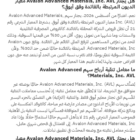
هل يجتاز Avalon Advanced Materials, Inc. AVL معيار
الديون المرتبطة بالفائدة وفق أيوفي؟
نعم، اعتبارًا من أغسطس 2026، يجتاز سهم Avalon Advanced Materials,
Inc. (AVL) معيار الديون المرتبطة بالفائدة وفق أيوفي. يشترط المعيار الشرعي رقم
21 أن تظل قروض الشركة المحمّلة بالفائدة، كالقروض المصرفية التقليدية
والسندات وما شابهها من تمويل ربوي، أقل من 30% من قيمتها السوقية، وذلك
للحد من تعرّض المساهمين للرفع المالي القائم على الفائدة. وتقع ديون Avalon
Advanced Materials, Inc. المرتبطة بالفائدة حاليًا ضمن حد الـ30%. ولأن
القيمة السوقية تتغيّر يوميًا، فقد تقترب نسبة الدين من الحد أو تبتعد عنه حتى دون
اقتراض جديد، ولهذا يُعاد تقييم هذا المعيار كل شهر.
ما معامل تنقية أرباح سهم Avalon Advanced
Materials, Inc. AVL؟
يُصنَّف سهم Avalon Advanced Materials, Inc. (AVL) حاليًا بوصفه غير
متوافق مع الشريعة، لذا لا يُطبَّق عليه معامل تنقية؛ إذ تُحتسب معاملات التنقية
للأسهم التي تجتاز معايير أيوفي فقط. والتنقية (التزكية) هي التصدّق بالجزء اليسير
من توزيعات الأرباح الناشئ عن مصادر عارضة غير مباحة، كالفوائد المكتسبة على
ودائع شركة متوافقة. أما الأسهم غير المتوافقة فمسألتها ليست التنقية بل الأهلية:
فبموجب المعيار الشرعي رقم 21 لا يتأهل السهم حاليًا استثمارًا حلالًا. وإذا عاد
Avalon Advanced Materials, Inc. إلى الامتثال في فحص شهري مقبل،
سيُنشر معامل تنقيته مع وضعه المحدّث في تطبيق تبادلات.
هل يجتاز Avalon Advanced Materials, Inc. AVL معيار