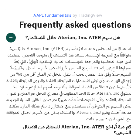
AAPL fundamentals
by TradingView
Frequently asked questions
هل سهم Aterian, Inc. ATER حلال للاستثمار؟
لا، اعتبارًا من أغسطس 2026، لا يُعدّ سهم Aterian, Inc. (ATER) حاليًا سهمًا
متوافقًا مع الشريعة الإسلامية. يستند هذا التصنيف إلى منهجية الفحص المعتمدة
لدى هيئة المحاسبة والمراجعة للمؤسسات المالية الإسلامية (أيوفي)، التي يُعدّ
معيارها الشرعي رقم 21 المرجع العالمي الأبرز لفحص الأسهم الحلال. ولكي يُعدّ
السهم حلالًا وفق هذا المعيار، يجب أن يظل الدخل غير المباح أقل من 5% من
إجمالي الإيرادات، وأن تبقى الاستثمارات المرتبطة بالفائدة والديون المرتبطة بالفائدة
كلٌّ منهما دون 30% من القيمة السوقية، وألا توجد أسهم امتياز غير جائزة. ولا
يستوفي Aterian, Inc. حاليًا الحد المطلوب في معياري الدخل غير المباح والديون
المرتبطة بالفائدة. ولأن الفحوصات تُحدَّث شهريًا مع صدور التقارير المالية الجديدة،
يمكن للسهم غير المتوافق أن يستعيد وضع الامتثال إذا تغيّر هيكله المالي. يمكنك
متابعة أحدث وضع لـAterian, Inc. واكتشاف بدائل من الأسهم الحلال المتوافقة
مع الشريعة في تطبيق تبادلات.
كم مرة تُراجَع Aterian, Inc. ATER للتحقق من الامتثال
الشرعي؟