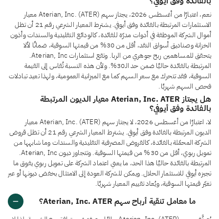
بالفائدة وفق أيوفي؟
نعم، اعتبارًا من أغسطس 2026، يجتاز سهم Aterian, Inc. (ATER) معيار
الاستثمارات المرتبطة بالفائدة وفق أيوفي. يشترط المعيار الشرعي رقم 21 أن تظل
أموال الشركة الموظفة في أدوات مدرّة للفائدة، كالودائع التقليدية والسندات وأذون
الخزانة وصناديق أسواق النقد، أقل من 30% من قيمتها السوقية، ضمانًا لألا
يتحقق للمساهمين ربح جوهري من الربا. وتقع استثمارات Aterian, Inc.
المرتبطة بالفائدة حاليًا ضمن حد الـ30%. ولأن هذه النسبة تُقاس إلى القيمة
السوقية، فقد تتحرك مع سعر السهم كما مع الميزانية العمومية، ولهذا تعيد تبادلات
فحص السهم شهريًا.
هل يجتاز Aterian, Inc. ATER معيار الديون المرتبطة
بالفائدة وفق أيوفي؟
لا، اعتبارًا من أغسطس 2026، لا يجتاز سهم Aterian, Inc. (ATER) معيار
الديون المرتبطة بالفائدة وفق أيوفي. يشترط المعيار الشرعي رقم 21 أن تظل قروض
الشركة المحمّلة بالفائدة، كالقروض المصرفية التقليدية والسندات وما شابهها من
تمويل ربوي، أقل من 30% من قيمتها السوقية. وتتجاوز ديون Aterian, Inc.
المرتبطة بالفائدة حاليًا هذا الحد، ما يعني اعتماد الشركة على تمويل ربوي يفوق ما
تجيزه أيوفي للاستثمار الحلال. ويمكن للشركة العودة إلى الامتثال بخفض ديونها أو عبر
تغيّر قيمتها السوقية، ويُعاد تقييم المعيار شهريًا.
ما معامل تنقية أرباح سهم Aterian, Inc. ATER؟