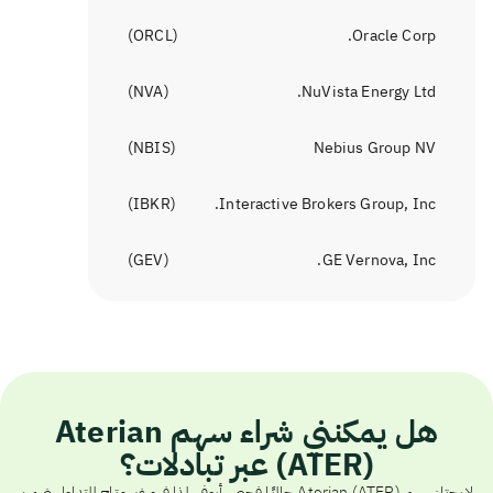
)
ORCL
(
Oracle Corp.
)
NVA
(
NuVista Energy Ltd.
)
NBIS
(
Nebius Group NV
)
IBKR
(
Interactive Brokers Group, Inc.
)
GEV
(
GE Vernova, Inc.
هل يمكنني شراء سهم Aterian
(ATER) عبر تبادلات؟
لا يجتاز سهم Aterian (ATER) حاليًا فحص أيوفي، لذا فهو غير متاح للتداول ضمن