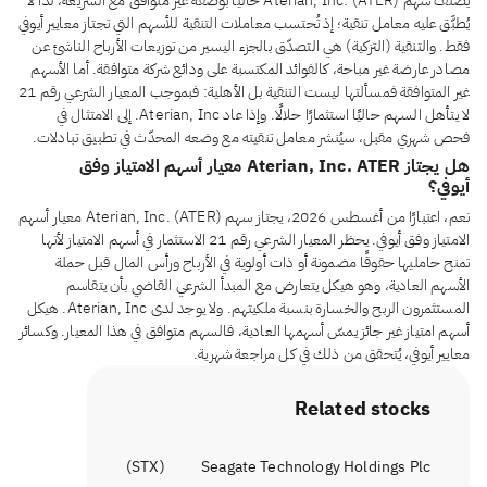
يُصنَّف سهم Aterian, Inc. (ATER) حاليًا بوصفه غير متوافق مع الشريعة، لذا لا
يُطبَّق عليه معامل تنقية؛ إذ تُحتسب معاملات التنقية للأسهم التي تجتاز معايير أيوفي
فقط. والتنقية (التزكية) هي التصدّق بالجزء اليسير من توزيعات الأرباح الناشئ عن
مصادر عارضة غير مباحة، كالفوائد المكتسبة على ودائع شركة متوافقة. أما الأسهم
غير المتوافقة فمسألتها ليست التنقية بل الأهلية: فبموجب المعيار الشرعي رقم 21
لا يتأهل السهم حاليًا استثمارًا حلالًا. وإذا عاد Aterian, Inc. إلى الامتثال في
فحص شهري مقبل، سيُنشر معامل تنقيته مع وضعه المحدّث في تطبيق تبادلات.
هل يجتاز Aterian, Inc. ATER معيار أسهم الامتياز وفق
أيوفي؟
نعم، اعتبارًا من أغسطس 2026، يجتاز سهم Aterian, Inc. (ATER) معيار أسهم
الامتياز وفق أيوفي. يحظر المعيار الشرعي رقم 21 الاستثمار في أسهم الامتياز لأنها
تمنح حامليها حقوقًا مضمونة أو ذات أولوية في الأرباح ورأس المال قبل حملة
الأسهم العادية، وهو هيكل يتعارض مع المبدأ الشرعي القاضي بأن يتقاسم
المستثمرون الربح والخسارة بنسبة ملكيتهم. ولا يوجد لدى Aterian, Inc. هيكل
أسهم امتياز غير جائز يمسّ أسهمها العادية، فالسهم متوافق في هذا المعيار. وكسائر
معايير أيوفي، يُتحقق من ذلك في كل مراجعة شهرية.
Related stocks
)
STX
(
Seagate Technology Holdings Plc