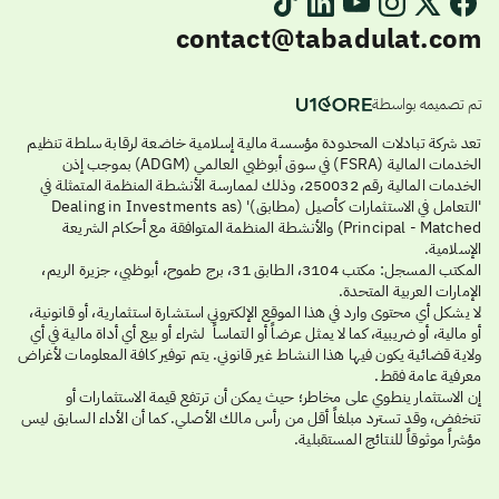
contact@tabadulat.com
تم تصميمه بواسطة
تعد شركة تبادلات المحدودة مؤسسة مالية إسلامية خاضعة لرقابة سلطة تنظيم
الخدمات المالية (FSRA) في سوق أبوظبي العالمي (ADGM) بموجب إذن
الخدمات المالية رقم 250032، وذلك لممارسة الأنشطة المنظمة المتمثلة في
'التعامل في الاستثمارات كأصيل (مطابق)' (Dealing in Investments as
Principal - Matched) والأنشطة المنظمة المتوافقة مع أحكام الشريعة
الإسلامية.
المكتب المسجل: مكتب 3104، الطابق 31، برج طموح، أبوظبي، جزيرة الريم،
الإمارات العربية المتحدة.
لا يشكل أي محتوى وارد في هذا الموقع الإلكتروني استشارة استثمارية، أو قانونية،
أو مالية، أو ضريبية، كما لا يمثل عرضاً أو التماساً لشراء أو بيع أي أداة مالية في أي
ولاية قضائية يكون فيها هذا النشاط غير قانوني. يتم توفير كافة المعلومات لأغراض
معرفية عامة فقط.
إن الاستثمار ينطوي على مخاطر؛ حيث يمكن أن ترتفع قيمة الاستثمارات أو
تنخفض، وقد تسترد مبلغاً أقل من رأس مالك الأصلي. كما أن الأداء السابق ليس
مؤشراً موثوقاً للنتائج المستقبلية.