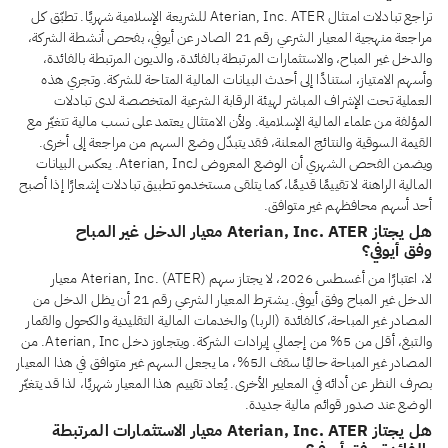
تراجع تبادلات امتثال Aterian, Inc. ATER للشريعة الإسلامية شهريًا. تطبّق كل
مراجعة منهجية المعيار الشرعي رقم 21 الصادر عن أيوفي، بفحص أنشطة الشركة،
والدخل غير المباح، والاستثمارات المرتبطة بالفائدة، والديون المرتبطة بالفائدة،
وأسهم الامتياز، استنادًا إلى أحدث البيانات المالية المتاحة للشركة. وتجري هذه
العملية تحت الإشراف المباشر لهيئة الرقابة الشرعية المتخصصة لدى تبادلات
المؤلفة من علماء المالية الإسلامية. ولأن الامتثال يعتمد على نسب مالية تتغيّر مع
القيمة السوقية والنتائج المعلنة، فقد يتبدّل وضع السهم من مراجعة إلى أخرى.
ويضمن الفحص الشهري أن الوضع المعروض لـAterian, Inc. يعكس البيانات
المالية الراهنة لا تقييمًا قديمًا، كما يتلقى مستخدمو تطبيق تبادلات إشعارًا إذا أصبح
أحد أسهم محافظهم غير متوافق.
هل يجتاز Aterian, Inc. ATER معيار الدخل غير المباح
وفق أيوفي؟
لا، اعتبارًا من أغسطس 2026، لا يجتاز سهم Aterian, Inc. (ATER) معيار
الدخل غير المباح وفق أيوفي. يشترط المعيار الشرعي رقم 21 أن يظل الدخل من
المصادر غير المباحة، كالفائدة (الربا) والخدمات المالية التقليدية والكحول والقمار
والتبغ، أقل من 5% من إجمالي إيرادات الشركة. ويتجاوز دخل Aterian, Inc. من
المصادر غير المباحة حاليًا سقف الـ5%، ما يجعل السهم غير متوافق في هذا المعيار
بصرف النظر عن أدائه في المعايير الأخرى. يُعاد تقييم هذا المعيار شهريًا، لذا قد يتغيّر
الوضع عند صدور قوائم مالية جديدة.
هل يجتاز Aterian, Inc. ATER معيار الاستثمارات المرتبطة