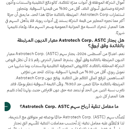
أموال الشركة الموظفة في أدوات مدرّة للفائدة، كالودائع التقليدية والسندات وأذون
الخزانة وصناديق أسواق النقد، أقل من 30% من قيمتها السوقية. وتتجاوز
استثمارات Astrotech Corp. المرتبطة بالفائدة حاليًا هذا الحد، ما يعني أن جزءًا
أكبر مما تجيزه المعايير من قيمة الشركة يستند إلى أدوات ربوية، فلا يتأهل السهم في
هذا المعيار. تتحرك النسبة مع الميزانية العمومية وسعر السهم معًا، ويُعاد تقييمها
شهريًا.
هل يجتاز Astrotech Corp. ASTC معيار الديون المرتبطة
بالفائدة وفق أيوفي؟
نعم، اعتبارًا من أغسطس 2026، يجتاز سهم Astrotech Corp. (ASTC) معيار
الديون المرتبطة بالفائدة وفق أيوفي. يشترط المعيار الشرعي رقم 21 أن تظل قروض
الشركة المحمّلة بالفائدة، كالقروض المصرفية التقليدية والسندات وما شابهها من
تمويل ربوي، أقل من 30% من قيمتها السوقية، وذلك للحد من تعرّض
المساهمين للرفع المالي القائم على الفائدة. وتقع ديون Astrotech Corp.
المرتبطة بالفائدة حاليًا ضمن حد الـ30%. ولأن القيمة السوقية تتغيّر يوميًا، فقد
تقترب نسبة الدين من الحد أو تبتعد عنه حتى دون اقتراض جديد، ولهذا يُعاد تقييم
هذا المعيار كل شهر.
ما معامل تنقية أرباح سهم Astrotech Corp. ASTC؟
يُصنَّف سهم Astrotech Corp. (ASTC) حاليًا بوصفه غير متوافق مع الشريعة،
لذا لا يُطبَّق عليه معامل تنقية؛ إذ تُحتسب معاملات التنقية للأسهم التي تجتاز