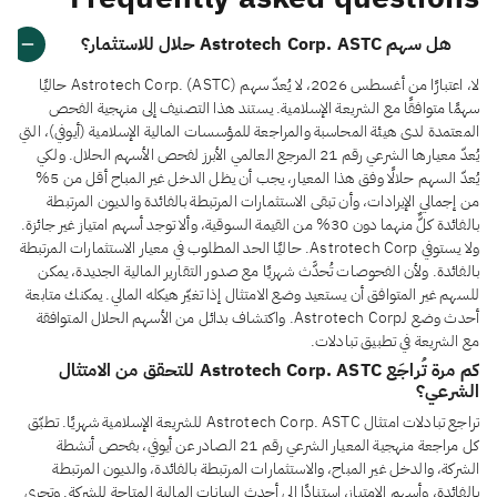
هل سهم Astrotech Corp. ASTC حلال للاستثمار؟
لا، اعتبارًا من أغسطس 2026، لا يُعدّ سهم Astrotech Corp. (ASTC) حاليًا
سهمًا متوافقًا مع الشريعة الإسلامية. يستند هذا التصنيف إلى منهجية الفحص
المعتمدة لدى هيئة المحاسبة والمراجعة للمؤسسات المالية الإسلامية (أيوفي)، التي
يُعدّ معيارها الشرعي رقم 21 المرجع العالمي الأبرز لفحص الأسهم الحلال. ولكي
يُعدّ السهم حلالًا وفق هذا المعيار، يجب أن يظل الدخل غير المباح أقل من 5%
من إجمالي الإيرادات، وأن تبقى الاستثمارات المرتبطة بالفائدة والديون المرتبطة
بالفائدة كلٌّ منهما دون 30% من القيمة السوقية، وألا توجد أسهم امتياز غير جائزة.
ولا يستوفي Astrotech Corp. حاليًا الحد المطلوب في معيار الاستثمارات المرتبطة
بالفائدة. ولأن الفحوصات تُحدَّث شهريًا مع صدور التقارير المالية الجديدة، يمكن
للسهم غير المتوافق أن يستعيد وضع الامتثال إذا تغيّر هيكله المالي. يمكنك متابعة
أحدث وضع لـAstrotech Corp. واكتشاف بدائل من الأسهم الحلال المتوافقة
مع الشريعة في تطبيق تبادلات.
كم مرة تُراجَع Astrotech Corp. ASTC للتحقق من الامتثال
الشرعي؟
تراجع تبادلات امتثال Astrotech Corp. ASTC للشريعة الإسلامية شهريًا. تطبّق
كل مراجعة منهجية المعيار الشرعي رقم 21 الصادر عن أيوفي، بفحص أنشطة
الشركة، والدخل غير المباح، والاستثمارات المرتبطة بالفائدة، والديون المرتبطة
بالفائدة، وأسهم الامتياز، استنادًا إلى أحدث البيانات المالية المتاحة للشركة. وتجري