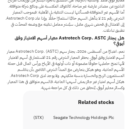
معايير أيوفي فقط. والتنقية (التزكية) هي التصدّق بالجزء اليسير من توزيعات الأرباح
الناشئ عن مصادر عارضة غير مباحة، كالفوائد المكتسبة على ودائع شركة متوافقة.
أما الأسهم غير المتوافقة فمسألتها ليست التنقية بل الأهلية: فبموجب المعيار
الشرعي رقم 21 لا يتأهل السهم حاليًا استثمارًا حلالًا. وإذا عاد Astrotech Corp.
إلى الامتثال في فحص شهري مقبل، سيُنشر معامل تنقيته مع وضعه المحدّث في
تطبيق تبادلات.
هل يجتاز Astrotech Corp. ASTC معيار أسهم الامتياز وفق
أيوفي؟
نعم، اعتبارًا من أغسطس 2026، يجتاز سهم Astrotech Corp. (ASTC) معيار
أسهم الامتياز وفق أيوفي. يحظر المعيار الشرعي رقم 21 الاستثمار في أسهم الامتياز
لأنها تمنح حامليها حقوقًا مضمونة أو ذات أولوية في الأرباح ورأس المال قبل حملة
الأسهم العادية، وهو هيكل يتعارض مع المبدأ الشرعي القاضي بأن يتقاسم
المستثمرون الربح والخسارة بنسبة ملكيتهم. ولا يوجد لدى Astrotech Corp.
هيكل أسهم امتياز غير جائز يمسّ أسهمها العادية، فالسهم متوافق في هذا المعيار.
وكسائر معايير أيوفي، يُتحقق من ذلك في كل مراجعة شهرية.
Related stocks
)
STX
(
Seagate Technology Holdings Plc