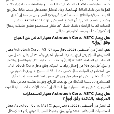
هذه العملية تحت الإشراف المباشر لهيئة الرقابة الشرعية المتخصصة لدى تبادلات
المؤلفة من علماء المالية الإسلامية. ولأن الامتثال يعتمد على نسب مالية تتغيّر مع
القيمة السوقية والنتائج المعلنة، فقد يتبدّل وضع السهم من مراجعة إلى أخرى.
ويضمن الفحص الشهري أن الوضع المعروض لـAstrotech Corp. يعكس
البيانات المالية الراهنة لا تقييمًا قديمًا، كما يتلقى مستخدمو تطبيق تبادلات إشعارًا
إذا أصبح أحد أسهم محافظهم غير متوافق.
هل يجتاز Astrotech Corp. ASTC معيار الدخل غير المباح
وفق أيوفي؟
نعم، اعتبارًا من أغسطس 2026، يجتاز سهم Astrotech Corp. (ASTC) معيار
الدخل غير المباح وفق أيوفي. يشترط المعيار الشرعي رقم 21 أن يظل الدخل من
المصادر غير المباحة، كالفائدة (الربا) والخدمات المالية التقليدية والكحول والقمار
والتبغ، أقل من 5% من إجمالي إيرادات الشركة. ويقع دخل Astrotech Corp.
من المصادر غير المباحة حاليًا ضمن حد الـ5% المسموح به. ومع ذلك، ينبغي
تنقية أي دخل عارض غير مباح حتى وإن كان ضمن الحد المسموح: إذ يتصدّق
المستثمرون بالنسبة المقابلة من توزيعات الأرباح، وفق ما يعكسه معامل تنقية
السهم. يُعاد تقييم هذا المعيار شهريًا استنادًا إلى أحدث الإفصاحات المالية للشركة.
هل يجتاز Astrotech Corp. ASTC معيار الاستثمارات
المرتبطة بالفائدة وفق أيوفي؟
لا، اعتبارًا من أغسطس 2026، لا يجتاز سهم Astrotech Corp. (ASTC) معيار
الاستثمارات المرتبطة بالفائدة وفق أيوفي. يشترط المعيار الشرعي رقم 21 أن تظل