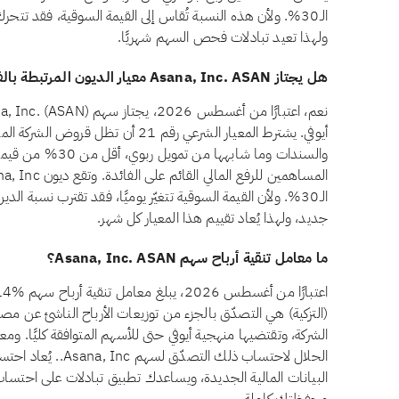
الـ30%. ولأن هذه النسبة تُقاس إلى القيمة السوقية، فقد تتح
ولهذا تعيد تبادلات فحص السهم شهريًا.
هل يجتاز Asana, Inc. ASAN معيار الديون المرتبطة بالفائدة وفق أيوفي؟
أيوفي. يشترط المعيار الشرعي رقم 21 أن 
والسندات وما شابهها 
الـ30%. ولأن القيمة السوقية تتغيّر يوميًا، فقد تقترب نسبة 
جديد، ولهذا يُعاد تقييم هذا المعيار كل شهر.
ما معامل تنقية أرباح سهم Asana, Inc. ASAN؟
(التزكية) هي التصدّق بالجزء من توزيعات الأرباح الناشئ عن مصا
الشركة، وتقتضيها منهجية أيوفي حتى للأسهم المتوافقة كليًا. ومع
الحلال لاحتساب ذلك ا
البيانات المالية الجديدة، ويساعدك تطبيق تبادلات على احتساب 