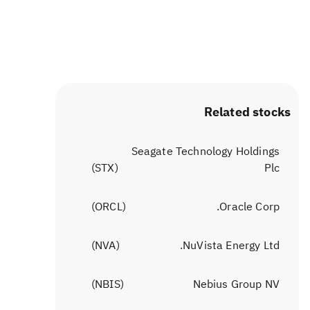
Related stocks
Seagate Technology Holdings
)
STX
(
Plc
)
ORCL
(
Oracle Corp.
)
NVA
(
NuVista Energy Ltd.
)
NBIS
(
Nebius Group NV