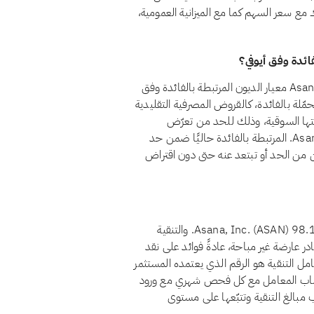
رك مع سعر السهم كما مع الميزانية العمومية،
نعم، اعتبارًا من أغسطس 2026، يجتاز سهم Asana, Inc. (ASAN) معيار الديون المرتبطة بالفائدة وفق
تظل قروض الشركة المحمّلة بالفائدة، كالقروض المصرفية التقليدية
من تمويل ربوي، أقل من 30% من قيمتها السوقية، وذلك للحد من تعرّض
المساهمين للرفع المالي القائم على الفائدة. وتقع ديون Asana, Inc. المرتبطة بالفائدة حاليًا ضمن حد
الدين من الحد أو تبتعد عنه حتى دون اقتراض
اعتبارًا من أغسطس 2026، يبلغ معامل تنقية أرباح سهم Asana, Inc. (ASAN) 98.14%. والتنقية
در عارضة غير مباحة، عادةً فوائد على نقد
امل التنقية هو الرقم الذي يعتمده المستثمر
لتصدّق لسهم Asana, Inc.. يُعاد احتساب المعامل مع كل فحص شهري مع ورود
مبالغ التنقية وتتبّعها على مستوى