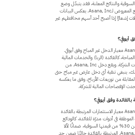
السوقية والنتائج المعلنة، فقد يتبدّل وضع
السهم من مراجعة إلى أخرى. ويضمن الفحص الشهري أن الوضع المعروض لـAsana, Inc. يعكس البيانات
ادلات إشعارًا إذا أصبح أحد أسهم محافظهم غير
نعم، اعتبارًا من أغسطس 2026، يجتاز سهم Asana, Inc. (ASAN) معيار الدخل غير المباح وفق أيوفي.
 المصادر غير المباحة، كالفائدة (الربا) والخدمات المالية
التقليدية والكحول والقمار والتبغ، أقل من 5% من إجمالي إيرادات الشركة. ويقع دخل Asana, Inc. من
 الـ5% المسموح به. ومع ذلك، ينبغي تنقية أي دخل عارض غير مباح حتى
مقابلة من توزيعات الأرباح، وفق ما يعكسه
 أحدث الإفصاحات المالية للشركة.
نعم، اعتبارًا من أغسطس 2026، يجتاز سهم Asana, Inc. (ASAN) معيار الاستثمارات المرتبطة بالفائدة
م 21 أن تظل أموال الشركة الموظفة في أدوات مدرّة للفائدة، كالودائع
التقليدية والسندات وأذون الخزانة وصناديق أسواق النقد، أقل من 30% من قيمتها السوقية، ضمانًا لألا
يتحقق للمساهمين ربح جوهري من الربا. وتقع استثمارات Asana, Inc. المرتبطة بالفائدة حاليًا ضمن حد