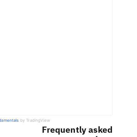
damentals
by TradingView
Frequently asked