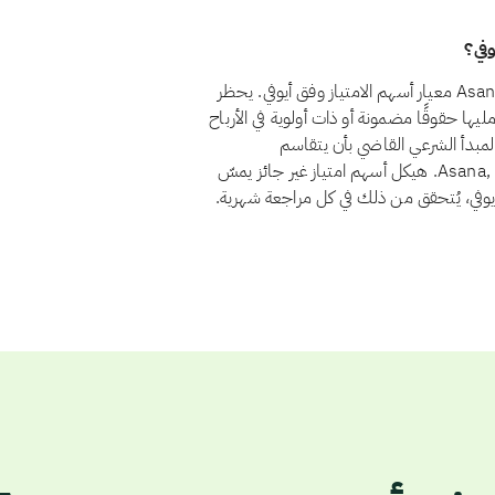
نعم، اعتبارًا من أغسطس 2026، يجتاز سهم Asana, Inc. (ASAN) معيار أسهم الامتياز وفق أيوفي. يحظر
نها تمنح حامليها حقوقًا مضمونة أو ذات أولوية في الأرباح
مبدأ الشرعي القاضي بأن يتقاسم
المستثمرون الربح والخسارة بنسبة ملكيتهم. ولا يوجد لدى Asana, Inc. هيكل أسهم امتياز غير جائز يمسّ
أيوفي، يُتحقق من ذلك في كل مراجعة شهرية.