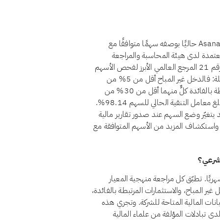
نعم، اعتبارًا من أغسطس 2026، يُصنَّف سهم Asana, Inc. (ASAN) حاليًا بوصفه سهمًا متوافقًا مع
عتمدة لدى هيئة المحاسبة والمراجعة
للمؤسسات المالية الإسلامية (أيوفي)، التي يُعدّ معيارها الشرعي رقم 21 المرجع العالمي الأبرز لفحص الأسهم
الحلال. يجتاز Asana, Inc. حاليًا معايير أيوفي المالية الأربعة كاملة: فالدخل غير المباح أقل من 5% من
إجمالي الإيرادات، والاستثمارات المرتبطة بالفائدة والديون المرتبطة بالفائدة كلٌّ منهما أقل من 30% من
القيمة السوقية، ولا توجد لدى الشركة أسهم امتياز غير جائزة. ويبلغ معامل التنقية الحالي للسهم 98.14%.
د يتغيّر وضع السهم عند صدور تقارير مالية
يدة. يمكنك دائمًا الاطلاع على الوضع الراهن لـAsana, Inc. واستكشاف المزيد من الأسهم المتوافقة مع
Asan للشريعة الإسلامية شهريًا. تطبّق كل مراجعة منهجية المعيار
لدخل غير المباح، والاستثمارات المرتبطة بالفائدة،
بيانات المالية المتاحة للشركة. وتجري هذه
دى تبادلات المؤلفة من علماء المالية