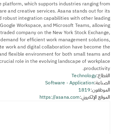
le platform, which supports industries ranging from
re and creative services. Asana stands out for its
d robust integration capabilities with other leading
k, Google Workspace, and Microsoft Teams, allowing
y traded company on the New York Stock Exchange,
t demand for efficient work management solutions,
ote work and digital collaboration have become the
 and flexible environment for both small teams and
crucial role in the evolving landscape of workplace
productivity.
القطاع:
Technology
الصناعة:
Software - Application
الموظفون:
1819
الموقع الإلكتروني:
https://asana.com