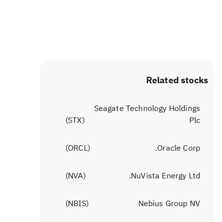
Related stocks
Seagate Technology Holdings
)
STX
(
Plc
)
ORCL
(
Oracle Corp.
)
NVA
(
NuVista Energy Ltd.
)
NBIS
(
Nebius Group NV