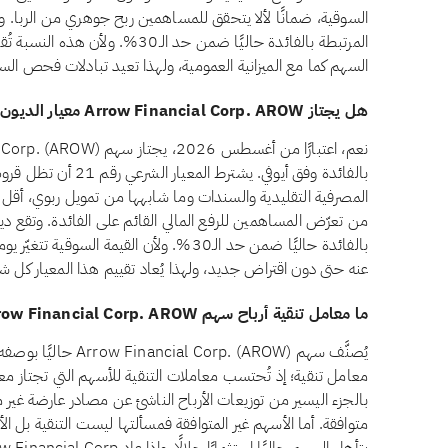
المرتبطة بالفائدة حاليًا ضمن حد الـ
السهم كما مع الميزانية العمومية، ولهذا تعيد تبادلات فحص الس
هل يجتاز Arrow Financial Corp. AROW معيار الديون المرتبطة بالفائدة وفق أيوفي؟
بالفائدة وفق أيوفي. يشتر
بالفائدة حاليًا ضمن حد الـ30%. ولأن القيمة ا
عنه حتى دون اقتراض جديد، ولهذا يُعاد تقييم هذا المعيار كل شه
ما معامل تنقية أرباح سهم Arrow Financial Corp. AROW؟
يُصنَّف سهم Corp. (AROW
معامل تنقية؛ إذ تُحتسب معاملات التنقية للأسهم التي تجتاز معاي
بالجزء اليسير من توزيعات الأرباح الناشئ عن مصادر عارضة غير م