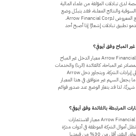
صة لدى تبادلات المؤلفة من علماء المالية
السوقية والنتائج المعلنة، فقد يتبدّل وضع
السهم من مراجعة إلى أخرى. ويضمن الفحص الشهري أن الوضع المعروض لـArrow Financial Corp.
خدمو تطبيق تبادلات إشعارًا إذا أصبح أحد
لا، اعتبارًا من أغسطس 2026، لا يجتاز سهم Arrow Financial Corp. (AROW) معيار الدخل غير المباح
قم 21 أن يظل الدخل من المصادر غير المباحة، كالفائدة (الربا) والخدمات
المالية التقليدية والكحول والقمار والتبغ، أقل من 5% من إجمالي إيرادات الشركة. ويتجاوز دخل Arrow
Financ. من المصادر غير المباحة حاليًا سقف الـ5%، ما يجعل السهم غير متوافق في هذا المعيار
 شهريًا، لذا قد يتغيّر الوضع عند صدور قوائم
نعم، اعتبارًا من أغسطس 2026، يجتاز سهم Arrow Financial Corp. (AROW) معيار الاستثمارات
بالفائدة وفق أيوفي. يشترط المعيار الشرعي رقم 21 أن تظل أموال الشركة الموظفة في أدوات مدرّة
للفائدة، كالودائع التقليدية والسندات وأذون الخزانة وصناديق أسواق النقد، أقل من 30% من قيمتها