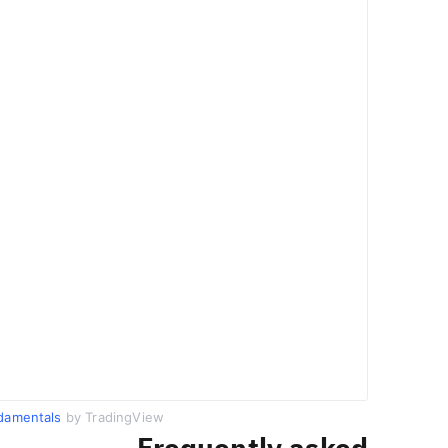
damentals
by TradingView