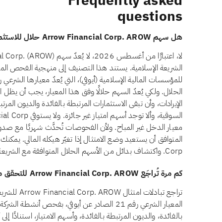
Frequently asked
questions
هل سهم Arrow Financial Corp. AROW حلال للاستثمار؟
الشريعة الإسلامية. يستند هذا التصنيف إلى منهجية الفحص الم
معيار الدخل غير المباح. ولأن الفحوصات تُحدَّث شهريًا مع صدور 
Corp. واكتشاف بدائل من الأسهم الحلال المتوافقة مع الشريعة في تطبيق تبادلات.
كم مرة تُراجَع Arrow Financial Corp. AROW للتحقق من الامتثال الشرعي؟
تراجع تبادلات
المعيار الشرعي رقم 21 الصادر عن أيوفي، بفحص أنشط
بالفائدة، والديون المرتبطة بالفائدة، وأسهم الامتياز، استنادًا إل