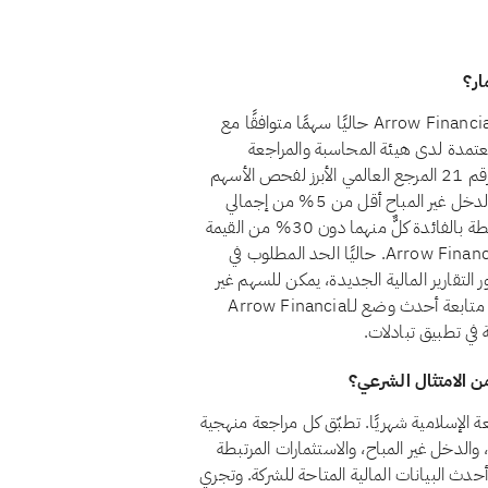
لا، اعتبارًا من أغسطس 2026، لا يُعدّ سهم Arrow Financial Corp. (AROW) حاليًا سهمًا متوافقًا مع
عتمدة لدى هيئة المحاسبة والمراجعة
للمؤسسات المالية الإسلامية (أيوفي)، التي يُعدّ معيارها الشرعي رقم 21 المرجع العالمي الأبرز لفحص الأسهم
الحلال. ولكي يُعدّ السهم حلالًا وفق هذا المعيار، يجب أن يظل الدخل غير المباح أقل من 5% من إجمالي
الإيرادات، وأن تبقى الاستثمارات المرتبطة بالفائدة والديون المرتبطة بالفائدة كلٌّ منهما دون 30% من القيمة
السوقية، وألا توجد أسهم امتياز غير جائزة. ولا يستوفي Arrow Financial Corp. حاليًا الحد المطلوب في
التقارير المالية الجديدة، يمكن للسهم غير
المتوافق أن يستعيد وضع الامتثال إذا تغيّر هيكله المالي. يمكنك متابعة أحدث وضع لـArrow Financial
 امتثال Arrow Financial Corp. AROW للشريعة الإسلامية شهريًا. تطبّق كل مراجعة منهجية
ة الشركة، والدخل غير المباح، والاستثمارات المرتبطة
ى أحدث البيانات المالية المتاحة للشركة. وتجري