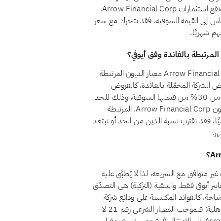
السوقية، ضمانًا لألا يتحقق للمساهمين ربح جوهري من الربا. وتقع استثمارات Arrow Financial Corp.
30%. ولأن هذه النسبة تُقاس إلى القيمة السوقية، فقد تتحرك مع سعر
هم شهريًا.
نعم، اعتبارًا من أغسطس 2026، يجتاز سهم Arrow Financial Corp. (AROW) معيار الديون المرتبطة
ط المعيار الشرعي رقم 21 أن تظل قروض الشركة المحمّلة بالفائدة، كالقروض
المصرفية التقليدية والسندات وما شابهها من تمويل ربوي، أقل من 30% من قيمتها السوقية، وذلك للحد
من تعرّض المساهمين للرفع المالي القائم على الفائدة. وتقع ديون Arrow Financial Corp. المرتبطة
لسوقية تتغيّر يوميًا، فقد تقترب نسبة الدين من الحد أو تبتعد
ر.
Arrow Financial ) حاليًا بوصفه غير متوافق مع الشريعة، لذا لا يُطبَّق عليه
ير أيوفي فقط. والتنقية (التزكية) هي التصدّق
باحة، كالفوائد المكتسبة على ودائع شركة
متوافقة. أما الأسهم غير المتوافقة فمسألتها ليست التنقية بل الأهلية: فبموجب المعيار الشرعي رقم 21 لا