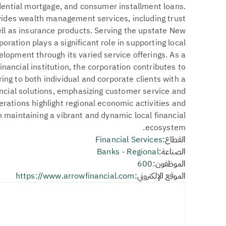
dential mortgage, and consumer installment loans.
ovides wealth management services, including trust
ll as insurance products. Serving the upstate New
oration plays a significant role in supporting local
opment through its varied service offerings. As a
ncial institution, the corporation contributes to
ring to both individual and corporate clients with a
ancial solutions, emphasizing customer service and
ations highlight regional economic activities and
 maintaining a vibrant and dynamic local financial
ecosystem.
القطاع:
Financial Services
الصناعة:
Banks - Regional
الموظفون:
600
الموقع الإلكتروني:
https://www.arrowfinancial.com