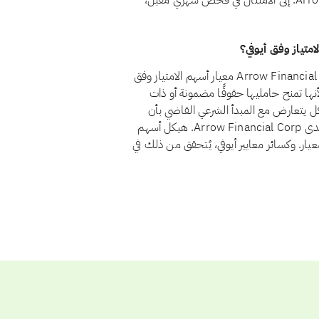
يتأهل السهم حاليًا استثمارًا حلالًا. وإذا عاد Arrow Financial Corp. إلى الامتثال في فحص شهري مقبل،
نعم، اعتبارًا من أغسطس 2026، يجتاز سهم Arrow Financial Corp. (AROW) معيار أسهم الامتياز وفق
ار في أسهم الامتياز لأنها تمنح حامليها حقوقًا مضمونة أو ذات
يكل يتعارض مع المبدأ الشرعي القاضي بأن
يتقاسم المستثمرون الربح والخسارة بنسبة ملكيتهم. ولا يوجد لدى Arrow Financial Corp. هيكل أسهم
عيار. وكسائر معايير أيوفي، يُتحقق من ذلك في