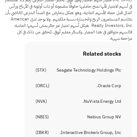
في أسهم الامتياز لأنها تمنح حامليها حقوقًا مضمونة أو ذات أولوية في الأرباح ورأس
المال قبل حملة الأسهم العادية، وهو هيكل يتعارض مع المبدأ الشرعي القاضي بأن
يتقاسم المستثمرون الربح والخسارة بنسبة ملكيتهم. ولا يوجد لدى American
Realty Investors, Inc. هيكل أسهم امتياز غير جائز يمسّ أسهمها العادية،
فالسهم متوافق في هذا المعيار. وكسائر معايير أيوفي، يُتحقق من ذلك في كل
مراجعة شهرية.
Related stocks
)
STX
(
Seagate Technology Holdings Plc
)
ORCL
(
Oracle Corp.
)
NVA
(
NuVista Energy Ltd.
)
NBIS
(
Nebius Group NV
)
IBKR
(
Interactive Brokers Group, Inc.