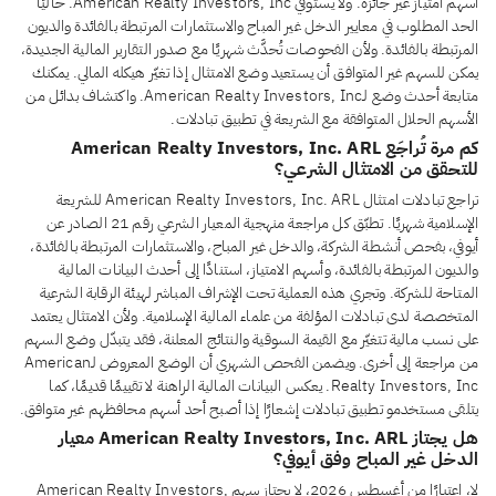
أسهم امتياز غير جائزة. ولا يستوفي American Realty Investors, Inc. حاليًا
الحد المطلوب في معايير الدخل غير المباح والاستثمارات المرتبطة بالفائدة والديون
المرتبطة بالفائدة. ولأن الفحوصات تُحدَّث شهريًا مع صدور التقارير المالية الجديدة،
يمكن للسهم غير المتوافق أن يستعيد وضع الامتثال إذا تغيّر هيكله المالي. يمكنك
متابعة أحدث وضع لـAmerican Realty Investors, Inc. واكتشاف بدائل من
الأسهم الحلال المتوافقة مع الشريعة في تطبيق تبادلات.
كم مرة تُراجَع American Realty Investors, Inc. ARL
للتحقق من الامتثال الشرعي؟
تراجع تبادلات امتثال American Realty Investors, Inc. ARL للشريعة
الإسلامية شهريًا. تطبّق كل مراجعة منهجية المعيار الشرعي رقم 21 الصادر عن
أيوفي، بفحص أنشطة الشركة، والدخل غير المباح، والاستثمارات المرتبطة بالفائدة،
والديون المرتبطة بالفائدة، وأسهم الامتياز، استنادًا إلى أحدث البيانات المالية
المتاحة للشركة. وتجري هذه العملية تحت الإشراف المباشر لهيئة الرقابة الشرعية
المتخصصة لدى تبادلات المؤلفة من علماء المالية الإسلامية. ولأن الامتثال يعتمد
على نسب مالية تتغيّر مع القيمة السوقية والنتائج المعلنة، فقد يتبدّل وضع السهم
من مراجعة إلى أخرى. ويضمن الفحص الشهري أن الوضع المعروض لـAmerican
Realty Investors, Inc. يعكس البيانات المالية الراهنة لا تقييمًا قديمًا، كما
يتلقى مستخدمو تطبيق تبادلات إشعارًا إذا أصبح أحد أسهم محافظهم غير متوافق.
هل يجتاز American Realty Investors, Inc. ARL معيار
الدخل غير المباح وفق أيوفي؟
لا، اعتبارًا من أغسطس 2026، لا يجتاز سهم American Realty Investors,