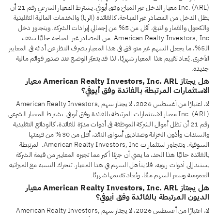
Inc. (ARL) معيار الدخل غير المباح وفق أيوفي. يشترط المعيار الشرعي رقم 21 أن
يظل الدخل من المصادر غير المباحة، كالفائدة (الربا) والخدمات المالية التقليدية
والكحول والقمار والتبغ، أقل من 5% من إجمالي إيرادات الشركة. ويتجاوز دخل
American Realty Investors, Inc. من المصادر غير المباحة حاليًا سقف
الـ5%، ما يجعل السهم غير متوافق في هذا المعيار بصرف النظر عن أدائه في المعايير
الأخرى. يُعاد تقييم هذا المعيار شهريًا، لذا قد يتغيّر الوضع عند صدور قوائم مالية
جديدة.
هل يجتاز American Realty Investors, Inc. ARL معيار
الاستثمارات المرتبطة بالفائدة وفق أيوفي؟
لا، اعتبارًا من أغسطس 2026، لا يجتاز سهم American Realty Investors,
Inc. (ARL) معيار الاستثمارات المرتبطة بالفائدة وفق أيوفي. يشترط المعيار الشرعي
رقم 21 أن تظل أموال الشركة الموظفة في أدوات مدرّة للفائدة، كالودائع التقليدية
والسندات وأذون الخزانة وصناديق أسواق النقد، أقل من 30% من قيمتها
السوقية. وتتجاوز استثمارات American Realty Investors, Inc. المرتبطة
بالفائدة حاليًا هذا الحد، ما يعني أن جزءًا أكبر مما تجيزه المعايير من قيمة الشركة
يستند إلى أدوات ربوية، فلا يتأهل السهم في هذا المعيار. تتحرك النسبة مع الميزانية
العمومية وسعر السهم معًا، ويُعاد تقييمها شهريًا.
هل يجتاز American Realty Investors, Inc. ARL معيار
الديون المرتبطة بالفائدة وفق أيوفي؟
لا، اعتبارًا من أغسطس 2026، لا يجتاز سهم American Realty Investors,