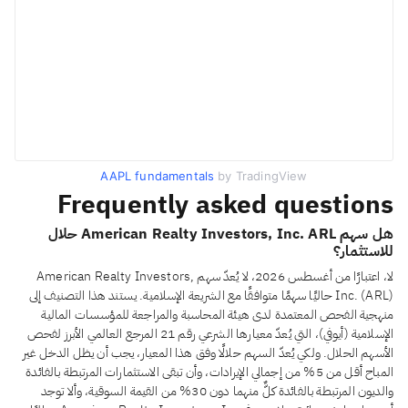
AAPL fundamentals
by TradingView
Frequently asked questions
هل سهم American Realty Investors, Inc. ARL حلال
للاستثمار؟
لا، اعتبارًا من أغسطس 2026، لا يُعدّ سهم American Realty Investors,
Inc. (ARL) حاليًا سهمًا متوافقًا مع الشريعة الإسلامية. يستند هذا التصنيف إلى
منهجية الفحص المعتمدة لدى هيئة المحاسبة والمراجعة للمؤسسات المالية
الإسلامية (أيوفي)، التي يُعدّ معيارها الشرعي رقم 21 المرجع العالمي الأبرز لفحص
الأسهم الحلال. ولكي يُعدّ السهم حلالًا وفق هذا المعيار، يجب أن يظل الدخل غير
المباح أقل من 5% من إجمالي الإيرادات، وأن تبقى الاستثمارات المرتبطة بالفائدة
والديون المرتبطة بالفائدة كلٌّ منهما دون 30% من القيمة السوقية، وألا توجد