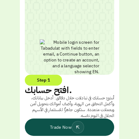
Step 1
افتح حسابك.
أنشئ حسابك في تبادلات خلال دقائق: أدخل بياناتك،
وأكمل التحقق من الهوية، وأضف أموالك بتحويل آمن
وبعملات متعددة. ستكون جاهزًا للاستثمار في الأسهم
الحلال في اليوم نفسه.
Trade Now