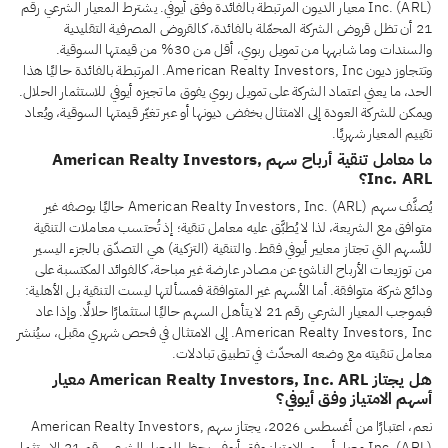
Inc. (ARL) معيار الديون المرتبطة بالفائدة وفق أيوفي. يشترط المعيار الشرعي رقم
21 أن تظل قروض الشركة المحمّلة بالفائدة، كالقروض المصرفية التقليدية
والسندات وما شابهها من تمويل ربوي، أقل من 30% من قيمتها السوقية.
وتتجاوز ديون American Realty Investors, Inc. المرتبطة بالفائدة حاليًا هذا
الحد، ما يعني اعتماد الشركة على تمويل ربوي يفوق ما تجيزه أيوفي للاستثمار الحلال.
ويمكن للشركة العودة إلى الامتثال بخفض ديونها أو عبر تغيّر قيمتها السوقية، ويُعاد
تقييم المعيار شهريًا.
ما معامل تنقية أرباح سهم American Realty Investors,
Inc. ARL؟
يُصنَّف سهم American Realty Investors, Inc. (ARL) حاليًا بوصفه غير
متوافق مع الشريعة، لذا لا يُطبَّق عليه معامل تنقية؛ إذ تُحتسب معاملات التنقية
للأسهم التي تجتاز معايير أيوفي فقط. والتنقية (التزكية) هي التصدّق بالجزء اليسير
من توزيعات الأرباح الناشئ عن مصادر عارضة غير مباحة، كالفوائد المكتسبة على
ودائع شركة متوافقة. أما الأسهم غير المتوافقة فمسألتها ليست التنقية بل الأهلية:
فبموجب المعيار الشرعي رقم 21 لا يتأهل السهم حاليًا استثمارًا حلالًا. وإذا عاد
American Realty Investors, Inc. إلى الامتثال في فحص شهري مقبل، سيُنشر
معامل تنقيته مع وضعه المحدّث في تطبيق تبادلات.
هل يجتاز American Realty Investors, Inc. ARL معيار
أسهم الامتياز وفق أيوفي؟
نعم، اعتبارًا من أغسطس 2026، يجتاز سهم American Realty Investors,
Inc. (ARL) معيار أسهم الامتياز وفق أيوفي. يحظر المعيار الشرعي رقم 21 الاستثمار