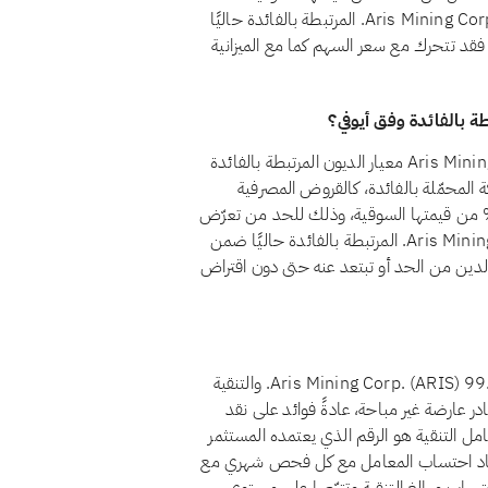
لألا يتحقق للمساهمين ربح جوهري من الربا. وتقع استثمارات Aris Mining Corp. المرتبطة بالفائدة حاليًا
وقية، فقد تتحرك مع سعر السهم كما مع الميزانية
نعم، اعتبارًا من أغسطس 2026، يجتاز سهم Aris Mining Corp. (ARIS) معيار الديون المرتبطة بالفائدة
قم 21 أن تظل قروض الشركة المحمّلة بالفائدة، كالقروض المصرفية
ليدية والسندات وما شابهها من تمويل ربوي، أقل من 30% من قيمتها السوقية، وذلك للحد من تعرّض
المساهمين للرفع المالي القائم على الفائدة. وتقع ديون Aris Mining Corp. المرتبطة بالفائدة حاليًا ضمن
نسبة الدين من الحد أو تبتعد عنه حتى دون اقتراض
اعتبارًا من أغسطس 2026، يبلغ معامل تنقية أرباح سهم Aris Mining Corp. (ARIS) 99.1%. والتنقية
در عارضة غير مباحة، عادةً فوائد على نقد
امل التنقية هو الرقم الذي يعتمده المستثمر
حتساب ذلك التصدّق لسهم Aris Mining Corp.. يُعاد احتساب المعامل مع كل فحص شهري مع