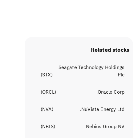
Related stocks
Seagate Technology Holdings
)
STX
(
Plc
)
ORCL
(
Oracle Corp.
)
NVA
(
NuVista Energy Ltd.
)
NBIS
(
Nebius Group NV