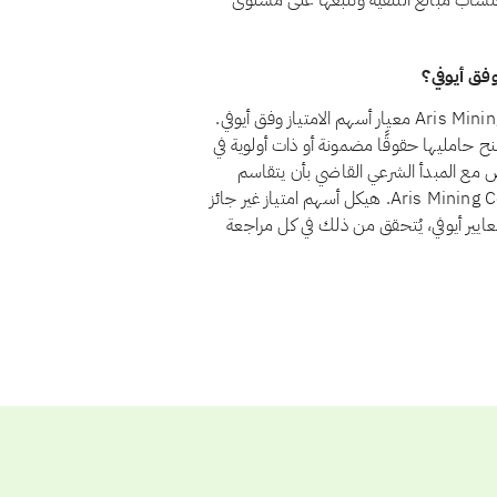
تساب مبالغ التنقية وتتبّعها على مستوى
نعم، اعتبارًا من أغسطس 2026، يجتاز سهم Aris Mining Corp. (ARIS) معيار أسهم الامتياز وفق أيوفي.
الامتياز لأنها تمنح حامليها حقوقًا مضمونة أو ذات أولوية في
ض مع المبدأ الشرعي القاضي بأن يتقاسم
المستثمرون الربح والخسارة بنسبة ملكيتهم. ولا يوجد لدى Aris Mining Corp. هيكل أسهم امتياز غير جائز
عايير أيوفي، يُتحقق من ذلك في كل مراجعة