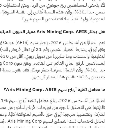
ضمن حد الـ30%. ولأن هذه النسبة تُقاس إلى القيمة الس
العمومية، ولهذا تعيد تبادلات فحص السهم شهريًا.
هل يجتاز Aris Mining Corp. ARIS معيار الديون المرتبطة بالفائدة وفق أيوفي؟
وفق أيوفي. يشترط المعيار الشرعي ر
التق
حد الـ30%. ولأن القيمة السوقية تتغيّر يوميًا، فقد تقترب 
جديد، ولهذا يُعاد تقييم هذا المعيار كل شهر.
ما معامل تنقية أرباح سهم Aris Mining Corp. ARIS؟
(التزكية) هي التصدّق بالجزء من توزيعات الأرباح الناشئ عن مصا
الشركة، وتقتضيها منهجية أيوفي حتى للأسهم المتوافقة كليًا. ومع
الحلال لا