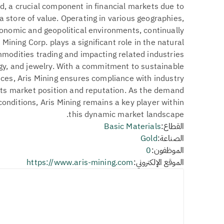
ld, a crucial component in financial markets due to
a store of value. Operating in various geographies,
nomic and geopolitical environments, continually
Mining Corp. plays a significant role in the natural
mmodities trading and impacting related industries
gy, and jewelry. With a commitment to sustainable
ices, Aris Mining ensures compliance with industry
its market position and reputation. As the demand
conditions, Aris Mining remains a key player within
this dynamic market landscape.
القطاع:
Basic Materials
الصناعة:
Gold
الموظفون:
0
الموقع الإلكتروني:
https://www.aris-mining.com