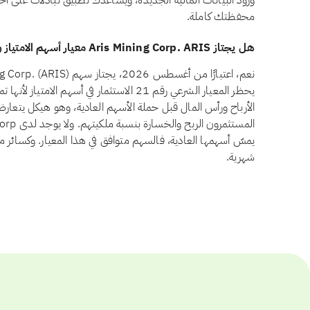
ورود البيانات المالية الجديدة، ويساعدك تطبيق تبادلات على اح
محفظتك كاملة.
هل يجتاز Aris Mining Corp. ARIS معيار أسهم الامتياز وفق أيوفي؟
يحظر المعيار الشرعي رقم 21 الاستثمار في أسهم 
الأرباح ورأس المال قبل حملة الأسهم العادية، وهو هيكل يتعار
يمسّ أسهمها العادية، فالسهم متوافق في هذا المعيار. وكسائر م
شهرية.