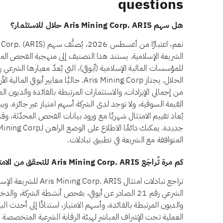
questions
هل سهم Aris Mining Corp. ARIS حلال للاستثمار؟
الشريعة الإسلامية. يستند هذا التصنيف إلى منهجية الفحص الم
يُعاد تقييم الامتثال شهريًا مع ورود بيانات الفحص المحدّثة، وق
المتوافقة مع الشريعة في تطبيق تبادلات.
كم مرة تُراجَع Aris Mining Corp. ARIS للتحقق من الامتثال الشرعي؟
تراجع تبادلات امتثال RIS
الشرعي رقم 21 الصادر عن أيوفي، بفحص أنشطة الشركة، وا
والديون المرتبطة بالفائدة، وأسهم الامتياز، استنادًا إلى أحدث ال
العملية تحت الإشراف المباشر لهيئة الرقابة الشرعية المتخصصة ل