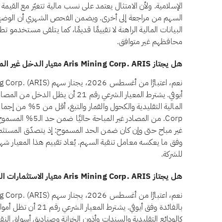
الإسلامية. ولأن الامتثال يعتمد على نسب مالية تتغيّر مع القيمة 
البيانات المالية الراهنة لا تقييمًا قديمًا، كما يتلقى مستخدمو ت
محافظهم غير متوافق.
هل يجتاز Aris Mining Corp. ARIS معيار الدخل غير المباح وفق أيوفي؟
أيوفي. يشترط المعيار الشرعي رقم 21 أن ي
Corp. من المصادر غير
غير مباح حتى وإن كان ضمن الحد المسموح: إذ يتصدّق المستثمرو
وفق ما يعكسه معامل تنقية السهم. يُعاد تقييم هذا المعيار شهريً
للشركة.
هل يجتاز Aris Mining Corp. ARIS معيار الاستثمارات المرتبطة بالفائدة وفق أيوفي؟
بالفائدة وفق أيوفي. يشتر