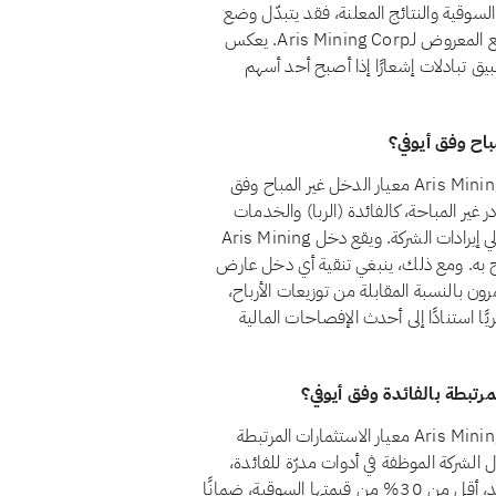
السوقية والنتائج المعلنة، فقد يتبدّل وضع
السهم من مراجعة إلى أخرى. ويضمن الفحص الشهري أن الوضع المعروض لـAris Mining Corp. يعكس
طبيق تبادلات إشعارًا إذا أصبح أحد أسهم
نعم، اعتبارًا من أغسطس 2026، يجتاز سهم Aris Mining Corp. (ARIS) معيار الدخل غير المباح وفق
ظل الدخل من المصادر غير المباحة، كالفائدة (الربا) والخدمات
المالية التقليدية والكحول والقمار والتبغ، أقل من 5% من إجمالي إيرادات الشركة. ويقع دخل Aris Mining
 المباحة حاليًا ضمن حد الـ5% المسموح به. ومع ذلك، ينبغي تنقية أي دخل عارض
ن بالنسبة المقابلة من توزيعات الأرباح،
ا استنادًا إلى أحدث الإفصاحات المالية
نعم، اعتبارًا من أغسطس 2026، يجتاز سهم Aris Mining Corp. (ARIS) معيار الاستثمارات المرتبطة
ط المعيار الشرعي رقم 21 أن تظل أموال الشركة الموظفة في أدوات مدرّة للفائدة،
كالودائع التقليدية والسندات وأذون الخزانة وصناديق أسواق النقد، أقل من 30% من قيمتها السوقية، ضمانًا