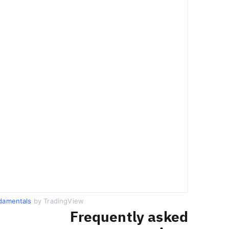
damentals
by TradingView
Frequently asked