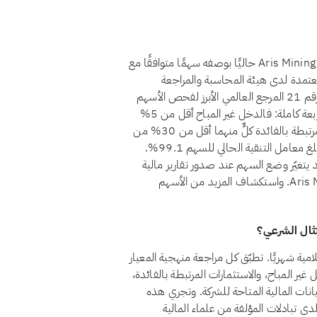
نعم، اعتبارًا من أغسطس 2026، يُصنَّف سهم Aris Mining Corp. (ARIS) حاليًا بوصفه سهمًا متوافقًا مع
عتمدة لدى هيئة المحاسبة والمراجعة
للمؤسسات المالية الإسلامية (أيوفي)، التي يُعدّ معيارها الشرعي رقم 21 المرجع العالمي الأبرز لفحص الأسهم
الحلال. يجتاز Aris Mining Corp. حاليًا معايير أيوفي المالية الأربعة كاملة: فالدخل غير المباح أقل من 5%
من إجمالي الإيرادات، والاستثمارات المرتبطة بالفائدة والديون المرتبطة بالفائدة كلٌّ منهما أقل من 30% من
القيمة السوقية، ولا توجد لدى الشركة أسهم امتياز غير جائزة. ويبلغ معامل التنقية الحالي للسهم 99.1%.
د يتغيّر وضع السهم عند صدور تقارير مالية
جديدة. يمكنك دائمًا الاطلاع على الوضع الراهن لـAris Mining Corp. واستكشاف المزيد من الأسهم
Aris Mining Corp. A للشريعة الإسلامية شهريًا. تطبّق كل مراجعة منهجية المعيار
لدخل غير المباح، والاستثمارات المرتبطة بالفائدة،
بيانات المالية المتاحة للشركة. وتجري هذه
دى تبادلات المؤلفة من علماء المالية