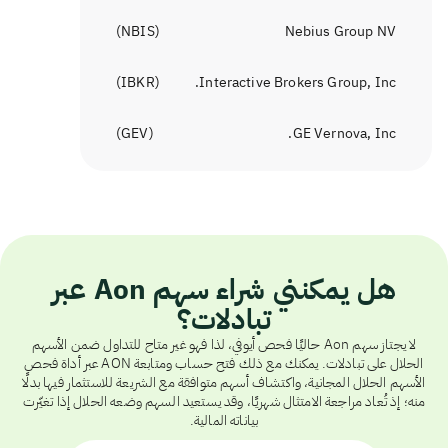
)
NBIS
(
Nebius Group NV
)
IBKR
(
Interactive Brokers Group, Inc.
)
GEV
(
GE Vernova, Inc.
هل يمكنني شراء سهم Aon عبر
تبادلات؟
لا يجتاز سهم Aon حاليًا فحص أيوفي، لذا فهو غير متاح للتداول ضمن الأسهم
الحلال على تبادلات. يمكنك مع ذلك فتح حساب ومتابعة AON عبر أداة فحص
الأسهم الحلال المجانية، واكتشاف أسهم متوافقة مع الشريعة للاستثمار فيها بدلًا
منه؛ إذ تُعاد مراجعة الامتثال شهريًا، وقد يستعيد السهم وضعه الحلال إذا تغيّرت
بياناته المالية.