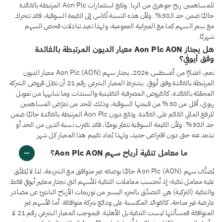
للمساهمين ربح جوهري من الربا. وتقع استثمارات Aon Plc المرتبطة بالفائدة
حاليًا ضمن حد الـ30%. ولأن هذه النسبة تُقاس إلى القيمة السوقية، فقد تتحرك
مع سعر السهم كما مع الميزانية العمومية، ولهذا تعيد تبادلات فحص السهم
شهريًا.
هل يجتاز Aon Plc AON معيار الديون المرتبطة بالفائدة
وفق أيوفي؟
نعم، اعتبارًا من أغسطس 2026، يجتاز سهم Aon Plc (AON) معيار الديون
المرتبطة بالفائدة وفق أيوفي. يشترط المعيار الشرعي رقم 21 أن تظل قروض الشركة
المحمّلة بالفائدة، كالقروض المصرفية التقليدية والسندات وما شابهها من تمويل
ربوي، أقل من 30% من قيمتها السوقية، وذلك للحد من تعرّض المساهمين
للرفع المالي القائم على الفائدة. وتقع ديون Aon Plc المرتبطة بالفائدة حاليًا ضمن
حد الـ30%. ولأن القيمة السوقية تتغيّر يوميًا، فقد تقترب نسبة الدين من الحد أو
تبتعد عنه حتى دون اقتراض جديد، ولهذا يُعاد تقييم هذا المعيار كل شهر.
ما معامل تنقية أرباح سهم Aon Plc AON؟
يُصنَّف سهم Aon Plc (AON) حاليًا بوصفه غير متوافق مع الشريعة، لذا لا يُطبَّق
عليه معامل تنقية؛ إذ تُحتسب معاملات التنقية للأسهم التي تجتاز معايير أيوفي فقط.
والتنقية (التزكية) هي التصدّق بالجزء اليسير من توزيعات الأرباح الناشئ عن مصادر
عارضة غير مباحة، كالفوائد المكتسبة على ودائع شركة متوافقة. أما الأسهم غير
المتوافقة فمسألتها ليست التنقية بل الأهلية: فبموجب المعيار الشرعي رقم 21 لا