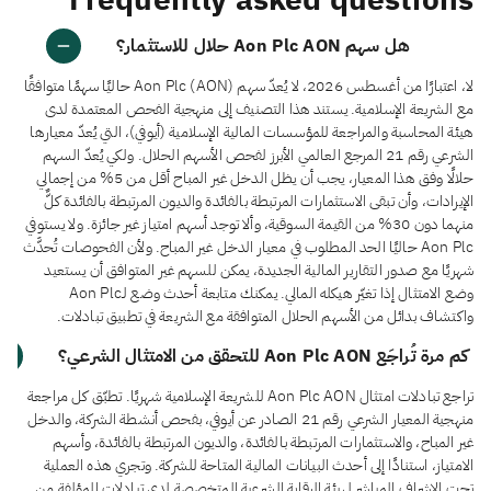
Frequently asked questions
هل سهم Aon Plc AON حلال للاستثمار؟
لا، اعتبارًا من أغسطس 2026، لا يُعدّ سهم Aon Plc (AON) حاليًا سهمًا متوافقًا
مع الشريعة الإسلامية. يستند هذا التصنيف إلى منهجية الفحص المعتمدة لدى
هيئة المحاسبة والمراجعة للمؤسسات المالية الإسلامية (أيوفي)، التي يُعدّ معيارها
الشرعي رقم 21 المرجع العالمي الأبرز لفحص الأسهم الحلال. ولكي يُعدّ السهم
حلالًا وفق هذا المعيار، يجب أن يظل الدخل غير المباح أقل من 5% من إجمالي
الإيرادات، وأن تبقى الاستثمارات المرتبطة بالفائدة والديون المرتبطة بالفائدة كلٌّ
منهما دون 30% من القيمة السوقية، وألا توجد أسهم امتياز غير جائزة. ولا يستوفي
Aon Plc حاليًا الحد المطلوب في معيار الدخل غير المباح. ولأن الفحوصات تُحدَّث
شهريًا مع صدور التقارير المالية الجديدة، يمكن للسهم غير المتوافق أن يستعيد
وضع الامتثال إذا تغيّر هيكله المالي. يمكنك متابعة أحدث وضع لـAon Plc
واكتشاف بدائل من الأسهم الحلال المتوافقة مع الشريعة في تطبيق تبادلات.
كم مرة تُراجَع Aon Plc AON للتحقق من الامتثال الشرعي؟
تراجع تبادلات امتثال Aon Plc AON للشريعة الإسلامية شهريًا. تطبّق كل مراجعة
منهجية المعيار الشرعي رقم 21 الصادر عن أيوفي، بفحص أنشطة الشركة، والدخل
غير المباح، والاستثمارات المرتبطة بالفائدة، والديون المرتبطة بالفائدة، وأسهم
الامتياز، استنادًا إلى أحدث البيانات المالية المتاحة للشركة. وتجري هذه العملية
تحت الإشراف المباشر لهيئة الرقابة الشرعية المتخصصة لدى تبادلات المؤلفة من