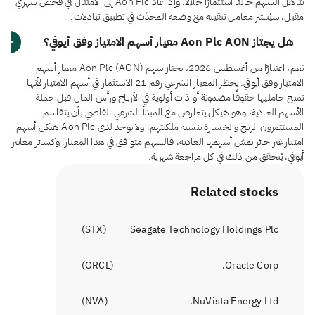
يتأهل السهم حاليًا استثمارًا حلالًا. وإذا عاد Aon Plc إلى الامتثال في فحص شهري
مقبل، سيُنشر معامل تنقيته مع وضعه المحدّث في تطبيق تبادلات.
هل يجتاز Aon Plc AON معيار أسهم الامتياز وفق أيوفي؟
نعم، اعتبارًا من أغسطس 2026، يجتاز سهم Aon Plc (AON) معيار أسهم
الامتياز وفق أيوفي. يحظر المعيار الشرعي رقم 21 الاستثمار في أسهم الامتياز لأنها
تمنح حامليها حقوقًا مضمونة أو ذات أولوية في الأرباح ورأس المال قبل حملة
الأسهم العادية، وهو هيكل يتعارض مع المبدأ الشرعي القاضي بأن يتقاسم
المستثمرون الربح والخسارة بنسبة ملكيتهم. ولا يوجد لدى Aon Plc هيكل أسهم
امتياز غير جائز يمسّ أسهمها العادية، فالسهم متوافق في هذا المعيار. وكسائر معايير
أيوفي، يُتحقق من ذلك في كل مراجعة شهرية.
Related stocks
)
STX
(
Seagate Technology Holdings Plc
)
ORCL
(
Oracle Corp.
)
NVA
(
NuVista Energy Ltd.