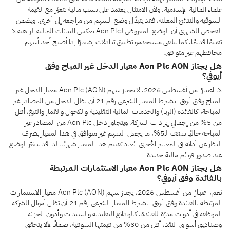
علماء المالية الإسلامية. ولأن الامتثال يعتمد على نسب مالية تتغيّر مع القيمة
السوقية والنتائج المعلنة، فقد يتبدّل وضع السهم من مراجعة إلى أخرى. ويضمن
الفحص الشهري أن الوضع المعروض لـAon Plc يعكس البيانات المالية الراهنة لا
تقييمًا قديمًا، كما يتلقى مستخدمو تطبيق تبادلات إشعارًا إذا أصبح أحد أسهم
محافظهم غير متوافق.
هل يجتاز Aon Plc AON معيار الدخل غير المباح وفق
أيوفي؟
لا، اعتبارًا من أغسطس 2026، لا يجتاز سهم Aon Plc (AON) معيار الدخل غير
المباح وفق أيوفي. يشترط المعيار الشرعي رقم 21 أن يظل الدخل من المصادر غير
المباحة، كالفائدة (الربا) والخدمات المالية التقليدية والكحول والقمار والتبغ، أقل
من 5% من إجمالي إيرادات الشركة. ويتجاوز دخل Aon Plc من المصادر غير
المباحة حاليًا سقف الـ5%، ما يجعل السهم غير متوافق في هذا المعيار بصرف
النظر عن أدائه في المعايير الأخرى. يُعاد تقييم هذا المعيار شهريًا، لذا قد يتغيّر الوضع
عند صدور قوائم مالية جديدة.
هل يجتاز Aon Plc AON معيار الاستثمارات المرتبطة
بالفائدة وفق أيوفي؟
نعم، اعتبارًا من أغسطس 2026، يجتاز سهم Aon Plc (AON) معيار الاستثمارات
المرتبطة بالفائدة وفق أيوفي. يشترط المعيار الشرعي رقم 21 أن تظل أموال الشركة
الموظفة في أدوات مدرّة للفائدة، كالودائع التقليدية والسندات وأذون الخزانة
وصناديق أسواق النقد، أقل من 30% من قيمتها السوقية، ضمانًا لألا يتحقق