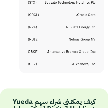
)
STX
(
Seagate Technology Holdings Plc
)
ORCL
(
Oracle Corp.
)
NVA
(
NuVista Energy Ltd.
)
NBIS
(
Nebius Group NV
)
IBKR
(
Interactive Brokers Group, Inc.
)
GEV
(
GE Vernova, Inc.
كيف يمكنني شراء سهم Yueda