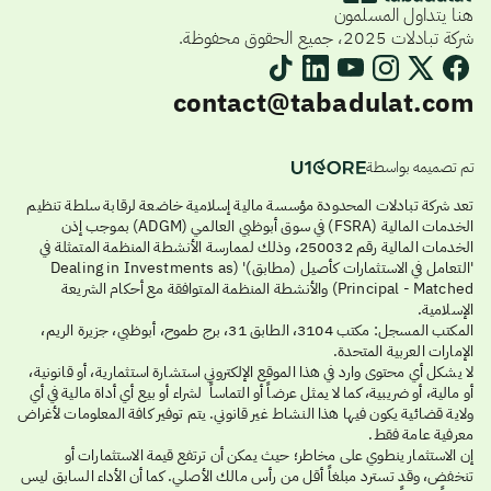
هنا يتداول المسلمون
شركة تبادلات 2025، جميع الحقوق محفوظة.
contact@tabadulat.com
تم تصميمه بواسطة
تعد شركة تبادلات المحدودة مؤسسة مالية إسلامية خاضعة لرقابة سلطة تنظيم
الخدمات المالية (FSRA) في سوق أبوظبي العالمي (ADGM) بموجب إذن
الخدمات المالية رقم 250032، وذلك لممارسة الأنشطة المنظمة المتمثلة في
'التعامل في الاستثمارات كأصيل (مطابق)' (Dealing in Investments as
Principal - Matched) والأنشطة المنظمة المتوافقة مع أحكام الشريعة
الإسلامية.
المكتب المسجل: مكتب 3104، الطابق 31، برج طموح، أبوظبي، جزيرة الريم،
الإمارات العربية المتحدة.
لا يشكل أي محتوى وارد في هذا الموقع الإلكتروني استشارة استثمارية، أو قانونية،
أو مالية، أو ضريبية، كما لا يمثل عرضاً أو التماساً لشراء أو بيع أي أداة مالية في أي
ولاية قضائية يكون فيها هذا النشاط غير قانوني. يتم توفير كافة المعلومات لأغراض
معرفية عامة فقط.
إن الاستثمار ينطوي على مخاطر؛ حيث يمكن أن ترتفع قيمة الاستثمارات أو
تنخفض، وقد تسترد مبلغاً أقل من رأس مالك الأصلي. كما أن الأداء السابق ليس