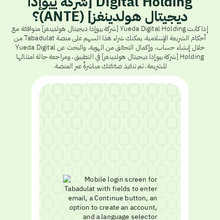
Digital Holding [شركة ييوإدا
ديجيتال هولدينغز] (ANTE)؟
إذا كانت Yueda Digital Holding [شركة ييوإدا ديجيتال هولدينغز] متوافقة مع
أحكام الشريعة الإسلامية، يمكنك شراء هذا السهم على منصة Tabadulat من
خلال إنشاء حساب، وإكمال التحقق من الهوية، والبحث عن Yueda Digital
Holding [شركة ييوإدا ديجيتال هولدينغز] في التطبيق، ومراجعة حالة امتثالها
للشريعة، ثم تنفيذ صفقتك مباشرةً عبر المنصة.