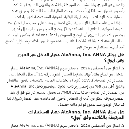
والدخل غير المباح، والاستثمارات المرتبطة بالفائدة، والديون المرتبطة بالفائدة،
وأسهم الامتياز، استنادًا إلى أحدث البيانات المالية المتاحة للشركة. وتجري هذه
العملية تحت الإشراف المباشر لهيئة الرقابة الشرعية المتخصصة لدى تبادلات
المؤلفة من علماء المالية الإسلامية. ولأن الامتثال يعتمد على نسب مالية تتغيّر مع
القيمة السوقية والنتائج المعلنة، فقد يتبدّل وضع السهم من مراجعة إلى أخرى.
ويضمن الفحص الشهري أن الوضع المعروض لـAleAnna, Inc. يعكس البيانات
المالية الراهنة لا تقييمًا قديمًا، كما يتلقى مستخدمو تطبيق تبادلات إشعارًا إذا أصبح
أحد أسهم محافظهم غير متوافق.
هل يجتاز AleAnna, Inc. ANNA معيار الدخل غير المباح
وفق أيوفي؟
لا، اعتبارًا من أغسطس 2026، لا يجتاز سهم AleAnna, Inc. (ANNA) معيار
الدخل غير المباح وفق أيوفي. يشترط المعيار الشرعي رقم 21 أن يظل الدخل من
المصادر غير المباحة، كالفائدة (الربا) والخدمات المالية التقليدية والكحول والقمار
والتبغ، أقل من 5% من إجمالي إيرادات الشركة. ويتجاوز دخل AleAnna, Inc.
من المصادر غير المباحة حاليًا سقف الـ5%، ما يجعل السهم غير متوافق في هذا
المعيار بصرف النظر عن أدائه في المعايير الأخرى. يُعاد تقييم هذا المعيار شهريًا، لذا
قد يتغيّر الوضع عند صدور قوائم مالية جديدة.
هل يجتاز AleAnna, Inc. ANNA معيار الاستثمارات
المرتبطة بالفائدة وفق أيوفي؟
لا، اعتبارًا من أغسطس 2026، لا يجتاز سهم AleAnna, Inc. (ANNA) معيار