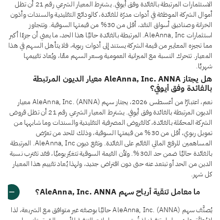
الاستثمارات المرتبطة بالفائدة وفق أيوفي. يشترط المعيار الشرعي رقم 21 أن تظل
أموال الشركة الموظفة في أدوات مدرّة للفائدة، كالودائع التقليدية والسندات وأذون
الخزانة وصناديق أسواق النقد، أقل من 30% من قيمتها السوقية. وتتجاوز
استثمارات AleAnna, Inc. المرتبطة بالفائدة حاليًا هذا الحد، ما يعني أن جزءًا أكبر
مما تجيزه المعايير من قيمة الشركة يستند إلى أدوات ربوية، فلا يتأهل السهم في هذا
المعيار. تتحرك النسبة مع الميزانية العمومية وسعر السهم معًا، ويُعاد تقييمها
شهريًا.
هل يجتاز AleAnna, Inc. ANNA معيار الديون المرتبطة
بالفائدة وفق أيوفي؟
نعم، اعتبارًا من أغسطس 2026، يجتاز سهم AleAnna, Inc. (ANNA) معيار
الديون المرتبطة بالفائدة وفق أيوفي. يشترط المعيار الشرعي رقم 21 أن تظل قروض
الشركة المحمّلة بالفائدة، كالقروض المصرفية التقليدية والسندات وما شابهها من
تمويل ربوي، أقل من 30% من قيمتها السوقية، وذلك للحد من تعرّض
المساهمين للرفع المالي القائم على الفائدة. وتقع ديون AleAnna, Inc. المرتبطة
بالفائدة حاليًا ضمن حد الـ30%. ولأن القيمة السوقية تتغيّر يوميًا، فقد تقترب نسبة
الدين من الحد أو تبتعد عنه حتى دون اقتراض جديد، ولهذا يُعاد تقييم هذا المعيار
كل شهر.
ما معامل تنقية أرباح سهم AleAnna, Inc. ANNA؟
يُصنَّف سهم AleAnna, Inc. (ANNA) حاليًا بوصفه غير متوافق مع الشريعة، لذا