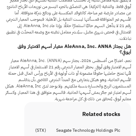
لا يُطبَّق عليه معامل تنقية؛ إذ تُحتسب معاملات التنقية للأسهم التي تجتاز معايير
أيوفي فقط. والتنقية (التزكية) هي التصدّق بالجزء اليسير من توزيعات الأرباح الناشئ
عن مصادر عارضة غير مباحة، كالفوائد المكتسبة على ودائع شركة متوافقة. أما
الأسهم غير المتوافقة فمسألتها ليست التنقية بل الأهلية: فبموجب المعيار الشرعي
رقم 21 لا يتأهل السهم حاليًا استثمارًا حلالًا. وإذا عاد AleAnna, Inc. إلى
الامتثال في فحص شهري مقبل، سيُنشر معامل تنقيته مع وضعه المحدّث في تطبيق
تبادلات.
هل يجتاز AleAnna, Inc. ANNA معيار أسهم الامتياز وفق
أيوفي؟
نعم، اعتبارًا من أغسطس 2026، يجتاز سهم AleAnna, Inc. (ANNA) معيار
أسهم الامتياز وفق أيوفي. يحظر المعيار الشرعي رقم 21 الاستثمار في أسهم الامتياز
لأنها تمنح حامليها حقوقًا مضمونة أو ذات أولوية في الأرباح ورأس المال قبل حملة
الأسهم العادية، وهو هيكل يتعارض مع المبدأ الشرعي القاضي بأن يتقاسم
المستثمرون الربح والخسارة بنسبة ملكيتهم. ولا يوجد لدى AleAnna, Inc. هيكل
أسهم امتياز غير جائز يمسّ أسهمها العادية، فالسهم متوافق في هذا المعيار. وكسائر
معايير أيوفي، يُتحقق من ذلك في كل مراجعة شهرية.
Related stocks
)
STX
(
Seagate Technology Holdings Plc