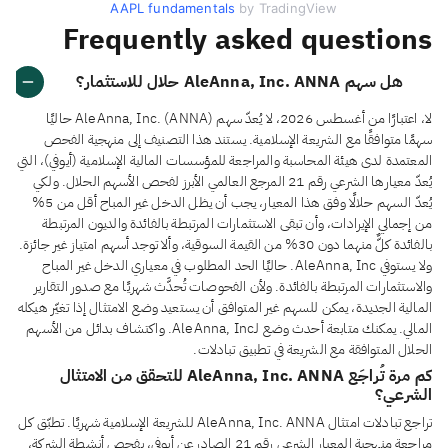
AAPL fundamentals
by TradingView
Frequently asked questions
هل سهم AleAnna, Inc. ANNA حلال للاستثمار؟
لا، اعتبارًا من أغسطس 2026، لا يُعدّ سهم AleAnna, Inc. (ANNA) حاليًا
سهمًا متوافقًا مع الشريعة الإسلامية. يستند هذا التصنيف إلى منهجية الفحص
المعتمدة لدى هيئة المحاسبة والمراجعة للمؤسسات المالية الإسلامية (أيوفي)، التي
يُعدّ معيارها الشرعي رقم 21 المرجع العالمي الأبرز لفحص الأسهم الحلال. ولكي
يُعدّ السهم حلالًا وفق هذا المعيار، يجب أن يظل الدخل غير المباح أقل من 5%
من إجمالي الإيرادات، وأن تبقى الاستثمارات المرتبطة بالفائدة والديون المرتبطة
بالفائدة كلٌّ منهما دون 30% من القيمة السوقية، وألا توجد أسهم امتياز غير جائزة.
ولا يستوفي AleAnna, Inc. حاليًا الحد المطلوب في معياري الدخل غير المباح
والاستثمارات المرتبطة بالفائدة. ولأن الفحوصات تُحدَّث شهريًا مع صدور التقارير
المالية الجديدة، يمكن للسهم غير المتوافق أن يستعيد وضع الامتثال إذا تغيّر هيكله
المالي. يمكنك متابعة أحدث وضع لـAleAnna, Inc. واكتشاف بدائل من الأسهم
الحلال المتوافقة مع الشريعة في تطبيق تبادلات.
كم مرة تُراجَع AleAnna, Inc. ANNA للتحقق من الامتثال
الشرعي؟
تراجع تبادلات امتثال AleAnna, Inc. ANNA للشريعة الإسلامية شهريًا. تطبّق كل
مراجعة منهجية المعيار الشرعي رقم 21 الصادر عن أيوفي، بفحص أنشطة الشركة،