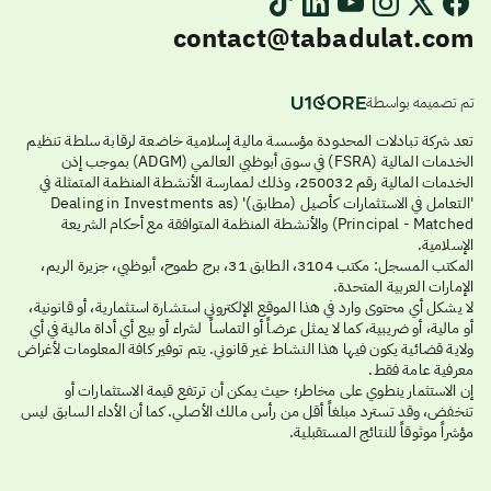
contact@tabadulat.com
تم تصميمه بواسطة
تعد شركة تبادلات المحدودة مؤسسة مالية إسلامية خاضعة لرقابة سلطة تنظيم
الخدمات المالية (FSRA) في سوق أبوظبي العالمي (ADGM) بموجب إذن
الخدمات المالية رقم 250032، وذلك لممارسة الأنشطة المنظمة المتمثلة في
'التعامل في الاستثمارات كأصيل (مطابق)' (Dealing in Investments as
Principal - Matched) والأنشطة المنظمة المتوافقة مع أحكام الشريعة
الإسلامية.
المكتب المسجل: مكتب 3104، الطابق 31، برج طموح، أبوظبي، جزيرة الريم،
الإمارات العربية المتحدة.
لا يشكل أي محتوى وارد في هذا الموقع الإلكتروني استشارة استثمارية، أو قانونية،
أو مالية، أو ضريبية، كما لا يمثل عرضاً أو التماساً لشراء أو بيع أي أداة مالية في أي
ولاية قضائية يكون فيها هذا النشاط غير قانوني. يتم توفير كافة المعلومات لأغراض
معرفية عامة فقط.
إن الاستثمار ينطوي على مخاطر؛ حيث يمكن أن ترتفع قيمة الاستثمارات أو
تنخفض، وقد تسترد مبلغاً أقل من رأس مالك الأصلي. كما أن الأداء السابق ليس
مؤشراً موثوقاً للنتائج المستقبلية.