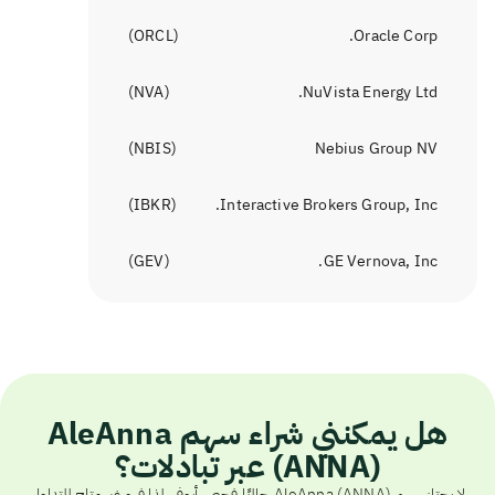
)
ORCL
(
Oracle Corp.
)
NVA
(
NuVista Energy Ltd.
)
NBIS
(
Nebius Group NV
)
IBKR
(
Interactive Brokers Group, Inc.
)
GEV
(
GE Vernova, Inc.
هل يمكنني شراء سهم AleAnna
(ANNA) عبر تبادلات؟
لا يجتاز سهم AleAnna (ANNA) حاليًا فحص أيوفي، لذا فهو غير متاح للتداول