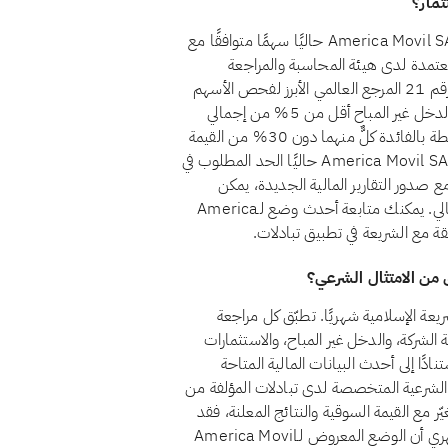
لا، اعتبارًا من أغسطس 2026، لا يُعدّ سهم America Movil SAB de CV (AMX) حاليًا سهمًا متوافقًا مع
عتمدة لدى هيئة المحاسبة والمراجعة
للمؤسسات المالية الإسلامية (أيوفي)، التي يُعدّ معيارها الشرعي رقم 21 المرجع العالمي الأبرز لفحص الأسهم
الحلال. ولكي يُعدّ السهم حلالًا وفق هذا المعيار، يجب أن يظل الدخل غير المباح أقل من 5% من إجمالي
الإيرادات، وأن تبقى الاستثمارات المرتبطة بالفائدة والديون المرتبطة بالفائدة كلٌّ منهما دون 30% من القيمة
السوقية، وألا توجد أسهم امتياز غير جائزة. ولا يستوفي America Movil SAB de CV حاليًا الحد المطلوب في
مع صدور التقارير المالية الجديدة، يمكن
للسهم غير المتوافق أن يستعيد وضع الامتثال إذا تغيّر هيكله المالي. يمكنك متابعة أحدث وضع لـAmerica
دلات امتثال America Movil SAB de CV AMX للشريعة الإسلامية شهريًا. تطبّق كل مراجعة
في، بفحص أنشطة الشركة، والدخل غير المباح، والاستثمارات
نادًا إلى أحدث البيانات المالية المتاحة
ة الشرعية المتخصصة لدى تبادلات المؤلفة من
ّر مع القيمة السوقية والنتائج المعلنة، فقد
يتبدّل وضع السهم من مراجعة إلى أخرى. ويضمن الفحص الشهري أن الوضع المعروض لـAmerica Movil