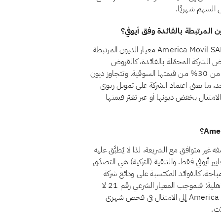
 السهم شهريًا.
لا، اعتبارًا من أغسطس 2026، لا يجتاز سهم America Movil SAB de CV (AMX) معيار الديون المرتبطة
ط المعيار الشرعي رقم 21 أن تظل قروض الشركة المحمّلة بالفائدة، كالقروض
المصرفية التقليدية والسندات وما شابهها من تمويل ربوي، أقل من 30% من قيمتها السوقية. وتتجاوز ديون
 حاليًا هذا الحد، ما يعني اعتماد الشركة على تمويل ربوي
لامتثال بخفض ديونها أو عبر تغيّر قيمتها
America Movil SAB de ) حاليًا بوصفه غير متوافق مع الشريعة، لذا لا يُطبَّق عليه
ير أيوفي فقط. والتنقية (التزكية) هي التصدّق
باحة، كالفوائد المكتسبة على ودائع شركة
متوافقة. أما الأسهم غير المتوافقة فمسألتها ليست التنقية بل الأهلية: فبموجب المعيار الشرعي رقم 21 لا
يتأهل السهم حاليًا استثمارًا حلالًا. وإذا عاد America Movil SAB de CV إلى الامتثال في فحص شهري
ت.