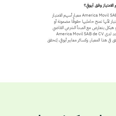
نعم، اعتبارًا من أغسطس 2026، يجتاز سهم America Movil SAB de CV (AMX) معيار أسهم الامتياز
2 الاستثمار في أسهم الامتياز لأنها تمنح حامليها حقوقًا مضمونة أو
هو هيكل يتعارض مع المبدأ الشرعي القاضي
بأن يتقاسم المستثمرون الربح والخسارة بنسبة ملكيتهم. ولا يوجد لدى America Movil SAB de CV
في هذا المعيار. وكسائر معايير أيوفي، يُتحقق