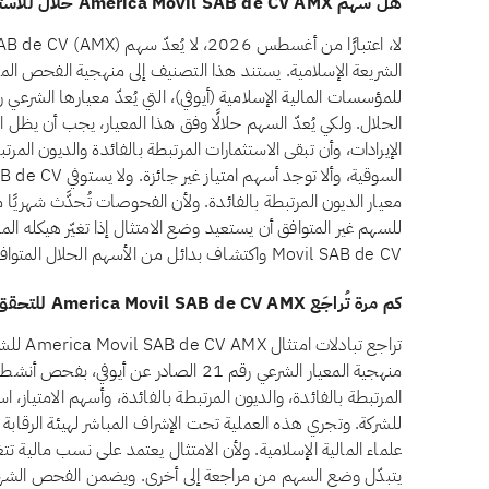
هل سهم America Movil SAB de CV AMX حلال للاستثمار؟
الشريعة الإسلامية. يستند هذا التصنيف إلى منهجية الفحص الم
معيار الديون المرتبطة بالفائدة. ولأن الفحوصات تُحدَّث شهريًا 
Movil SAB de CV واكتشاف بدائل من الأسهم الحلال المتوافقة مع الشريعة في تطبيق تبادلات.
كم مرة تُراجَع America Movil SAB de CV AMX للتحقق من الامتثال الشرعي؟
تراجع تبا
منهجية المعيار الشرعي رقم 21 الصادر عن أيو
المرتبطة بالفائدة، والديون المرتبطة بالفائدة، وأسهم الامتياز، است
للشركة. وتجري هذه العملية تحت الإشراف المباشر لهيئة الرقاب
علماء المالية الإسلامية. ولأن الامتثال يعتمد على نسب مالية تتغي