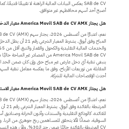
SAB de CV يعكس البيانات المالية الراهنة لا تقييمًا قديم
أصبح أحد أسهم محافظهم غير متوافق.
هل يجتاز America Movil SAB de CV AMX معيار الدخل غير المباح وفق أيوفي؟
المباح وفق أيوفي. يشترط الم
وال
ينبغي تنقية أي دخل عارض غير مباح حتى وإن كان ضمن الحد ال
المقابلة من توزيعات الأرباح، وفق ما يعكسه معامل تنقية السهم. يُ
أحدث الإفصاحات المالية للشركة.
هل يجتاز America Movil SAB de CV AMX معيار الاستثمارات المرتبطة بالفائدة وفق أيوفي؟
المرتبطة 
CV المرتبطة بالفائدة حاليًا ضمن