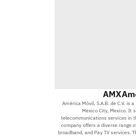
AMX
Ame
América Móvil, S.A.B. de C.V. i
Mexico City, Mexico. It 
telecommunications services in th
company offers a diverse range of 
broadband, and Pay TV services. T