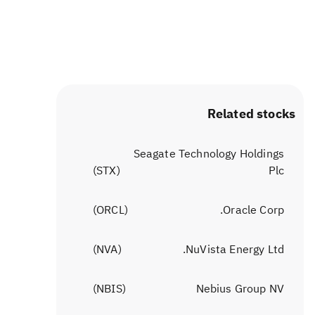
Related stocks
Seagate Technology Holdings
)
STX
(
Plc
)
ORCL
(
Oracle Corp.
)
NVA
(
NuVista Energy Ltd.
)
NBIS
(
Nebius Group NV