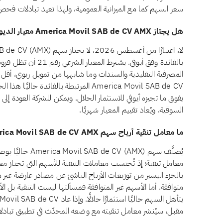
سعر السهم كما مع الميزانية العمومية، ولهذا تعيد تبادلات فحص
هل يجتاز America Movil SAB de CV AMX معيار الديون المرتبطة بالفائدة وفق أيوفي؟
بالفائدة وفق أيوفي. يشتر
America Movil SAB de CV المرتبطة بالفائدة
يفوق ما تجيزه أيوفي للاستثمار الحلال. ويمكن للشركة العودة إلى ا
السوقية، ويُعاد تقييم المعيار شهريًا.
ما معامل تنقية أرباح سهم America Movil SAB de CV AMX؟
يُصنَّف سهم CV (AMX
معامل تنقية؛ إذ تُحتسب معاملات التنقية للأسهم التي تجتاز معاي
بالجزء اليسير من توزيعات الأرباح الناشئ عن مصادر عارضة غير م
مقبل، سيُنشر معامل تنقيته مع وضعه المحدّث في تطبيق تبادلا