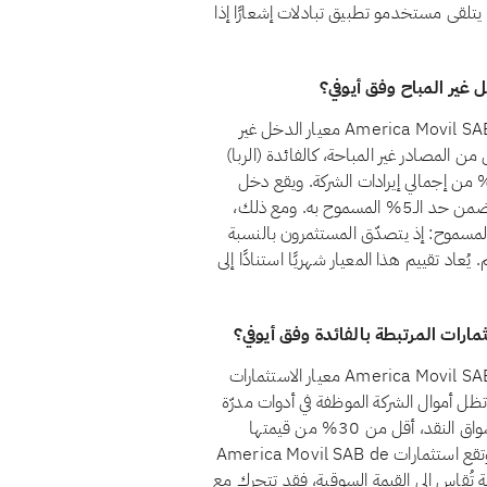
ًا، كما يتلقى مستخدمو تطبيق تبادلات إشعارًا إذا
نعم، اعتبارًا من أغسطس 2026، يجتاز سهم America Movil SAB de CV (AMX) معيار الدخل غير
عيار الشرعي رقم 21 أن يظل الدخل من المصادر غير المباحة، كالفائدة (الربا)
خدمات المالية التقليدية والكحول والقمار والتبغ، أقل من 5% من إجمالي إيرادات الشركة. ويقع دخل
America Movil SAB de CV من المصادر غير المباحة حاليًا ضمن حد الـ5% المسموح به. ومع ذلك،
مسموح: إذ يتصدّق المستثمرون بالنسبة
عاد تقييم هذا المعيار شهريًا استنادًا إلى
نعم، اعتبارًا من أغسطس 2026، يجتاز سهم America Movil SAB de CV (AMX) معيار الاستثمارات
بالفائدة وفق أيوفي. يشترط المعيار الشرعي رقم 21 أن تظل أموال الشركة الموظفة في أدوات مدرّة
للفائدة، كالودائع التقليدية والسندات وأذون الخزانة وصناديق أسواق النقد، أقل من 30% من قيمتها
السوقية، ضمانًا لألا يتحقق للمساهمين ربح جوهري من الربا. وتقع استثمارات America Movil SAB de
 حد الـ30%. ولأن هذه النسبة تُقاس إلى القيمة السوقية، فقد تتحرك مع