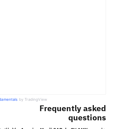
damentals
by TradingView
Frequently asked
questions