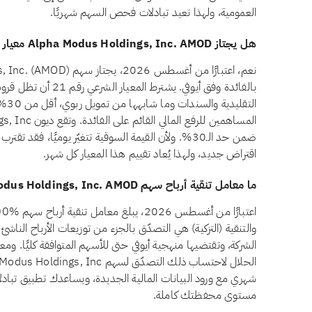
العمومية، ولهذا تعيد تبادلات فحص السهم شهريًا.
هل يجتاز Alpha Modus Holdings, Inc. AMOD معيار الديون المرتبطة بالفائدة وفق أيوفي؟
بالفائدة وفق أيوفي. يش
التق
ضمن حد الـ30%. ولأن القيمة السوقية تتغيّر يوميًا، فق
اقتراض جديد، ولهذا يُعاد تقييم هذا المعيار كل شهر.
ما معامل تنقية أرباح سهم Alpha Modus Holdings, Inc. AMOD؟
والتنقية (التزكية) هي التصدّق بالجزء من توزيعات الأرباح الناش
الشركة، وتقتضيها منهجية أيوفي حتى للأسهم المتوافقة كليًا. ومع
شهري مع ورود البيانات المالية الجديدة، ويساعدك تطبيق تبادلا
مستوى محفظتك كاملة.