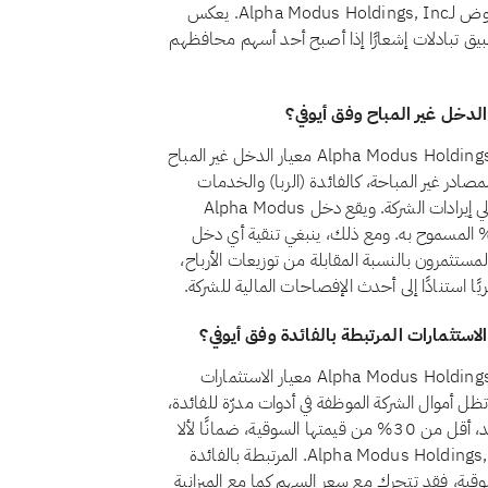
من مراجعة إلى أخرى. ويضمن الفحص الشهري أن الوضع المعروض لـAlpha Modus Holdings, Inc. يعكس
 تطبيق تبادلات إشعارًا إذا أصبح أحد أسهم محافظهم
نعم، اعتبارًا من أغسطس 2026، يجتاز سهم Alpha Modus Holdings, Inc. (AMOD) معيار الدخل غير المباح
قم 21 أن يظل الدخل من المصادر غير المباحة، كالفائدة (الربا) والخدمات
المالية التقليدية والكحول والقمار والتبغ، أقل من 5% من إجمالي إيرادات الشركة. ويقع دخل Alpha Modus
Holdings, . من المصادر غير المباحة حاليًا ضمن حد الـ5% المسموح به. ومع ذلك، ينبغي تنقية أي دخل
تثمرون بالنسبة المقابلة من توزيعات الأرباح،
ا استنادًا إلى أحدث الإفصاحات المالية للشركة.
نعم، اعتبارًا من أغسطس 2026، يجتاز سهم Alpha Modus Holdings, Inc. (AMOD) معيار الاستثمارات
 بالفائدة وفق أيوفي. يشترط المعيار الشرعي رقم 21 أن تظل أموال الشركة الموظفة في أدوات مدرّة للفائدة،
كالودائع التقليدية والسندات وأذون الخزانة وصناديق أسواق النقد، أقل من 30% من قيمتها السوقية، ضمانًا لألا
يتحقق للمساهمين ربح جوهري من الربا. وتقع استثمارات Alpha Modus Holdings, Inc. المرتبطة بالفائدة
القيمة السوقية، فقد تتحرك مع سعر السهم كما مع الميزانية