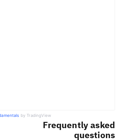
damentals
by TradingView
Frequently asked
questions