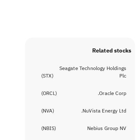
Related stocks
Seagate Technology Holdings
)
STX
(
Plc
)
ORCL
(
Oracle Corp.
)
NVA
(
NuVista Energy Ltd.
)
NBIS
(
Nebius Group NV