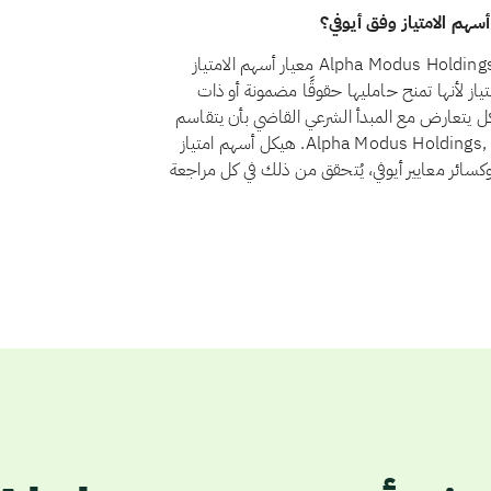
نعم، اعتبارًا من أغسطس 2026، يجتاز سهم Alpha Modus Holdings, Inc. (AMOD) معيار أسهم الامتياز
21 الاستثمار في أسهم الامتياز لأنها تمنح حامليها حقوقًا مضمونة أو ذات
يكل يتعارض مع المبدأ الشرعي القاضي بأن يتقاسم
المستثمرون الربح والخسارة بنسبة ملكيتهم. ولا يوجد لدى Alpha Modus Holdings, Inc. هيكل أسهم امتياز
وكسائر معايير أيوفي، يُتحقق من ذلك في كل مراجعة