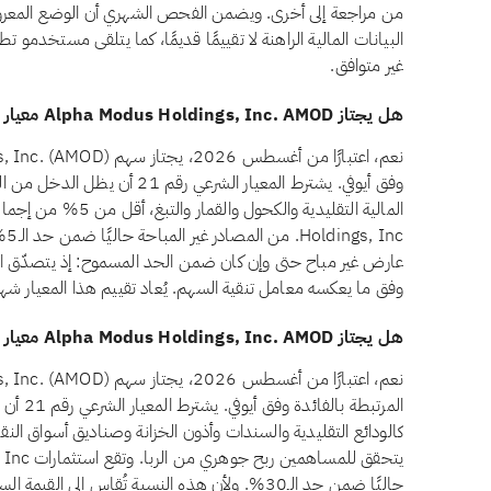
البيانات المالية الراهنة لا تقييمًا قديمًا، كما يتلقى مستخدمو
غير متوافق.
هل يجتاز Alpha Modus Holdings, Inc. AMOD معيار الدخل غير المباح وفق أيوفي؟
وفق أيوفي. يشترط المعيار الشرعي ر
Inc
عارض غير مباح حتى وإن كان ضمن الحد المسموح: إذ يتصدّق المس
وفق ما يعكسه معامل تنقية السهم. يُعاد تقييم هذا المعيار شهريً
هل يجتاز Alpha Modus Holdings, Inc. AMOD معيار الاستثمارات المرتبطة بالفائدة وفق أيوفي؟
المرتبطة
حاليًا ضمن حد الـ30%. ولأن هذه النسبة تُقاس إلى 