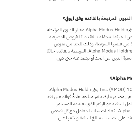
نعم، اعتبارًا من أغسطس 2026، يجتاز سهم Alpha Modus Holdings, Inc. (AMOD) معيار الديون المرتبطة
ترط المعيار الشرعي رقم 21 أن تظل قروض الشركة المحمّلة بالفائدة، كالقروض المصرفية
ليدية والسندات وما شابهها من تمويل ربوي، أقل من 30% من قيمتها السوقية، وذلك للحد من تعرّض
المساهمين للرفع المالي القائم على الفائدة. وتقع ديون Alpha Modus Holdings, Inc. المرتبطة بالفائدة حاليًا
د تقترب نسبة الدين من الحد أو تبتعد عنه حتى دون
اعتبارًا من أغسطس 2026، يبلغ معامل تنقية أرباح سهم Alpha Modus Holdings, Inc. (AMOD) 100%.
ئ عن مصادر عارضة غير مباحة، عادةً فوائد على نقد
امل التنقية هو الرقم الذي يعتمده المستثمر
الحلال لاحتساب ذلك التصدّق لسهم Alpha Modus Holdings, Inc.. يُعاد احتساب المعامل مع كل فحص
ت على احتساب مبالغ التنقية وتتبّعها على