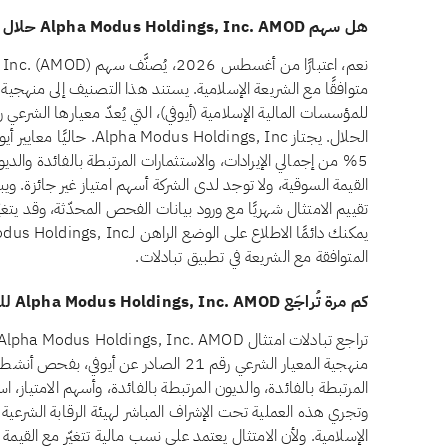
هل سهم Alpha Modus Holdings, Inc. AMOD حلال للاستثمار؟
متوافقًا مع الشريعة الإسلامية. يستند هذا التصنيف إلى منهجي
الحلال. يجتاز Holdings, Inc
تقييم الامتثال شهريًا مع ورود بيانات الفحص المحدّثة، وقد يتغ
المتوافقة مع الشريعة في تطبيق تبادلات.
كم مرة تُراجَع Alpha Modus Holdings, Inc. AMOD للتحقق من الامتثال الشرعي؟
منهجية المعيار الشرعي رقم 21 الصادر عن أيو
المرتبطة بالفائدة، والديون المرتبطة بالفائدة، وأسهم الامتياز، است
وتجري هذه العملية تحت الإشراف المباشر لهيئة الرقابة الشرعية
الإسلامية. ولأن الامتثال يعتمد على نسب مالية تتغيّر مع القيمة