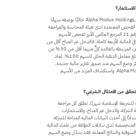
نعم، اعتبارًا من أغسطس 2026، يُصنَّف سهم Alpha Modus Holdings, Inc. (AMOD) حاليًا بوصفه سهمًا
ة الفحص المعتمدة لدى هيئة المحاسبة والمراجعة
للمؤسسات المالية الإسلامية (أيوفي)، التي يُعدّ معيارها الشرعي رقم 21 المرجع العالمي الأبرز لفحص الأسهم
Alpha Modus . حاليًا معايير أيوفي المالية الأربعة كاملة: فالدخل غير المباح أقل من
5% من إجمالي الإيرادات، والاستثمارات المرتبطة بالفائدة والديون المرتبطة بالفائدة كلٌّ منهما أقل من 30% من
القيمة السوقية، ولا توجد لدى الشركة أسهم امتياز غير جائزة. ويبلغ معامل التنقية الحالي للسهم 100%. يُعاد
يّر وضع السهم عند صدور تقارير مالية جديدة.
يمكنك دائمًا الاطلاع على الوضع الراهن لـAlpha Modus Holdings, Inc. واستكشاف المزيد من الأسهم
تراجع تبادلات امتثال Alpha Modus Holdings, Inc. AMOD للشريعة الإسلامية شهريًا. تطبّق كل مراجعة
في، بفحص أنشطة الشركة، والدخل غير المباح، والاستثمارات
نادًا إلى أحدث البيانات المالية المتاحة للشركة.
 المتخصصة لدى تبادلات المؤلفة من علماء المالية
 السوقية والنتائج المعلنة، فقد يتبدّل وضع السهم