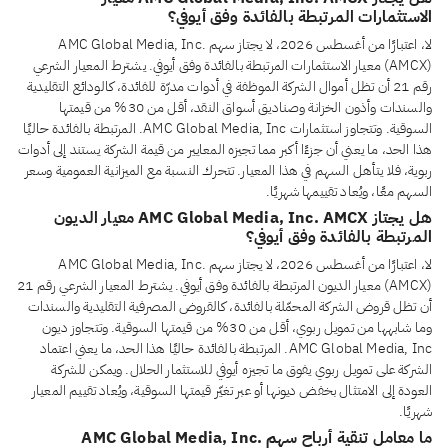
الاستثمارات المرتبطة بالفائدة وفق أيوفي؟
لا، اعتبارًا من أغسطس 2026، لا يجتاز سهم AMC Global Media, Inc.
(AMCX) معيار الاستثمارات المرتبطة بالفائدة وفق أيوفي. يشترط المعيار الشرعي
رقم 21 أن تظل أموال الشركة الموظفة في أدوات مدرّة للفائدة، كالودائع التقليدية
والسندات وأذون الخزانة وصناديق أسواق النقد، أقل من 30% من قيمتها
السوقية. وتتجاوز استثمارات AMC Global Media, Inc. المرتبطة بالفائدة حاليًا
هذا الحد، ما يعني أن جزءًا أكبر مما تجيزه المعايير من قيمة الشركة يستند إلى أدوات
ربوية، فلا يتأهل السهم في هذا المعيار. تتحرك النسبة مع الميزانية العمومية وسعر
السهم معًا، ويُعاد تقييمها شهريًا.
هل يجتاز AMC Global Media, Inc. AMCX معيار الديون
المرتبطة بالفائدة وفق أيوفي؟
لا، اعتبارًا من أغسطس 2026، لا يجتاز سهم AMC Global Media, Inc.
(AMCX) معيار الديون المرتبطة بالفائدة وفق أيوفي. يشترط المعيار الشرعي رقم 21
أن تظل قروض الشركة المحمّلة بالفائدة، كالقروض المصرفية التقليدية والسندات
وما شابهها من تمويل ربوي، أقل من 30% من قيمتها السوقية. وتتجاوز ديون
AMC Global Media, Inc. المرتبطة بالفائدة حاليًا هذا الحد، ما يعني اعتماد
الشركة على تمويل ربوي يفوق ما تجيزه أيوفي للاستثمار الحلال. ويمكن للشركة
العودة إلى الامتثال بخفض ديونها أو عبر تغيّر قيمتها السوقية، ويُعاد تقييم المعيار
شهريًا.
ما معامل تنقية أرباح سهم AMC Global Media, Inc.