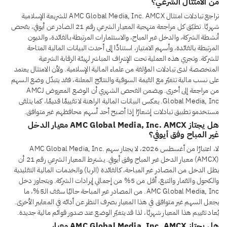
من الامتثال الشرعي؟
تراجع تبادلات امتثال AMC Global Media, Inc. AMCX للشريعة الإسلامية
شهريًا. تطبّق كل مراجعة منهجية المعيار الشرعي رقم 21 الصادر عن أيوفي، بفحص
أنشطة الشركة، والدخل غير المباح، والاستثمارات المرتبطة بالفائدة، والديون
المرتبطة بالفائدة، وأسهم الامتياز، استنادًا إلى أحدث البيانات المالية المتاحة
للشركة. وتجري هذه العملية تحت الإشراف المباشر لهيئة الرقابة الشرعية
المتخصصة لدى تبادلات المؤلفة من علماء المالية الإسلامية. ولأن الامتثال يعتمد
على نسب مالية تتغيّر مع القيمة السوقية والنتائج المعلنة، فقد يتبدّل وضع السهم
من مراجعة إلى أخرى. ويضمن الفحص الشهري أن الوضع المعروض لـAMC
Global Media, Inc. يعكس البيانات المالية الراهنة لا تقييمًا قديمًا، كما يتلقى
مستخدمو تطبيق تبادلات إشعارًا إذا أصبح أحد أسهم محافظهم غير متوافق.
هل يجتاز AMC Global Media, Inc. AMCX معيار الدخل
غير المباح وفق أيوفي؟
لا، اعتبارًا من أغسطس 2026، لا يجتاز سهم AMC Global Media, Inc.
(AMCX) معيار الدخل غير المباح وفق أيوفي. يشترط المعيار الشرعي رقم 21 أن
يظل الدخل من المصادر غير المباحة، كالفائدة (الربا) والخدمات المالية التقليدية
والكحول والقمار والتبغ، أقل من 5% من إجمالي إيرادات الشركة. ويتجاوز دخل
AMC Global Media, Inc. من المصادر غير المباحة حاليًا سقف الـ5%، ما
يجعل السهم غير متوافق في هذا المعيار بصرف النظر عن أدائه في المعايير الأخرى.
يُعاد تقييم هذا المعيار شهريًا، لذا قد يتغيّر الوضع عند صدور قوائم مالية جديدة.
هل يجتاز AMC Global Media, Inc. AMCX معيار