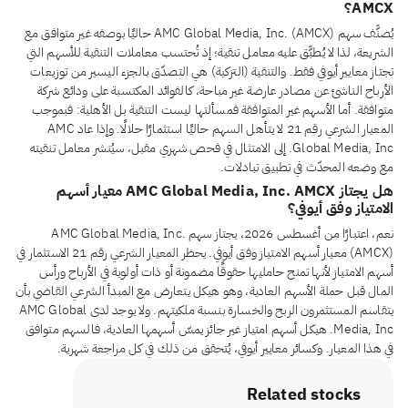
AMCX؟
يُصنَّف سهم AMC Global Media, Inc. (AMCX) حاليًا بوصفه غير متوافق مع
الشريعة، لذا لا يُطبَّق عليه معامل تنقية؛ إذ تُحتسب معاملات التنقية للأسهم التي
تجتاز معايير أيوفي فقط. والتنقية (التزكية) هي التصدّق بالجزء اليسير من توزيعات
الأرباح الناشئ عن مصادر عارضة غير مباحة، كالفوائد المكتسبة على ودائع شركة
متوافقة. أما الأسهم غير المتوافقة فمسألتها ليست التنقية بل الأهلية: فبموجب
المعيار الشرعي رقم 21 لا يتأهل السهم حاليًا استثمارًا حلالًا. وإذا عاد AMC
Global Media, Inc. إلى الامتثال في فحص شهري مقبل، سيُنشر معامل تنقيته
مع وضعه المحدّث في تطبيق تبادلات.
هل يجتاز AMC Global Media, Inc. AMCX معيار أسهم
الامتياز وفق أيوفي؟
نعم، اعتبارًا من أغسطس 2026، يجتاز سهم AMC Global Media, Inc.
(AMCX) معيار أسهم الامتياز وفق أيوفي. يحظر المعيار الشرعي رقم 21 الاستثمار في
أسهم الامتياز لأنها تمنح حامليها حقوقًا مضمونة أو ذات أولوية في الأرباح ورأس
المال قبل حملة الأسهم العادية، وهو هيكل يتعارض مع المبدأ الشرعي القاضي بأن
يتقاسم المستثمرون الربح والخسارة بنسبة ملكيتهم. ولا يوجد لدى AMC Global
Media, Inc. هيكل أسهم امتياز غير جائز يمسّ أسهمها العادية، فالسهم متوافق
في هذا المعيار. وكسائر معايير أيوفي، يُتحقق من ذلك في كل مراجعة شهرية.
Related stocks