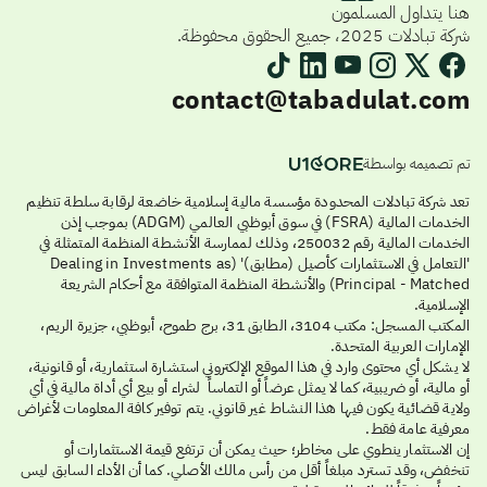
هنا يتداول المسلمون
شركة تبادلات 2025، جميع الحقوق محفوظة.
contact@tabadulat.com
تم تصميمه بواسطة
تعد شركة تبادلات المحدودة مؤسسة مالية إسلامية خاضعة لرقابة سلطة تنظيم
الخدمات المالية (FSRA) في سوق أبوظبي العالمي (ADGM) بموجب إذن
الخدمات المالية رقم 250032، وذلك لممارسة الأنشطة المنظمة المتمثلة في
'التعامل في الاستثمارات كأصيل (مطابق)' (Dealing in Investments as
Principal - Matched) والأنشطة المنظمة المتوافقة مع أحكام الشريعة
الإسلامية.
المكتب المسجل: مكتب 3104، الطابق 31، برج طموح، أبوظبي، جزيرة الريم،
الإمارات العربية المتحدة.
لا يشكل أي محتوى وارد في هذا الموقع الإلكتروني استشارة استثمارية، أو قانونية،
أو مالية، أو ضريبية، كما لا يمثل عرضاً أو التماساً لشراء أو بيع أي أداة مالية في أي
ولاية قضائية يكون فيها هذا النشاط غير قانوني. يتم توفير كافة المعلومات لأغراض
معرفية عامة فقط.
إن الاستثمار ينطوي على مخاطر؛ حيث يمكن أن ترتفع قيمة الاستثمارات أو
تنخفض، وقد تسترد مبلغاً أقل من رأس مالك الأصلي. كما أن الأداء السابق ليس