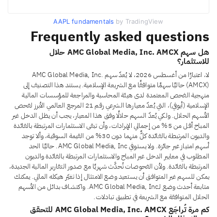
AAPL fundamentals
by TradingView
Frequently asked questions
هل سهم AMC Global Media, Inc. AMCX حلال
للاستثمار؟
لا، اعتبارًا من أغسطس 2026، لا يُعدّ سهم AMC Global Media, Inc.
(AMCX) حاليًا سهمًا متوافقًا مع الشريعة الإسلامية. يستند هذا التصنيف إلى
منهجية الفحص المعتمدة لدى هيئة المحاسبة والمراجعة للمؤسسات المالية
الإسلامية (أيوفي)، التي يُعدّ معيارها الشرعي رقم 21 المرجع العالمي الأبرز لفحص
الأسهم الحلال. ولكي يُعدّ السهم حلالًا وفق هذا المعيار، يجب أن يظل الدخل غير
المباح أقل من 5% من إجمالي الإيرادات، وأن تبقى الاستثمارات المرتبطة بالفائدة
والديون المرتبطة بالفائدة كلٌّ منهما دون 30% من القيمة السوقية، وألا توجد
أسهم امتياز غير جائزة. ولا يستوفي AMC Global Media, Inc. حاليًا الحد
المطلوب في معايير الدخل غير المباح والاستثمارات المرتبطة بالفائدة والديون
المرتبطة بالفائدة. ولأن الفحوصات تُحدَّث شهريًا مع صدور التقارير المالية الجديدة،
يمكن للسهم غير المتوافق أن يستعيد وضع الامتثال إذا تغيّر هيكله المالي. يمكنك
متابعة أحدث وضع لـAMC Global Media, Inc. واكتشاف بدائل من الأسهم
الحلال المتوافقة مع الشريعة في تطبيق تبادلات.
كم مرة تُراجَع AMC Global Media, Inc. AMCX للتحقق