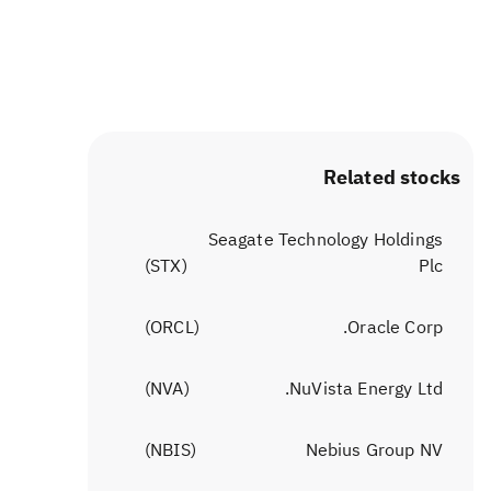
Related stocks
Seagate Technology Holdings
)
STX
(
Plc
)
ORCL
(
Oracle Corp.
)
NVA
(
NuVista Energy Ltd.
)
NBIS
(
Nebius Group NV