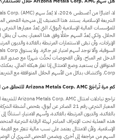
هل سهم Arizona Metals Corp. AMC حلال للاستثمار؟
الشريعة الإسلامية. يستند هذا التصنيف إلى منهجية الفحص الم
الدخل غير المباح. ولأن الفحوصات تُحدَّث شهريًا مع صدور التقا
Corp. واكتشاف بدائل من الأسهم الحلال المتوافقة مع الشريعة في تطبيق تبادلات.
كم مرة تُراجَع Arizona Metals Corp. AMC للتحقق من الامتثال الشرعي؟
تراجع تبادلات امتث
المعيار الشرعي رقم 21 الصادر عن أيوفي، بفحص أنشط
بالفائدة، والديون المرتبطة بالفائدة، وأسهم الامتياز، استنادًا إل
هذه العملية تحت الإشراف المباشر لهيئة الرقابة الشرعية المتخص
الإسلامية. ولأن الامتثال يعتمد على نسب مالية تتغيّر مع القيمة 