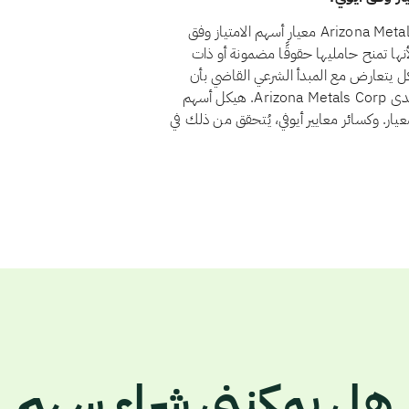
نعم، اعتبارًا من أغسطس 2026، يجتاز سهم Arizona Metals Corp. (AMC) معيار أسهم الامتياز وفق
ار في أسهم الامتياز لأنها تمنح حامليها حقوقًا مضمونة أو ذات
يكل يتعارض مع المبدأ الشرعي القاضي بأن
يتقاسم المستثمرون الربح والخسارة بنسبة ملكيتهم. ولا يوجد لدى Arizona Metals Corp. هيكل أسهم
عيار. وكسائر معايير أيوفي، يُتحقق من ذلك في
هل يمكنني شراء سهم