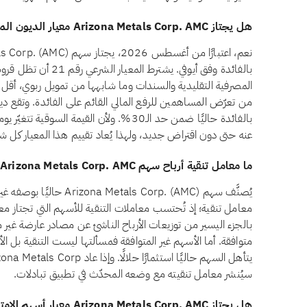
هل يجتاز Arizona Metals Corp. AMC معيار الديون المرتبطة بالفائدة وفق أيوفي؟
بالفائدة وفق أيوفي. يشتر
بالفائدة حاليًا ضمن حد الـ30%. ولأن القيمة ا
عنه حتى دون اقتراض جديد، ولهذا يُعاد تقييم هذا المعيار كل شه
ما معامل تنقية أرباح سهم Arizona Metals Corp. AMC؟
يُصنَّف سهم etals Corp. (AMC
معامل تنقية؛ إذ تُحتسب معاملات التنقية للأسهم التي تجتاز معاي
بالجزء اليسير من توزيعات الأرباح الناشئ عن مصادر عارضة غير م
سيُنشر معامل تنقيته مع وضعه المحدّث في تطبيق تبادلات.
هل يجتاز Arizona Metals Corp. AMC معيار أسهم الامتياز وفق أيوفي؟