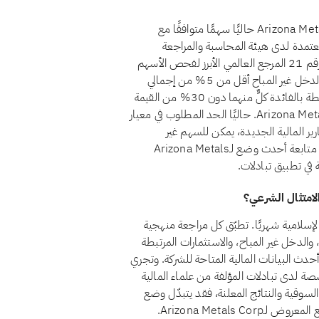
لا، اعتبارًا من أغسطس 2026، لا يُعدّ سهم Arizona Metals Corp. (AMC) حاليًا سهمًا متوافقًا مع
عتمدة لدى هيئة المحاسبة والمراجعة
للمؤسسات المالية الإسلامية (أيوفي)، التي يُعدّ معيارها الشرعي رقم 21 المرجع العالمي الأبرز لفحص الأسهم
الحلال. ولكي يُعدّ السهم حلالًا وفق هذا المعيار، يجب أن يظل الدخل غير المباح أقل من 5% من إجمالي
الإيرادات، وأن تبقى الاستثمارات المرتبطة بالفائدة والديون المرتبطة بالفائدة كلٌّ منهما دون 30% من القيمة
السوقية، وألا توجد أسهم امتياز غير جائزة. ولا يستوفي Arizona Metals Corp. حاليًا الحد المطلوب في معيار
رير المالية الجديدة، يمكن للسهم غير
المتوافق أن يستعيد وضع الامتثال إذا تغيّر هيكله المالي. يمكنك متابعة أحدث وضع لـArizona Metals
ال Arizona Metals Corp. AMC للشريعة الإسلامية شهريًا. تطبّق كل مراجعة منهجية
ة الشركة، والدخل غير المباح، والاستثمارات المرتبطة
ى أحدث البيانات المالية المتاحة للشركة. وتجري
صة لدى تبادلات المؤلفة من علماء المالية
السوقية والنتائج المعلنة، فقد يتبدّل وضع
السهم من مراجعة إلى أخرى. ويضمن الفحص الشهري أن الوضع المعروض لـArizona Metals Corp.