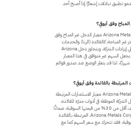
خدمو تطبيق تبادلات إشعارًا إذا أصبح أحد
لا، اعتبارًا من أغسطس 2026، لا يجتاز سهم Arizona Metals Corp. (AMC) معيار الدخل غير المباح وفق
ظل الدخل من المصادر غير المباحة، كالفائدة (الربا) والخدمات
المالية التقليدية والكحول والقمار والتبغ، أقل من 5% من إجمالي إيرادات الشركة. ويتجاوز دخل Arizona
ن المصادر غير المباحة حاليًا سقف الـ5%، ما يجعل السهم غير متوافق في هذا المعيار
 شهريًا، لذا قد يتغيّر الوضع عند صدور قوائم
نعم، اعتبارًا من أغسطس 2026، يجتاز سهم Arizona Metals Corp. (AMC) معيار الاستثمارات المرتبطة
ط المعيار الشرعي رقم 21 أن تظل أموال الشركة الموظفة في أدوات مدرّة للفائدة،
كالودائع التقليدية والسندات وأذون الخزانة وصناديق أسواق النقد، أقل من 30% من قيمتها السوقية، ضمانًا
لألا يتحقق للمساهمين ربح جوهري من الربا. وتقع استثمارات Arizona Metals Corp. المرتبطة بالفائدة
 القيمة السوقية، فقد تتحرك مع سعر السهم كما مع