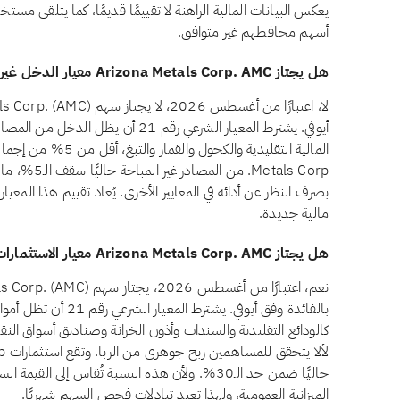
يعكس البيانات المالية الراهنة لا تقييمًا قديمًا، كما يتلقى مست
أسهم محافظهم غير متوافق.
هل يجتاز Arizona Metals Corp. AMC معيار الدخل غير المباح وفق أيوفي؟
أيوفي. يشترط المعيار الشرعي رقم 21 أن ي
Metals Corp. م
بصرف النظر عن أدائه في المعايير الأخرى. يُعاد تقييم هذا المعيار
مالية جديدة.
هل يجتاز Arizona Metals Corp. AMC معيار الاستثمارات المرتبطة بالفائدة وفق أيوفي؟
بالفائدة وفق أيوفي. يشتر
حاليًا ضمن حد الـ30%. ولأن هذه النسبة تُقاس إلى
الميزانية العمومية، ولهذا تعيد تبادلات فحص السهم شهريًا.