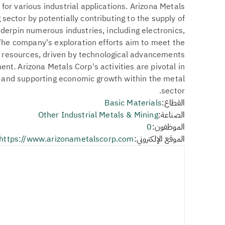
l for various industrial applications. Arizona Metals
g sector by potentially contributing to the supply of
derpin numerous industries, including electronics,
The company's exploration efforts aim to meet the
l resources, driven by technological advancements
nt. Arizona Metals Corp's activities are pivotal in
 and supporting economic growth within the metal
sector.
القطاع:
Basic Materials
الصناعة:
Other Industrial Metals & Mining
الموظفون:
0
الموقع الإلكتروني:
https://www.arizonametalscorp.com