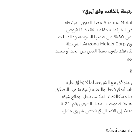
نعم، اعتبارًا من أغسطس 2026، يجتاز سهم Arizona Metals Corp. (AMC) معيار الديون المرتبطة
ط المعيار الشرعي رقم 21 أن تظل قروض الشركة المحمّلة بالفائدة، كالقروض
المصرفية التقليدية والسندات وما شابهها من تمويل ربوي، أقل من 30% من قيمتها السوقية، وذلك للحد
من تعرّض المساهمين للرفع المالي القائم على الفائدة. وتقع ديون Arizona Metals Corp. المرتبطة
لسوقية تتغيّر يوميًا، فقد تقترب نسبة الدين من الحد أو تبتعد
ر.
Arizona M) حاليًا بوصفه غير متوافق مع الشريعة، لذا لا يُطبَّق عليه
ير أيوفي فقط. والتنقية (التزكية) هي التصدّق
باحة، كالفوائد المكتسبة على ودائع شركة
متوافقة. أما الأسهم غير المتوافقة فمسألتها ليست التنقية بل الأهلية: فبموجب المعيار الشرعي رقم 21 لا
يتأهل السهم حاليًا استثمارًا حلالًا. وإذا عاد Arizona Metals Corp. إلى الامتثال في فحص شهري مقبل،