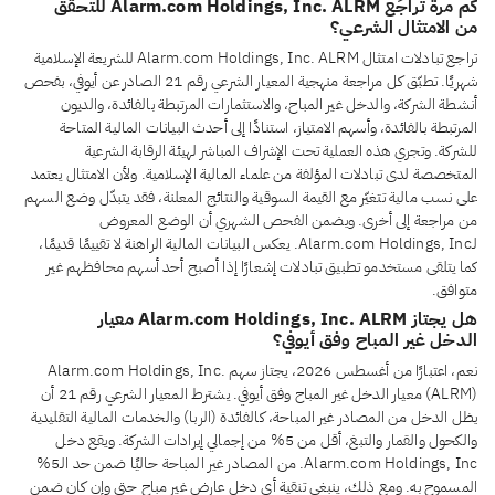
كم مرة تُراجَع Alarm.com Holdings, Inc. ALRM للتحقق
من الامتثال الشرعي؟
تراجع تبادلات امتثال Alarm.com Holdings, Inc. ALRM للشريعة الإسلامية
شهريًا. تطبّق كل مراجعة منهجية المعيار الشرعي رقم 21 الصادر عن أيوفي، بفحص
أنشطة الشركة، والدخل غير المباح، والاستثمارات المرتبطة بالفائدة، والديون
المرتبطة بالفائدة، وأسهم الامتياز، استنادًا إلى أحدث البيانات المالية المتاحة
للشركة. وتجري هذه العملية تحت الإشراف المباشر لهيئة الرقابة الشرعية
المتخصصة لدى تبادلات المؤلفة من علماء المالية الإسلامية. ولأن الامتثال يعتمد
على نسب مالية تتغيّر مع القيمة السوقية والنتائج المعلنة، فقد يتبدّل وضع السهم
من مراجعة إلى أخرى. ويضمن الفحص الشهري أن الوضع المعروض
لـAlarm.com Holdings, Inc. يعكس البيانات المالية الراهنة لا تقييمًا قديمًا،
كما يتلقى مستخدمو تطبيق تبادلات إشعارًا إذا أصبح أحد أسهم محافظهم غير
متوافق.
هل يجتاز Alarm.com Holdings, Inc. ALRM معيار
الدخل غير المباح وفق أيوفي؟
نعم، اعتبارًا من أغسطس 2026، يجتاز سهم Alarm.com Holdings, Inc.
(ALRM) معيار الدخل غير المباح وفق أيوفي. يشترط المعيار الشرعي رقم 21 أن
يظل الدخل من المصادر غير المباحة، كالفائدة (الربا) والخدمات المالية التقليدية
والكحول والقمار والتبغ، أقل من 5% من إجمالي إيرادات الشركة. ويقع دخل
Alarm.com Holdings, Inc. من المصادر غير المباحة حاليًا ضمن حد الـ5%
المسموح به. ومع ذلك، ينبغي تنقية أي دخل عارض غير مباح حتى وإن كان ضمن