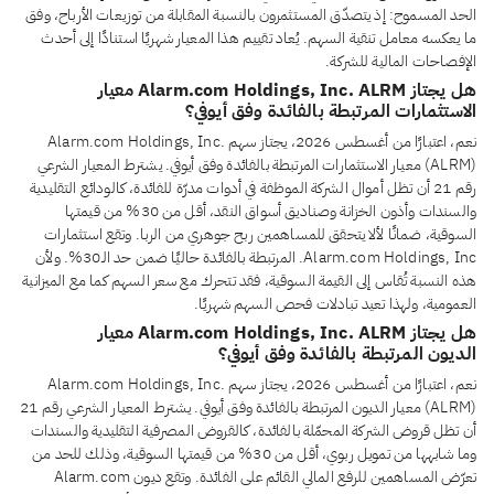
الحد المسموح: إذ يتصدّق المستثمرون بالنسبة المقابلة من توزيعات الأرباح، وفق
ما يعكسه معامل تنقية السهم. يُعاد تقييم هذا المعيار شهريًا استنادًا إلى أحدث
الإفصاحات المالية للشركة.
هل يجتاز Alarm.com Holdings, Inc. ALRM معيار
الاستثمارات المرتبطة بالفائدة وفق أيوفي؟
نعم، اعتبارًا من أغسطس 2026، يجتاز سهم Alarm.com Holdings, Inc.
(ALRM) معيار الاستثمارات المرتبطة بالفائدة وفق أيوفي. يشترط المعيار الشرعي
رقم 21 أن تظل أموال الشركة الموظفة في أدوات مدرّة للفائدة، كالودائع التقليدية
والسندات وأذون الخزانة وصناديق أسواق النقد، أقل من 30% من قيمتها
السوقية، ضمانًا لألا يتحقق للمساهمين ربح جوهري من الربا. وتقع استثمارات
Alarm.com Holdings, Inc. المرتبطة بالفائدة حاليًا ضمن حد الـ30%. ولأن
هذه النسبة تُقاس إلى القيمة السوقية، فقد تتحرك مع سعر السهم كما مع الميزانية
العمومية، ولهذا تعيد تبادلات فحص السهم شهريًا.
هل يجتاز Alarm.com Holdings, Inc. ALRM معيار
الديون المرتبطة بالفائدة وفق أيوفي؟
نعم، اعتبارًا من أغسطس 2026، يجتاز سهم Alarm.com Holdings, Inc.
(ALRM) معيار الديون المرتبطة بالفائدة وفق أيوفي. يشترط المعيار الشرعي رقم 21
أن تظل قروض الشركة المحمّلة بالفائدة، كالقروض المصرفية التقليدية والسندات
وما شابهها من تمويل ربوي، أقل من 30% من قيمتها السوقية، وذلك للحد من
تعرّض المساهمين للرفع المالي القائم على الفائدة. وتقع ديون Alarm.com