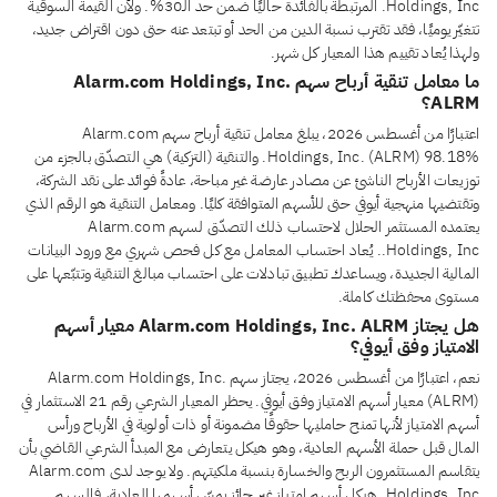
Holdings, Inc. المرتبطة بالفائدة حاليًا ضمن حد الـ30%. ولأن القيمة السوقية
تتغيّر يوميًا، فقد تقترب نسبة الدين من الحد أو تبتعد عنه حتى دون اقتراض جديد،
ولهذا يُعاد تقييم هذا المعيار كل شهر.
ما معامل تنقية أرباح سهم Alarm.com Holdings, Inc.
ALRM؟
اعتبارًا من أغسطس 2026، يبلغ معامل تنقية أرباح سهم Alarm.com
Holdings, Inc. (ALRM) 98.18%. والتنقية (التزكية) هي التصدّق بالجزء من
توزيعات الأرباح الناشئ عن مصادر عارضة غير مباحة، عادةً فوائد على نقد الشركة،
وتقتضيها منهجية أيوفي حتى للأسهم المتوافقة كليًا. ومعامل التنقية هو الرقم الذي
يعتمده المستثمر الحلال لاحتساب ذلك التصدّق لسهم Alarm.com
Holdings, Inc.. يُعاد احتساب المعامل مع كل فحص شهري مع ورود البيانات
المالية الجديدة، ويساعدك تطبيق تبادلات على احتساب مبالغ التنقية وتتبّعها على
مستوى محفظتك كاملة.
هل يجتاز Alarm.com Holdings, Inc. ALRM معيار أسهم
الامتياز وفق أيوفي؟
نعم، اعتبارًا من أغسطس 2026، يجتاز سهم Alarm.com Holdings, Inc.
(ALRM) معيار أسهم الامتياز وفق أيوفي. يحظر المعيار الشرعي رقم 21 الاستثمار في
أسهم الامتياز لأنها تمنح حامليها حقوقًا مضمونة أو ذات أولوية في الأرباح ورأس
المال قبل حملة الأسهم العادية، وهو هيكل يتعارض مع المبدأ الشرعي القاضي بأن
يتقاسم المستثمرون الربح والخسارة بنسبة ملكيتهم. ولا يوجد لدى Alarm.com
Holdings, Inc. هيكل أسهم امتياز غير جائز يمسّ أسهمها العادية، فالسهم