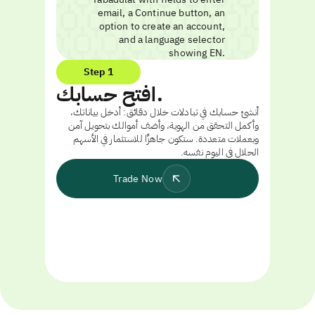
Step 1
افتح حسابك.
أنشئ حسابك في تبادلات خلال دقائق: أدخل بياناتك،
وأكمل التحقق من الهوية، وأضف أموالك بتحويل آمن
وبعملات متعددة. ستكون جاهزًا للاستثمار في الأسهم
الحلال في اليوم نفسه.
Trade Now