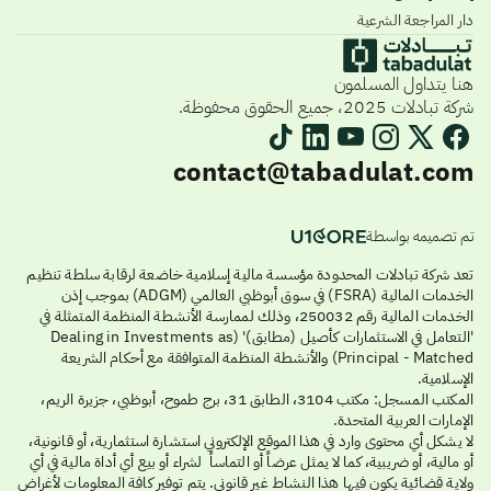
دار المراجعة الشرعية
هنا يتداول المسلمون
شركة تبادلات 2025، جميع الحقوق محفوظة.
contact@tabadulat.com
تم تصميمه بواسطة
تعد شركة تبادلات المحدودة مؤسسة مالية إسلامية خاضعة لرقابة سلطة تنظيم
الخدمات المالية (FSRA) في سوق أبوظبي العالمي (ADGM) بموجب إذن
الخدمات المالية رقم 250032، وذلك لممارسة الأنشطة المنظمة المتمثلة في
'التعامل في الاستثمارات كأصيل (مطابق)' (Dealing in Investments as
Principal - Matched) والأنشطة المنظمة المتوافقة مع أحكام الشريعة
الإسلامية.
المكتب المسجل: مكتب 3104، الطابق 31، برج طموح، أبوظبي، جزيرة الريم،
الإمارات العربية المتحدة.
لا يشكل أي محتوى وارد في هذا الموقع الإلكتروني استشارة استثمارية، أو قانونية،
أو مالية، أو ضريبية، كما لا يمثل عرضاً أو التماساً لشراء أو بيع أي أداة مالية في أي
ولاية قضائية يكون فيها هذا النشاط غير قانوني. يتم توفير كافة المعلومات لأغراض