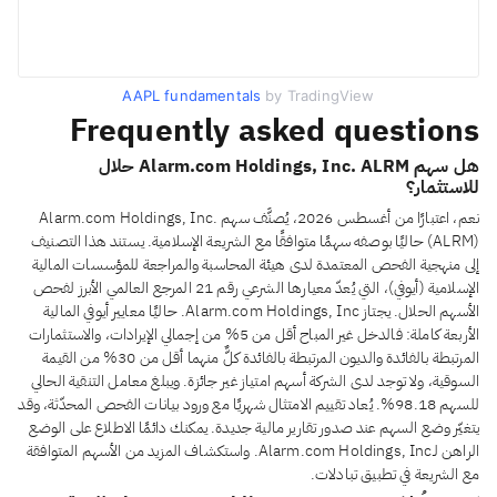
AAPL fundamentals
by TradingView
Frequently asked questions
هل سهم Alarm.com Holdings, Inc. ALRM حلال
للاستثمار؟
نعم، اعتبارًا من أغسطس 2026، يُصنَّف سهم Alarm.com Holdings, Inc.
(ALRM) حاليًا بوصفه سهمًا متوافقًا مع الشريعة الإسلامية. يستند هذا التصنيف
إلى منهجية الفحص المعتمدة لدى هيئة المحاسبة والمراجعة للمؤسسات المالية
الإسلامية (أيوفي)، التي يُعدّ معيارها الشرعي رقم 21 المرجع العالمي الأبرز لفحص
الأسهم الحلال. يجتاز Alarm.com Holdings, Inc. حاليًا معايير أيوفي المالية
الأربعة كاملة: فالدخل غير المباح أقل من 5% من إجمالي الإيرادات، والاستثمارات
المرتبطة بالفائدة والديون المرتبطة بالفائدة كلٌّ منهما أقل من 30% من القيمة
السوقية، ولا توجد لدى الشركة أسهم امتياز غير جائزة. ويبلغ معامل التنقية الحالي
للسهم 98.18%. يُعاد تقييم الامتثال شهريًا مع ورود بيانات الفحص المحدّثة، وقد
يتغيّر وضع السهم عند صدور تقارير مالية جديدة. يمكنك دائمًا الاطلاع على الوضع
الراهن لـAlarm.com Holdings, Inc. واستكشاف المزيد من الأسهم المتوافقة
مع الشريعة في تطبيق تبادلات.