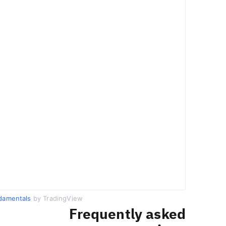
damentals
by TradingView
Frequently asked