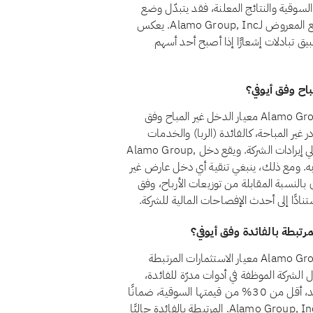
السوقية والنتائج المعلنة، فقد يتبدّل وضع
السهم من مراجعة إلى أخرى. ويضمن الفحص الشهري أن الوضع المعروض لـAlamo Group, Inc. يعكس
طبيق تبادلات إشعارًا إذا أصبح أحد أسهم
نعم، اعتبارًا من أغسطس 2026، يجتاز سهم Alamo Group, Inc. (ALG) معيار الدخل غير المباح وفق
ظل الدخل من المصادر غير المباحة، كالفائدة (الربا) والخدمات
المالية التقليدية والكحول والقمار والتبغ، أقل من 5% من إجمالي إيرادات الشركة. ويقع دخل Alamo Group,
باحة حاليًا ضمن حد الـ5% المسموح به. ومع ذلك، ينبغي تنقية أي دخل عارض غير
لنسبة المقابلة من توزيعات الأرباح، وفق
تنادًا إلى أحدث الإفصاحات المالية للشركة.
نعم، اعتبارًا من أغسطس 2026، يجتاز سهم Alamo Group, Inc. (ALG) معيار الاستثمارات المرتبطة
ط المعيار الشرعي رقم 21 أن تظل أموال الشركة الموظفة في أدوات مدرّة للفائدة،
كالودائع التقليدية والسندات وأذون الخزانة وصناديق أسواق النقد، أقل من 30% من قيمتها السوقية، ضمانًا
لألا يتحقق للمساهمين ربح جوهري من الربا. وتقع استثمارات Alamo Group, Inc. المرتبطة بالفائدة حاليًا