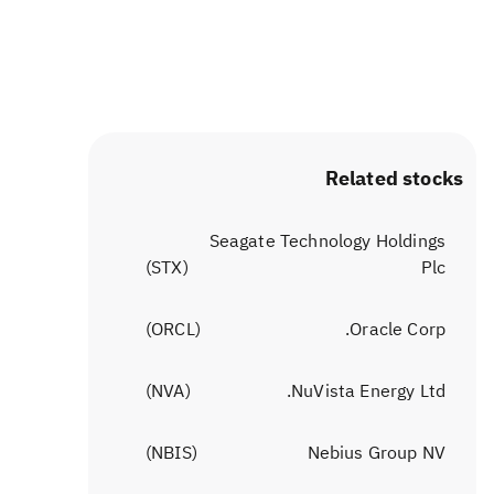
Related stocks
Seagate Technology Holdings
)
STX
(
Plc
)
ORCL
(
Oracle Corp.
)
NVA
(
NuVista Energy Ltd.
)
NBIS
(
Nebius Group NV