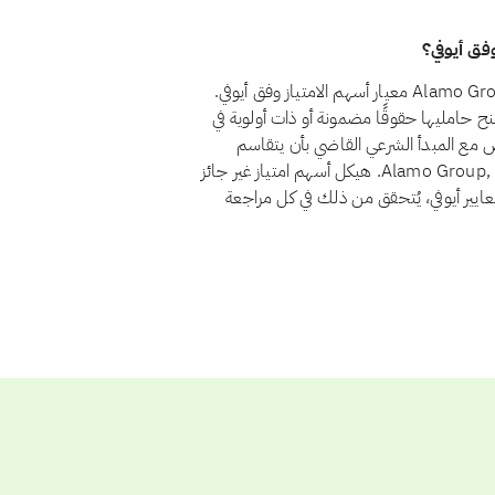
نعم، اعتبارًا من أغسطس 2026، يجتاز سهم Alamo Group, Inc. (ALG) معيار أسهم الامتياز وفق أيوفي.
الامتياز لأنها تمنح حامليها حقوقًا مضمونة أو ذات أولوية في
ض مع المبدأ الشرعي القاضي بأن يتقاسم
المستثمرون الربح والخسارة بنسبة ملكيتهم. ولا يوجد لدى Alamo Group, Inc. هيكل أسهم امتياز غير جائز
عايير أيوفي، يُتحقق من ذلك في كل مراجعة