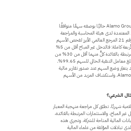
نعم، اعتبارًا من أغسطس 2026، يُصنَّف سهم Alamo Group, Inc. (ALG) حاليًا بوصفه سهمًا متوافقًا
المعتمدة لدى هيئة المحاسبة والمراجعة
للمؤسسات المالية الإسلامية (أيوفي)، التي يُعدّ معيارها الشرعي رقم 21 المرجع العالمي الأبرز لفحص الأسهم
الحلال. يجتاز Alamo Group, Inc. حاليًا معايير أيوفي المالية الأربعة كاملة: فالدخل غير المباح أقل من 5%
من إجمالي الإيرادات، والاستثمارات المرتبطة بالفائدة والديون المرتبطة بالفائدة كلٌّ منهما أقل من 30% من
القيمة السوقية، ولا توجد لدى الشركة أسهم امتياز غير جائزة. ويبلغ معامل التنقية الحالي للسهم 99.65%.
د يتغيّر وضع السهم عند صدور تقارير مالية
جديدة. يمكنك دائمًا الاطلاع على الوضع الراهن لـAlamo Group, Inc. واستكشاف المزيد من الأسهم
Alamo Group, Inc. A للشريعة الإسلامية شهريًا. تطبّق كل مراجعة منهجية المعيار
لدخل غير المباح، والاستثمارات المرتبطة بالفائدة،
بيانات المالية المتاحة للشركة. وتجري هذه
دى تبادلات المؤلفة من علماء المالية