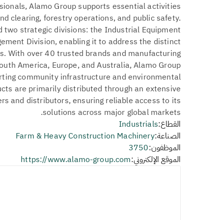
ssionals, Alamo Group supports essential activities
nd clearing, forestry operations, and public safety.
 two strategic divisions: the Industrial Equipment
ment Division, enabling it to address the distinct
es. With over 40 trusted brands and manufacturing
South America, Europe, and Australia, Alamo Group
porting community infrastructure and environmental
ts are primarily distributed through an extensive
s and distributors, ensuring reliable access to its
solutions across major global markets.
القطاع:
Industrials
الصناعة:
Farm & Heavy Construction Machinery
الموظفون:
3750
الموقع الإلكتروني:
https://www.alamo-group.com