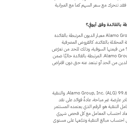
وقية، فقد تتحرك مع سعر السهم كما مع الميزانية
نعم، اعتبارًا من أغسطس 2026، يجتاز سهم Alamo Group, Inc. (ALG) معيار الديون المرتبطة بالفائدة
قم 21 أن تظل قروض الشركة المحمّلة بالفائدة، كالقروض المصرفية
ليدية والسندات وما شابهها من تمويل ربوي، أقل من 30% من قيمتها السوقية، وذلك للحد من تعرّض
المساهمين للرفع المالي القائم على الفائدة. وتقع ديون Alamo Group, Inc. المرتبطة بالفائدة حاليًا ضمن
نسبة الدين من الحد أو تبتعد عنه حتى دون اقتراض
اعتبارًا من أغسطس 2026، يبلغ معامل تنقية أرباح سهم Alamo Group, Inc. (ALG) 99.65%. والتنقية
در عارضة غير مباحة، عادةً فوائد على نقد
امل التنقية هو الرقم الذي يعتمده المستثمر
لاحتساب ذلك التصدّق لسهم Alamo Group, Inc.. يُعاد احتساب المعامل مع كل فحص شهري
ى احتساب مبالغ التنقية وتتبّعها على مستوى