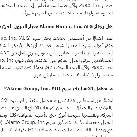
ضمن حد الـ30%. ولأن هذه النسبة تُقاس إلى القيمة الس
العمومية، ولهذا تعيد تبادلات فحص السهم شهريًا.
هل يجتاز Alamo Group, Inc. ALG معيار الديون المرتبطة بالفائدة وفق أيوفي؟
وفق أيوفي. يشترط المعيار الشرعي ر
التق
حد الـ30%. ولأن القيمة السوقية تتغيّر يوميًا، فقد تقترب 
جديد، ولهذا يُعاد تقييم هذا المعيار كل شهر.
ما معامل تنقية أرباح سهم Alamo Group, Inc. ALG؟
(التزكية) هي التصدّق بالجزء من توزيعات الأرباح الناشئ عن مصا
الشركة، وتقتضيها منهجية أيوفي حتى للأسهم المتوافقة كليًا. ومع
الحلال 
مع ورود البيانات المالية الجديدة، ويساعدك تطبيق تبادلات عل