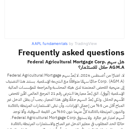
AAPL fundamentals
by TradingView
Frequently asked questions
هل سهم Federal Agricultural Mortgage Corp.
AGM.A حلال للاستثمار؟
لا، اعتبارًا من أغسطس 2026، لا يُعدّ سهم Federal Agricultural Mortgage
Corp. (AGM.A) حاليًا سهمًا متوافقًا مع الشريعة الإسلامية. يستند هذا التصنيف
إلى منهجية الفحص المعتمدة لدى هيئة المحاسبة والمراجعة للمؤسسات المالية
الإسلامية (أيوفي)، التي يُعدّ معيارها الشرعي رقم 21 المرجع العالمي الأبرز لفحص
الأسهم الحلال. ولكي يُعدّ السهم حلالًا وفق هذا المعيار، يجب أن يظل الدخل غير
المباح أقل من 5% من إجمالي الإيرادات، وأن تبقى الاستثمارات المرتبطة بالفائدة
والديون المرتبطة بالفائدة كلٌّ منهما دون 30% من القيمة السوقية، وألا توجد
أسهم امتياز غير جائزة. ولا يستوفي Federal Agricultural Mortgage Corp.
حاليًا الحد المطلوب في معايير الدخل غير المباح والاستثمارات المرتبطة بالفائدة