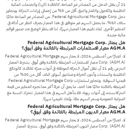
21 أن يظل الدخل من المصادر غير المباحة، كالفائدة (الربا) والخدمات المالية
التقليدية والكحول والقمار والتبغ، أقل من 5% من إجمالي إيرادات الشركة. ويتجاوز
دخل Federal Agricultural Mortgage Corp. من المصادر غير المباحة حاليًا
سقف الـ5%، ما يجعل السهم غير متوافق في هذا المعيار بصرف النظر عن أدائه في
المعايير الأخرى. يُعاد تقييم هذا المعيار شهريًا، لذا قد يتغيّر الوضع عند صدور قوائم
مالية جديدة.
هل يجتاز Federal Agricultural Mortgage Corp.
AGM.A معيار الاستثمارات المرتبطة بالفائدة وفق أيوفي؟
لا، اعتبارًا من أغسطس 2026، لا يجتاز سهم Federal Agricultural Mortgage
Corp. (AGM.A) معيار الاستثمارات المرتبطة بالفائدة وفق أيوفي. يشترط المعيار
الشرعي رقم 21 أن تظل أموال الشركة الموظفة في أدوات مدرّة للفائدة، كالودائع
التقليدية والسندات وأذون الخزانة وصناديق أسواق النقد، أقل من 30% من
قيمتها السوقية. وتتجاوز استثمارات Federal Agricultural Mortgage Corp.
المرتبطة بالفائدة حاليًا هذا الحد، ما يعني أن جزءًا أكبر مما تجيزه المعايير من قيمة
الشركة يستند إلى أدوات ربوية، فلا يتأهل السهم في هذا المعيار. تتحرك النسبة مع
الميزانية العمومية وسعر السهم معًا، ويُعاد تقييمها شهريًا.
هل يجتاز Federal Agricultural Mortgage Corp.
AGM.A معيار الديون المرتبطة بالفائدة وفق أيوفي؟
لا، اعتبارًا من أغسطس 2026، لا يجتاز سهم Federal Agricultural Mortgage
Corp. (AGM.A) معيار الديون المرتبطة بالفائدة وفق أيوفي. يشترط المعيار