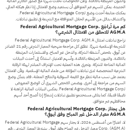
والديون المرتبطة بالفائدة. ولأن الفحوصات تُحدَّث شهريًا مع صدور التقارير المالية
الجديدة، يمكن للسهم غير المتوافق أن يستعيد وضع الامتثال إذا تغيّر هيكله المالي.
يمكنك متابعة أحدث وضع لـFederal Agricultural Mortgage Corp.
واكتشاف بدائل من الأسهم الحلال المتوافقة مع الشريعة في تطبيق تبادلات.
كم مرة تُراجَع Federal Agricultural Mortgage Corp.
AGM.A للتحقق من الامتثال الشرعي؟
تراجع تبادلات امتثال Federal Agricultural Mortgage Corp. AGM.A
للشريعة الإسلامية شهريًا. تطبّق كل مراجعة منهجية المعيار الشرعي رقم 21 الصادر
عن أيوفي، بفحص أنشطة الشركة، والدخل غير المباح، والاستثمارات المرتبطة
بالفائدة، والديون المرتبطة بالفائدة، وأسهم الامتياز، استنادًا إلى أحدث البيانات
المالية المتاحة للشركة. وتجري هذه العملية تحت الإشراف المباشر لهيئة الرقابة
الشرعية المتخصصة لدى تبادلات المؤلفة من علماء المالية الإسلامية. ولأن الامتثال
يعتمد على نسب مالية تتغيّر مع القيمة السوقية والنتائج المعلنة، فقد يتبدّل وضع
السهم من مراجعة إلى أخرى. ويضمن الفحص الشهري أن الوضع المعروض
لـFederal Agricultural Mortgage Corp. يعكس البيانات المالية الراهنة لا
تقييمًا قديمًا، كما يتلقى مستخدمو تطبيق تبادلات إشعارًا إذا أصبح أحد أسهم
محافظهم غير متوافق.
هل يجتاز Federal Agricultural Mortgage Corp.
AGM.A معيار الدخل غير المباح وفق أيوفي؟
لا، اعتبارًا من أغسطس 2026، لا يجتاز سهم Federal Agricultural Mortgage
Corp. (AGM.A) معيار الدخل غير المباح وفق أيوفي. يشترط المعيار الشرعي رقم