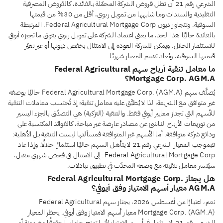
الشرعي رقم 21 أن تظل قروض الشركة المحمّلة بالفائدة، كالقروض المصرفية
التقليدية والسندات وما شابهها من تمويل ربوي، أقل من 30% من قيمتها
السوقية. وتتجاوز ديون Federal Agricultural Mortgage Corp. المرتبطة
بالفائدة حاليًا هذا الحد، ما يعني اعتماد الشركة على تمويل ربوي يفوق ما تجيزه أيوفي
للاستثمار الحلال. ويمكن للشركة العودة إلى الامتثال بخفض ديونها أو عبر تغيّر
قيمتها السوقية، ويُعاد تقييم المعيار شهريًا.
ما معامل تنقية أرباح سهم Federal Agricultural
Mortgage Corp. AGM.A؟
يُصنَّف سهم Federal Agricultural Mortgage Corp. (AGM.A) حاليًا بوصفه
غير متوافق مع الشريعة، لذا لا يُطبَّق عليه معامل تنقية؛ إذ تُحتسب معاملات التنقية
للأسهم التي تجتاز معايير أيوفي فقط. والتنقية (التزكية) هي التصدّق بالجزء اليسير
من توزيعات الأرباح الناشئ عن مصادر عارضة غير مباحة، كالفوائد المكتسبة على
ودائع شركة متوافقة. أما الأسهم غير المتوافقة فمسألتها ليست التنقية بل الأهلية:
فبموجب المعيار الشرعي رقم 21 لا يتأهل السهم حاليًا استثمارًا حلالًا. وإذا عاد
Federal Agricultural Mortgage Corp. إلى الامتثال في فحص شهري مقبل،
سيُنشر معامل تنقيته مع وضعه المحدّث في تطبيق تبادلات.
هل يجتاز Federal Agricultural Mortgage Corp.
AGM.A معيار أسهم الامتياز وفق أيوفي؟
نعم، اعتبارًا من أغسطس 2026، يجتاز سهم Federal Agricultural
Mortgage Corp. (AGM.A) معيار أسهم الامتياز وفق أيوفي. يحظر المعيار
الشرعي رقم 21 الاستثمار في أسهم الامتياز لأنها تمنح حامليها حقوقًا مضمونة أو