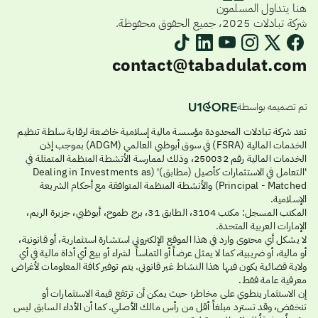
هنا يتداول المسلمون
شركة تبادلات 2025، جميع الحقوق محفوظة.
contact@tabadulat.com
تم تصميمه بواسطة
تعد شركة تبادلات المحدودة مؤسسة مالية إسلامية خاضعة لرقابة سلطة تنظيم
الخدمات المالية (FSRA) في سوق أبوظبي العالمي (ADGM) بموجب إذن
الخدمات المالية رقم 250032، وذلك لممارسة الأنشطة المنظمة المتمثلة في
'التعامل في الاستثمارات كأصيل (مطابق)' (Dealing in Investments as
Principal - Matched) والأنشطة المنظمة المتوافقة مع أحكام الشريعة
الإسلامية.
المكتب المسجل: مكتب 3104، الطابق 31، برج طموح، أبوظبي، جزيرة الريم،
الإمارات العربية المتحدة.
لا يشكل أي محتوى وارد في هذا الموقع الإلكتروني استشارة استثمارية، أو قانونية،
أو مالية، أو ضريبية، كما لا يمثل عرضاً أو التماساً لشراء أو بيع أي أداة مالية في أي
ولاية قضائية يكون فيها هذا النشاط غير قانوني. يتم توفير كافة المعلومات لأغراض
معرفية عامة فقط.
إن الاستثمار ينطوي على مخاطر؛ حيث يمكن أن ترتفع قيمة الاستثمارات أو
تنخفض، وقد تسترد مبلغاً أقل من رأس مالك الأصلي. كما أن الأداء السابق ليس