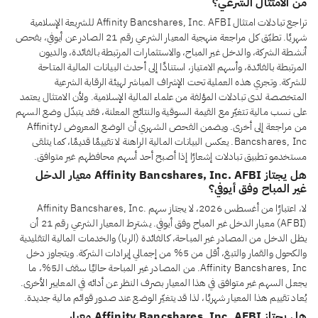
من الامتثال الشرعي؟
تراجع تبادلات امتثال Affinity Bancshares, Inc. AFBI للشريعة الإسلامية
شهريًا. تطبّق كل مراجعة منهجية المعيار الشرعي رقم 21 الصادر عن أيوفي، بفحص
أنشطة الشركة، والدخل غير المباح، والاستثمارات المرتبطة بالفائدة، والديون
المرتبطة بالفائدة، وأسهم الامتياز، استنادًا إلى أحدث البيانات المالية المتاحة
للشركة. وتجري هذه العملية تحت الإشراف المباشر لهيئة الرقابة الشرعية
المتخصصة لدى تبادلات المؤلفة من علماء المالية الإسلامية. ولأن الامتثال يعتمد
على نسب مالية تتغيّر مع القيمة السوقية والنتائج المعلنة، فقد يتبدّل وضع السهم
من مراجعة إلى أخرى. ويضمن الفحص الشهري أن الوضع المعروض لـAffinity
Bancshares, Inc. يعكس البيانات المالية الراهنة لا تقييمًا قديمًا، كما يتلقى
مستخدمو تطبيق تبادلات إشعارًا إذا أصبح أحد أسهم محافظهم غير متوافق.
هل يجتاز Affinity Bancshares, Inc. AFBI معيار الدخل
غير المباح وفق أيوفي؟
لا، اعتبارًا من أغسطس 2026، لا يجتاز سهم Affinity Bancshares, Inc.
(AFBI) معيار الدخل غير المباح وفق أيوفي. يشترط المعيار الشرعي رقم 21 أن
يظل الدخل من المصادر غير المباحة، كالفائدة (الربا) والخدمات المالية التقليدية
والكحول والقمار والتبغ، أقل من 5% من إجمالي إيرادات الشركة. ويتجاوز دخل
Affinity Bancshares, Inc. من المصادر غير المباحة حاليًا سقف الـ5%، ما
يجعل السهم غير متوافق في هذا المعيار بصرف النظر عن أدائه في المعايير الأخرى.
يُعاد تقييم هذا المعيار شهريًا، لذا قد يتغيّر الوضع عند صدور قوائم مالية جديدة.
هل يجتاز Affinity Bancshares, Inc. AFBI معيار