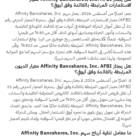
الاستثمارات المرتبطة بالفائدة وفق أيوفي؟
نعم، اعتبارًا من أغسطس 2026، يجتاز سهم Affinity Bancshares, Inc.
(AFBI) معيار الاستثمارات المرتبطة بالفائدة وفق أيوفي. يشترط المعيار الشرعي رقم
21 أن تظل أموال الشركة الموظفة في أدوات مدرّة للفائدة، كالودائع التقليدية
والسندات وأذون الخزانة وصناديق أسواق النقد، أقل من 30% من قيمتها
السوقية، ضمانًا لألا يتحقق للمساهمين ربح جوهري من الربا. وتقع استثمارات
Affinity Bancshares, Inc. المرتبطة بالفائدة حاليًا ضمن حد الـ30%. ولأن
هذه النسبة تُقاس إلى القيمة السوقية، فقد تتحرك مع سعر السهم كما مع الميزانية
العمومية، ولهذا تعيد تبادلات فحص السهم شهريًا.
هل يجتاز Affinity Bancshares, Inc. AFBI معيار الديون
المرتبطة بالفائدة وفق أيوفي؟
لا، اعتبارًا من أغسطس 2026، لا يجتاز سهم Affinity Bancshares, Inc.
(AFBI) معيار الديون المرتبطة بالفائدة وفق أيوفي. يشترط المعيار الشرعي رقم 21
أن تظل قروض الشركة المحمّلة بالفائدة، كالقروض المصرفية التقليدية والسندات
وما شابهها من تمويل ربوي، أقل من 30% من قيمتها السوقية. وتتجاوز ديون
Affinity Bancshares, Inc. المرتبطة بالفائدة حاليًا هذا الحد، ما يعني اعتماد
الشركة على تمويل ربوي يفوق ما تجيزه أيوفي للاستثمار الحلال. ويمكن للشركة
العودة إلى الامتثال بخفض ديونها أو عبر تغيّر قيمتها السوقية، ويُعاد تقييم المعيار
شهريًا.
ما معامل تنقية أرباح سهم Affinity Bancshares, Inc.