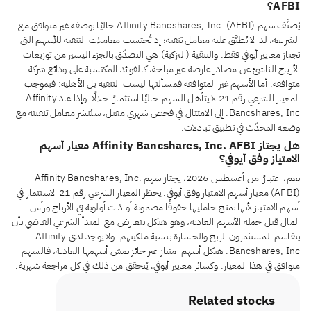
AFBI؟
يُصنَّف سهم Affinity Bancshares, Inc. (AFBI) حاليًا بوصفه غير متوافق مع
الشريعة، لذا لا يُطبَّق عليه معامل تنقية؛ إذ تُحتسب معاملات التنقية للأسهم التي
تجتاز معايير أيوفي فقط. والتنقية (التزكية) هي التصدّق بالجزء اليسير من توزيعات
الأرباح الناشئ عن مصادر عارضة غير مباحة، كالفوائد المكتسبة على ودائع شركة
متوافقة. أما الأسهم غير المتوافقة فمسألتها ليست التنقية بل الأهلية: فبموجب
المعيار الشرعي رقم 21 لا يتأهل السهم حاليًا استثمارًا حلالًا. وإذا عاد Affinity
Bancshares, Inc. إلى الامتثال في فحص شهري مقبل، سيُنشر معامل تنقيته مع
وضعه المحدّث في تطبيق تبادلات.
هل يجتاز Affinity Bancshares, Inc. AFBI معيار أسهم
الامتياز وفق أيوفي؟
نعم، اعتبارًا من أغسطس 2026، يجتاز سهم Affinity Bancshares, Inc.
(AFBI) معيار أسهم الامتياز وفق أيوفي. يحظر المعيار الشرعي رقم 21 الاستثمار في
أسهم الامتياز لأنها تمنح حامليها حقوقًا مضمونة أو ذات أولوية في الأرباح ورأس
المال قبل حملة الأسهم العادية، وهو هيكل يتعارض مع المبدأ الشرعي القاضي بأن
يتقاسم المستثمرون الربح والخسارة بنسبة ملكيتهم. ولا يوجد لدى Affinity
Bancshares, Inc. هيكل أسهم امتياز غير جائز يمسّ أسهمها العادية، فالسهم
متوافق في هذا المعيار. وكسائر معايير أيوفي، يُتحقق من ذلك في كل مراجعة شهرية.
Related stocks