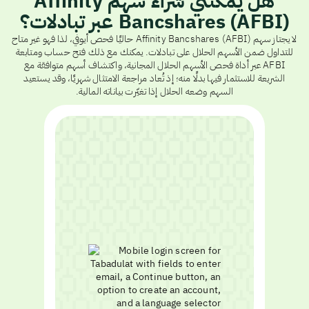
هل يمكنني شراء سهم Affinity
Bancshares (AFBI) عبر تبادلات؟
لا يجتاز سهم Affinity Bancshares (AFBI) حاليًا فحص أيوفي، لذا فهو غير متاح
للتداول ضمن الأسهم الحلال على تبادلات. يمكنك مع ذلك فتح حساب ومتابعة
AFBI عبر أداة فحص الأسهم الحلال المجانية، واكتشاف أسهم متوافقة مع
الشريعة للاستثمار فيها بدلًا منه؛ إذ تُعاد مراجعة الامتثال شهريًا، وقد يستعيد
السهم وضعه الحلال إذا تغيّرت بياناته المالية.