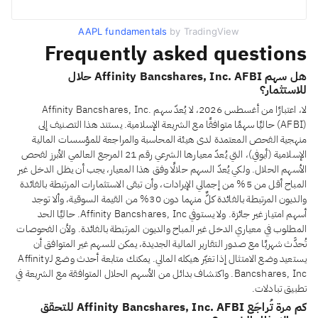
AAPL fundamentals
by TradingView
Frequently asked questions
هل سهم Affinity Bancshares, Inc. AFBI حلال
للاستثمار؟
لا، اعتبارًا من أغسطس 2026، لا يُعدّ سهم Affinity Bancshares, Inc.
(AFBI) حاليًا سهمًا متوافقًا مع الشريعة الإسلامية. يستند هذا التصنيف إلى
منهجية الفحص المعتمدة لدى هيئة المحاسبة والمراجعة للمؤسسات المالية
الإسلامية (أيوفي)، التي يُعدّ معيارها الشرعي رقم 21 المرجع العالمي الأبرز لفحص
الأسهم الحلال. ولكي يُعدّ السهم حلالًا وفق هذا المعيار، يجب أن يظل الدخل غير
المباح أقل من 5% من إجمالي الإيرادات، وأن تبقى الاستثمارات المرتبطة بالفائدة
والديون المرتبطة بالفائدة كلٌّ منهما دون 30% من القيمة السوقية، وألا توجد
أسهم امتياز غير جائزة. ولا يستوفي Affinity Bancshares, Inc. حاليًا الحد
المطلوب في معياري الدخل غير المباح والديون المرتبطة بالفائدة. ولأن الفحوصات
تُحدَّث شهريًا مع صدور التقارير المالية الجديدة، يمكن للسهم غير المتوافق أن
يستعيد وضع الامتثال إذا تغيّر هيكله المالي. يمكنك متابعة أحدث وضع لـAffinity
Bancshares, Inc. واكتشاف بدائل من الأسهم الحلال المتوافقة مع الشريعة في
تطبيق تبادلات.
كم مرة تُراجَع Affinity Bancshares, Inc. AFBI للتحقق