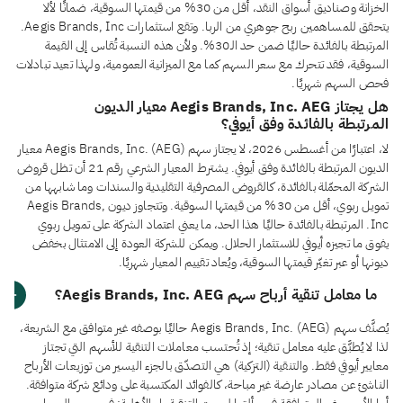
الخزانة وصناديق أسواق النقد، أقل من 30% من قيمتها السوقية، ضمانًا لألا
يتحقق للمساهمين ربح جوهري من الربا. وتقع استثمارات Aegis Brands, Inc.
المرتبطة بالفائدة حاليًا ضمن حد الـ30%. ولأن هذه النسبة تُقاس إلى القيمة
السوقية، فقد تتحرك مع سعر السهم كما مع الميزانية العمومية، ولهذا تعيد تبادلات
فحص السهم شهريًا.
هل يجتاز Aegis Brands, Inc. AEG معيار الديون
المرتبطة بالفائدة وفق أيوفي؟
لا، اعتبارًا من أغسطس 2026، لا يجتاز سهم Aegis Brands, Inc. (AEG) معيار
الديون المرتبطة بالفائدة وفق أيوفي. يشترط المعيار الشرعي رقم 21 أن تظل قروض
الشركة المحمّلة بالفائدة، كالقروض المصرفية التقليدية والسندات وما شابهها من
تمويل ربوي، أقل من 30% من قيمتها السوقية. وتتجاوز ديون Aegis Brands,
Inc. المرتبطة بالفائدة حاليًا هذا الحد، ما يعني اعتماد الشركة على تمويل ربوي
يفوق ما تجيزه أيوفي للاستثمار الحلال. ويمكن للشركة العودة إلى الامتثال بخفض
ديونها أو عبر تغيّر قيمتها السوقية، ويُعاد تقييم المعيار شهريًا.
ما معامل تنقية أرباح سهم Aegis Brands, Inc. AEG؟
يُصنَّف سهم Aegis Brands, Inc. (AEG) حاليًا بوصفه غير متوافق مع الشريعة،
لذا لا يُطبَّق عليه معامل تنقية؛ إذ تُحتسب معاملات التنقية للأسهم التي تجتاز
معايير أيوفي فقط. والتنقية (التزكية) هي التصدّق بالجزء اليسير من توزيعات الأرباح
الناشئ عن مصادر عارضة غير مباحة، كالفوائد المكتسبة على ودائع شركة متوافقة.