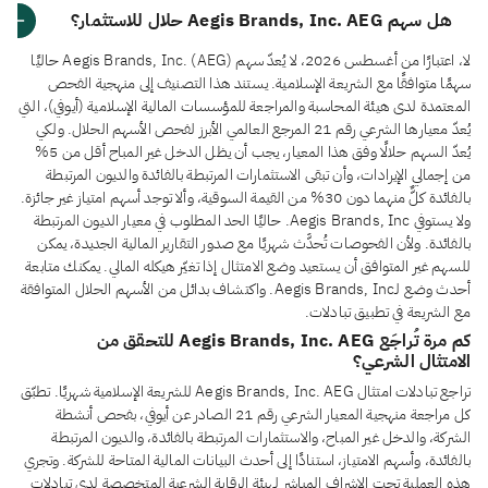
هل سهم Aegis Brands, Inc. AEG حلال للاستثمار؟
لا، اعتبارًا من أغسطس 2026، لا يُعدّ سهم Aegis Brands, Inc. (AEG) حاليًا
سهمًا متوافقًا مع الشريعة الإسلامية. يستند هذا التصنيف إلى منهجية الفحص
المعتمدة لدى هيئة المحاسبة والمراجعة للمؤسسات المالية الإسلامية (أيوفي)، التي
يُعدّ معيارها الشرعي رقم 21 المرجع العالمي الأبرز لفحص الأسهم الحلال. ولكي
يُعدّ السهم حلالًا وفق هذا المعيار، يجب أن يظل الدخل غير المباح أقل من 5%
من إجمالي الإيرادات، وأن تبقى الاستثمارات المرتبطة بالفائدة والديون المرتبطة
بالفائدة كلٌّ منهما دون 30% من القيمة السوقية، وألا توجد أسهم امتياز غير جائزة.
ولا يستوفي Aegis Brands, Inc. حاليًا الحد المطلوب في معيار الديون المرتبطة
بالفائدة. ولأن الفحوصات تُحدَّث شهريًا مع صدور التقارير المالية الجديدة، يمكن
للسهم غير المتوافق أن يستعيد وضع الامتثال إذا تغيّر هيكله المالي. يمكنك متابعة
أحدث وضع لـAegis Brands, Inc. واكتشاف بدائل من الأسهم الحلال المتوافقة
مع الشريعة في تطبيق تبادلات.
كم مرة تُراجَع Aegis Brands, Inc. AEG للتحقق من
الامتثال الشرعي؟
تراجع تبادلات امتثال Aegis Brands, Inc. AEG للشريعة الإسلامية شهريًا. تطبّق
كل مراجعة منهجية المعيار الشرعي رقم 21 الصادر عن أيوفي، بفحص أنشطة
الشركة، والدخل غير المباح، والاستثمارات المرتبطة بالفائدة، والديون المرتبطة
بالفائدة، وأسهم الامتياز، استنادًا إلى أحدث البيانات المالية المتاحة للشركة. وتجري
هذه العملية تحت الإشراف المباشر لهيئة الرقابة الشرعية المتخصصة لدى تبادلات