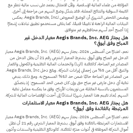
المؤلفة من علماء المالية الإسلامية. ولأن الامتثال يعتمد على نسب مالية تتغيّر مع
القيمة السوقية والنتائج المعلنة، فقد يتبدّل وضع السهم من مراجعة إلى أخرى.
ويضمن الفحص الشهري أن الوضع المعروض لـAegis Brands, Inc. يعكس
البيانات المالية الراهنة لا تقييمًا قديمًا، كما يتلقى مستخدمو تطبيق تبادلات إشعارًا
إذا أصبح أحد أسهم محافظهم غير متوافق.
هل يجتاز Aegis Brands, Inc. AEG معيار الدخل غير
المباح وفق أيوفي؟
نعم، اعتبارًا من أغسطس 2026، يجتاز سهم Aegis Brands, Inc. (AEG) معيار
الدخل غير المباح وفق أيوفي. يشترط المعيار الشرعي رقم 21 أن يظل الدخل من
المصادر غير المباحة، كالفائدة (الربا) والخدمات المالية التقليدية والكحول والقمار
والتبغ، أقل من 5% من إجمالي إيرادات الشركة. ويقع دخل Aegis Brands, Inc.
من المصادر غير المباحة حاليًا ضمن حد الـ5% المسموح به. ومع ذلك، ينبغي
تنقية أي دخل عارض غير مباح حتى وإن كان ضمن الحد المسموح: إذ يتصدّق
المستثمرون بالنسبة المقابلة من توزيعات الأرباح، وفق ما يعكسه معامل تنقية
السهم. يُعاد تقييم هذا المعيار شهريًا استنادًا إلى أحدث الإفصاحات المالية للشركة.
هل يجتاز Aegis Brands, Inc. AEG معيار الاستثمارات
المرتبطة بالفائدة وفق أيوفي؟
نعم، اعتبارًا من أغسطس 2026، يجتاز سهم Aegis Brands, Inc. (AEG) معيار
الاستثمارات المرتبطة بالفائدة وفق أيوفي. يشترط المعيار الشرعي رقم 21 أن تظل
أموال الشركة الموظفة في أدوات مدرّة للفائدة، كالودائع التقليدية والسندات وأذون