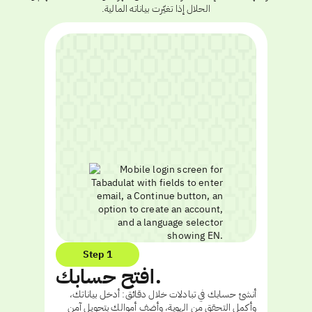
الحلال إذا تغيّرت بياناته المالية.
Step 1
افتح حسابك.
أنشئ حسابك في تبادلات خلال دقائق: أدخل بياناتك،
وأكمل التحقق من الهوية، وأضف أموالك بتحويل آمن