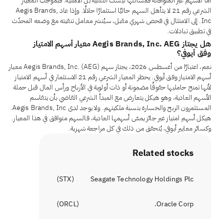
أما الأسهم غير المتوافقة فمسألتها ليست التنقية بل الأهلية: فبموجب المعيار
الشرعي رقم 21 لا يتأهل السهم حاليًا استثمارًا حلالًا. وإذا عاد Aegis Brands,
Inc. إلى الامتثال في فحص شهري مقبل، سيُنشر معامل تنقيته مع وضعه المحدّث
في تطبيق تبادلات.
هل يجتاز Aegis Brands, Inc. AEG معيار أسهم الامتياز
وفق أيوفي؟
نعم، اعتبارًا من أغسطس 2026، يجتاز سهم Aegis Brands, Inc. (AEG) معيار
أسهم الامتياز وفق أيوفي. يحظر المعيار الشرعي رقم 21 الاستثمار في أسهم الامتياز
لأنها تمنح حامليها حقوقًا مضمونة أو ذات أولوية في الأرباح ورأس المال قبل حملة
الأسهم العادية، وهو هيكل يتعارض مع المبدأ الشرعي القاضي بأن يتقاسم
المستثمرون الربح والخسارة بنسبة ملكيتهم. ولا يوجد لدى Aegis Brands, Inc.
هيكل أسهم امتياز غير جائز يمسّ أسهمها العادية، فالسهم متوافق في هذا المعيار.
وكسائر معايير أيوفي، يُتحقق من ذلك في كل مراجعة شهرية.
Related stocks
)
STX
(
Seagate Technology Holdings Plc
)
ORCL
(
Oracle Corp.