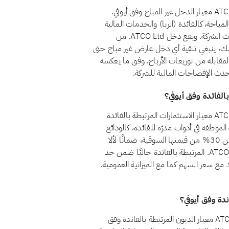
نعم، اعتبارًا من أغسطس 2026، يجتاز سهم ATCO Ltd. (ACO.X) معيار الدخل غير المباح وفق أيوفي.
 المصادر غير المباحة، كالفائدة (الربا) والخدمات المالية
التقليدية والكحول والقمار والتبغ، أقل من 5% من إجمالي إيرادات الشركة. ويقع دخل ATCO Ltd. من
 الـ5% المسموح به. ومع ذلك، ينبغي تنقية أي دخل عارض غير مباح حتى
مقابلة من توزيعات الأرباح، وفق ما يعكسه
 أحدث الإفصاحات المالية للشركة.
نعم، اعتبارًا من أغسطس 2026، يجتاز سهم ATCO Ltd. (ACO.X) معيار الاستثمارات المرتبطة بالفائدة
م 21 أن تظل أموال الشركة الموظفة في أدوات مدرّة للفائدة، كالودائع
التقليدية والسندات وأذون الخزانة وصناديق أسواق النقد، أقل من 30% من قيمتها السوقية، ضمانًا لألا
يتحقق للمساهمين ربح جوهري من الربا. وتقع استثمارات ATCO Ltd. المرتبطة بالفائدة حاليًا ضمن حد
رك مع سعر السهم كما مع الميزانية العمومية،
لا، اعتبارًا من أغسطس 2026، لا يجتاز سهم ATCO Ltd. (ACO.X) معيار الديون المرتبطة بالفائدة وفق