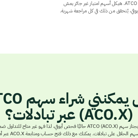
المستثمرون الربح والخسارة بنسبة ملكيتهم. ولا يوجد لدى ATCO Ltd. هيكل أسهم امتياز غير جائز يمسّ
أيوفي، يُتحقق من ذلك في كل مراجعة شهرية.
هل يمكنني شراء
(ACO.X) عبر تبادلات؟
لا يجتاز سهم ATCO (ACO.X) حاليًا فحص أيوفي، لذا فهو غير متاح للتداول 
الأسهم الحلال على تبادلات. يمكنك مع ذلك فتح حساب 