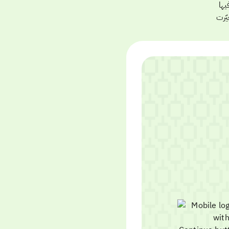
يها
يّرت