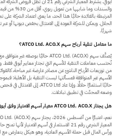
أيوفي. يشترط المعيار الشرعي رقم 21 أن 
المرتبطة بالفائدة حاليًا هذا الحد، ما يعني اعتماد الشركة على ت
الحلال. ويمكن للشركة العودة إلى الامتثال بخفض ديونها أو عبر تغي
شهريًا.
ما معامل تنقية أرباح سهم ATCO Ltd. ACO.X؟
يُصنَّف سهم ATCO Ltd. (ACO.X) حاليًا بوص
تُحتسب معاملات التنقية للأسهم التي تجتاز معايير أيوفي فقط. وال
من توزيعات الأرباح الناشئ عن مصادر عارضة غير مباحة، كالفوائد
حاليًا استثمارًا حلالًا. وإذا عاد td
وضعه المحدّث في تطبيق تبادلات.
هل يجتاز ATCO Ltd. ACO.X معيار أسهم الامتياز وفق أيوفي؟
المعيار الشرعي رقم 21 الاستثمار في أسهم الامتياز لأ
ورأس المال قبل حملة الأسهم العادية، وهو هيكل يتعارض مع ال