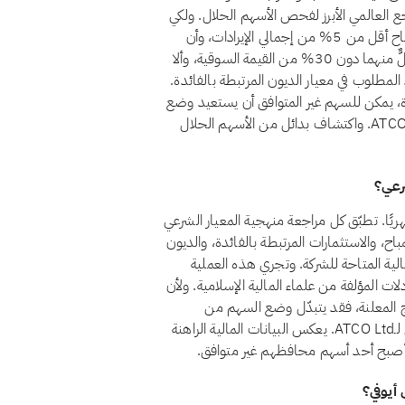
سلامية (أيوفي)، التي يُعدّ معيارها الشرعي رقم 21 المرجع العالمي الأبرز لفحص الأسهم الحلال. ولكي
يُعدّ السهم حلالًا وفق هذا المعيار، يجب أن يظل الدخل غير المباح أقل من 5% من إجمالي الإيرادات، وأن
تبقى الاستثمارات المرتبطة بالفائدة والديون المرتبطة بالفائدة كلٌّ منهما دون 30% من القيمة السوقية، وألا
ائزة. ولا يستوفي ATCO Ltd. حاليًا الحد المطلوب في معيار الديون المرتبطة بالفائدة.
دة، يمكن للسهم غير المتوافق أن يستعيد وضع
الامتثال إذا تغيّر هيكله المالي. يمكنك متابعة أحدث وضع لـATCO Ltd. واكتشاف بدائل من الأسهم الحلال
ATCO للشريعة الإسلامية شهريًا. تطبّق كل مراجعة منهجية المعيار الشرعي
مباح، والاستثمارات المرتبطة بالفائدة، والديون
لمالية المتاحة للشركة. وتجري هذه العملية
ات المؤلفة من علماء المالية الإسلامية. ولأن
ئج المعلنة، فقد يتبدّل وضع السهم من
مراجعة إلى أخرى. ويضمن الفحص الشهري أن الوضع المعروض لـATCO Ltd. يعكس البيانات المالية الراهنة
ذا أصبح أحد أسهم محافظهم غير متوافق.