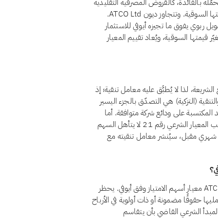
تظل قروض الشركة المحمّلة بالفائدة، كالقروض المصرفية التقليدية
والسندات وما شابهها من تمويل ربوي، أقل من 30% من قيمتها السوقية. وتتجاوز ديون ATCO Ltd.
مويل ربوي يفوق ما تجيزه أيوفي للاستثمار
ّر قيمتها السوقية، ويُعاد تقييم المعيار
فه غير متوافق مع الشريعة، لذا لا يُطبَّق عليه معامل تنقية؛ إذ
تنقية (التزكية) هي التصدّق بالجزء اليسير
 المكتسبة على ودائع شركة متوافقة. أما
الأسهم غير المتوافقة فمسألتها ليست التنقية بل الأهلية: فبموجب المعيار الشرعي رقم 21 لا يتأهل السهم
ATCO L. إلى الامتثال في فحص شهري مقبل، سيُنشر معامل تنقيته مع
نعم، اعتبارًا من أغسطس 2026، يجتاز سهم ATCO Ltd. (ACO.X) معيار أسهم الامتياز وفق أيوفي. يحظر
نها تمنح حامليها حقوقًا مضمونة أو ذات أولوية في الأرباح
مبدأ الشرعي القاضي بأن يتقاسم