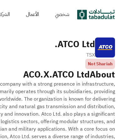
شخصي
الأعمال
الشركة
ATCO Ltd.
TSX
Not Shariah
ACO.X
ATCO Ltd.
About
ng company with a strong presence in infrastructure,
rimarily operates through its subsidiaries, providing
worldwide. The organization is known for delivering
icity and natural gas transmission and distribution,
 and innovation. Atco Ltd. also plays a significant
 logistics sectors, offering modular structures, and
ian and military applications. With a core focus on
ion, Atco Ltd. serves a diverse range of industries,