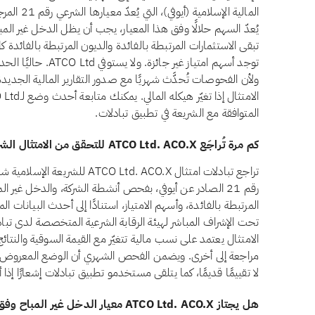
المالية الإ
توجد أسهم امتياز غير ج
ولأن الفحوصات تُحدَّث شهريًا مع صدور التقارير المالية الجدي
المتوافقة مع الشريعة في تطبيق تبادلات.
كم مرة تُراجَع ATCO Ltd. ACO.X للتحقق من الامتثال الشرعي؟
تراجع تبادلات امتثال  Ltd. ACO.X
رقم 21 الصادر عن أيوفي، بفحص أنشطة الشركة، والدخل غير ال
المرتبطة بالفائدة، وأسهم الامتياز، استنادًا إلى أحدث البيانات ا
تحت الإشراف المباشر لهيئة الرقابة الشرعية المتخصصة لدى تبادل
الامتثال يعتمد على نسب مالية تتغيّر مع القيمة السوقية والنتا
لا تقييمًا قديمًا، كما يتلقى مستخدمو تطبيق تبادلات إشعارًا إ
هل يجتاز ATCO Ltd. ACO.X معيار الدخل غير المباح وفق أيوفي؟