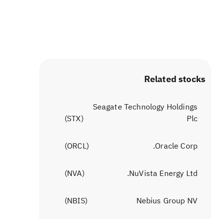
Related stocks
Seagate Technology Holdings
)
STX
(
Plc
)
ORCL
(
Oracle Corp.
)
NVA
(
NuVista Energy Ltd.
)
NBIS
(
Nebius Group NV