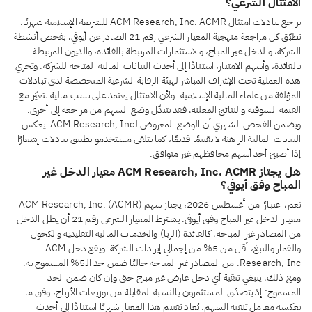
الامتثال الشرعي؟
تراجع تبادلات امتثال ACM Research, Inc. ACMR للشريعة الإسلامية شهريًا.
تطبّق كل مراجعة منهجية المعيار الشرعي رقم 21 الصادر عن أيوفي، بفحص أنشطة
الشركة، والدخل غير المباح، والاستثمارات المرتبطة بالفائدة، والديون المرتبطة
بالفائدة، وأسهم الامتياز، استنادًا إلى أحدث البيانات المالية المتاحة للشركة. وتجري
هذه العملية تحت الإشراف المباشر لهيئة الرقابة الشرعية المتخصصة لدى تبادلات
المؤلفة من علماء المالية الإسلامية. ولأن الامتثال يعتمد على نسب مالية تتغيّر مع
القيمة السوقية والنتائج المعلنة، فقد يتبدّل وضع السهم من مراجعة إلى أخرى.
ويضمن الفحص الشهري أن الوضع المعروض لـACM Research, Inc. يعكس
البيانات المالية الراهنة لا تقييمًا قديمًا، كما يتلقى مستخدمو تطبيق تبادلات إشعارًا
إذا أصبح أحد أسهم محافظهم غير متوافق.
هل يجتاز ACM Research, Inc. ACMR معيار الدخل غير
المباح وفق أيوفي؟
نعم، اعتبارًا من أغسطس 2026، يجتاز سهم ACM Research, Inc. (ACMR)
معيار الدخل غير المباح وفق أيوفي. يشترط المعيار الشرعي رقم 21 أن يظل الدخل
من المصادر غير المباحة، كالفائدة (الربا) والخدمات المالية التقليدية والكحول
والقمار والتبغ، أقل من 5% من إجمالي إيرادات الشركة. ويقع دخل ACM
Research, Inc. من المصادر غير المباحة حاليًا ضمن حد الـ5% المسموح به.
ومع ذلك، ينبغي تنقية أي دخل عارض غير مباح حتى وإن كان ضمن الحد
المسموح: إذ يتصدّق المستثمرون بالنسبة المقابلة من توزيعات الأرباح، وفق ما
يعكسه معامل تنقية السهم. يُعاد تقييم هذا المعيار شهريًا استنادًا إلى أحدث