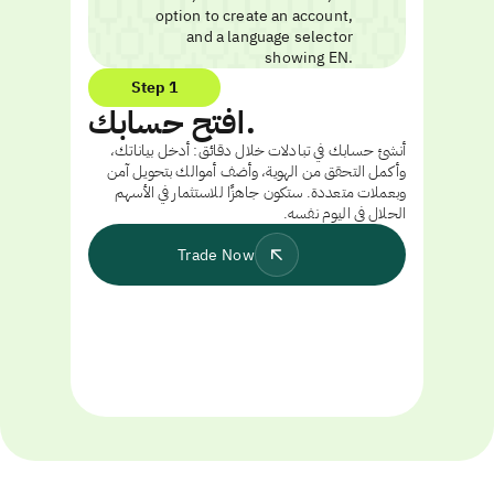
Step 1
افتح حسابك.
أنشئ حسابك في تبادلات خلال دقائق: أدخل بياناتك،
وأكمل التحقق من الهوية، وأضف أموالك بتحويل آمن
وبعملات متعددة. ستكون جاهزًا للاستثمار في الأسهم
الحلال في اليوم نفسه.
Trade Now