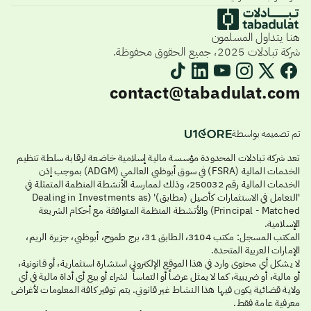
هنا يتداول المسلمون
شركة تبادلات 2025، جميع الحقوق محفوظة.
contact@tabadulat.com
تم تصميمه بواسطة
تعد شركة تبادلات المحدودة مؤسسة مالية إسلامية خاضعة لرقابة سلطة تنظيم
الخدمات المالية (FSRA) في سوق أبوظبي العالمي (ADGM) بموجب إذن
الخدمات المالية رقم 250032، وذلك لممارسة الأنشطة المنظمة المتمثلة في
'التعامل في الاستثمارات كأصيل (مطابق)' (Dealing in Investments as
Principal - Matched) والأنشطة المنظمة المتوافقة مع أحكام الشريعة
الإسلامية.
المكتب المسجل: مكتب 3104، الطابق 31، برج طموح، أبوظبي، جزيرة الريم،
الإمارات العربية المتحدة.
لا يشكل أي محتوى وارد في هذا الموقع الإلكتروني استشارة استثمارية، أو قانونية،
أو مالية، أو ضريبية، كما لا يمثل عرضاً أو التماساً لشراء أو بيع أي أداة مالية في أي
ولاية قضائية يكون فيها هذا النشاط غير قانوني. يتم توفير كافة المعلومات لأغراض
معرفية عامة فقط.