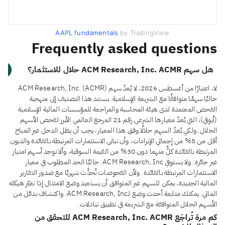
AAPL fundamentals
by TradingView
Frequently asked questions
هل سهم ACM Research, Inc. ACMR حلال للاستثمار؟
لا، اعتبارًا من أغسطس 2026، لا يُعدّ سهم ACM Research, Inc. (ACMR)
حاليًا سهمًا متوافقًا مع الشريعة الإسلامية. يستند هذا التصنيف إلى منهجية
الفحص المعتمدة لدى هيئة المحاسبة والمراجعة للمؤسسات المالية الإسلامية
(أيوفي)، التي يُعدّ معيارها الشرعي رقم 21 المرجع العالمي الأبرز لفحص الأسهم
الحلال. ولكي يُعدّ السهم حلالًا وفق هذا المعيار، يجب أن يظل الدخل غير المباح
أقل من 5% من إجمالي الإيرادات، وأن تبقى الاستثمارات المرتبطة بالفائدة والديون
المرتبطة بالفائدة كلٌّ منهما دون 30% من القيمة السوقية، وألا توجد أسهم امتياز
غير جائزة. ولا يستوفي ACM Research, Inc. حاليًا الحد المطلوب في معيار
الاستثمارات المرتبطة بالفائدة. ولأن الفحوصات تُحدَّث شهريًا مع صدور التقارير
المالية الجديدة، يمكن للسهم غير المتوافق أن يستعيد وضع الامتثال إذا تغيّر هيكله
المالي. يمكنك متابعة أحدث وضع لـACM Research, Inc. واكتشاف بدائل من
الأسهم الحلال المتوافقة مع الشريعة في تطبيق تبادلات.
كم مرة تُراجَع ACM Research, Inc. ACMR للتحقق من