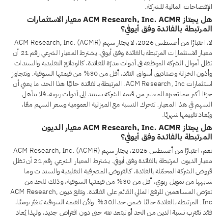
الإفصاحات المالية للشركة.
هل يجتاز ACM Research, Inc. ACMR معيار الاستثمارات
المرتبطة بالفائدة وفق أيوفي؟
لا، اعتبارًا من أغسطس 2026، لا يجتاز سهم ACM Research, Inc. (ACMR)
معيار الاستثمارات المرتبطة بالفائدة وفق أيوفي. يشترط المعيار الشرعي رقم 21 أن
تظل أموال الشركة الموظفة في أدوات مدرّة للفائدة، كالودائع التقليدية والسندات
وأذون الخزانة وصناديق أسواق النقد، أقل من 30% من قيمتها السوقية. وتتجاوز
استثمارات ACM Research, Inc. المرتبطة بالفائدة حاليًا هذا الحد، ما يعني أن
جزءًا أكبر مما تجيزه المعايير من قيمة الشركة يستند إلى أدوات ربوية، فلا يتأهل
السهم في هذا المعيار. تتحرك النسبة مع الميزانية العمومية وسعر السهم معًا،
ويُعاد تقييمها شهريًا.
هل يجتاز ACM Research, Inc. ACMR معيار الديون
المرتبطة بالفائدة وفق أيوفي؟
نعم، اعتبارًا من أغسطس 2026، يجتاز سهم ACM Research, Inc. (ACMR)
معيار الديون المرتبطة بالفائدة وفق أيوفي. يشترط المعيار الشرعي رقم 21 أن تظل
قروض الشركة المحمّلة بالفائدة، كالقروض المصرفية التقليدية والسندات وما
شابهها من تمويل ربوي، أقل من 30% من قيمتها السوقية، وذلك للحد من
تعرّض المساهمين للرفع المالي القائم على الفائدة. وتقع ديون ACM Research,
Inc. المرتبطة بالفائدة حاليًا ضمن حد الـ30%. ولأن القيمة السوقية تتغيّر يوميًا،
فقد تقترب نسبة الدين من الحد أو تبتعد عنه حتى دون اقتراض جديد، ولهذا يُعاد