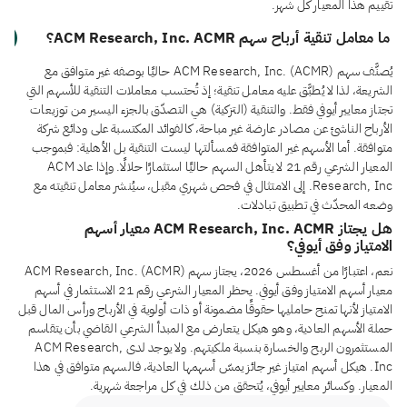
تقييم هذا المعيار كل شهر.
ما معامل تنقية أرباح سهم ACM Research, Inc. ACMR؟
يُصنَّف سهم ACM Research, Inc. (ACMR) حاليًا بوصفه غير متوافق مع
الشريعة، لذا لا يُطبَّق عليه معامل تنقية؛ إذ تُحتسب معاملات التنقية للأسهم التي
تجتاز معايير أيوفي فقط. والتنقية (التزكية) هي التصدّق بالجزء اليسير من توزيعات
الأرباح الناشئ عن مصادر عارضة غير مباحة، كالفوائد المكتسبة على ودائع شركة
متوافقة. أما الأسهم غير المتوافقة فمسألتها ليست التنقية بل الأهلية: فبموجب
المعيار الشرعي رقم 21 لا يتأهل السهم حاليًا استثمارًا حلالًا. وإذا عاد ACM
Research, Inc. إلى الامتثال في فحص شهري مقبل، سيُنشر معامل تنقيته مع
وضعه المحدّث في تطبيق تبادلات.
هل يجتاز ACM Research, Inc. ACMR معيار أسهم
الامتياز وفق أيوفي؟
نعم، اعتبارًا من أغسطس 2026، يجتاز سهم ACM Research, Inc. (ACMR)
معيار أسهم الامتياز وفق أيوفي. يحظر المعيار الشرعي رقم 21 الاستثمار في أسهم
الامتياز لأنها تمنح حامليها حقوقًا مضمونة أو ذات أولوية في الأرباح ورأس المال قبل
حملة الأسهم العادية، وهو هيكل يتعارض مع المبدأ الشرعي القاضي بأن يتقاسم
المستثمرون الربح والخسارة بنسبة ملكيتهم. ولا يوجد لدى ACM Research,
Inc. هيكل أسهم امتياز غير جائز يمسّ أسهمها العادية، فالسهم متوافق في هذا
المعيار. وكسائر معايير أيوفي، يُتحقق من ذلك في كل مراجعة شهرية.