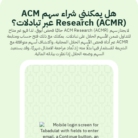
هل يمكنني شراء سهم ACM
Research (ACMR) عبر تبادلات؟
لا يجتاز سهم ACM Research (ACMR) حاليًا فحص أيوفي، لذا فهو غير متاح
للتداول ضمن الأسهم الحلال على تبادلات. يمكنك مع ذلك فتح حساب ومتابعة
ACMR عبر أداة فحص الأسهم الحلال المجانية، واكتشاف أسهم متوافقة مع
الشريعة للاستثمار فيها بدلًا منه؛ إذ تُعاد مراجعة الامتثال شهريًا، وقد يستعيد
السهم وضعه الحلال إذا تغيّرت بياناته المالية.