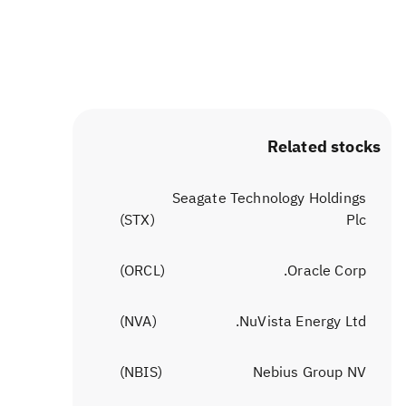
Related stocks
Seagate Technology Holdings
)
STX
(
Plc
)
ORCL
(
Oracle Corp.
)
NVA
(
NuVista Energy Ltd.
)
NBIS
(
Nebius Group NV