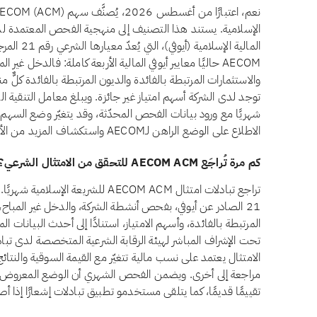
الإسلامية. يستند هذا التصنيف إلى منهجية الفحص المعتمدة 
المالية الإ
شهريًا مع ورود بيانات الفحص المحدّثة، وقد يتغيّر وضع السهم 
الاطلاع على الوضع الراهن لـAECOM واستكشاف المزيد من الأسهم المتوافقة مع الشريعة في تطبيق تبادلات.
كم مرة تُراجَع AECOM ACM للتحقق من الامتثال الشرعي؟
تراجع تبادلات امتثال AECOM ACM للشري
21 الصادر عن أيوفي، بفحص أنشطة الشركة، والدخل غير المباح، 
المرتبطة بالفائدة، وأسهم الامتياز، استنادًا إلى أحدث البيانات ا
تحت الإشراف المباشر لهيئة الرقابة الشرعية المتخصصة لدى تبادل
الامتثال يعتمد على نسب مالية تتغيّر مع القيمة السوقية والنتا
تقييمًا قديمًا، كما يتلقى مستخدمو تطبيق تبادلات إشعارًا إذا