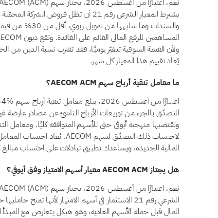
يشترط المعيار الشرعي رقم 21 أن تظل قروض الش
والسندات وما شابهها 
ولأن القيمة السوقية تتغيّر يوميًا، فقد تقترب نسبة الدين من ال
يُعاد تقييم هذا المعيار كل شهر.
ما معامل تنقية أرباح سهم AECOM ACM؟
التصدّق بالجزء من توزيعات الأرباح الناشئ عن مصادر عارضة غير 
وتقتضيها منهجية أيوفي حتى للأسهم المتوافقة كليًا. ومعامل الت
لاحتساب ذلك التصدّق لسهم AECOM.
المالية الجديدة، ويساعدك تطبيق تبادلات على احتساب مبالغ ا
هل يجتاز AECOM ACM معيار أسهم الامتياز وفق أيوفي؟
الشرعي رقم 21 الاستثمار في أسهم الامتياز لأنها تمنح حا
المال قبل حملة الأسهم العادية، وهو هيكل يتعارض مع المبدأ ا