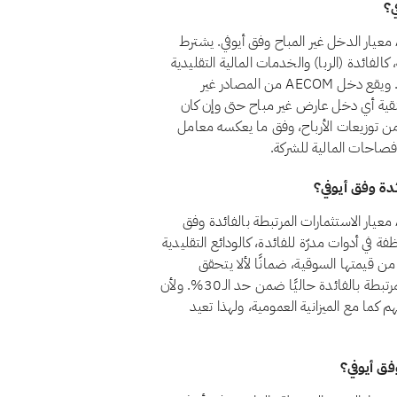
نعم، اعتبارًا من أغسطس 2026، يجتاز سهم AECOM (ACM) معيار الدخل غير المباح وفق أيوفي. يشترط
 المباحة، كالفائدة (الربا) والخدمات المالية التقليدية
والكحول والقمار والتبغ، أقل من 5% من إجمالي إيرادات الشركة. ويقع دخل AECOM من المصادر غير
 ذلك، ينبغي تنقية أي دخل عارض غير مباح حتى وإن كان
ن توزيعات الأرباح، وفق ما يعكسه معامل
لإفصاحات المالية للشركة.
نعم، اعتبارًا من أغسطس 2026، يجتاز سهم AECOM (ACM) معيار الاستثمارات المرتبطة بالفائدة وفق
ظل أموال الشركة الموظفة في أدوات مدرّة للفائدة، كالودائع التقليدية
ت وأذون الخزانة وصناديق أسواق النقد، أقل من 30% من قيمتها السوقية، ضمانًا لألا يتحقق
للمساهمين ربح جوهري من الربا. وتقع استثمارات AECOM المرتبطة بالفائدة حاليًا ضمن حد الـ30%. ولأن
كما مع الميزانية العمومية، ولهذا تعيد