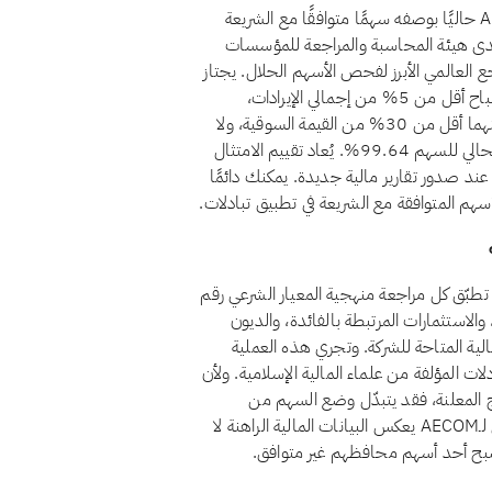
نعم، اعتبارًا من أغسطس 2026، يُصنَّف سهم AECOM (ACM) حاليًا بوصفه سهمًا متوافقًا مع الشريعة
لدى هيئة المحاسبة والمراجعة للمؤسسات
سلامية (أيوفي)، التي يُعدّ معيارها الشرعي رقم 21 المرجع العالمي الأبرز لفحص الأسهم الحلال. يجتاز
AECOM حاليًا معايير أيوفي المالية الأربعة كاملة: فالدخل غير المباح أقل من 5% من إجمالي الإيرادات،
والاستثمارات المرتبطة بالفائدة والديون المرتبطة بالفائدة كلٌّ منهما أقل من 30% من القيمة السوقية، ولا
توجد لدى الشركة أسهم امتياز غير جائزة. ويبلغ معامل التنقية الحالي للسهم 99.64%. يُعاد تقييم الامتثال
عند صدور تقارير مالية جديدة. يمكنك دائمًا
عة الإسلامية شهريًا. تطبّق كل مراجعة منهجية المعيار الشرعي رقم
والاستثمارات المرتبطة بالفائدة، والديون
لمالية المتاحة للشركة. وتجري هذه العملية
ات المؤلفة من علماء المالية الإسلامية. ولأن
ئج المعلنة، فقد يتبدّل وضع السهم من
مراجعة إلى أخرى. ويضمن الفحص الشهري أن الوضع المعروض لـAECOM يعكس البيانات المالية الراهنة لا
 أصبح أحد أسهم محافظهم غير متوافق.