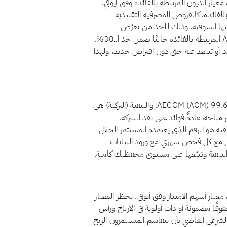
نعم، اعتبارًا من أغسطس 2026، يجتاز سهم AECOM (ACM) معيار الديون المرتبطة بالفائدة وفق أيوفي.
ركة المحمّلة بالفائدة، كالقروض المصرفية التقليدية
من تمويل ربوي، أقل من 30% من قيمتها السوقية، وذلك للحد من تعرّض
المساهمين للرفع المالي القائم على الفائدة. وتقع ديون AECOM المرتبطة بالفائدة حاليًا ضمن حد الـ30%.
حد أو تبتعد عنه حتى دون اقتراض جديد، ولهذا
اعتبارًا من أغسطس 2026، يبلغ معامل تنقية أرباح سهم AECOM (ACM) 99.64%. والتنقية (التزكية) هي
مباحة، عادةً فوائد على نقد الشركة،
نقية هو الرقم الذي يعتمده المستثمر الحلال
 يُعاد احتساب المعامل مع كل فحص شهري مع ورود البيانات
لتنقية وتتبّعها على مستوى محفظتك كاملة.
نعم، اعتبارًا من أغسطس 2026، يجتاز سهم AECOM (ACM) معيار أسهم الامتياز وفق أيوفي. يحظر المعيار
مليها حقوقًا مضمونة أو ذات أولوية في الأرباح ورأس
لشرعي القاضي بأن يتقاسم المستثمرون الربح