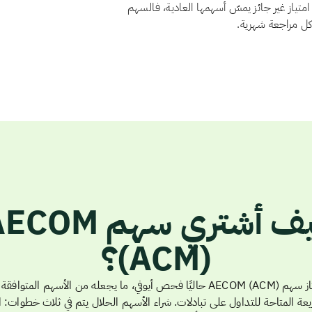
. ولا يوجد لدى AECOM هيكل أسهم امتياز غير جائز يمسّ أسهمها العادية، فالسهم
 كل مراجعة شهرية.
كيف أشتري سهم COM
(ACM)؟
يجتاز سهم AECOM (ACM) حاليًا فحص أيوفي، ما يجعله من الأسهم المتوافق
يعة المتاحة للتداول على تبادلات. شراء الأسهم الحلال يتم في ثلاث خطوات: ا