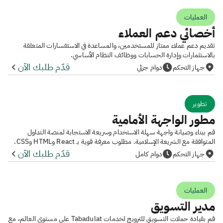
العمليات
أخصائي دعم العملاء
تقديم دعم عملاء ممتاز للمستخدمين، والمساعدة في الاستفسارات المتعلقة
بالاستثمارات وإدارة الحسابات ووظائف النظام الأساسي.
قدّم طلبك الآن
جهاز التحكم
دوام جزئي
تطوير
مطور الواجهة الأمامية
قم ببناء وصيانة واجهة سهلة الاستخدام وسريعة الاستجابة لمنصة التداول
المتوافقة مع الشريعة الإسلامية. مطلوب معرفة قوية بـ React وHTML وCSS.
قدّم طلبك الآن
جهاز التحكم
دوام كامل
العمليات
مدير التسويق
قم بقيادة حملات التسويق للترويج لخدمات Tabadulat على مستوى العالم، مع