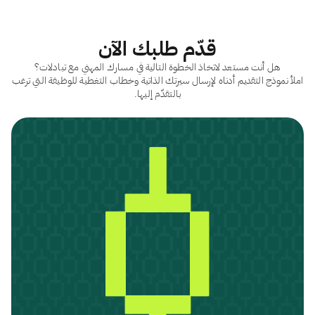
قدّم طلبك الآن
هل أنت مستعد لاتخاذ الخطوة التالية في مسارك المهني مع تبادلات؟
املأ نموذج التقديم أدناه لإرسال سيرتك الذاتية وخطاب التغطية للوظيفة التي ترغب
بالتقدّم إليها.