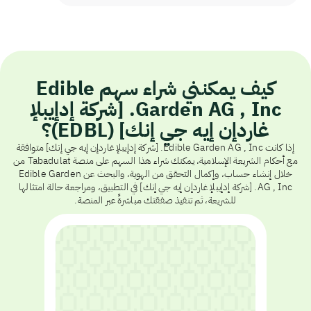
كيف يمكنني شراء سهم Edible
Garden AG , Inc. [شركة إدإيبلإ
غاردإن إيه جي إنك] (EDBL)؟
إذا كانت Edible Garden AG , Inc. [شركة إدإيبلإ غاردإن إيه جي إنك] متوافقة
مع أحكام الشريعة الإسلامية، يمكنك شراء هذا السهم على منصة Tabadulat من
خلال إنشاء حساب، وإكمال التحقق من الهوية، والبحث عن Edible Garden
AG , Inc. [شركة إدإيبلإ غاردإن إيه جي إنك] في التطبيق، ومراجعة حالة امتثالها
للشريعة، ثم تنفيذ صفقتك مباشرةً عبر المنصة.