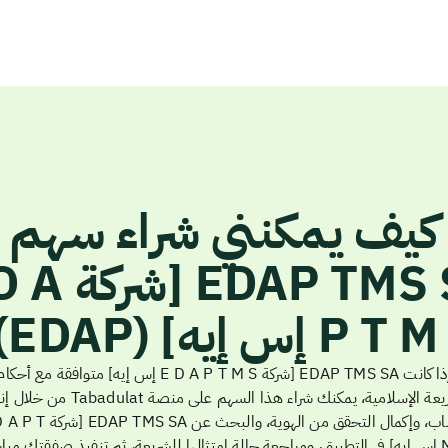
كيف يمكنني شراء سهم
EDAP TMS SA [
P  إس إيه] (EDAP)؟
إذا كانت EDAP TMS SA [شركة E D A P T M S إس إيه] متوافقة مع أحكا
الشريعة الإسلامية، يمكنك شراء هذا السهم على منصة adulat
حساب، وإكمال التحقق من الهوية، والبحث عن TMS SA
M S إس إيه] في التطبيق، ومراجعة حالة امتثالها للشريعة، ثم تنفيذ صفقتك مباش