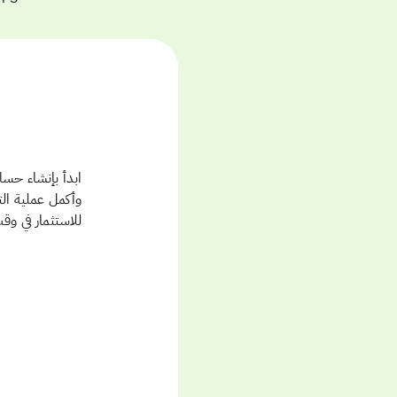
وأكمل عملية ال
للاستثمار في وق