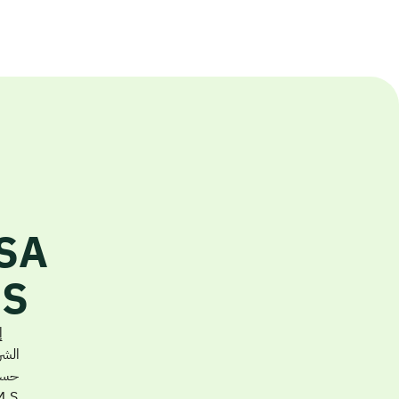
T M S