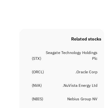
Related stocks
Seagate Technology Holdings
)
STX
(
Plc
)
ORCL
(
Oracle Corp.
)
NVA
(
NuVista Energy Ltd.
)
NBIS
(
Nebius Group NV