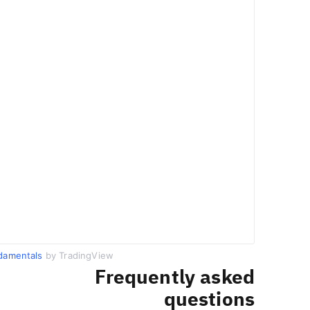
damentals
by TradingView
Frequently asked
questions