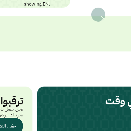
ي وقت
ترقبوا
نحن نعمل باس
تجربتك. ترقبو
حمّل التط