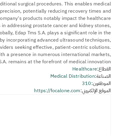
aditional surgical procedures. This enables medical
 precision, potentially reducing recovery times and
company's products notably impact the healthcare
ns in addressing prostate cancer and kidney stones,
bally, Edap Tms S.A. plays a significant role in the
 by incorporating advanced ultrasound techniques,
iders seeking effective, patient-centric solutions.
ith a presence in numerous international markets,
.A. remains at the forefront of medical innovation.
القطاع:
Healthcare
الصناعة:
Medical Distribution
الموظفون:
310
الموقع الإلكتروني:
https://focalone.com