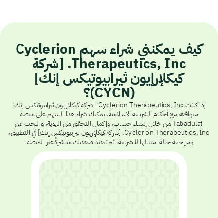
كيف يمكنني شراء سهم Cyclerion
Therapeutics, Inc. [شركة
كيكلإرإيون ثيرابيوتيكس إنك]
(CYCN)؟
إذا كانت Cyclerion Therapeutics, Inc. [شركة كيكلإرإيون ثيرابيوتيكس إنك]
متوافقة مع أحكام الشريعة الإسلامية، يمكنك شراء هذا السهم على منصة
Tabadulat من خلال إنشاء حساب، وإكمال التحقق من الهوية، والبحث عن
Cyclerion Therapeutics, Inc. [شركة كيكلإرإيون ثيرابيوتيكس إنك] في التطبيق،
ومراجعة حالة امتثالها للشريعة، ثم تنفيذ صفقتك مباشرةً عبر المنصة.