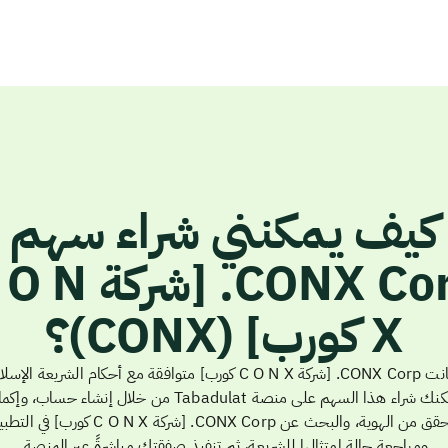
كيف يمكنني شراء سهم
CONX Corp. [شركة
X كورب] (CONX)؟
إذا كانت CONX Corp. [شركة C O N X كورب] متوافقة مع أحكام الشريعة الإ
يمكنك شراء هذا السهم على منصة Tabadulat من خلال إنشاء حساب، وإ
التحقق من الهوية، والبحث عن CONX Corp. [شركة C O N X كورب] ف
ومراجعة حالة امتثالها للشريعة، ثم تنفيذ صفقتك مباشرةً عبر المنصة.