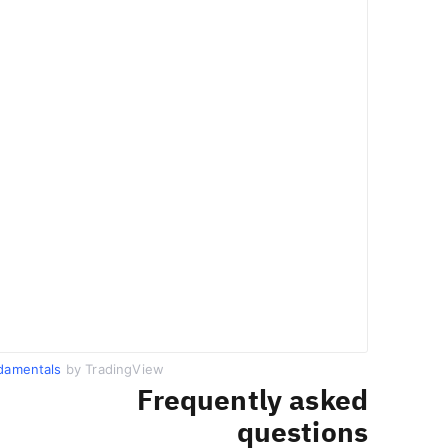
damentals
by TradingView
Frequently asked
questions