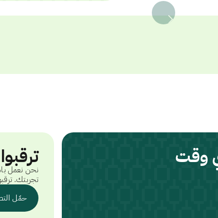
ي وقت
ترقبوا
نحن نعمل باس
تجربتك. ترقبو
حمّل التط