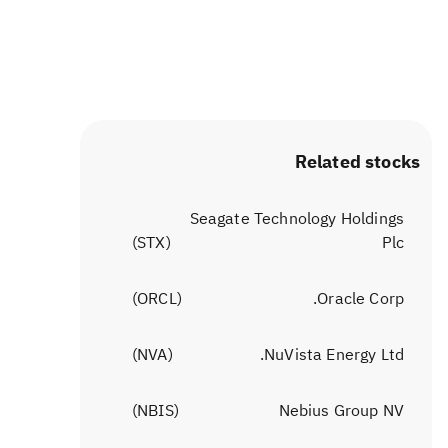
Related stocks
Seagate Technology Holdings
)
STX
(
Plc
)
ORCL
(
Oracle Corp.
)
NVA
(
NuVista Energy Ltd.
)
NBIS
(
Nebius Group NV