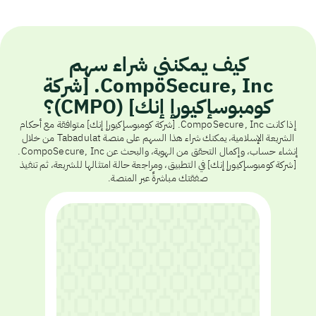
كيف يمكنني شراء سهم
CompoSecure, Inc. [شركة
كومبوسإكيورإ إنك] (CMPO)؟
إذا كانت CompoSecure, Inc. [شركة كومبوسإكيورإ إنك] متوافقة مع أحكام
الشريعة الإسلامية، يمكنك شراء هذا السهم على منصة Tabadulat من خلال
إنشاء حساب، وإكمال التحقق من الهوية، والبحث عن CompoSecure, Inc.
[شركة كومبوسإكيورإ إنك] في التطبيق، ومراجعة حالة امتثالها للشريعة، ثم تنفيذ
صفقتك مباشرةً عبر المنصة.