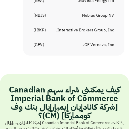
)
NVA
(
NuVista Energy Ltd.
)
NBIS
(
Nebius Group NV
)
IBKR
(
Interactive Brokers Group, Inc.
)
GEV
(
GE Vernova, Inc.
كيف يمكنني شراء سهم Canadian
Imperial Bank of Commerce
[شركة كانادإيان إيمبإرإيال بنك وف
كوممإركإ] (CM)؟
إذا كانت Canadian Imperial Bank of Commerce [شركة كانادإيان إيمبإرإيال
بنك وف كوممإركإ] متوافقة مع أحكام الشريعة الإسلامية، يمكنك شراء هذا السهم