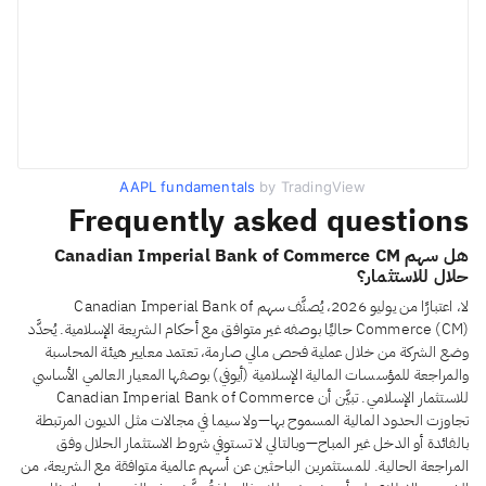
AAPL fundamentals
by TradingView
Frequently asked questions
هل سهم Canadian Imperial Bank of Commerce CM
حلال للاستثمار؟
لا، اعتبارًا من يوليو 2026، يُصنَّف سهم Canadian Imperial Bank of
Commerce (CM) حاليًا بوصفه غير متوافق مع أحكام الشريعة الإسلامية. يُحدَّد
وضع الشركة من خلال عملية فحص مالي صارمة، تعتمد معايير هيئة المحاسبة
والمراجعة للمؤسسات المالية الإسلامية (أيوفي) بوصفها المعيار العالمي الأساسي
للاستثمار الإسلامي. تبيَّن أن Canadian Imperial Bank of Commerce
تجاوزت الحدود المالية المسموح بها—ولا سيما في مجالات مثل الديون المرتبطة
بالفائدة أو الدخل غير المباح—وبالتالي لا تستوفي شروط الاستثمار الحلال وفق
المراجعة الحالية. للمستثمرين الباحثين عن أسهم عالمية متوافقة مع الشريعة، من