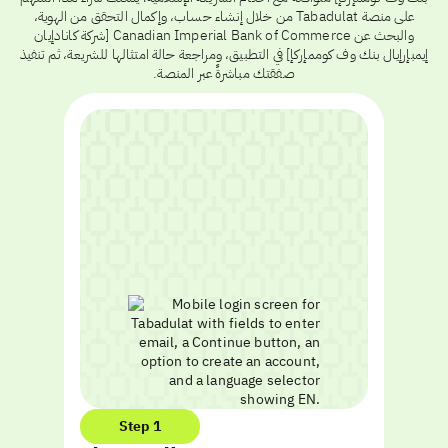
على منصة Tabadulat من خلال إنشاء حساب، وإكمال التحقق من الهوية،
والبحث عن Canadian Imperial Bank of Commerce [شركة كانادإيان
إيمبإرإيال بنك وف كوممإركإ] في التطبيق، ومراجعة حالة امتثالها للشريعة، ثم تنفيذ
صفقتك مباشرةً عبر المنصة.
Step 1