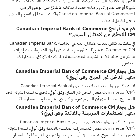
الضروري الاطلاع على أحدث وضع للامتثال، إذ تُحدَّث هذه الفحوصات بانتظام—
شهريًا أو عند صدور تقارير مالية جديدة. يمكنك الاطلاع على الوضع الراهن
لـCanadian Imperial Bank of Commerce واكتشاف بدائل الأسهم الحلال
داخل تطبيق تبادلات.
كم مرة تُراجَع Canadian Imperial Bank of Commerce
CM للتحقق من الامتثال الشرعي؟
في تبادلات، نتلقى بيانات الامتثال الشرعي الخاصة بـCanadian Imperial Bank
of Commerce CM شهريًا. نطبّق منهجية فحص أيوفي الصارمة تحت إشراف
مباشر من هيئة الرقابة الشرعية المتخصصة لدينا، لضمان توافق استثماراتك
باستمرار.
هل يجتاز Canadian Imperial Bank of Commerce CM
معيار الدخل غير المباح وفق أيوفي؟
لا، اعتبارًا من يوليو 2026، لا يجتاز سهم Canadian Imperial Bank of
Commerce (CM) معيار الدخل غير المباح وفق أيوفي. تجاوزت نسبة الشركة الحد
المسموح به، مما يعني أن السهم غير متوافق مع الشريعة لهذا المعيار حاليًا.
هل يجتاز Canadian Imperial Bank of Commerce CM
معيار الاستثمارات المرتبطة بالفائدة وفق أيوفي؟
نعم، اعتبارًا من يوليو 2026، يجتاز سهم Canadian Imperial Bank of
Commerce (CM) معيار الاستثمارات المرتبطة بالفائدة وفق أيوفي. نسبة الشركة
ضمن الحد المسموح به، مما يعني أن السهم متوافق مع الشريعة لهذا المعيار