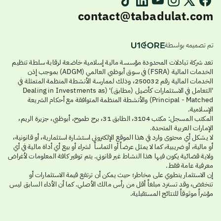
contact@tabadulat.com
تم تصميمه بواسطة
تعد شركة تبادلات المحدودة مؤسسة مالية إسلامية خاضعة لرقابة سلطة تنظيم
الخدمات المالية (FSRA) في سوق أبوظبي العالمي (ADGM) بموجب إذن
الخدمات المالية رقم 250032، وذلك لممارسة الأنشطة المنظمة المتمثلة في
'التعامل في الاستثمارات كأصيل (مطابق)' (Dealing in Investments as
Principal - Matched) والأنشطة المنظمة المتوافقة مع أحكام الشريعة
الإسلامية.
المكتب المسجل: مكتب 3104، الطابق 31، برج طموح، أبوظبي، جزيرة الريم،
الإمارات العربية المتحدة.
لا يشكل أي محتوى وارد في هذا الموقع الإلكتروني استشارة استثمارية، أو قانونية،
أو مالية، أو ضريبية، كما لا يمثل عرضاً أو التماساً لشراء أو بيع أي أداة مالية في أي
ولاية قضائية يكون فيها هذا النشاط غير قانوني. يتم توفير كافة المعلومات لأغراض
معرفية عامة فقط.
إن الاستثمار ينطوي على مخاطر؛ حيث يمكن أن ترتفع قيمة الاستثمارات أو
تنخفض، وقد تسترد مبلغاً أقل من رأس مالك الأصلي. كما أن الأداء السابق ليس
مؤشراً موثوقاً للنتائج المستقبلية.