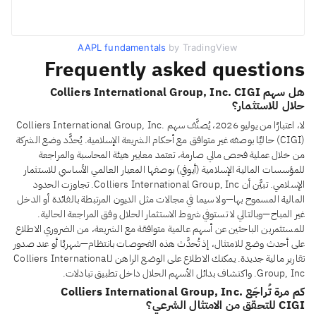
AAPL fundamentals
by TradingView
Frequently asked questions
هل سهم Colliers International Group, Inc. CIGI
حلال للاستثمار؟
لا، اعتبارًا من يوليو 2026، يُصنَّف سهم Colliers International Group, Inc.
(CIGI) حاليًا بوصفه غير متوافق مع أحكام الشريعة الإسلامية. يُحدَّد وضع الشركة
من خلال عملية فحص مالي صارمة، تعتمد معايير هيئة المحاسبة والمراجعة
للمؤسسات المالية الإسلامية (أيوفي) بوصفها المعيار العالمي الأساسي للاستثمار
الإسلامي. تبيَّن أن Colliers International Group, Inc. تجاوزت الحدود
المالية المسموح بها—ولا سيما في مجالات مثل الديون المرتبطة بالفائدة أو الدخل
غير المباح—وبالتالي لا تستوفي شروط الاستثمار الحلال وفق المراجعة الحالية.
للمستثمرين الباحثين عن أسهم عالمية متوافقة مع الشريعة، من الضروري الاطلاع
على أحدث وضع للامتثال، إذ تُحدَّث هذه الفحوصات بانتظام—شهريًا أو عند صدور
تقارير مالية جديدة. يمكنك الاطلاع على الوضع الراهن لـColliers International
Group, Inc. واكتشاف بدائل الأسهم الحلال داخل تطبيق تبادلات.
كم مرة تُراجَع Colliers International Group, Inc.
CIGI للتحقق من الامتثال الشرعي؟