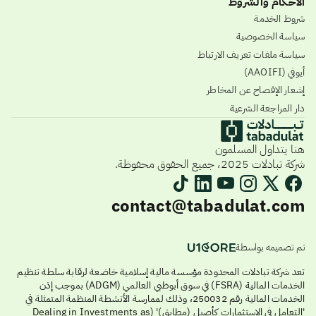
الأحكام والشروط
شروط الخدمة
سياسة الخصوصية
سياسة ملفات تعريف الارتباط
أيوفي (AAOIFI)
إشعار الإفصاح عن المخاطر
دار المراجعة الشرعية
هنا يتداول المسلمون
شركة تبادلات 2025، جميع الحقوق محفوظة.
contact@tabadulat.com
تم تصميمه بواسطة
تعد شركة تبادلات المحدودة مؤسسة مالية إسلامية خاضعة لرقابة سلطة تنظيم
الخدمات المالية (FSRA) في سوق أبوظبي العالمي (ADGM) بموجب إذن
الخدمات المالية رقم 250032، وذلك لممارسة الأنشطة المنظمة المتمثلة في
'التعامل في الاستثمارات كأصيل (مطابق)' (Dealing in Investments as